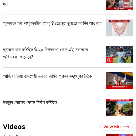
ধন!
প্ৰস্ৰাৱৰ পৰা অস্বাভাৱিক গোন্ধ? তেন্তে ভুলতো নকৰিব আওকাণ
দুবাৰকৈ জয় কৰিছিল টি-২০ বিশ্বকাপ; কোন এই সফলতম
অধিনায়ক, জানেনে?
আজি সন্ধিয়া বাজপেয়ী ভৱনত অমিত শ্বাহৰ ৰুদ্ধদ্বাৰ বৈঠক
উমানন্দ দেৱালয় কোনে নিৰ্মাণ কৰিছিল
Videos
View More