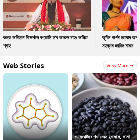
শুল্ক অবিহনে বিদেশলৈ ৰপ্তানি হ'ব অসমৰ চাহঃ অমিত
জুবিন গাৰ্গৰ হত্যাৰ অন
শ্বাহ
মহন্তৰ জামিন নাকচ
Web Stories
View More
ডায়েবেটিছৰ পৰা ওজন হ্ৰাসলৈ, ক’লা