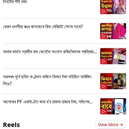
দিনটোৰ শীৰ্ষ খবৰ
কেৱল গুলপীয়া ৰঙৰ কাগজেৰে কিয় মেৰিয়াই সোণৰ গহনা?
আধাৰ কাৰ্ডত স্বামীৰ নাম কেনেকৈ সংযোগ কৰিব?জানক প্ৰক্ৰিয়া...
অৱসৰৰ পূৰ্বে ছবিত কণ্ঠদান কৰিলে কিমান টকা পাইছিল অৰিজিৎ
সিঙে?
আপোনাৰ PF একাউণ্টত জমা হ’ব হাজাৰ হাজাৰ টকা, সবিশেষ...
Reels
View More