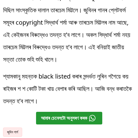
দিছিল সাংস্কৃতিক দালাল তাৰচেম মিট্টলে। জুবিনৰ গানৰ প্লেটফৰ্ম
সমূহৰ copyright সিদ্ধাৰ্থ শৰ্মা আৰু তাৰচেম মিট্টলৰ নাম আছে,
এই কেইজনৰ বিৰুদ্ধেও তদন্ত হ’ব লাগে। অকল সিদ্ধাৰ্থ শৰ্মা নহয়
তাৰচেম মিট্টলৰ বিৰুদ্ধেও তদন্ত হ’ব লাগে। এই বনিয়াই জাতীয়
সত্তা তোক শুহি শুহি খালে।
শ্যামকানু মহন্তক black listed কৰাৰ সন্দৰ্ভত লুৰিন গগৈয়ে কয়
ৰাইজৰ শ শ কোটি টকা খায় বেপাৰ কৰি আছিল। আজি বন্ধ কৰাতকৈ
তদন্ত হ’ব লাগে।
আমাৰ চেনেলটো অনুসৰণ কৰক
জুবিন গাৰ্গ