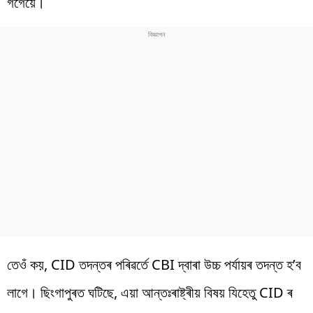
গগৈয়ে।
তেওঁ কয়, CID তদন্তৰ পৰিৱৰ্তে CBI দ্বাৰা উচ্চ পৰ্যায়ৰ তদন্ত হ’ব
লাগে। ছিংগাপুৰত ঘটিছে, এয়া আন্তঃৰাষ্ট্ৰীয় বিষয় যিহেতু CID ৰ