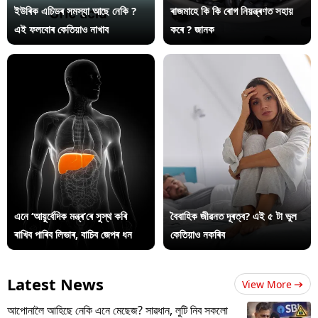
ইউৰিক এচিডৰ সমস্যা আছে নেকি ?
ৰাজমাহে কি কি ৰোগ নিয়ন্ত্ৰণত সহায়
এই ফলবোৰ কেতিয়াও নাখাব
কৰে ? জানক
এনে ‘আয়ুৰ্বেদিক মন্ত্ৰ’ৰে সুস্থ কৰি
বৈবাহিক জীৱনত দূৰত্ব? এই ৫ টা ভুল
ৰাখিব পাৰিব লিভাৰ, বাচিব জেপৰ ধন
কেতিয়াও নকৰিব
Latest News
View More
আপোনালৈ আহিছে নেকি এনে মেছেজ? সাৱধান, লুটি নিব সকলো