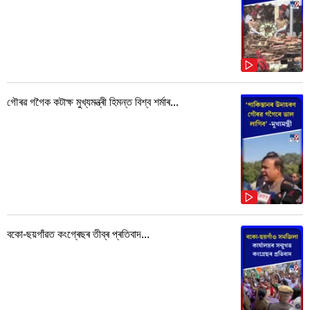
গৌৰৱ গগৈক কটাক্ষ মুখ্যমন্ত্ৰী হিমন্ত বিশ্ব শৰ্মাৰ...
বকো-ছয়গাঁৱত কংগ্ৰেছৰ তীব্ৰ প্ৰতিবাদ...