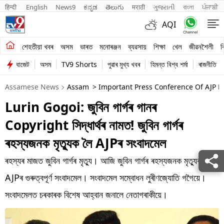
हिन्दी 
English
News9
ಕನ್ನಡ
తెలుగు
मराठी
ગુજરાતી
বাংলা
ਪੰਜਾਬੀ
AQI
শেহতীয়া খবৰ
শেহতীয়া খবৰ
অসম
ভাৰত
মনোৰঞ্জন
ব্যৱসায়
শিক্ষা
খেল
জীৱনশৈলী
ব
বাজেট
অসম
TV9 Shorts
পুৱাৰ মুখ্য খবৰ
হিমন্ত বিশ্ব শৰ্মা
ৰাজনীতি
অসম
Assamese News
Assam
> Important Press Conference Of AJP 
ভাৰত
Lurin Gogoi: জুবিন গাৰ্গৰ গানৰ
মনোৰঞ্জন
Copyright সিদ্ধাৰ্থৰ নামত! জুবিন গাৰ্গৰ
ব্যৱসায়
ৰহস্যজনক মৃত্যুক লৈ AJPৰ সংবাদমেল
শিক্ষা
ৰহস্যৰ মাজত জুবিন গাৰ্গৰ মৃত্যু। আজি জুবিন গাৰ্গৰ ৰহস্যজনক মৃত্যুক লৈ
AJPৰ গুৰুত্বপূৰ্ণ সংবাদমেল। সংবাদমেল সম্বোধন লুৰীণজ্যোতি গগৈয়ে।
খেল
সংবাদমেলত চৰকাৰক বিশেষ আহ্বান জনালে নেতাগৰাকীয়ে।
জীৱনশৈলী