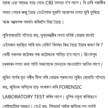
দ্বাৰা এয়া সম্ভৱ নহয় সেয়ে CBI তদন্ত হ’ব লাগে। যি চাৰি গৰাকীৰ
নামত গোচৰ ৰুজু হৈছে তেওঁলোক মুকলি আকাশৰ তলত ঘূৰি ফুৰিছে
আৰু আত্মপক্ষ সমৰ্থন কৰিবলৈ দিয়া হৈছে।
লুৰিণজ্যোতি গগৈয়ে কয়, মুখ্যমন্ত্ৰীৰ লগত ঘনিষ্ঠ হোৱাৰ বাবেই
এইসকল ব্যক্তি সাৰি যাব নেকি? বিলম্ব কিয় হৈছে ইয়াৰ কাৰণ কি ?
দোষী সকলক কঠোৰৰ পৰা কঠোৰতৰ শাস্তি হ’ব লাগে। ছিংগাপুৰ
চৰকাৰৰ লগত কথা পাতি সকলোকে তদন্তৰ আওতালৈ আনিব লাগে।
জুবিন গাৰ্গৰ মৃত শৰীৰ নীলা পৰি যোৱাৰ প্ৰসংগত লুৰিন জ্যোতি গগৈয়ে
কয়, জুবিনৰ অস্তিৰ হাড় সংৰক্ষণ কৰি FORENSIC
LABORATORY TEST কৰিব লাগে। চুলিৰ নমুনা ৰাখিছেনে
পোষ্টমৰ্টেমৰ সময়ত। তেওঁ কয়, সিদ্ধাৰ্থ শৰ্মাক জুবিনৰ লগ লগাই