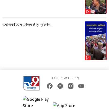
বকো-ছয়গাঁৱত কংগ্ৰেছৰ তীব্ৰ প্ৰতিবাদ...
FOLLOW US ON