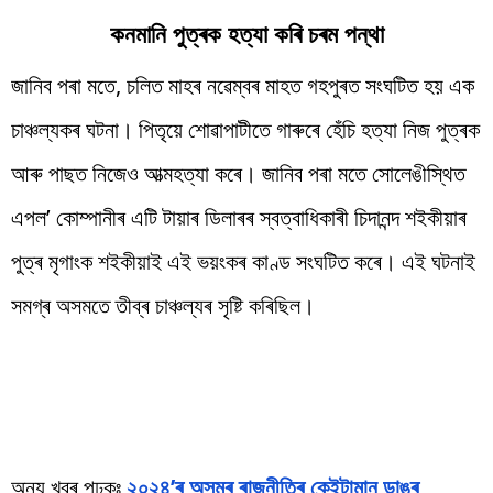
কনমানি পুত্ৰক হত্যা কৰি চৰম পন্থা
জানিব পৰা মতে, চলিত মাহৰ নৱেম্বৰ মাহত গহপুৰত সংঘটিত হয় এক
চাঞ্চল্যকৰ ঘটনা। পিতৃয়ে শোৱাপাটীতে গাৰুৰে হেঁচি হত্যা নিজ পুত্ৰক
আৰু পাছত নিজেও আত্মহত্যা কৰে। জানিব পৰা মতে সোলেঙীস্থিত
এপল’ কোম্পানীৰ এটি টায়াৰ ডিলাৰৰ স্বত্বাধিকাৰী চিদানন্দ শইকীয়াৰ
পুত্ৰ মৃগাংক শইকীয়াই এই ভয়ংকৰ কাণ্ড সংঘটিত কৰে। এই ঘটনাই
সমগ্ৰ অসমতে তীব্ৰ চাঞ্চল্যৰ সৃষ্টি কৰিছিল।
অন্য খবৰ পঢ়কঃ
২০২৪’ৰ অসমৰ ৰাজনীতিৰ কেইটামান ডাঙৰ