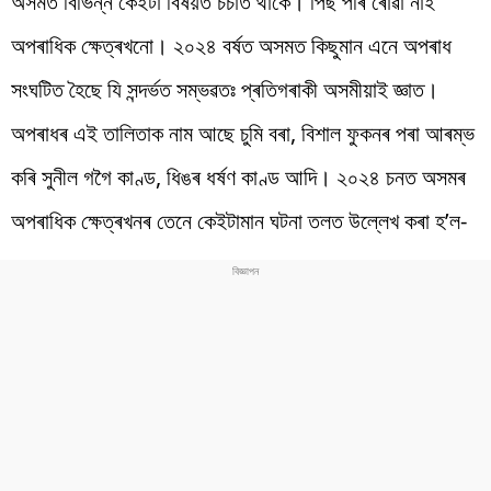
অসমত বিভিন্ন কেইটা বিষয়ত চৰ্চাত থাকে। পিছ পৰি ৰোৱা নাই
অপৰাধিক ক্ষেত্ৰখনো। ২০২৪ বৰ্ষত অসমত কিছুমান এনে অপৰাধ
সংঘটিত হৈছে যি সন্দৰ্ভত সম্ভৱতঃ প্ৰতিগৰাকী অসমীয়াই জ্ঞাত।
অপৰাধৰ এই তালিতাক নাম আছে চুমি বৰা, বিশাল ফুকনৰ পৰা আৰম্ভ
কৰি সুনীল গগৈ কাণ্ড, ধিঙৰ ধৰ্ষণ কাণ্ড আদি। ২০২৪ চনত অসমৰ
অপৰাধিক ক্ষেত্ৰখনৰ তেনে কেইটামান ঘটনা তলত উল্লেখ কৰা হ’ল-