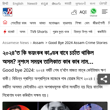
हिन्दी 
English
News9
ಕನ್ನಡ
తెలుగు
मराठी
ગુજરાતી
বাংলা
ਪੰਜਾਬੀ
AQI
শেহতীয়া খবৰ
শেহতীয়া খবৰ
অসম
ভাৰত
মনোৰঞ্জন
ব্যৱসায়
শিক্ষা
খেল
জীৱনশৈলী
ব
বাজেট
অসম
TV9 Shorts
পুৱাৰ মুখ্য খবৰ
হিমন্ত বিশ্ব শৰ্মা
ৰাজনীতি
অসম
Assamese News
Assam
> Good Bye 2024 Assam Crime Stories O
ভাৰত
২০২৪’ত কি ভয়ংকৰ কাণ্ডৰ বাবে চৰ্চাত থাকিল
মনোৰঞ্জন
অসম? নৃশংস সময়ৰ তালিকাত কাৰ কাৰ নাম…
ব্যৱসায়
Good bye 2024: ২০২৪ বৰ্ষটি শেষ হ'বলৈ মাজত মাত্ৰ কেইটামান ক্ষণ
শিক্ষা
বাকী। বিভিন্ন প্ৰাপ্তি অপ্ৰাপ্তিৰ মাজেৰে পাৰ হোৱাৰ দিশে ২০২৪। এই
বৰ্ষটিত অসমত কেইবাটাও এনে অপৰাধমূলক ঘটনা সংঘটিত হয় যিয়ে বাতৰিৰ
খেল
শিৰোণাম দখল কৰিবলৈ সক্ষম হয়।
জীৱনশৈলী