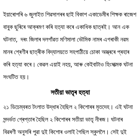
ইয়াৰোপৰি ৬ জুলাইত শিৱসাগৰৰ ছাই বিকাশ একাডেমীৰ শিক্ষক ৰাজেশ
বাবুক ছুৰিৰে আক্ৰমণ কৰি হত্যা কৰে একাধিক ছাত্ৰই। আন এক
ঘটনাত, দৰং জিলাৰ দলগাঁৱত মণিমালা ভৌমিক নামৰ এগৰাকী নৱম
মানৰ শ্ৰেণীৰ ছাত্ৰীক বিদ্যালয়তে সহপাঠীয়ে চোকা অস্ত্ৰৰে প্ৰহাৰ
কৰি হত্যা কৰে। কেৱল এয়াই নহয়, আৰু কেইবাটাও হিংসাত্মক ঘটনা
সংঘটিত হয়।
সতীয়া ভাতৃৰ হত্যা
২১ ডিচেম্বৰত টংলাত উদ্ধাৰ হৈছিল ২ কিশোৰৰ মৃতদেহ। এই ঘটনা
সন্দৰ্ভত গ্ৰেপ্তাৰ হৈছিল ২ কিশোৰৰ সতীয়া ভাতৃ নীৰজ। ঘটনাৰ
বিৱৰণী অনুসৰি পুৱা দুই কিশোৰ ওলাই গৈছিল স্কুললৈ। সেই দুই