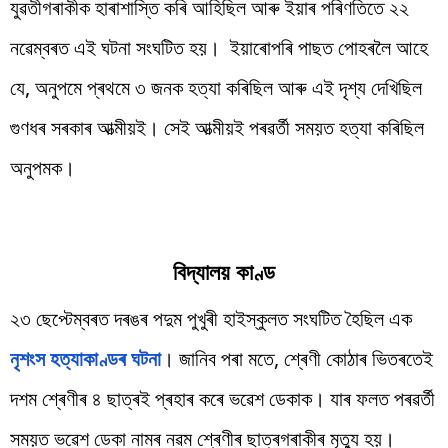
যুৱতীগৰাকীক হাৰাশাস্তি কৰি আহিছিল আৰু ইয়াৰ পৰিণতিতে ২২
নৱেম্বৰত এই ঘটনা সংঘটিত হয়। ইয়াৰোপৰি পাছত পোহৰলৈ আহে
যে, অনুপমে প্ৰথমে ৩ জনক হত্যা কৰিছিল আৰু এই দৃশ্য দেখিছিল
গুণধৰ সৰকাৰ আত্মীয়ই। সেই আত্মীয়ই পৰৱৰ্তী সময়ত হত্যা কৰিছিল
অনুপমক।
বিদ্যালয় কাণ্ড
২৩ ছেপ্টেম্বৰত দৰঙৰ পদুম পুখুৰী হাইস্কুলত সংঘটিত হৈছিল এক
নৃশংস হত্যাকাণ্ডৰ ঘটনা
। জানিব পৰা মতে, শ্ৰেণী কোঠাৰ ভিতৰতেই
দশম শ্ৰেণীৰ ৪ ছাত্ৰই প্ৰহাৰ কৰে ভৱেশ ডেকাক। যাৰ ফলত পৰৱৰ্তী
সময়ত ভৱেশ ডেকা নামৰ নৱম শ্ৰেণীৰ ছাত্ৰগৰাকীৰ মৃত্যু হয়।