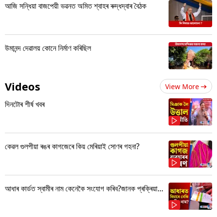
আজি সন্ধিয়া বাজপেয়ী ভৱনত অমিত শ্বাহৰ ৰুদ্ধদ্বাৰ বৈঠক
উমানন্দ দেৱালয় কোনে নিৰ্মাণ কৰিছিল
Videos
View More
দিনটোৰ শীৰ্ষ খবৰ
কেৱল গুলপীয়া ৰঙৰ কাগজেৰে কিয় মেৰিয়াই সোণৰ গহনা?
আধাৰ কাৰ্ডত স্বামীৰ নাম কেনেকৈ সংযোগ কৰিব?জানক প্ৰক্ৰিয়া...