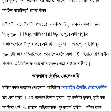
বুলি সন্দেহ কৰা হৈছিল যদিও পাছত পোহৰলৈ আহে যে মৃতদেহটো
আছিল ৰাজমিস্ত্ৰী জাহাংগীৰৰ।
এই ঘটনাৰ কেইবাদিন পাছতো আৰক্ষীয়ে উদ্ধাৰ কৰিব পৰা নাছিল
ছিন্নমুণ্ডা। কিন্তু আজিৰ পৰা কিছুমাহ পূৰ্বে এটা পুখুৰীত
একাংশলোকে উদ্ধাৰ কৰে এই ছিন্ন মুণ্ডা। অৱশ্যে এই ছিন্ন
মুণ্ডাটো কাৰ এতিয়ালৈকে তথ্য পোহৰলৈ অহা নাই। ইয়াৰোপৰি সুনীল
গগৈৰো এতিয়ালৈকে কোনো সম্ভেদ পোৱা নাই আৰক্ষীয়ে।
অনলাইন ট্ৰেডিং কেলেংকাৰী
চলিত বৰ্ষত ৰাজ্যত পোহৰলৈ আহিছিল
অনলাইন ট্ৰেডিং কেলেংকাৰীৰ
ভয়ংকৰ তথ্য । এই ঘটনাত বিশাল ফুকল, স্বপ্ননীল ফুকন, চুমি বৰা
আদিকে ধৰি ৫০ জনৰো অধিকলোক গ্ৰেপ্তাৰ হৈছিল। চলিত বৰ্ষৰ