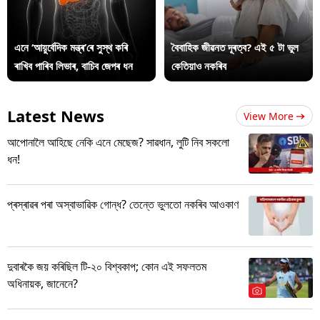
এনে ‘আয়ুৰ্বেদিক মন্ত্ৰ’ৰে সুস্থ কৰি
বৈবাহিক জীৱনত দূৰত্ব? এই ৫ টা ভুল
ৰাখিব পাৰিব লিভাৰ, বাচিব জেপৰ ধন
কেতিয়াও নকৰিব
Latest News
View More
আপোনালৈ আহিছে নেকি এনে মেছেজ? সাৱধান, লুটি নিব সকলো
ধন!
প্ৰস্ৰাৱৰ পৰা অস্বাভাৱিক গোন্ধ? তেন্তে ভুলতো নকৰিব আওকাণ
দুবাৰকৈ জয় কৰিছিল টি-২০ বিশ্বকাপ; কোন এই সফলতম
অধিনায়ক, জানেনে?