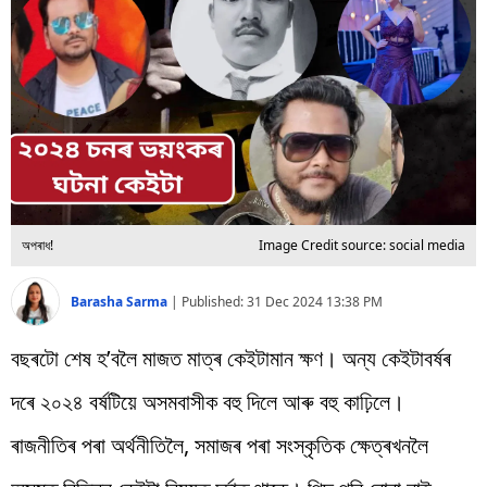
বিশ্ব
প্ৰযুক্তি
Videos
অপৰাধ!
Image Credit source: social media
Barasha Sarma
|
Published:
31 Dec 2024 13:38 PM
বছৰটো শেষ হ’বলৈ মাজত মাত্ৰ কেইটামান ক্ষণ। অন্য কেইটাবৰ্ষৰ
দৰে ২০২৪ বৰ্ষটিয়ে অসমবাসীক বহু দিলে আৰু বহু কাঢ়িলে।
ৰাজনীতিৰ পৰা অৰ্থনীতিলৈ, সমাজৰ পৰা সংস্কৃতিক ক্ষেত্ৰখনলৈ