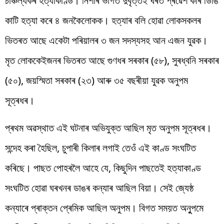
চাঞ্চল্যকৰ হত্যাকাণ্ড। নিশাৰ ভাগত দুৰ্বৃত্তই ঘৰত প্ৰৱেশ কৰি ডিঙি
কাটি হত্যা কৰে ৪ জনকৈলোকক। হত্যাৰ বলি হোৱা লোকসকলৰ
ভিতৰত আছে একেটা পৰিয়ালৰ ৩ জন সদস্যসহ আন এজন যুৱক।
মৃত লোককেইজনৰ ভিতৰত আছে গুণধৰ সৰকাৰ (৫৮), সুৰধ্বনি সৰকাৰ
(৫০), জয়স্মিতা সৰকাৰ (২৩) আৰু ৩৫ বছৰীয়া যুৱক অনুপম
সূত্ৰধৰ।
প্ৰথম অৱস্থাত এই ঘটনাৰ অভিযুক্ত আছিল মৃত অনুপম সূত্ৰধৰ।
সন্দেহ কৰা হৈছিল, চুপাৰী কিলাৰ লগাই তেওঁ এই কাণ্ড সংঘটিত
কৰিছে। পাছত পোহৰলৈ আহে যে, কিছুদিন পাছতেই হত্যাকাণ্ড
সংঘটিত হোৱা ঘৰখনৰ ডাঙৰ কন্যাৰ আছিল বিয়া। সেই জ্যেষ্ঠ
কন্যাৰে প্ৰাক্তন প্ৰেমিক আছিল অনুপম। বিগত সময়ত অনুুপমে