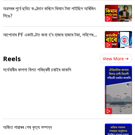
অৱসৰৰ পূৰ্বে ছবিত কণ্ঠদান কৰিলে কিমান টকা পাইছিল অৰিজিৎ
সিঙে?
আপোনাৰ PF একাউণ্টত জমা হ’ব হাজাৰ হাজাৰ টকা, সবিশেষ...
Reels
View More
সৰ্থেবাৰীৰ কাপলা বিলত পৰিভ্ৰমী চৰাইৰ কাকলি
অজিত পাৱাৰৰ শেষ কৃত্য সম্পন্ন