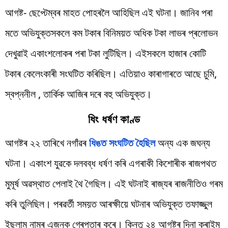
আগষ্ট- ছেপ্টেম্বৰ মাহত পোহৰলৈ আহিছিল এই ঘটনা। জানিব পৰা
মতে অভিযুক্তসকলে কম টকাৰ বিনিময়ত অধিক টকা লাভৰ প্ৰলোভন
দেখুৱাই একাংশলোকৰ পৰা টকা লুটিছিল। এইসকলে হাজাৰ কোটি
টকাৰ কেলেংকাৰী সংঘটিত কৰিছিল। এতিয়াও কাৰাগাৰতে আছে চুমি,
স্বপ্ননীল , তাৰ্কিক আজিৰ দৰে বহু অভিযুক্ত।
ধিং ধৰ্ষণ কাণ্ড
আগষ্টৰ ২২ তাৰিখে নগাঁৱৰ
ধিঙত সংঘটিত হৈছিল
অন্য এক জঘন্য
ঘটনা। একাংশ যুৱকে দলবব্ধ ধৰ্ষণ কৰি এগৰাকী কিশোৰীক ৰাজপথত
মুমূৰ্ষ অৱস্থাত পেলাই থৈ গৈছিল। এই ঘটনাই ৰাজ্যৰ ৰাজনীতিও গৰম
কৰি তুলিছিল। পৰৱৰ্তী সময়ত আৰক্ষীয়ে ঘটনাৰ অভিযুক্ত তফাজ্জুল
ইছলাম নামৰ এজনক গ্ৰেপ্তাৰ কৰে। কিন্তু ২৪ আগষ্টৰ দিনা ক্ৰাইম