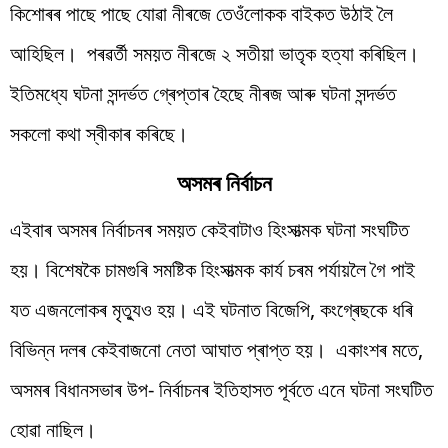
কিশোৰৰ পাছে পাছে যোৱা নীৰজে তেওঁলোকক বাইকত উঠাই লৈ
আহিছিল। পৰৱৰ্তী সময়ত নীৰজে ২ সতীয়া ভাতৃক হত্যা কৰিছিল।
ইতিমধ্যে ঘটনা সন্দৰ্ভত গ্ৰেপ্তাৰ হৈছে নীৰজ আৰু ঘটনা সন্দৰ্ভত
সকলো কথা স্বীকাৰ কৰিছে।
অসমৰ নিৰ্বাচন
এইবাৰ অসমৰ নিৰ্বাচনৰ সময়ত কেইবাটাও হিংসাত্মক ঘটনা সংঘটিত
হয়। বিশেষকৈ চামগুৰি সমষ্টিক হিংসাত্মক কাৰ্য চৰম পৰ্যায়লৈ গৈ পাই
যত এজনলোকৰ মৃত্যুও হয়। এই ঘটনাত বিজেপি, কংগ্ৰেছকে ধৰি
বিভিন্ন দলৰ কেইবাজনো নেতা আঘাত প্ৰাপ্ত হয়। একাংশৰ মতে,
অসমৰ বিধানসভাৰ উপ- নিৰ্বাচনৰ ইতিহাসত পূৰ্বতে এনে ঘটনা সংঘটিত
হোৱা নাছিল।