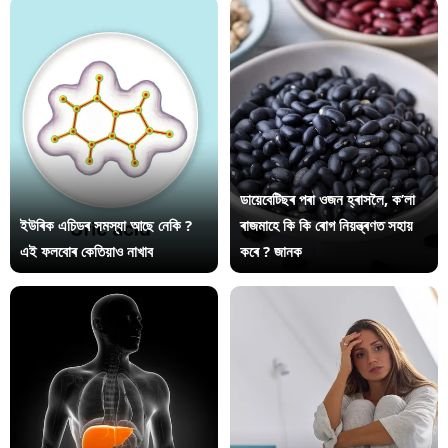
ডায়েবেটিছৰ পৰা ওজন হ্ৰাসলৈ, ক’লা
ইউৰিক এচিডৰ সমস্যা আছে নেকি ?
ৰাজমাহে কি কি ৰোগ নিয়ন্ত্ৰণত সহায়
এই ফলবোৰ কেতিয়াও নাখাব
কৰে ? জানক