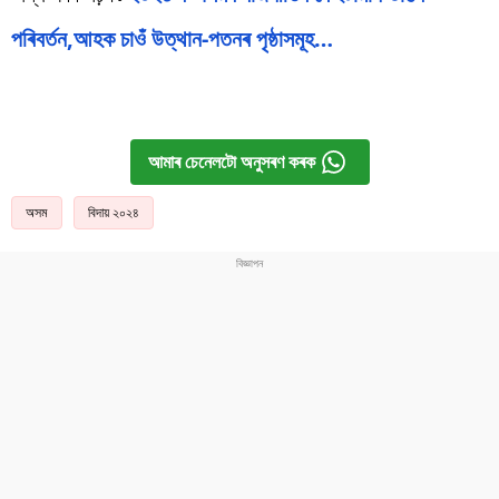
পৰিবৰ্তন,আহক চাওঁ উত্থান-পতনৰ পৃষ্ঠাসমূহ…
আমাৰ চেনেলটো অনুসৰণ কৰক
অসম
বিদায় ২০২৪