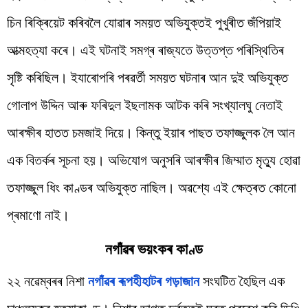
চিন ৰিক্ৰিয়েট কৰিবলৈ যোৱাৰ সময়ত অভিযুক্তই পুখুৰীত জঁপিয়াই
আত্মহত্যা কৰে। এই ঘটনাই সমগ্ৰ ৰাজ্যতে উত্তপ্ত পৰিস্থিতিৰ
সৃষ্টি কৰিছিল। ইযাৰোপৰি পৰৱৰ্তী সময়ত ঘটনাৰ আন দুই অভিযুক্ত
গোলাপ উদ্দিন আৰু ফৰিদুল ইছলামক আটক কৰি সংখ্যালঘু নেতাই
আৰক্ষীৰ হাতত চমজাই দিয়ে। কিন্তু ইয়াৰ পাছত তফাজ্জুলক লৈ আন
এক বিতৰ্কৰ সূচনা হয়। অভিযোগ অনুসৰি আৰক্ষীৰ জিম্মাত মৃত্যু হোৱা
তফাজ্জুল ধিং কাণ্ডৰ অভিযুক্ত নাছিল। অৱশ্যে এই ক্ষেত্ৰত কোনো
প্ৰমাণো নাই।
নগাঁৱৰ ভয়ংকৰ কাণ্ড
২২ নৱেম্বৰৰ নিশা
নগাঁৱৰ ৰূপহীহাটৰ গড়াজান
সংঘটিত হৈছিল এক