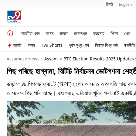
हिन्दी 
English
শেহতীয়া খবৰ
মনোৰঞ্জন
শেহতীয়া খবৰ
অসম
ভাৰত
মনোৰঞ্জন
ব্যৱসায়
শিক্ষা
খেল
অসম
ব্যৱসায়
বাজেট
অসম
TV9 Shorts
পুৱাৰ মুখ্য খবৰ
হিমন্ত বিশ্ব শৰ্মা
ৰাজনীতি
ভাৰত
Assamese News
Assam
> BTC Election Results 2025 Updates 
পিছ পৰিছে হাগ্ৰামা, বিটিচি নিৰ্বাচনৰ ভোটগণনা শে
বড়োলেণ্ড পিপলছ ফ্ৰণ্টে (BPF)২২খন আসনত অগ্ৰগতি লাভ কৰাৰ
আসনেৰে পিছ পৰি আছে। কংগ্ৰেছে এতিয়াও খুলিব পৰা নাই একাউণ