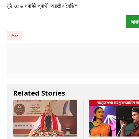
মুঠ ৩১৬ গৰাকী প্ৰাৰ্থী অৱতীৰ্ণ হৈছিল।
আমাৰ
নিৰ্বাচন
Related Stories