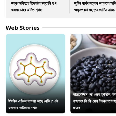
শুল্ক অবিহনে বিদেশলৈ ৰপ্তানি হ'ব
জুবিন গাৰ্গৰ হত্যাৰ অন্যতম অভি
অসমৰ চাহঃ অমিত শ্বাহ
অমৃতপ্রভা মহন্তৰ জামিন নাকচ
Web Stories
ডায়েবেটিছৰ পৰা ওজন হ্ৰাসলৈ, ক’
ইউৰিক এচিডৰ সমস্যা আছে নেকি ? এই
ৰাজমাহে কি কি ৰোগ নিয়ন্ত্ৰণত সহ
ফলবোৰ কেতিয়াও নাখাব
জানক