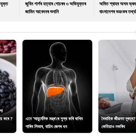
যুক্ত
জুবিন গাৰ্গৰ হত্যাৰ গোচৰৰ ৩ অভিযুক্তৰ
অমিত শ্বাহৰ অসম ভ্ৰম
জামিন আবেদনৰ শুনানি
বাংলাদেশৰ ভয়ংকৰ তথ্যল
লা
ায় কৰে ?
এনে ‘আয়ুৰ্বেদিক মন্ত্ৰ’ৰে সুস্থ কৰি ৰাখিব
বৈবাহিক জীৱনত দূৰত্ব?
পাৰিব লিভাৰ, বাচিব জেপৰ ধন
কেতিয়াও নকৰিব