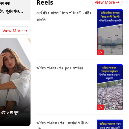
Reels
View More
ণৰ পৰা
ৈ, পুৱাৰ খবৰ...
সৰ্থেবাৰীৰ কাপলা বিলত পৰিভ্ৰমী চৰাইৰ
কাকলি
View More
অজিত পাৱাৰৰ শেষ কৃত্য সম্পন্ন
 এই ৫ টা ভুল
অজিত পাৱাৰক শেষ শ্ৰদ্ধাঞ্জলি নীতিন