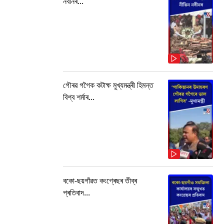
নবীনৰ...
গৌৰৱ গগৈক কটাক্ষ মুখ্যমন্ত্ৰী হিমন্ত
বিশ্ব শৰ্মাৰ...
বকো-ছয়গাঁৱত কংগ্ৰেছৰ তীব্ৰ
প্ৰতিবাদ...