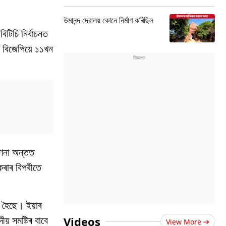
উমানন্দ দেৱালয় কোনে নিৰ্মাণ কৰিছিল
টিচি নিৰ্বাচনত
বিজেপিয়ে ১১খন
গণনা অন্তত
কৰাৰ বিপৰীতে
্ত হৈছে। ইয়াৰ
ীয় সমষ্টিৰ বাবে
Videos
View More