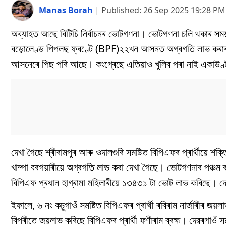
Manas Borah
|
Published:
26 Sep 2025 19:28 PM
অব্যাহত আছে বিটিচি নিৰ্বাচনৰ ভোটগণনা। ভোটগণনা চলি থকাৰ সময়
বড়োলেণ্ড পিপলছ ফ্ৰণ্টে (BPF)২২খন আসনত অগ্ৰগতি লাভ কৰাৰ
আসনেৰে পিছ পৰি আছে। কংগ্ৰেছে এতিয়াও খুলিব পৰা নাই একাউণ
দেখা গৈছে শ্ৰীৰামপুৰ আৰু ওদালগুৰি সমষ্টিত বিপিএফৰ প্ৰাৰ্থীয়ে শ
খাম্পা বৰগয়াৰীয়ে অগ্ৰগতি লাভ কৰা দেখা গৈছে। ভোটগণনাৰ পঞ্চম
বিপিএফ প্ৰধান হাগ্ৰামা মহিলাৰীয়ে ১৩৪৩১ টা ভোট লাভ কৰিছে। দ
ইফালে, ৬ নং কচুগাওঁ সমষ্টিত বিপিএফৰ প্ৰাৰ্থী ৰবিৰাম নাৰ্জাৰীৰ জ
বিপৰীতে জয়লাভ কৰিছে বিপিএফৰ প্ৰাৰ্থী ফণীৰাম ব্ৰহ্ম। দেৱৰগাওঁ সম