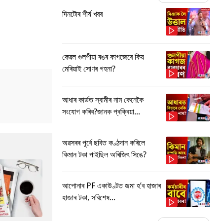
দিনটোৰ শীৰ্ষ খবৰ
কেৱল গুলপীয়া ৰঙৰ কাগজেৰে কিয়
মেৰিয়াই সোণৰ গহনা?
আধাৰ কাৰ্ডত স্বামীৰ নাম কেনেকৈ
সংযোগ কৰিব?জানক প্ৰক্ৰিয়া...
অৱসৰৰ পূৰ্বে ছবিত কণ্ঠদান কৰিলে
কিমান টকা পাইছিল অৰিজিৎ সিঙে?
আপোনাৰ PF একাউণ্টত জমা হ’ব হাজাৰ
হাজাৰ টকা, সবিশেষ...