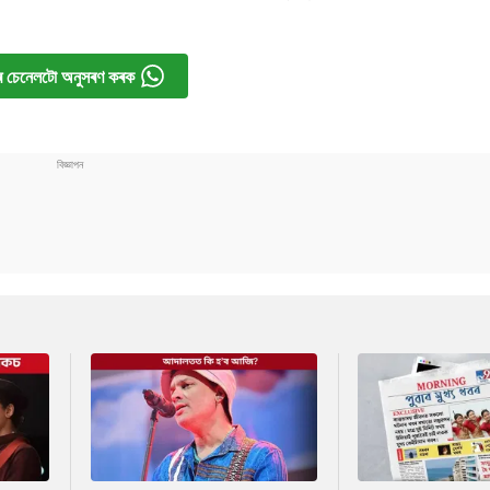
 চেনেলটো অনুসৰণ কৰক