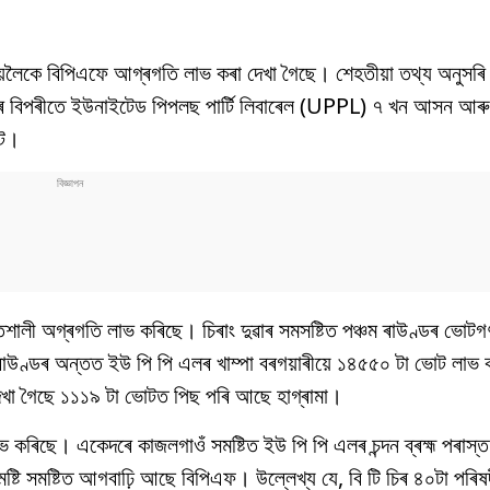
লৈকে বিপিএফে আগ্ৰগতি লাভ কৰা দেখা গৈছে। শেহতীয়া তথ্য অনুসৰি বি
 বিপৰীতে ইউনাইটেড পিপলছ পাৰ্টি লিবাৰেল (UPPL) ৭ খন আসন আৰু 
্ট।
ক্তিশালী অগ্ৰগতি লাভ কৰিছে। চিৰাং দুৱাৰ সমসষ্টিত পঞ্চম ৰাউণ্ডৰ ভোট
 ৰাউণ্ডৰ অন্তত ইউ পি পি এলৰ খাম্পা বৰগয়াৰীয়ে ১৪৫৫০ টা ভোট লাভ 
েখা গৈছে ১১১৯ টা ভোটত পিছ পৰি আছে হাগ্ৰামা।
য়লাভ কৰিছে। একেদৰে কাজলগাওঁ সমষ্টিত ইউ পি পি এলৰ চন্দন ব্ৰহ্ম পৰাস
ষ্টি সমষ্টিত আগবাঢ়ি আছে বিপিএফ। উল্লেখ্য যে, বি টি চিৰ ৪০টা পৰিষদ