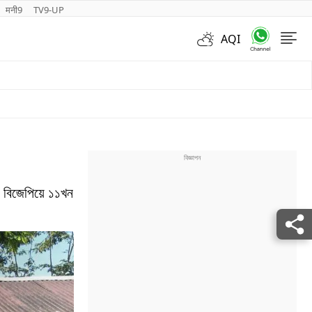
मनी9
TV9-UP
AQI
Videos
বিজেপিয়ে ১১খন