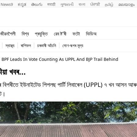
News9
ಕನ್ನಡ
తెలుగు
मराठी
ગુજરાતી
বাংলা
ਪੰਜਾਬੀ
தமிழ்
മലയാളം
শিক্ষা
বিশ্ব
জীৱনশৈলী
বিশ্ব
প্ৰযুক্তি
ৱেব ষ্ট'ৰী
ফটো
ভিডিঅ
খেল
প্ৰযুক্তি
স্বাস্থ্য
ৰাশিফল
চৰকাৰী আঁচনি
সোণ-ৰূপৰ মূল্য
জীৱনশৈলী
: BPF Leads In Vote Counting As UPPL And BJP Trail Behind
হতীয়া খবৰ…
 বিপৰীতে ইউনাইটেড পিপলছ পাৰ্টি লিবাৰেল (UPPL) ৭ খন আসন আৰু 
্ট।