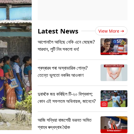
Latest News
View More
আপোনালৈ আহিছে নেকি এনে মেছেজ?
সাৱধান, লুটি নিব সকলো ধন!
প্ৰস্ৰাৱৰ পৰা অস্বাভাৱিক গোন্ধ?
তেন্তে ভুলতো নকৰিব আওকাণ
দুবাৰকৈ জয় কৰিছিল টি-২০ বিশ্বকাপ;
কোন এই সফলতম অধিনায়ক, জানেনে?
আজি সন্ধিয়া বাজপেয়ী ভৱনত অমিত
শ্বাহৰ ৰুদ্ধদ্বাৰ বৈঠক