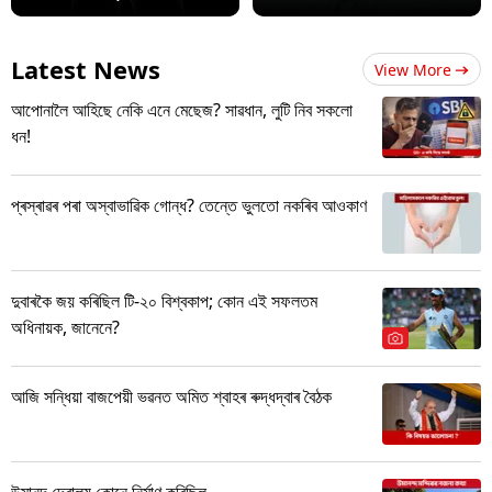
Latest News
View More
আপোনালৈ আহিছে নেকি এনে মেছেজ? সাৱধান, লুটি নিব সকলো
ধন!
প্ৰস্ৰাৱৰ পৰা অস্বাভাৱিক গোন্ধ? তেন্তে ভুলতো নকৰিব আওকাণ
দুবাৰকৈ জয় কৰিছিল টি-২০ বিশ্বকাপ; কোন এই সফলতম
অধিনায়ক, জানেনে?
আজি সন্ধিয়া বাজপেয়ী ভৱনত অমিত শ্বাহৰ ৰুদ্ধদ্বাৰ বৈঠক
উমানন্দ দেৱালয় কোনে নিৰ্মাণ কৰিছিল