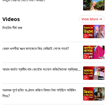
Videos
View More
দিনটোৰ শীৰ্ষ খবৰ
কেৱল গুলপীয়া ৰঙৰ কাগজেৰে কিয় মেৰিয়াই সোণৰ গহনা?
আধাৰ কাৰ্ডত স্বামীৰ নাম কেনেকৈ সংযোগ কৰিব?জানক প্ৰক্ৰিয়া...
অৱসৰৰ পূৰ্বে ছবিত কণ্ঠদান কৰিলে কিমান টকা পাইছিল অৰিজিৎ
সিঙে?