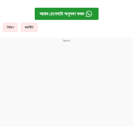
আমাৰ চেনেলটো অনুসৰণ কৰক
নিৰ্বাচন
ৰাজনীতি