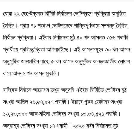
যোৱা ২২ ছেপ্টেম্বৰত বিটিচি নিৰ্বাচনৰ ভোটগ্ৰহণ প্ৰক্ৰিয়া অনুষ্ঠিত
হৈছিল। প্ৰায় ৭১ শতাংশ ভোটদানেৰে শান্তিপূৰ্ণভাৱে সম্পন্ন হৈছিল
নিৰ্বাচন প্ৰক্ৰিয়া। এইবাৰ নিৰ্বাচনত মুঠ ৪০ খন আসনত ৩১৬ গৰাকী
প্ৰাৰ্থীয়ে প্ৰতিদ্বন্দ্বিতা আগবঢ়াইছে। এই আসনসমূহৰ ৩০ খন আসন
অনুসূচীত জনজাতিৰ বাবে, ৫ খন আসন অনুসূচীত অ-জনজাতীয় লোকৰ
বাবে আৰু ৫ খন আসন মুকলি।
ৰাজ্যিক নিৰ্বাচন আয়োগৰ তথ্য অনুসৰি এইবাৰ বিটিচিত ভোটাৰৰ মুঠ
সংখ্যা আছিল ২৬,৫৭,৯২৭ গৰাকী। ইয়াৰে পুৰুষ ভোটাৰৰ সংখ্যা
১৩,২৩,৩৯৯ আৰু মহিলা ভোটাৰৰ সংখ্যা ১৩,৩৪,৫২১ গৰাকী।
অন্যান্য ভোটাৰৰ সংখ্যা ১৭ গৰাকী। ২০২০ বৰ্ষৰ নিৰ্বাচনত মুঠ