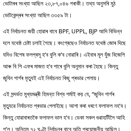
ভোটাৰৰ সংখ্যা আছিল ২৩,৮৭,০৪৬ গৰাকী। তথ্য অনুসৰি মুঠ
ভোটকেন্দ্ৰৰ সংখ্যা আছিল ৩৩৫৯ টা।
এই নিৰ্বাচনত জয়ী হোৱাৰ বাবে BPF, UPPL, BJP আদি বিভিন্ন
দলে যথেষ্ঠ চেষ্টা চলাই গৈছে। কংগ্ৰেছেও নিৰ্বাচনত যথেষ্ঠ জোৰ দিছে
যদিও বিশেষ ফলপ্ৰসূ হ’ব বুলি ক’ব নোৱাৰি। এইবাৰ মূল যুঁজ বিজেপি
আৰু বি পি এফৰ মাজত হ’ব পাৰে বুলি অনুমান কৰা হৈছে। কিন্তু
জুবিন গাৰ্গৰ মৃত্যুই এই নিৰ্বাচনত কিছু প্ৰভাৱ পেলায়।
এই সন্দৰ্ভত মুখ্যমন্ত্ৰী হিমন্ত বিশ্ব শৰ্মাই কয় যে, “জুবিন গাৰ্গৰ
মৃত্যুৱে নিৰ্বাচনত প্ৰভাৱ পেলাইছে। আশা কৰা ধৰণে ফলাফল নহ’ব।
কিন্তু যোৱাবাৰতকৈ ফলাফল ভাল হ’ব। ডেকা সকল গুৱাহাটীলৈ আহি
গ’ল। অন্তিম ৭২ ঘণ্টা নিৰ্বাচনৰ বাবে অতি প্ৰয়োজনীয় আছিল।