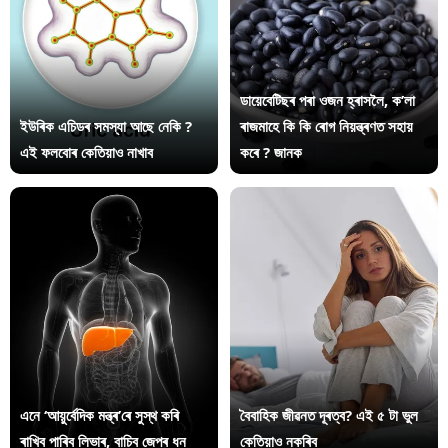
ডায়েবেটিছৰ পৰা ওজন হ্ৰাসলৈ, ক’লা
ইউৰিক এচিডৰ সমস্যা আছে নেকি ?
ৰাজমাহে কি কি ৰোগ নিয়ন্ত্ৰণত সহায়
এই ফলবোৰ কেতিয়াও নাখাব
কৰে ? জানক
এনে ‘আয়ুৰ্বেদিক মন্ত্ৰ’ৰে সুস্থ কৰি
বৈবাহিক জীৱনত দূৰত্ব? এই ৫ টা ভুল
ৰাখিব পাৰিব লিভাৰ, বাচিব জেপৰ ধন
কেতিয়াও নকৰিব