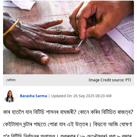
বিশ্ব
প্ৰযুক্তি
Videos
ভোটদান
Image Credit source: PTI
Barasha Sarma
|
Updated On:
26 Sep 2025 08:20 AM
কাৰ হাতলৈ যাব বিটিচি শাসনৰ বাঘজৰী? কোনে কৰিব বিটিচিত ৰাজত্ব?
কেইটামান ঘন্টাৰ পাছতে পোৱা যাব এই উত্তৰ। কিয়নো আজি ঘোষণা
হ’ব বিটিচি নিৰ্বাচনৰ ফলাফল। শুকুৰবাৰ (২৬ ছেপ্টেম্বৰ) পুৱা ৮ বজাৰ