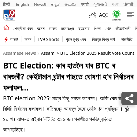
हिन्दी 
English
News9
ಕನ್ನಡ
తెలుగు
मराठी
ગુજરાતી
বাংলা
ਪੰਜਾਬੀ
AQI
শেহতীয়া খবৰ
শেহতীয়া খবৰ
অসম
ভাৰত
মনোৰঞ্জন
ব্যৱসায়
শিক্ষা
খেল
জীৱনশৈলী
ব
বাজেট
অসম
TV9 Shorts
পুৱাৰ মুখ্য খবৰ
হিমন্ত বিশ্ব শৰ্মা
ৰাজনীতি
অসম
Assamese News
Assam
> BTC Election 2025 Result Vote Countin
ভাৰত
BTC Election: কাৰ হাতলৈ যাব BTC ৰ
মনোৰঞ্জন
বাঘজৰী? কেইটামান ঘন্টাৰ পাছতে ঘোষণা হ’ব নিৰ্বাচনৰ
ব্যৱসায়
ফলাফল…
শিক্ষা
BTC election 2025: মাত্ৰ কিছু সময়ৰ অপেক্ষা। আজি ঘোষণা হ'ব
বিটিচি নিৰ্বাচনৰ ফলাফল। ইতিমধ্যে আৰম্ভ হৈছে ভোটগণনা প্ৰক্ৰিয়া। মুঠ
খেল
৪০ খন আসনত এইবাৰ বিটিচিত ৩১৬ জন প্ৰাৰ্থীয়ে প্ৰতিদ্বন্দ্বিতা
জীৱনশৈলী
আগবঢ়াইছে।