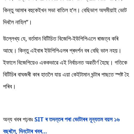
কিন্তু আমাৰ বহুকেইখন সভা বাতিল হ’ল। বেছিভাগ অসমীয়াই ভোট
দিবলৈ নাহিল”।
উল্লেখ্য যে, বৰ্তমান বিটিচিত বিজেপি-ইউপিপিএলে ৰাজত্ব কৰি
আছে। কিন্তু এইবাৰ ইউপিপিএলৰ প্ৰদৰ্শন বৰ বেছি ভাল নহয়।
ইফালে বিজেপিয়েও এককভাৱে এই নিৰ্বাচনত অৱতীৰ্ণ হৈছে। গতিকে
বিটিচিৰ বাঘজৰী কাৰ হাতলৈ যায় এয়া কেইটামান ঘন্টাৰ পাছতে স্পষ্ট হৈ
পৰিব।
অন্য খবৰ পঢ়কঃ
SIT ৰ তদন্তৰ পৰা ভোটাৰৰ নূন্যতম বয়স ১৬
বছৰলৈ, দিনটোৰ খবৰ…