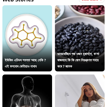
ডায়েবেটিছৰ পৰা ওজন হ্ৰাসলৈ, ক’লা
ইউৰিক এচিডৰ সমস্যা আছে নেকি ?
ৰাজমাহে কি কি ৰোগ নিয়ন্ত্ৰণত সহায়
এই ফলবোৰ কেতিয়াও নাখাব
কৰে ? জানক