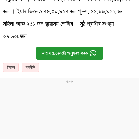
জন । ইয়াৰ ভিতৰত ৪৬,৩০,৯২৪ জন পুৰুষ, ৪৪,৯৯,৯৫২ জন
মহিলা আৰু ২৫১ জন অন্য়ান্য ভোটাৰ । মুঠ প্ৰাৰ্থীৰ সংখ্যা
২৯,৬০৮জন।
আমাৰ চেনেলটো অনুসৰণ কৰক
নিৰ্বাচন
ৰাজনীতি