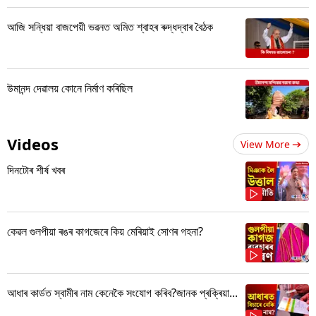
আজি সন্ধিয়া বাজপেয়ী ভৱনত অমিত শ্বাহৰ ৰুদ্ধদ্বাৰ বৈঠক
উমানন্দ দেৱালয় কোনে নিৰ্মাণ কৰিছিল
Videos
View More
দিনটোৰ শীৰ্ষ খবৰ
কেৱল গুলপীয়া ৰঙৰ কাগজেৰে কিয় মেৰিয়াই সোণৰ গহনা?
আধাৰ কাৰ্ডত স্বামীৰ নাম কেনেকৈ সংযোগ কৰিব?জানক প্ৰক্ৰিয়া...