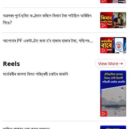
অৱসৰৰ পূৰ্বে ছবিত কণ্ঠদান কৰিলে কিমান টকা পাইছিল অৰিজিৎ
সিঙে?
আপোনাৰ PF একাউণ্টত জমা হ’ব হাজাৰ হাজাৰ টকা, সবিশেষ...
Reels
View More
সৰ্থেবাৰীৰ কাপলা বিলত পৰিভ্ৰমী চৰাইৰ কাকলি