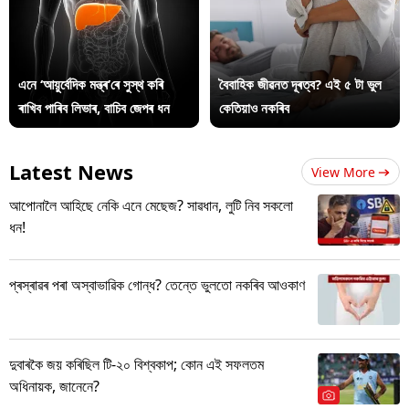
এনে ‘আয়ুৰ্বেদিক মন্ত্ৰ’ৰে সুস্থ কৰি
বৈবাহিক জীৱনত দূৰত্ব? এই ৫ টা ভুল
ৰাখিব পাৰিব লিভাৰ, বাচিব জেপৰ ধন
কেতিয়াও নকৰিব
Latest News
View More
আপোনালৈ আহিছে নেকি এনে মেছেজ? সাৱধান, লুটি নিব সকলো
ধন!
প্ৰস্ৰাৱৰ পৰা অস্বাভাৱিক গোন্ধ? তেন্তে ভুলতো নকৰিব আওকাণ
দুবাৰকৈ জয় কৰিছিল টি-২০ বিশ্বকাপ; কোন এই সফলতম
অধিনায়ক, জানেনে?