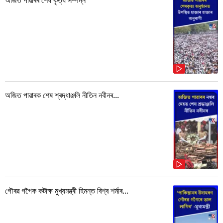
অজিত পাৱাৰৰ শেষ কৃত্য সম্পন্ন
অজিত পাৱাৰক শেষ শ্ৰদ্ধাঞ্জলি নীতিন নবীনৰ...
গৌৰৱ গগৈক কটাক্ষ মুখ্যমন্ত্ৰী হিমন্ত বিশ্ব শৰ্মাৰ...