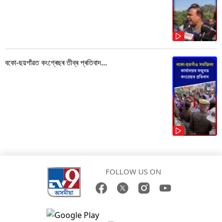
বকো-ছয়গাঁৱত কংগ্ৰেছৰ তীব্ৰ প্ৰতিবাদ...
FOLLOW US ON