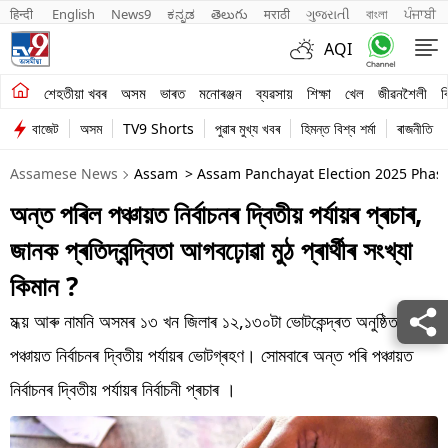
हिन्दी 
English
News9
ಕನ್ನಡ
తెలుగు
मराठी
ગુજરાતી
বাংলা
ਪੰਜਾਬੀ
AQI
শেহতীয়া খবৰ
শেহতীয়া খবৰ
অসম
ভাৰত
মনোৰঞ্জন
ব্যৱসায়
শিক্ষা
খেল
জীৱনশৈলী
ব
বাজেট
অসম
TV9 Shorts
পুৱাৰ মুখ্য খবৰ
হিমন্ত বিশ্ব শৰ্মা
ৰাজনীতি
অসম
Assamese News
Assam
> Assam Panchayat Election 2025 Phas
ভাৰত
অন্ত পৰিল পঞ্চায়ত নিৰ্বাচনৰ দ্বিতীয় পৰ্যায়ৰ প্ৰচাৰ,
মনোৰঞ্জন
জানক প্ৰতিদ্বন্দ্বিতা আগবঢ়োৱা মুঠ প্ৰাৰ্থীৰ সংখ্যা
ব্যৱসায়
কিমান ?
শিক্ষা
মধ্য় আৰু নামনি অসমৰ ১৩ খন জিলাৰ ১২,১৩০টা ভোটকেন্দ্ৰত অনুষ্ঠিত হ’ব
পঞ্চায়ত নিৰ্বাচনৰ দ্বিতীয় পৰ্যায়ৰ ভোটগ্ৰহণ। সোমবাৰে অন্ত পৰি পঞ্চায়ত
খেল
নিৰ্বাচনৰ দ্বিতীয় পৰ্যায়ৰ নিৰ্বাচনী প্ৰচাৰ ।
জীৱনশৈলী