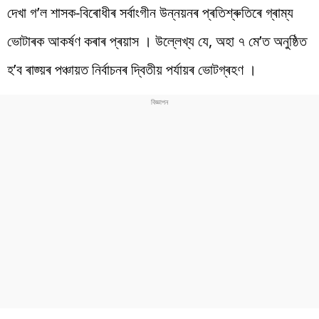
দেখা গ’ল শাসক-বিৰোধীৰ সৰ্বাংগীন উন্নয়নৰ প্ৰতিশ্ৰুতিৰে গ্ৰাম্য
ভোটাৰক আকৰ্ষণ কৰাৰ প্ৰয়াস । উল্লেখ্য যে, অহা ৭ মে’ত অনুষ্ঠিত
হ’ব ৰাজ্য়ৰ পঞ্চায়ত নিৰ্বাচনৰ দ্বিতীয় পৰ্যায়ৰ ভোটগ্ৰহণ ।