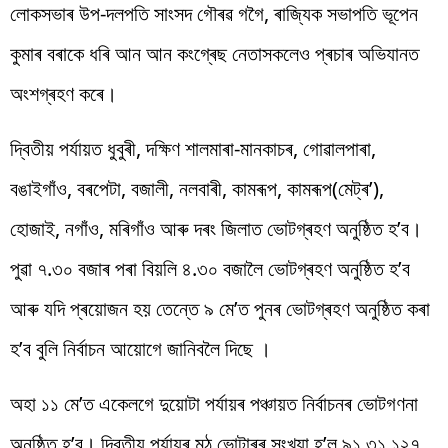
লোকসভাৰ উপ-দলপতি সাংসদ গৌৰৱ গগৈ, ৰাজ্যিক সভাপতি ভূপেন
কুমাৰ বৰাকে ধৰি আন আন কংগ্ৰেছ নেতাসকলেও প্ৰচাৰ অভিযানত
অংশগ্ৰহণ কৰে।
দ্বিতীয় পৰ্যায়ত ধুবুৰী, দক্ষিণ শালমাৰা-মানকাচৰ, গোৱালপাৰা,
বঙাইগাঁও, বৰপেটা, বজালী, নলবাৰী, কামৰূপ, কামৰূপ(মেট্ৰ’),
হোজাই, নগাঁও, মৰিগাঁও আৰু দৰং জিলাত ভোটগ্ৰহণ অনুষ্ঠিত হ’ব।
পুৱা ৭.৩০ বজাৰ পৰা বিয়লি ৪.৩০ বজালৈ ভোটগ্ৰহণ অনুষ্ঠিত হ’ব
আৰু যদি প্ৰয়োজন হয় তেন্তে ৯ মে’ত পুনৰ ভোটগ্ৰহণ অনুষ্ঠিত কৰা
হ’ব বুলি নিৰ্বাচন আয়োগে জানিবলৈ দিছে ।
অহা ১১ মে’ত একেলগে দুয়োটা পৰ্যায়ৰ পঞ্চায়ত নিৰ্বাচনৰ ভোটগণনা
অনুষ্ঠিত হ’ব। দ্বিতীয় পৰ্যায়ৰ মুঠ ভোটাৰৰ সংখ্যা হ’ল ৯১,৩১,১২৭