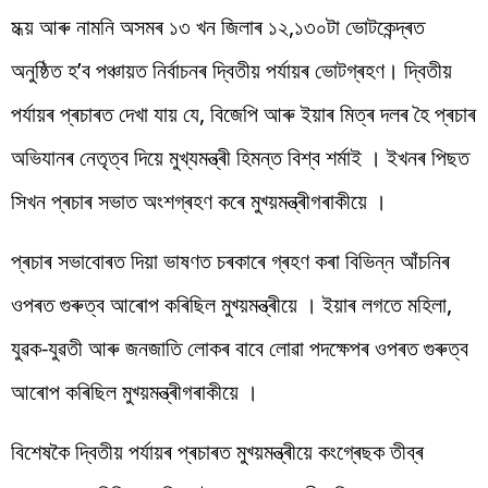
মধ্য় আৰু নামনি অসমৰ ১৩ খন জিলাৰ ১২,১৩০টা ভোটকেন্দ্ৰত
অনুষ্ঠিত হ’ব পঞ্চায়ত নিৰ্বাচনৰ দ্বিতীয় পৰ্যায়ৰ ভোটগ্ৰহণ। দ্বিতীয়
পৰ্যায়ৰ প্ৰচাৰত দেখা যায় যে, বিজেপি আৰু ইয়াৰ মিত্ৰ দলৰ হৈ প্ৰচাৰ
অভিযানৰ নেতৃত্ব দিয়ে মুখ্যমন্ত্ৰী হিমন্ত বিশ্ব শৰ্মাই । ইখনৰ পিছত
সিখন প্ৰচাৰ সভাত অংশগ্ৰহণ কৰে মুখ্য়মন্ত্ৰীগৰাকীয়ে ।
প্ৰচাৰ সভাবোৰত দিয়া ভাষণত চৰকাৰে গ্ৰহণ কৰা বিভিন্ন আঁচনিৰ
ওপৰত গুৰুত্ব আৰোপ কৰিছিল মুখ্য়মন্ত্ৰীয়ে । ইয়াৰ লগতে মহিলা,
যুৱক-যুৱতী আৰু জনজাতি লোকৰ বাবে লোৱা পদক্ষেপৰ ওপৰত গুৰুত্ব
আৰোপ কৰিছিল মুখ্য়মন্ত্ৰীগৰাকীয়ে ।
বিশেষকৈ দ্বিতীয় পৰ্যায়ৰ প্ৰচাৰত মুখ্য়মন্ত্ৰীয়ে কংগ্ৰেছক তীব্ৰ