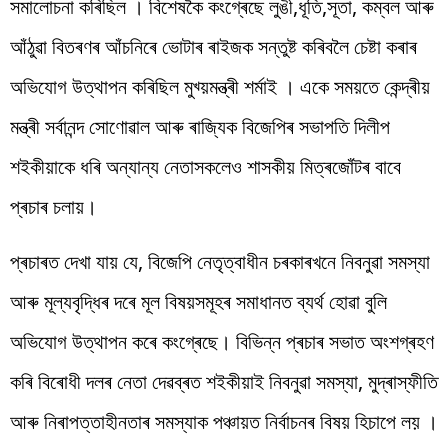
সমালোচনা কৰিছিল । বিশেষকৈ কংগ্ৰেছে লুঙী,ধূতি,সূতা, কম্বল আৰু
আঁঠুৱা বিতৰণৰ আঁচনিৰে ভোটাৰ ৰাইজক সন্তুষ্ট কৰিবলৈ চেষ্টা কৰাৰ
অভিযোগ উত্থাপন কৰিছিল মুখ্য়মন্ত্ৰী শৰ্মাই । একে সময়তে কেন্দ্ৰীয়
মন্ত্ৰী সৰ্বানন্দ সোণোৱাল আৰু ৰাজ্যিক বিজেপিৰ সভাপতি দিলীপ
শইকীয়াকে ধৰি অন্যান্য নেতাসকলেও শাসকীয় মিত্ৰজোঁটৰ বাবে
প্ৰচাৰ চলায়।
প্ৰচাৰত দেখা যায় যে, বিজেপি নেতৃত্বাধীন চৰকাৰখনে নিবনুৱা সমস্যা
আৰু মূল্যবৃদ্ধিৰ দৰে মূল বিষয়সমূহৰ সমাধানত ব্যৰ্থ হোৱা বুলি
অভিযোগ উত্থাপন কৰে কংগ্ৰেছে। বিভিন্ন প্ৰচাৰ সভাত অংশগ্ৰহণ
কৰি বিৰোধী দলৰ নেতা দেৱব্ৰত শইকীয়াই নিবনুৱা সমস্যা, মুদ্ৰাস্ফীতি
আৰু নিৰাপত্তাহীনতাৰ সমস্যাক পঞ্চায়ত নিৰ্বাচনৰ বিষয় হিচাপে লয় ।