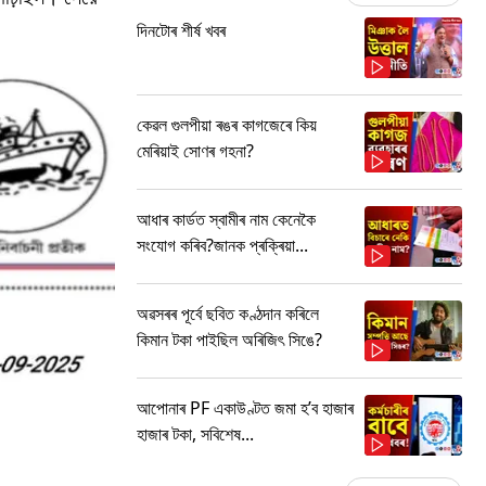
দিনটোৰ শীৰ্ষ খবৰ
কেৱল গুলপীয়া ৰঙৰ কাগজেৰে কিয়
মেৰিয়াই সোণৰ গহনা?
আধাৰ কাৰ্ডত স্বামীৰ নাম কেনেকৈ
সংযোগ কৰিব?জানক প্ৰক্ৰিয়া...
অৱসৰৰ পূৰ্বে ছবিত কণ্ঠদান কৰিলে
কিমান টকা পাইছিল অৰিজিৎ সিঙে?
আপোনাৰ PF একাউণ্টত জমা হ’ব হাজাৰ
হাজাৰ টকা, সবিশেষ...