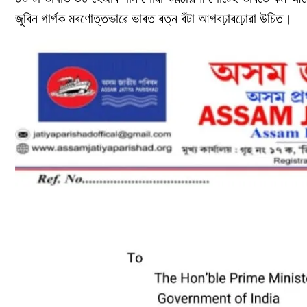
জুবিন গাৰ্গক মৰণোত্তভাৱে ভাৰত ৰত্ন বঁটা আগবঢ়াবঢ়োৱা উচিত।