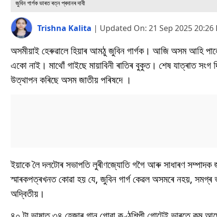
জুবিন গাৰ্গক ভাৰত ৰত্ন প্ৰদানৰ দাবী
Trishna Kalita
|
Updated On:
21 Sep 2025 20:26
অসমীয়াই হেৰুৱালে হিয়াৰ আমঠু জুবিন গাৰ্গক। আজি অসম আহি পাল
একো নাই। মাথোঁ গাইছে মায়াবিনী ৰাতিৰ বুকুত। শেষ যাত্ৰাত সংগ দি
উত্থাপন কৰিছে অসম জাতীয় পৰিষদে ।
ইয়াকে লৈ দলটোৰ সভাপতি লুৰীণজ্যোতি গগৈ আৰু সাধাৰণ সম্পাদক 
স্মাৰকপত্ৰখনত কোৱা হয় যে, জুবিন গাৰ্গ কেৱল অসমৰে নহয়, সম
অদ্বিতীয়।
৪০ টা ভাষাত ৩৪ হেজাৰ গান গোৱা কণ্ঠশিল্পী গোটেই ভাৰতে কম আছে