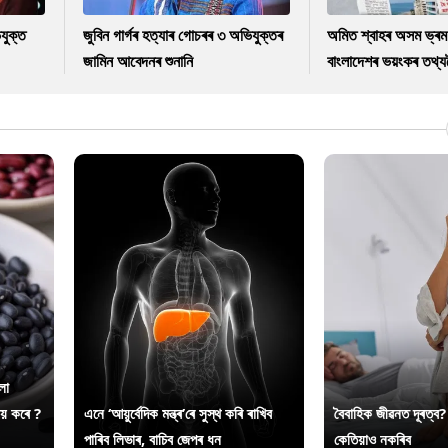
যুক্ত
জুবিন গাৰ্গৰ হত্যাৰ গোচৰৰ ৩ অভিযুক্তৰ
অমিত শ্বাহৰ অসম ভ্ৰম
জামিন আবেদনৰ শুনানি
বাংলাদেশৰ ভয়ংকৰ তথ্যল
লা
ায় কৰে ?
এনে ‘আয়ুৰ্বেদিক মন্ত্ৰ’ৰে সুস্থ কৰি ৰাখিব
বৈবাহিক জীৱনত দূৰত্ব?
পাৰিব লিভাৰ, বাচিব জেপৰ ধন
কেতিয়াও নকৰিব