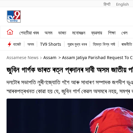
हिन्दी 
English
শেহতীয়া খবৰ
মনোৰঞ্জন
শেহতীয়া খবৰ
অসম
ভাৰত
মনোৰঞ্জন
ব্যৱসায়
শিক্ষা
খেল
অসম
ব্যৱসায়
বাজেট
অসম
TV9 Shorts
পুৱাৰ মুখ্য খবৰ
হিমন্ত বিশ্ব শৰ্মা
ৰাজনীতি
ভাৰত
Assamese News
Assam
> Assam Jatiya Parishad Request To Confer Bharat Ratna Posthumously Upon Late Zubeen Garg Memorandum Sent To
The Prime Minister
জুবিন গাৰ্গক ভাৰত ৰত্ন প্ৰদানৰ দাবী অসম জাতীয় পৰি
দলটোৰ সভাপতি লুৰীণজ্যোতি গগৈ আৰু সাধাৰণ সম্পাদক জগদীশ ভূঞ
স্মাৰকপত্ৰখনত কোৱা হয় যে, জুবিন গাৰ্গ কেৱল অসমৰে নহয়, সম