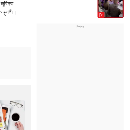
 জুবিনক
 অনুৰাগী।