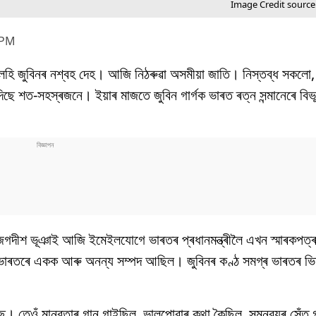
Image Credit sourc
 PM
েহি জুবিনৰ নশ্বহ দেহ। আজি নিঠৰুৱা অসমীয়া জাতি। নিস্তব্ধ সকলো,
ছে শত-সহস্ৰজনে। ইয়াৰ মাজতে জুবিন গাৰ্গক ভাৰত ৰত্ন সন্মানেৰে বিভূ
জগদীশ ভূঞাই আজি ইমেইলযোগে ভাৰতৰ প্ৰধানমন্ত্ৰীলৈ এখন স্মাৰকপত্
গ্ৰ ভাৰতৰে একক আৰু অনন্য সম্পদ আছিল। জুবিনৰ কণ্ঠ সমগ্ৰ ভাৰতৰ
। তেওঁ মানৱতাৰ গান গাইছিল, ভালপোৱাৰ কথা কৈছিল, সমন্বয়ৰ সেঁতু 