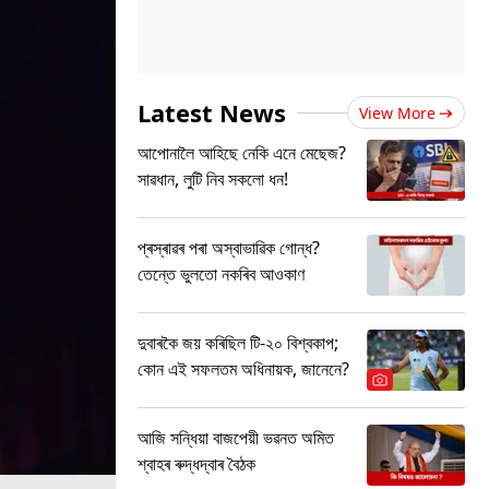
Latest News
View More
আপোনালৈ আহিছে নেকি এনে মেছেজ?
সাৱধান, লুটি নিব সকলো ধন!
প্ৰস্ৰাৱৰ পৰা অস্বাভাৱিক গোন্ধ?
তেন্তে ভুলতো নকৰিব আওকাণ
দুবাৰকৈ জয় কৰিছিল টি-২০ বিশ্বকাপ;
কোন এই সফলতম অধিনায়ক, জানেনে?
আজি সন্ধিয়া বাজপেয়ী ভৱনত অমিত
শ্বাহৰ ৰুদ্ধদ্বাৰ বৈঠক