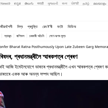
News9
ಕನ್ನಡ
తెలుగు
मराठी
ગુજરાતી
বাংলা
ਪੰਜਾਬੀ
தமிழ்
മലയാളം
শিক্ষা
বিশ্ব
জীৱনশৈলী
বিশ্ব
প্ৰযুক্তি
ৱেব ষ্ট'ৰী
ফটো
ভিডিঅ
খেল
প্ৰযুক্তি
স্বাস্থ্য
ৰাশিফল
চৰকাৰী আঁচনি
সোণ-ৰূপৰ মূল্য
জীৱনশৈলী
ষদৰ, প্ৰধানমন্ত্ৰীলৈ স্মাৰকপত্ৰ প্ৰেৰণ
াই আজি ইমেইলযোগে ভাৰতৰ প্ৰধানমন্ত্ৰীলৈ এখন স্মাৰকপত্ৰ প্ৰেৰণ 
গ্ৰ ভাৰতৰে একক আৰু অনন্য সম্পদ আছিল।