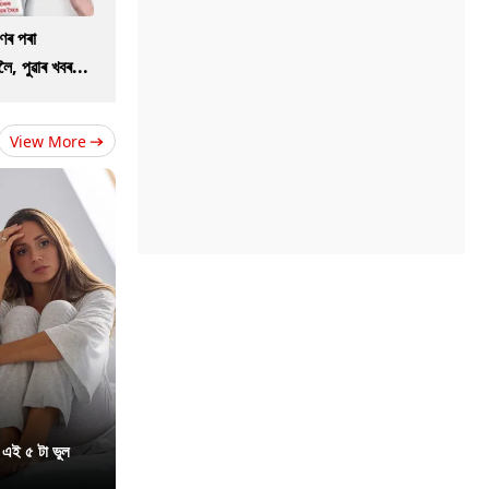
ণৰ পৰা
ৈ, পুৱাৰ খবৰ...
View More
 এই ৫ টা ভুল