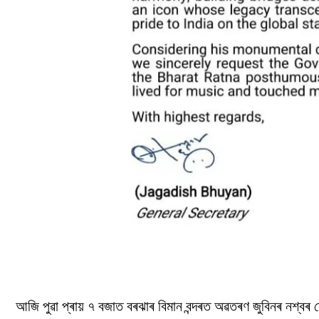
আজি পুৱা প্ৰায় ৭ বজাত বৰঝাৰ বিমান বন্দৰত অৱতৰণ জুবিনৰ নশ্ব