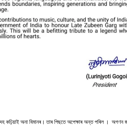
ৰ দেহ কঢ়িয়াই অনা বিমানৰ। তাৰ পিছতে অপেক্ষাৰ অন্ত পৰিল । অগণন 