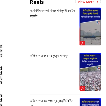
Reels
View More
সৰ্থেবাৰীৰ কাপলা বিলত পৰিভ্ৰমী চৰাইৰ
কাকলি
অজিত পাৱাৰৰ শেষ কৃত্য সম্পন্ন
অজিত পাৱাৰক শেষ শ্ৰদ্ধাঞ্জলি নীতিন