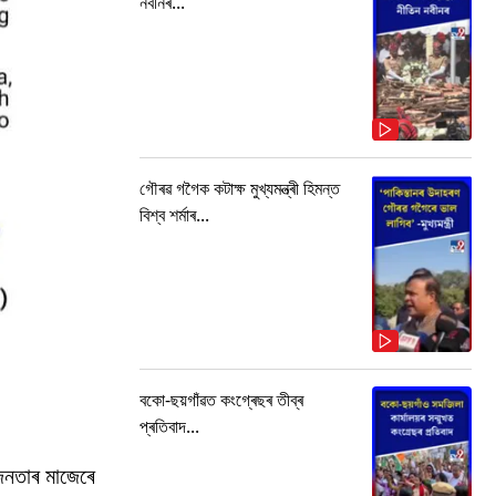
নবীনৰ...
গৌৰৱ গগৈক কটাক্ষ মুখ্যমন্ত্ৰী হিমন্ত
বিশ্ব শৰ্মাৰ...
বকো-ছয়গাঁৱত কংগ্ৰেছৰ তীব্ৰ
প্ৰতিবাদ...
জনতাৰ মাজেৰে