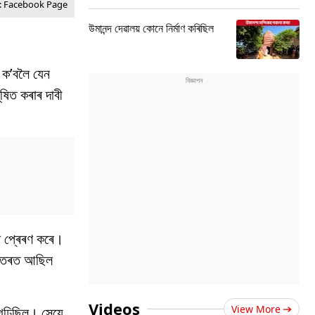
e: Facebook Page
উমানন্দ দেৱালয় কোনে নিৰ্মাণ কৰিছিল
 ক’বলৈ যেন
ষিত কৰাৰ দাবী
ৰ প্ৰেৰণ কৰে।
 ভিতৰত আছিল
Videos
View More
গঢ়িছিল। সেয়ে