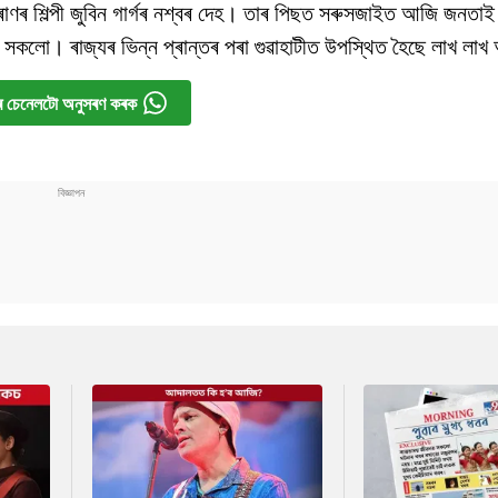
 প্ৰাণৰ শিল্পী জুবিন গাৰ্গৰ নশ্বৰ দেহ। তাৰ পিছত সৰুসজাইত আজি জনতাই
য় সকলো। ৰাজ্যৰ ভিন্ন প্ৰান্তৰ পৰা গুৱাহাটীত উপস্থিত হৈছে লাখ লাখ
 চেনেলটো অনুসৰণ কৰক