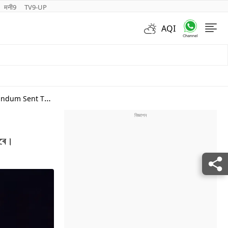
मनी9
TV9-UP
AQI
Videos
কৰে।