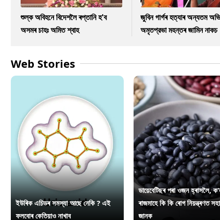
শুল্ক অবিহনে বিদেশলৈ ৰপ্তানি হ'ব
জুবিন গাৰ্গৰ হত্যাৰ অন্যতম অভি
অসমৰ চাহঃ অমিত শ্বাহ
অমৃতপ্রভা মহন্তৰ জামিন নাকচ
Web Stories
ডায়েবেটিছৰ পৰা ওজন হ্ৰাসলৈ, ক’
ইউৰিক এচিডৰ সমস্যা আছে নেকি ? এই
ৰাজমাহে কি কি ৰোগ নিয়ন্ত্ৰণত সহ
ফলবোৰ কেতিয়াও নাখাব
জানক