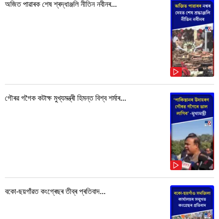
অজিত পাৱাৰক শেষ শ্ৰদ্ধাঞ্জলি নীতিন নবীনৰ...
গৌৰৱ গগৈক কটাক্ষ মুখ্যমন্ত্ৰী হিমন্ত বিশ্ব শৰ্মাৰ...
বকো-ছয়গাঁৱত কংগ্ৰেছৰ তীব্ৰ প্ৰতিবাদ...