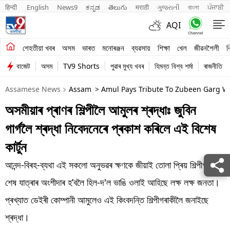
हिन्दी 
English
News9
ಕನ್ನಡ
తెలుగు
मराठी
ગુજરાતી
বাংলা
ਪੰਜਾਬੀ
AQI
শেহতীয়া খবৰ
শেহতীয়া খবৰ
অসম
ভাৰত
মনোৰঞ্জন
ব্যৱসায়
শিক্ষা
খেল
জীৱনশৈলী
ব
বাজেট
অসম
TV9 Shorts
পুৱাৰ মুখ্য খবৰ
হিমন্ত বিশ্ব শৰ্মা
ৰাজনীতি
অসম
Assamese News
Assam
> Amul Pays Tribute To Zubeen Garg W
ভাৰত
অসমীয়াৰ প্ৰাণৰ শিল্পীলৈ আমুলৰ শ্ৰদ্ধাঃ জুবিন
মনোৰঞ্জন
গাৰ্গলৈ শ্ৰদ্ধা নিবেদনেৰে প্ৰকাশ কৰিলে এই বিশেষ
ব্যৱসায়
কাৰ্টুন
শিক্ষা
আনন্দ-বিৰহ-ব্যথা এই সকলো অনুভৱৰ ক্ষণকে জীয়াই তোলা প্ৰিয় শিল্পীগৰাকীৰ
শেষ যাত্ৰাৰ অংশীদাৰ হ’বলৈ হিল-দ'ল ভাঙি ওলাই আহিছে লক্ষ লক্ষ জনতা।
খেল
প্ৰখ্যাত ডেইৰী কোম্পানী আমুলেও এই কিংবদন্তি শিল্পীগৰাকীলৈ জনাইছে
জীৱনশৈলী
শ্ৰদ্ধা।