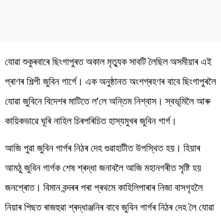
যোৱা শুকুৰবাৰে ছিংগাপুৰত অকাল মৃত্যুক সাবটি লৈছিল অসমীয়াৰ এই
প্ৰাণৰ শিল্পী জুবিন গাৰ্গে। এক অনুষ্ঠানত অংশগ্ৰহণৰ বাবে ছিংগাপুৰলৈ
যোৱা জুবিনে বিদেশৰ মাটিতে ল’লে অন্তিম নিশ্বাস। স্বভূমিলৈ আৰু
কায়িকভাৱে ঘূৰি নাহিল চিৰপৰিচিত হাস্যমুখৰ জুবিন গাৰ্গ।
আজি পুৱা জুবিন গাৰ্গৰ নিঠৰ দেহ গুৱাহাটীত উপস্থিত হয়। হিয়াৰ
আমঠু জুবিন গাৰ্গক শেষ শ্ৰদ্ধা জনাবলৈ আজি মহানগৰীত সৃষ্টি হয়
জনশ্ৰোত। বিমান বন্দৰৰ পৰা প্ৰথমে কাহিলিপাৰাৰ নিজা বাসগৃহলৈ
নিয়াৰ পিছত ৰাজহুৱা শ্ৰদ্ধাঞ্জনিৰ বাবে জুবিন গাৰ্গৰ নিঠৰ দেহ লৈ যোৱা