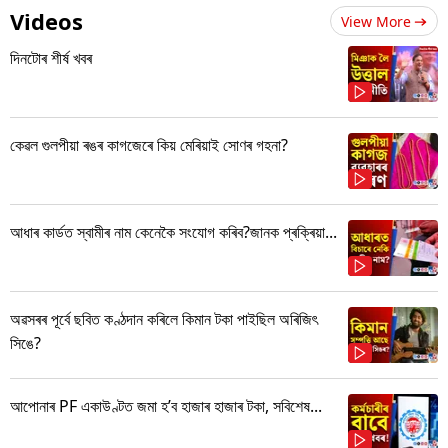
Videos
View More
দিনটোৰ শীৰ্ষ খবৰ
কেৱল গুলপীয়া ৰঙৰ কাগজেৰে কিয় মেৰিয়াই সোণৰ গহনা?
আধাৰ কাৰ্ডত স্বামীৰ নাম কেনেকৈ সংযোগ কৰিব?জানক প্ৰক্ৰিয়া...
অৱসৰৰ পূৰ্বে ছবিত কণ্ঠদান কৰিলে কিমান টকা পাইছিল অৰিজিৎ
সিঙে?
আপোনাৰ PF একাউণ্টত জমা হ’ব হাজাৰ হাজাৰ টকা, সবিশেষ...