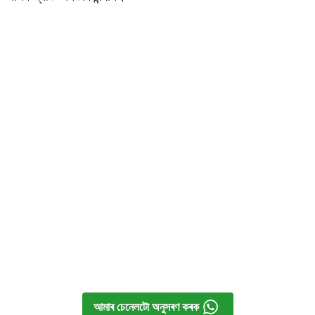
আমাৰ চেনেলটো অনুসৰণ কৰক