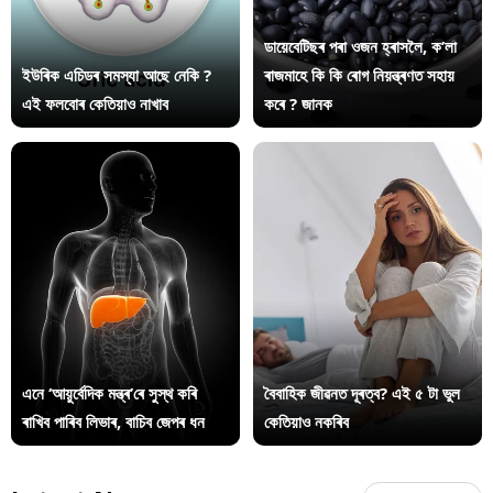
ডায়েবেটিছৰ পৰা ওজন হ্ৰাসলৈ, ক’লা
ইউৰিক এচিডৰ সমস্যা আছে নেকি ?
ৰাজমাহে কি কি ৰোগ নিয়ন্ত্ৰণত সহায়
এই ফলবোৰ কেতিয়াও নাখাব
কৰে ? জানক
এনে ‘আয়ুৰ্বেদিক মন্ত্ৰ’ৰে সুস্থ কৰি
বৈবাহিক জীৱনত দূৰত্ব? এই ৫ টা ভুল
ৰাখিব পাৰিব লিভাৰ, বাচিব জেপৰ ধন
কেতিয়াও নকৰিব