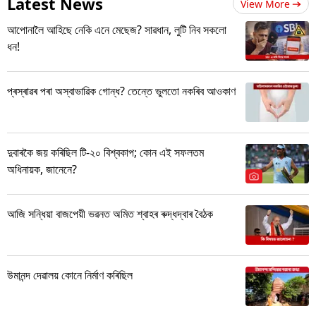
Latest News
View More
আপোনালৈ আহিছে নেকি এনে মেছেজ? সাৱধান, লুটি নিব সকলো
ধন!
প্ৰস্ৰাৱৰ পৰা অস্বাভাৱিক গোন্ধ? তেন্তে ভুলতো নকৰিব আওকাণ
দুবাৰকৈ জয় কৰিছিল টি-২০ বিশ্বকাপ; কোন এই সফলতম
অধিনায়ক, জানেনে?
আজি সন্ধিয়া বাজপেয়ী ভৱনত অমিত শ্বাহৰ ৰুদ্ধদ্বাৰ বৈঠক
উমানন্দ দেৱালয় কোনে নিৰ্মাণ কৰিছিল