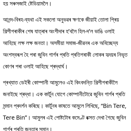
হয় সৰুসজাই ষ্টেডিয়ামলৈ।
আনন্দ-বিৰহ-ব্যথা এই সকলো অনুভৱৰ ক্ষণকে জীয়াই তোলা প্ৰিয়
শিল্পীগৰাকীৰ শেষ যাত্ৰাৰ অংশীদাৰ হ’বলৈ হিল-দ’ল ভাঙি ওলাই
আহিছে লক্ষ লক্ষ জনতা। অসমীয়া সমাজ-জীৱনৰ এক অবিচ্ছেদ্য
অংশস্বৰূপ হৈ পৰা জুবিন গাৰ্গৰ প্ৰতি প্ৰতিগৰাকী লোকৰ হৃদয়ৰ নিভৃত
কোণৰ পৰা ওলাই আহিছে শ্ৰদ্ধাৰ্ঘ।
প্ৰখ্যাত ডেইৰী কোম্পানী আমুলেও এই কিংবদন্তি শিল্পীগৰাকীলৈ
জনাইছে শ্ৰদ্ধা। এক কাৰ্টুন যোগে কোম্পানীটোৱে জুবিন গাৰ্গৰ প্ৰতি
সন্মান প্ৰদৰ্শন কৰিছে। কাৰ্টুনৰ কাষতে আমুলে লিখিছে, “Bin Tere,
Tere Bin”। আমুলৰ এই পোষ্টটোৰ কমেণ্ট বক্সত দেখা গৈছে জুবিন
গাৰ্গৰ প্ৰতি জনতাৰ সন্মান।