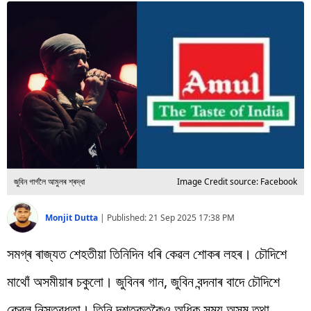
বিশ্ব
প্ৰযুক্তি
Videos
জুবিন গাৰ্গলৈ আমুলৰ শ্ৰদ্ধা
Image Credit source: Facebook
Monjit Dutta
|
Published:
21 Sep 2025 17:38 PM
সমগ্ৰ ৰাজ্যত শেহতীয়া তিনিদিন ধৰি কেৱল শোকৰ লহৰ। চৌদিশে
মাথোঁ অসমীয়াৰ চকুলো। জুবিনৰ গান, জুবিন বন্দনাৰ বাদে চৌদিশে
কেৱল নিস্তব্ধতা। তিনি দশতকতকৈও অধিক সময় অসম তথা