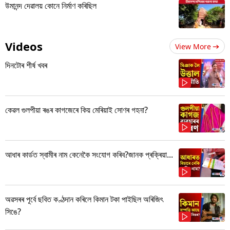
উমানন্দ দেৱালয় কোনে নিৰ্মাণ কৰিছিল
Videos
View More
দিনটোৰ শীৰ্ষ খবৰ
কেৱল গুলপীয়া ৰঙৰ কাগজেৰে কিয় মেৰিয়াই সোণৰ গহনা?
আধাৰ কাৰ্ডত স্বামীৰ নাম কেনেকৈ সংযোগ কৰিব?জানক প্ৰক্ৰিয়া...
অৱসৰৰ পূৰ্বে ছবিত কণ্ঠদান কৰিলে কিমান টকা পাইছিল অৰিজিৎ
সিঙে?