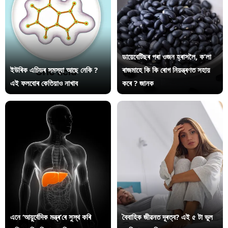
ডায়েবেটিছৰ পৰা ওজন হ্ৰাসলৈ, ক’লা
ইউৰিক এচিডৰ সমস্যা আছে নেকি ?
ৰাজমাহে কি কি ৰোগ নিয়ন্ত্ৰণত সহায়
এই ফলবোৰ কেতিয়াও নাখাব
কৰে ? জানক
এনে ‘আয়ুৰ্বেদিক মন্ত্ৰ’ৰে সুস্থ কৰি
বৈবাহিক জীৱনত দূৰত্ব? এই ৫ টা ভুল