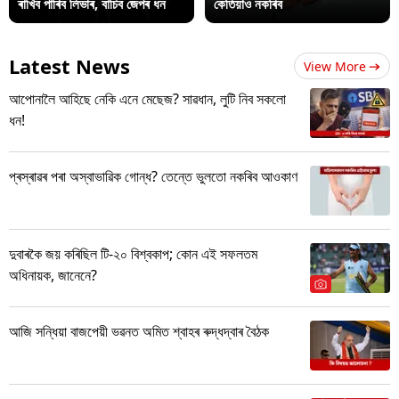
ৰাখিব পাৰিব লিভাৰ, বাচিব জেপৰ ধন
কেতিয়াও নকৰিব
Latest News
View More
আপোনালৈ আহিছে নেকি এনে মেছেজ? সাৱধান, লুটি নিব সকলো
ধন!
প্ৰস্ৰাৱৰ পৰা অস্বাভাৱিক গোন্ধ? তেন্তে ভুলতো নকৰিব আওকাণ
দুবাৰকৈ জয় কৰিছিল টি-২০ বিশ্বকাপ; কোন এই সফলতম
অধিনায়ক, জানেনে?
আজি সন্ধিয়া বাজপেয়ী ভৱনত অমিত শ্বাহৰ ৰুদ্ধদ্বাৰ বৈঠক