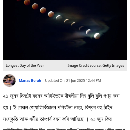
বিশ্ব
প্ৰযুক্তি
Videos
Longest Day of the Year
Image Credit source: Getty Images
Manas Borah
|
Updated On:
21 Jun 2025 12:44 PM
২১ জুনৰ দিনটো বছৰৰ আটাইতকৈ দীঘলীয়া দিন বুলি বুলি গণ্য কৰা
হয়। ই কেৱল জ্যোতিৰ্বিজ্ঞানৰ পৰিঘটনা নহয়, বিশ্বৰ বহু ঠাইৰ
সংস্কৃতি আৰু ধৰ্মীয় তাৎপৰ্য বহন কৰি আহিছে । ২১ জুন কিয়