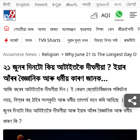
हिन्दी 
English
News9
ಕನ್ನಡ
తెలుగు
मराठी
ગુજરાતી
বাংলা
ਪੰਜਾਬੀ
AQI
শেহতীয়া খবৰ
শেহতীয়া খবৰ
অসম
ভাৰত
মনোৰঞ্জন
ব্যৱসায়
শিক্ষা
খেল
জীৱনশৈলী
ব
বাজেট
অসম
TV9 Shorts
পুৱাৰ মুখ্য খবৰ
হিমন্ত বিশ্ব শৰ্মা
ৰাজনীতি
অসম
Assamese News
Religion
> Why June 21 Is The Longest Day Of T
ভাৰত
২১ জুনৰ দিনটো কিয় আটাইতকৈ দীঘলীয়া ? ইয়াৰ
মনোৰঞ্জন
আঁৰৰ বৈজ্ঞানিক আৰু ধৰ্মীয় কাৰণ জানক…
ব্যৱসায়
আজি বছৰৰ আটাইতকৈ দীঘলীয়া দিন। ই কেৱল জ্যোতিৰ্বিজ্ঞানৰ পৰিঘটনা
শিক্ষা
নহয়, বিশ্বৰ বহু ঠাইৰ সংস্কৃতি আৰু ধৰ্মীয় তাৎপৰ্য বহন কৰি আহিছে । ২১
জুনৰ দিনটো কিয় আটাইতকৈ দীঘলীয়া আৰু ইয়াৰ আঁৰৰ বৈজ্ঞানিক আৰু ধৰ্মীয়
খেল
কাৰণ কি ?
জীৱনশৈলী