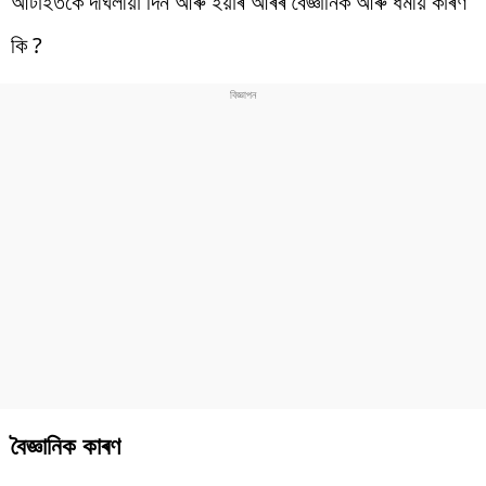
আটাইতকৈ দীঘলীয়া দিন আৰু ইয়াৰ আঁৰৰ বৈজ্ঞানিক আৰু ধৰ্মীয় কাৰণ
কি ?
বৈজ্ঞানিক কাৰণ