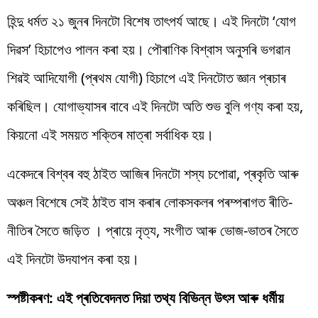
হিন্দু ধৰ্মত ২১ জুনৰ দিনটো বিশেষ তাৎপৰ্য আছে। এই দিনটো ‘যোগ
দিৱস’ হিচাপেও পালন কৰা হয়। পৌৰাণিক বিশ্বাস অনুসৰি ভগৱান
শিৱই আদিযোগী (প্ৰথম যোগী) হিচাপে এই দিনটোত জ্ঞান প্ৰচাৰ
কৰিছিল। যোগাভ্যাসৰ বাবে এই দিনটো অতি শুভ বুলি গণ্য কৰা হয়,
কিয়নো এই সময়ত শক্তিৰ মাত্ৰা সৰ্বাধিক হয়।
একেদৰে বিশ্বৰ বহু ঠাইত আজিৰ দিনটো শস্য চপোৱা, প্ৰকৃতি আৰু
অঞ্চল বিশেষে সেই ঠাইত বাস কৰাৰ লোকসকলৰ পৰম্পৰাগত ৰীতি-
নীতিৰ সৈতে জড়িত । প্ৰায়ে নৃত্য, সংগীত আৰু ভোজ-ভাতৰ সৈতে
এই দিনটো উদযাপন কৰা হয়।
স্পষ্টীকৰণ: এই প্ৰতিবেদনত দিয়া তথ্য বিভিন্ন উৎস আৰু ধৰ্মীয়