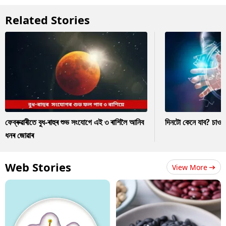
Related Stories
ফেব্ৰুৱাৰীতে বুধ-ৰাহুৰ শুভ সংযোগে এই ৩ ৰাশিলৈ আনিব
দিনটো কেনে যাব? চাও
ধনৰ জোৱাৰ
Web Stories
View More