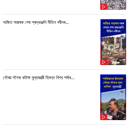
অজিত পাৱাৰক শেষ শ্ৰদ্ধাঞ্জলি নীতিন নবীনৰ...
গৌৰৱ গগৈক কটাক্ষ মুখ্যমন্ত্ৰী হিমন্ত বিশ্ব শৰ্মাৰ...