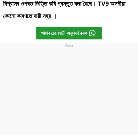
বিশ্বাসৰ ওপৰত ভিত্তি কৰি প্ৰস্তুত কৰা হৈছে। TV9 অসমীয়া
কোনো কাৰণতে দায়ী নহয় ।
আমাৰ চেনেলটো অনুসৰণ কৰক