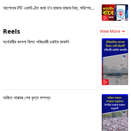
আপোনাৰ PF একাউণ্টত জমা হ’ব হাজাৰ হাজাৰ টকা, সবিশেষ...
Reels
View More
সৰ্থেবাৰীৰ কাপলা বিলত পৰিভ্ৰমী চৰাইৰ কাকলি
অজিত পাৱাৰৰ শেষ কৃত্য সম্পন্ন