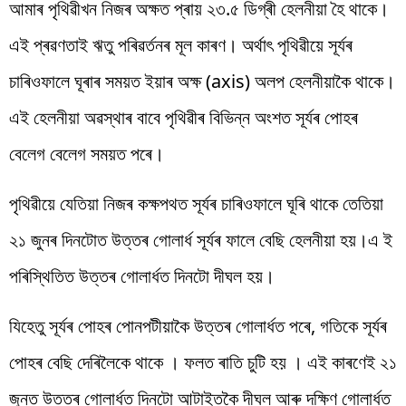
আমাৰ পৃথিৱীখন নিজৰ অক্ষত প্ৰায় ২৩.৫ ডিগ্ৰী হেলনীয়া হৈ থাকে।
এই প্ৰৱণতাই ঋতু পৰিৱৰ্তনৰ মূল কাৰণ। অৰ্থাৎ পৃথিৱীয়ে সূৰ্যৰ
চাৰিওফালে ঘূৰাৰ সময়ত ইয়াৰ অক্ষ (axis) অলপ হেলনীয়াকৈ থাকে।
এই হেলনীয়া অৱস্থাৰ বাবে পৃথিৱীৰ বিভিন্ন অংশত সূৰ্যৰ পোহৰ
বেলেগ বেলেগ সময়ত পৰে।
পৃথিৱীয়ে যেতিয়া নিজৰ কক্ষপথত সূৰ্যৰ চাৰিওফালে ঘূৰি থাকে তেতিয়া
২১ জুনৰ দিনটোত উত্তৰ গোলাৰ্ধ সূৰ্যৰ ফালে বেছি হেলনীয়া হয়।এ ই
পৰিস্থিতিত উত্তৰ গোলাৰ্ধত দিনটো দীঘল হয়।
যিহেতু সূৰ্যৰ পোহৰ পোনপটীয়াকৈ উত্তৰ গোলাৰ্ধত পৰে, গতিকে সূৰ্যৰ
পোহৰ বেছি দেৰিলৈকে থাকে । ফলত ৰাতি চুটি হয় । এই কাৰণেই ২১
জুনত উত্তৰ গোলাৰ্ধত দিনটো আটাইতকৈ দীঘল আৰু দক্ষিণ গোলাৰ্ধত