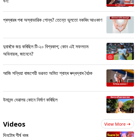
ধন!
প্ৰস্ৰাৱৰ পৰা অস্বাভাৱিক গোন্ধ? তেন্তে ভুলতো নকৰিব আওকাণ
দুবাৰকৈ জয় কৰিছিল টি-২০ বিশ্বকাপ; কোন এই সফলতম
অধিনায়ক, জানেনে?
আজি সন্ধিয়া বাজপেয়ী ভৱনত অমিত শ্বাহৰ ৰুদ্ধদ্বাৰ বৈঠক
উমানন্দ দেৱালয় কোনে নিৰ্মাণ কৰিছিল
Videos
View More
দিনটোৰ শীৰ্ষ খবৰ