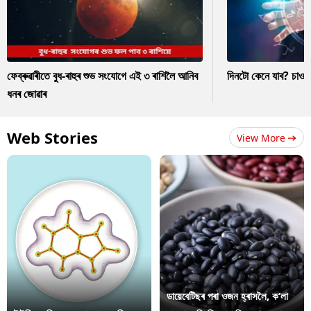
ফেব্ৰুৱাৰীতে বুধ-ৰাহুৰ শুভ সংযোগে এই ৩ ৰাশিলৈ আনিব
দিনটো কেনে যাব? চাও
ধনৰ জোৱাৰ
Web Stories
View More
ডায়েবেটিছৰ পৰা ওজন হ্ৰাসলৈ, ক’লা