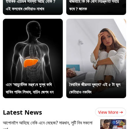
ইউৰিক এচিডৰ সমস্যা আছে নেকি ?
ৰাজমাহে কি কি ৰোগ নিয়ন্ত্ৰণত সহায়
এই ফলবোৰ কেতিয়াও নাখাব
কৰে ? জানক
এনে ‘আয়ুৰ্বেদিক মন্ত্ৰ’ৰে সুস্থ কৰি
বৈবাহিক জীৱনত দূৰত্ব? এই ৫ টা ভুল
ৰাখিব পাৰিব লিভাৰ, বাচিব জেপৰ ধন
কেতিয়াও নকৰিব
Latest News
View More
আপোনালৈ আহিছে নেকি এনে মেছেজ? সাৱধান, লুটি নিব সকলো