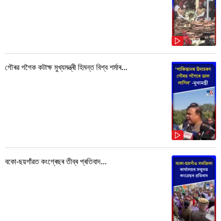
গৌৰৱ গগৈক কটাক্ষ মুখ্যমন্ত্ৰী হিমন্ত বিশ্ব শৰ্মাৰ...
বকো-ছয়গাঁৱত কংগ্ৰেছৰ তীব্ৰ প্ৰতিবাদ...