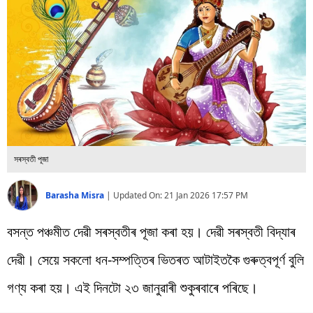
বিশ্ব
প্ৰযুক্তি
Videos
সৰস্বতী পূজা
Barasha Misra
|
Updated On:
21 Jan 2026 17:57 PM
বসন্ত পঞ্চমীত দেৱী সৰস্বতীৰ পূজা কৰা হয়। দেৱী সৰস্বতী বিদ্যাৰ
দেৱী। সেয়ে সকলো ধন-সম্পত্তিৰ ভিতৰত আটাইতকৈ গুৰুত্বপূৰ্ণ বুলি
গণ্য কৰা হয়। এই দিনটো ২৩ জানুৱাৰী শুকুৰবাৰে পৰিছে।