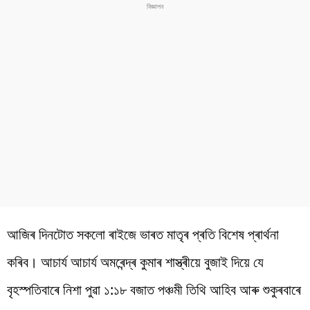
আজিৰ দিনটোত সকলো ৰাইজে ভাৰত মাতৃৰ প্ৰতি বিশেষ প্ৰাৰ্থনা
কৰিব। আচাৰ্য আচাৰ্য অমৰেন্দ্ৰ কুমাৰ শাস্ত্ৰীয়ে বুজাই দিয়ে যে
বৃহস্পতিবাৰে নিশা পুৱা ১:১৮ বজাত পঞ্চমী তিথি আহিব আৰু শুকুৰবাৰে