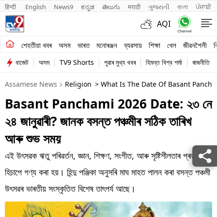
हिन्दी 
English
News9
ಕನ್ನಡ
తెలుగు
मराठी
ગુજરાતી
বাংলা
ਪੰਜਾਬੀ
AQI
শেহতীয়া খবৰ
শেহতীয়া খবৰ
অসম
ভাৰত
মনোৰঞ্জন
ব্যৱসায়
শিক্ষা
খেল
জীৱনশৈলী
ব
বাজেট
অসম
TV9 Shorts
পুৱাৰ মুখ্য খবৰ
হিমন্ত বিশ্ব শৰ্মা
ৰাজনীতি
অসম
Assamese News
Religion
> What Is The Date Of Basant Pancha
ভাৰত
Basant Panchami 2026 Date: ২৩ নে
মনোৰঞ্জন
২৪ জানুৱাৰী? জানক বসন্ত পঞ্চমীৰ সঠিক তাৰিখ
ব্যৱসায়
আৰু শুভ সময়
শিক্ষা
এই উৎসৱক ঋতু পৰিৱৰ্তন, জ্ঞান, শিক্ষণ, সংগীত, আৰু সৃষ্টিশীলতাৰ প্ৰতীক
হিচাপে গণ্য কৰা হয়। হিন্দু পঞ্জিকা অনুসৰি মাঘ মাহত পালন কৰা বসন্ত পঞ্চমী
খেল
উৎসৱৰ ভাৰতীয় সংস্কৃতিত বিশেষ তাৎপৰ্য আছে।
জীৱনশৈলী