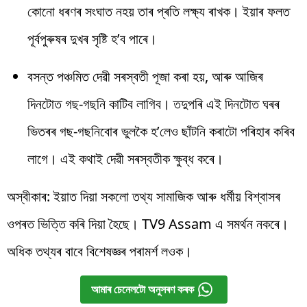
কোনো ধৰণৰ সংঘাত নহয় তাৰ প্ৰতি লক্ষ্য ৰাখক। ইয়াৰ ফলত
পূৰ্বপুৰুষৰ দুখৰ সৃষ্টি হ’ব পাৰে।
বসন্ত পঞ্চমিত দেৱী সৰস্বতী পূজা কৰা হয়, আৰু আজিৰ
দিনটোত গছ-গছনি কাটিব লাগিব। তদুপৰি এই দিনটোত ঘৰৰ
ভিতৰৰ গছ-গছনিবোৰ ভুলকৈ হ’লেও ছাঁটনি কৰাটো পৰিহাৰ কৰিব
লাগে। এই কথাই দেৱী সৰস্বতীক ক্ষুব্ধ কৰে।
অস্বীকাৰ: ইয়াত দিয়া সকলো তথ্য সামাজিক আৰু ধৰ্মীয় বিশ্বাসৰ
ওপৰত ভিত্তি কৰি দিয়া হৈছে। TV9 Assam এ সমৰ্থন নকৰে।
অধিক তথ্যৰ বাবে বিশেষজ্ঞৰ পৰামৰ্শ লওক।
আমাৰ চেনেলটো অনুসৰণ কৰক