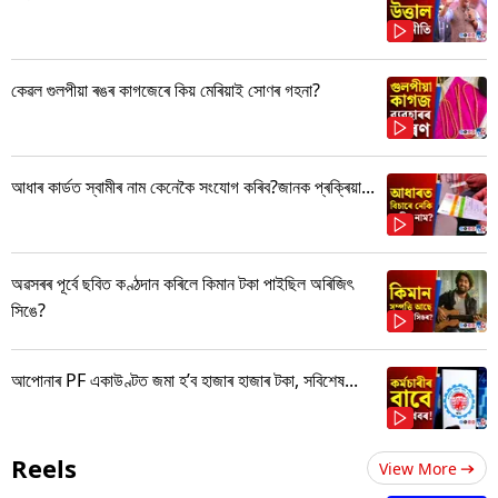
কেৱল গুলপীয়া ৰঙৰ কাগজেৰে কিয় মেৰিয়াই সোণৰ গহনা?
আধাৰ কাৰ্ডত স্বামীৰ নাম কেনেকৈ সংযোগ কৰিব?জানক প্ৰক্ৰিয়া...
অৱসৰৰ পূৰ্বে ছবিত কণ্ঠদান কৰিলে কিমান টকা পাইছিল অৰিজিৎ
সিঙে?
আপোনাৰ PF একাউণ্টত জমা হ’ব হাজাৰ হাজাৰ টকা, সবিশেষ...
Reels
View More