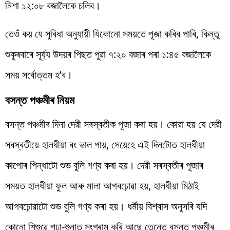
নিশা ১২:০৮ বজালৈকে চলিব।
তেওঁ কয় যে সুবিধা অনুযায়ী যিকোনো সময়তে পূজা কৰিব পাৰি, কিন্তু
শুকুৰবাৰে সূৰ্য্য উদয়ৰ পিছত পুৱা ৭:২০ বজাৰ পৰা ১:৪৫ বজালৈকে
সময় সৰ্বোত্তম হ’ব।
বসন্ত পঞ্চমীৰ নিয়ম
বসন্ত পঞ্চমীৰ দিনা দেৱী সৰস্বতীক পূজা কৰা হয়। কোৱা হয় যে দেৱী
সৰস্বতীয়ে হালধীয়া ৰং ভাল পায়, সেয়েহে এই দিনটোত হালধীয়া
কাপোৰ পিন্ধাটো শুভ বুলি গণ্য কৰা হয়। দেৱী সৰস্বতীৰ পূজাৰ
সময়ত হালধীয়া ফুল আৰু মালা আগবঢ়োৱা হয়, হালধীয়া মিঠাই
আগবঢ়োৱাটো শুভ বুলি গণ্য কৰা হয়। ধৰ্মীয় বিশ্বাস অনুসৰি যদি
কোনো শিশুৱে পঢ়া-শুনাত সংগ্ৰাম কৰি আছে তেন্তে বসন্ত পঞ্চমীৰ