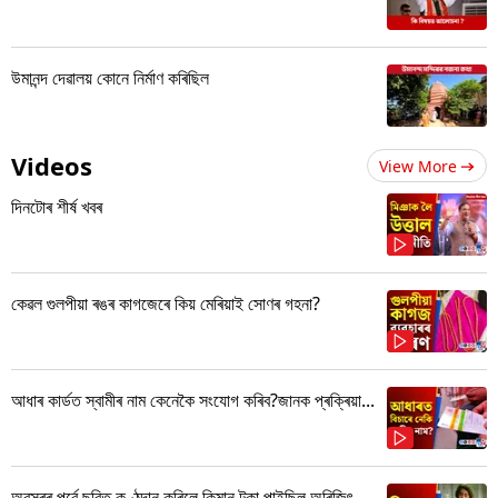
উমানন্দ দেৱালয় কোনে নিৰ্মাণ কৰিছিল
Videos
View More
দিনটোৰ শীৰ্ষ খবৰ
কেৱল গুলপীয়া ৰঙৰ কাগজেৰে কিয় মেৰিয়াই সোণৰ গহনা?
আধাৰ কাৰ্ডত স্বামীৰ নাম কেনেকৈ সংযোগ কৰিব?জানক প্ৰক্ৰিয়া...
অৱসৰৰ পূৰ্বে ছবিত কণ্ঠদান কৰিলে কিমান টকা পাইছিল অৰিজিৎ