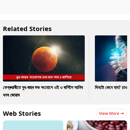
Related Stories
ফেব্ৰুৱাৰীতে বুধ-ৰাহুৰ শুভ সংযোগে এই ৩ ৰাশিলৈ আনিব
দিনটো কেনে যাব? চাও
ধনৰ জোৱাৰ
Web Stories
View More