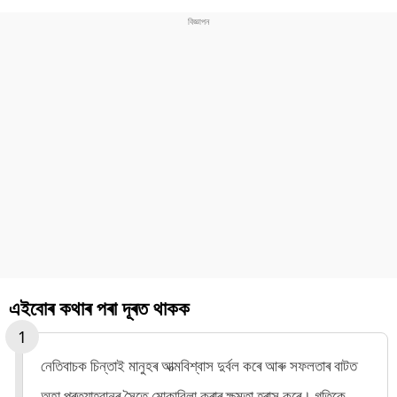
এইবোৰ কথাৰ পৰা দূৰত থাকক
নেতিবাচক চিন্তাই মানুহৰ আত্মবিশ্বাস দুৰ্বল কৰে আৰু সফলতাৰ বাটত
অহা প্ৰত্যাহ্বানৰ সৈতে মোকাবিলা কৰাৰ ক্ষমতা হ্ৰাস কৰে। গতিকে