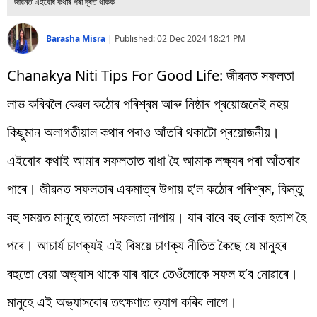
জীৱনত এইবোৰ কথাৰ পৰা দূৰত থাকক
বিশ্ব
প্ৰযুক্তি
Barasha Misra
|
Published:
02 Dec 2024 18:21 PM
Videos
Chanakya Niti Tips For Good Life: জীৱনত সফলতা
লাভ কৰিবলৈ কেৱল কঠোৰ পৰিশ্ৰম আৰু নিষ্ঠাৰ প্ৰয়োজনেই নহয়
কিছুমান অলাগতীয়াল কথাৰ পৰাও আঁতৰি থকাটো প্ৰয়োজনীয়।
এইবোৰ কথাই আমাৰ সফলতাত বাধা হৈ আমাক লক্ষ্যৰ পৰা আঁতৰাব
পাৰে। জীৱনত সফলতাৰ একমাত্ৰ উপায় হ’ল কঠোৰ পৰিশ্ৰম, কিন্তু
বহু সময়ত মানুহে তাতো সফলতা নাপায়। যাৰ বাবে বহু লোক হতাশ হৈ
পৰে। আচাৰ্য চাণক্যই এই বিষয়ে চাণক্য নীতিত কৈছে যে মানুহৰ
বহুতো বেয়া অভ্যাস থাকে যাৰ বাবে তেওঁলোকে সফল হ’ব নোৱাৰে।
মানুহে এই অভ্যাসবোৰ তৎক্ষণাত ত্যাগ কৰিব লাগে।