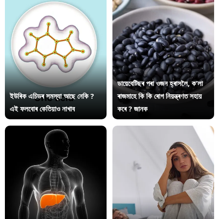
ডায়েবেটিছৰ পৰা ওজন হ্ৰাসলৈ, ক’লা
ইউৰিক এচিডৰ সমস্যা আছে নেকি ?
ৰাজমাহে কি কি ৰোগ নিয়ন্ত্ৰণত সহায়
এই ফলবোৰ কেতিয়াও নাখাব
কৰে ? জানক