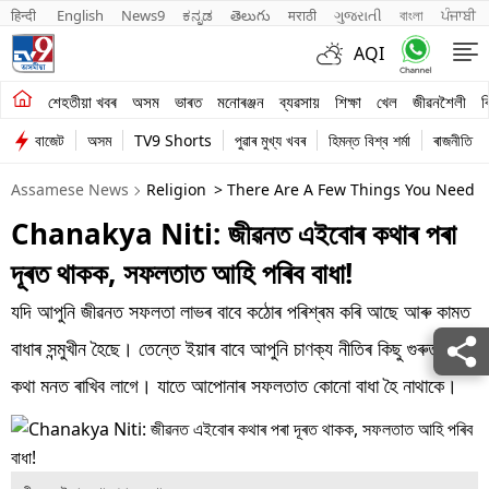
हिन्दी 
English
News9
ಕನ್ನಡ
తెలుగు
मराठी
ગુજરાતી
বাংলা
ਪੰਜਾਬੀ
AQI
শেহতীয়া খবৰ
শেহতীয়া খবৰ
অসম
ভাৰত
মনোৰঞ্জন
ব্যৱসায়
শিক্ষা
খেল
জীৱনশৈলী
ব
বাজেট
অসম
TV9 Shorts
পুৱাৰ মুখ্য খবৰ
হিমন্ত বিশ্ব শৰ্মা
ৰাজনীতি
অসম
Assamese News
Religion
> There Are A Few Things You Need To 
ভাৰত
Chanakya Niti: জীৱনত এইবোৰ কথাৰ পৰা
মনোৰঞ্জন
দূৰত থাকক, সফলতাত আহি পৰিব বাধা!
ব্যৱসায়
যদি আপুনি জীৱনত সফলতা লাভৰ বাবে কঠোৰ পৰিশ্ৰম কৰি আছে আৰু কামত
শিক্ষা
বাধাৰ সন্মুখীন হৈছে। তেন্তে ইয়াৰ বাবে আপুনি চাণক্য নীতিৰ কিছু গুৰুত্বপূৰ্ণ
কথা মনত ৰাখিব লাগে। যাতে আপোনাৰ সফলতাত কোনো বাধা হৈ নাথাকে।
খেল
জীৱনশৈলী