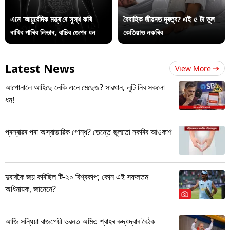
এনে ‘আয়ুৰ্বেদিক মন্ত্ৰ’ৰে সুস্থ কৰি
বৈবাহিক জীৱনত দূৰত্ব? এই ৫ টা ভুল
ৰাখিব পাৰিব লিভাৰ, বাচিব জেপৰ ধন
কেতিয়াও নকৰিব
Latest News
View More
আপোনালৈ আহিছে নেকি এনে মেছেজ? সাৱধান, লুটি নিব সকলো
ধন!
প্ৰস্ৰাৱৰ পৰা অস্বাভাৱিক গোন্ধ? তেন্তে ভুলতো নকৰিব আওকাণ
দুবাৰকৈ জয় কৰিছিল টি-২০ বিশ্বকাপ; কোন এই সফলতম
অধিনায়ক, জানেনে?
আজি সন্ধিয়া বাজপেয়ী ভৱনত অমিত শ্বাহৰ ৰুদ্ধদ্বাৰ বৈঠক