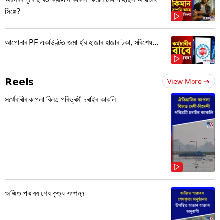
সিঙে?
আপোনাৰ PF একাউণ্টত জমা হ’ব হাজাৰ হাজাৰ টকা, সবিশেষ...
Reels
View More
সৰ্থেবাৰীৰ কাপলা বিলত পৰিভ্ৰমী চৰাইৰ কাকলি
অজিত পাৱাৰৰ শেষ কৃত্য সম্পন্ন