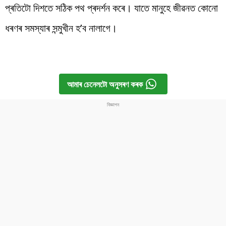
প্ৰতিটো দিশতে সঠিক পথ প্ৰদৰ্শন কৰে। যাতে মানুহে জীৱনত কোনো
ধৰণৰ সমস্যাৰ সন্মুখীন হ’ব নালাগে।
আমাৰ চেনেলটো অনুসৰণ কৰক