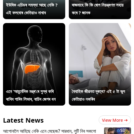
ইউৰিক এচিডৰ সমস্যা আছে নেকি ?
ৰাজমাহে কি কি ৰোগ নিয়ন্ত্ৰণত সহায়
এই ফলবোৰ কেতিয়াও নাখাব
কৰে ? জানক
এনে ‘আয়ুৰ্বেদিক মন্ত্ৰ’ৰে সুস্থ কৰি
বৈবাহিক জীৱনত দূৰত্ব? এই ৫ টা ভুল
ৰাখিব পাৰিব লিভাৰ, বাচিব জেপৰ ধন
কেতিয়াও নকৰিব
Latest News
View More
আপোনালৈ আহিছে নেকি এনে মেছেজ? সাৱধান, লুটি নিব সকলো