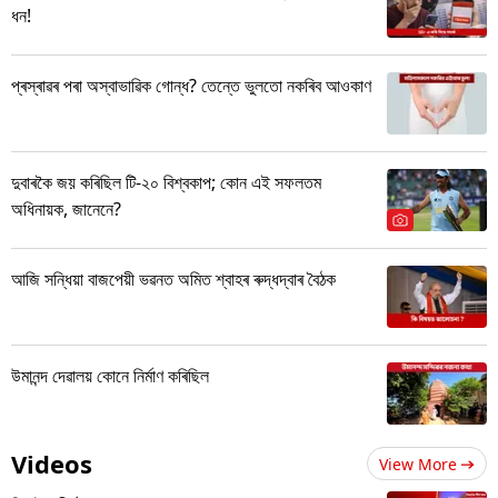
ধন!
প্ৰস্ৰাৱৰ পৰা অস্বাভাৱিক গোন্ধ? তেন্তে ভুলতো নকৰিব আওকাণ
দুবাৰকৈ জয় কৰিছিল টি-২০ বিশ্বকাপ; কোন এই সফলতম
অধিনায়ক, জানেনে?
আজি সন্ধিয়া বাজপেয়ী ভৱনত অমিত শ্বাহৰ ৰুদ্ধদ্বাৰ বৈঠক
উমানন্দ দেৱালয় কোনে নিৰ্মাণ কৰিছিল
Videos
View More