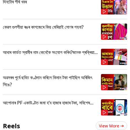
দিনটোৰ শীৰ্ষ খবৰ
কেৱল গুলপীয়া ৰঙৰ কাগজেৰে কিয় মেৰিয়াই সোণৰ গহনা?
আধাৰ কাৰ্ডত স্বামীৰ নাম কেনেকৈ সংযোগ কৰিব?জানক প্ৰক্ৰিয়া...
অৱসৰৰ পূৰ্বে ছবিত কণ্ঠদান কৰিলে কিমান টকা পাইছিল অৰিজিৎ
সিঙে?
আপোনাৰ PF একাউণ্টত জমা হ’ব হাজাৰ হাজাৰ টকা, সবিশেষ...
Reels
View More