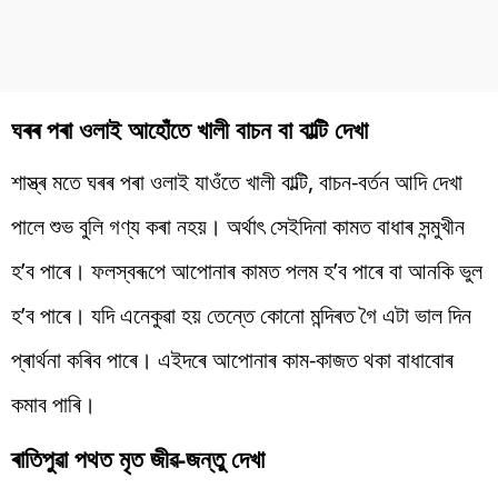
ঘৰৰ পৰা ওলাই আহোঁতে খালী বাচন বা বাল্টি দেখা
শাস্ত্ৰ মতে ঘৰৰ পৰা ওলাই যাওঁতে খালী বাল্টি, বাচন-বৰ্তন আদি দেখা
পালে শুভ বুলি গণ্য কৰা নহয়। অৰ্থাৎ সেইদিনা কামত বাধাৰ সন্মুখীন
হ’ব পাৰে। ফলস্বৰূপে আপোনাৰ কামত পলম হ’ব পাৰে বা আনকি ভুল
হ’ব পাৰে। যদি এনেকুৱা হয় তেন্তে কোনো মন্দিৰত গৈ এটা ভাল দিন
প্ৰাৰ্থনা কৰিব পাৰে। এইদৰে আপোনাৰ কাম-কাজত থকা বাধাবোৰ
কমাব পাৰি।
ৰাতিপুৱা পথত মৃত জীৱ-জন্তু দেখা