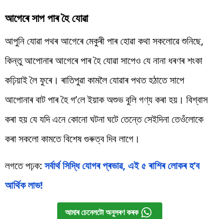
আগেৰে সাপ পাৰ হৈ যোৱা
আপুনি যোৱা পথৰ আগেৰে মেকুৰী পাৰ হোৱা কথা সকলোৱে শুনিছে,
কিন্তু আপোনাৰ আগেৰে পাৰ হৈ যোৱা সাপেও যে নানা ধৰণৰ শংকা
কঢ়িয়াই লৈ ফুৰে। ৰাতিপুৱা কামলৈ যোৱাৰ পথত হঠাতে সাপে
আপোনাৰ বাট পাৰ হৈ গ’লে ইয়াক অশুভ বুলি গণ্য কৰা হয়। বিশ্বাস
কৰা হয় যে যদি এনে কোনো ঘটনা ঘটে তেন্তে সেইদিনা তেওঁলোকে
কৰা সকলো কামতে বিশেষ গুৰুত্ব দিব লাগে।
লগতে পঢ়ক:
সৰ্বাৰ্থ সিদ্ধি যোগৰ প্ৰভাৱ, এই ৫ ৰাশিৰ লোকৰ হ’ব
আৰ্থিক লাভ!
আমাৰ চেনেলটো অনুসৰণ কৰক