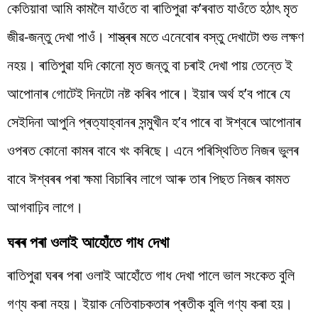
কেতিয়াবা আমি কামলৈ যাওঁতে বা ৰাতিপুৱা ক’ৰবাত যাওঁতে হঠাৎ মৃত
জীৱ-জন্তু দেখা পাওঁ। শাস্ত্ৰৰ মতে এনেবোৰ বস্তু দেখাটো শুভ লক্ষণ
নহয়। ৰাতিপুৱা যদি কোনো মৃত জন্তু বা চৰাই দেখা পায় তেন্তে ই
আপোনাৰ গোটেই দিনটো নষ্ট কৰিব পাৰে। ইয়াৰ অৰ্থ হ’ব পাৰে যে
সেইদিনা আপুনি প্ৰত্যাহ্বানৰ সন্মুখীন হ’ব পাৰে বা ঈশ্বৰে আপোনাৰ
ওপৰত কোনো কামৰ বাবে খং কৰিছে। এনে পৰিস্থিতিত নিজৰ ভুলৰ
বাবে ঈশ্বৰৰ পৰা ক্ষমা বিচাৰিব লাগে আৰু তাৰ পিছত নিজৰ কামত
আগবাঢ়িব লাগে।
ঘৰৰ পৰা ওলাই আহোঁতে গাধ দেখা
ৰাতিপুৱা ঘৰৰ পৰা ওলাই আহোঁতে গাধ দেখা পালে ভাল সংকেত বুলি
গণ্য কৰা নহয়। ইয়াক নেতিবাচকতাৰ প্ৰতীক বুলি গণ্য কৰা হয়।