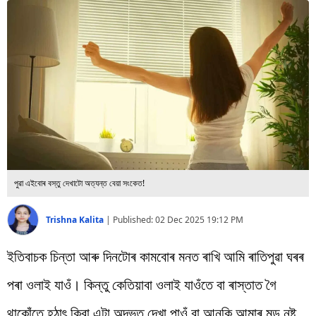
বিশ্ব
প্ৰযুক্তি
Videos
পুৱা এইবোৰ বস্তু দেখাটো অত্যন্ত বেয়া সংকেত!
Trishna Kalita
|
Published:
02 Dec 2025 19:12 PM
ইতিবাচক চিন্তা আৰু দিনটোৰ কামবোৰ মনত ৰাখি আমি ৰাতিপুৱা ঘৰৰ
পৰা ওলাই যাওঁ। কিন্তু কেতিয়াবা ওলাই যাওঁতে বা ৰাস্তাত গৈ
থাকোঁতে হঠাৎ কিবা এটা অদ্ভুত দেখা পাওঁ বা আনকি আমাৰ মুড নষ্ট