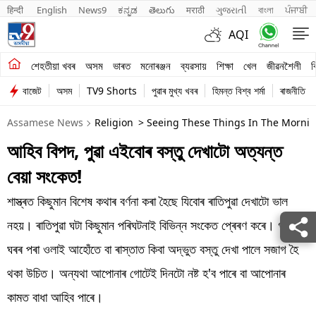
हिन्दी 
English
News9
ಕನ್ನಡ
తెలుగు
मराठी
ગુજરાતી
বাংলা
ਪੰਜਾਬੀ
AQI
শেহতীয়া খবৰ
শেহতীয়া খবৰ
অসম
ভাৰত
মনোৰঞ্জন
ব্যৱসায়
শিক্ষা
খেল
জীৱনশৈলী
ব
বাজেট
অসম
TV9 Shorts
পুৱাৰ মুখ্য খবৰ
হিমন্ত বিশ্ব শৰ্মা
ৰাজনীতি
অসম
Assamese News
Religion
> Seeing These Things In The Morni
ভাৰত
আহিব বিপদ, পুৱা এইবোৰ বস্তু দেখাটো অত্যন্ত
মনোৰঞ্জন
বেয়া সংকেত!
ব্যৱসায়
শাস্ত্ৰত কিছুমান বিশেষ কথাৰ বৰ্ণনা কৰা হৈছে যিবোৰ ৰাতিপুৱা দেখাটো ভাল
শিক্ষা
নহয়। ৰাতিপুৱা ঘটা কিছুমান পৰিঘটনাই বিভিন্ন সংকেত প্ৰেৰণ কৰে। গতিকে
ঘৰৰ পৰা ওলাই আহোঁতে বা ৰাস্তাত কিবা অদ্ভুত বস্তু দেখা পালে সজাগ হৈ
খেল
থকা উচিত। অন্যথা আপোনাৰ গোটেই দিনটো নষ্ট হ'ব পাৰে বা আপোনাৰ
জীৱনশৈলী
কামত বাধা আহিব পাৰে।