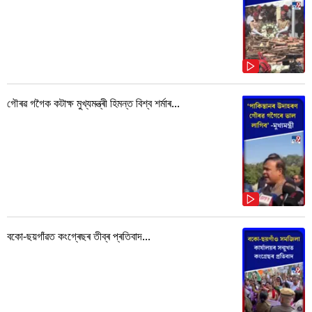
গৌৰৱ গগৈক কটাক্ষ মুখ্যমন্ত্ৰী হিমন্ত বিশ্ব শৰ্মাৰ...
বকো-ছয়গাঁৱত কংগ্ৰেছৰ তীব্ৰ প্ৰতিবাদ...