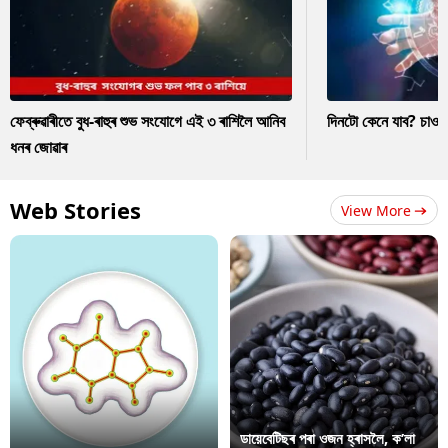
ফেব্ৰুৱাৰীতে বুধ-ৰাহুৰ শুভ সংযোগে এই ৩ ৰাশিলৈ আনিব
দিনটো কেনে যাব? চাও
ধনৰ জোৱাৰ
Web Stories
View More
ডায়েবেটিছৰ পৰা ওজন হ্ৰাসলৈ, ক’লা