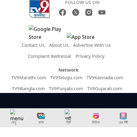
FOLLOW US ON
Contact Us
About Us
Advertise With Us
Complaint Redressal
Privacy Policy
Network
TV9Marathi.com
TV9Telugu.com
TV9Kannada.com
TV9Bangla.com
TV9Punjabi.com
TV9Gujarati.com
TV9Hindi.com
MalayalamTV9.com
TV9TamilNews.com
News9live.com
Tv9English.com
TV9 Uttar Pradesh
Money9live.com
মেনু
ফটো
শ্বৰ্ট
ভিডিঅ
ৱেব ষ্টৰী
Copyright © 2026 Assam TV9. All Rights Reserved.