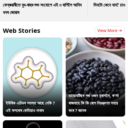
ফেব্ৰুৱাৰীতে বুধ-ৰাহুৰ শুভ সংযোগে এই ৩ ৰাশিলৈ আনিব
দিনটো কেনে যাব? চাও
ধনৰ জোৱাৰ
Web Stories
View More
ডায়েবেটিছৰ পৰা ওজন হ্ৰাসলৈ, ক’লা
ইউৰিক এচিডৰ সমস্যা আছে নেকি ?
ৰাজমাহে কি কি ৰোগ নিয়ন্ত্ৰণত সহায়
এই ফলবোৰ কেতিয়াও নাখাব
কৰে ? জানক