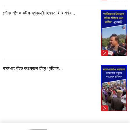
গৌৰৱ গগৈক কটাক্ষ মুখ্যমন্ত্ৰী হিমন্ত বিশ্ব শৰ্মাৰ...
বকো-ছয়গাঁৱত কংগ্ৰেছৰ তীব্ৰ প্ৰতিবাদ...