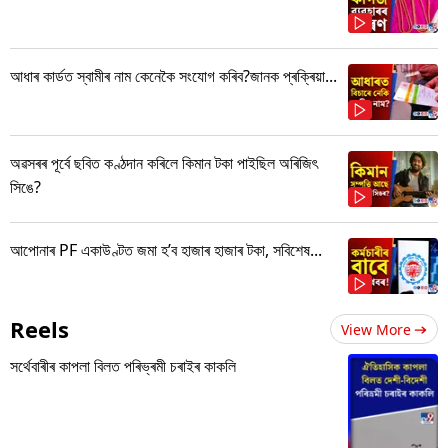
আধাৰ কাৰ্ডত স্বামীৰ নাম কেনেকৈ সংযোগ কৰিব?জানক প্ৰক্ৰিয়া...
অৱসৰৰ পূৰ্বে ছবিত কণ্ঠদান কৰিলে কিমান টকা পাইছিল অৰিজিৎ
সিঙে?
আপোনাৰ PF একাউণ্টত জমা হ’ব হাজাৰ হাজাৰ টকা, সবিশেষ...
Reels
View More
সৰ্থেবাৰীৰ কাপলা বিলত পৰিভ্ৰমী চৰাইৰ কাকলি