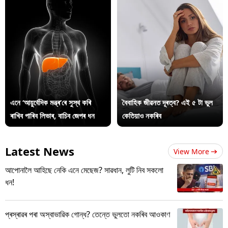
এনে ‘আয়ুৰ্বেদিক মন্ত্ৰ’ৰে সুস্থ কৰি
বৈবাহিক জীৱনত দূৰত্ব? এই ৫ টা ভুল
ৰাখিব পাৰিব লিভাৰ, বাচিব জেপৰ ধন
কেতিয়াও নকৰিব
Latest News
View More
আপোনালৈ আহিছে নেকি এনে মেছেজ? সাৱধান, লুটি নিব সকলো
ধন!
প্ৰস্ৰাৱৰ পৰা অস্বাভাৱিক গোন্ধ? তেন্তে ভুলতো নকৰিব আওকাণ