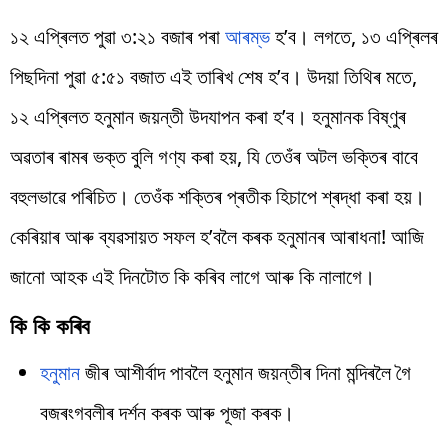
১২ এপ্ৰিলত পুৱা ৩:২১ বজাৰ পৰা
আৰম্ভ
হ’ব। লগতে, ১৩ এপ্ৰিলৰ
পিছদিনা পুৱা ৫:৫১ বজাত এই তাৰিখ শেষ হ’ব। উদয়া তিথিৰ মতে,
১২ এপ্ৰিলত হনুমান জয়ন্তী উদযাপন কৰা হ’ব। হনুমানক বিষ্ণুৰ
অৱতাৰ ৰামৰ ভক্ত বুলি গণ্য কৰা হয়, যি তেওঁৰ অটল ভক্তিৰ বাবে
বহুলভাৱে পৰিচিত। তেওঁক শক্তিৰ প্ৰতীক হিচাপে শ্ৰদ্ধা কৰা হয়।
কেৰিয়াৰ আৰু ব্যৱসায়ত সফল হ’বলৈ কৰক হনুমানৰ আৰাধনা! আজি
জানো আহক এই দিনটোত কি কৰিব লাগে আৰু কি নালাগে।
কি কি কৰিব
হনুমান
জীৰ আশীৰ্বাদ পাবলৈ হনুমান জয়ন্তীৰ দিনা মন্দিৰলৈ গৈ
বজৰংগবলীৰ দৰ্শন কৰক আৰু পূজা কৰক।