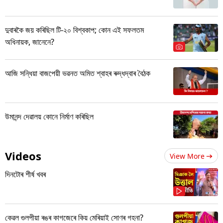
দুবাৰকৈ জয় কৰিছিল টি-২০ বিশ্বকাপ; কোন এই সফলতম
অধিনায়ক, জানেনে?
আজি সন্ধিয়া বাজপেয়ী ভৱনত অমিত শ্বাহৰ ৰুদ্ধদ্বাৰ বৈঠক
উমানন্দ দেৱালয় কোনে নিৰ্মাণ কৰিছিল
Videos
View More
দিনটোৰ শীৰ্ষ খবৰ
কেৱল গুলপীয়া ৰঙৰ কাগজেৰে কিয় মেৰিয়াই সোণৰ গহনা?