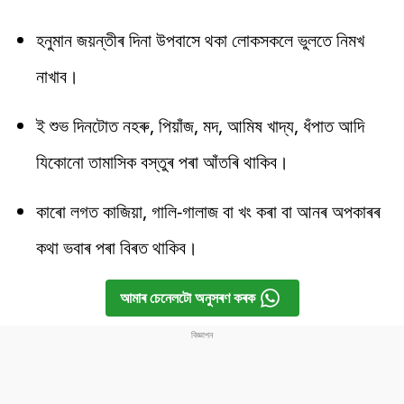
হনুমান জয়ন্তীৰ দিনা উপবাসে থকা লোকসকলে ভুলতে নিমখ
নাখাব।
ই শুভ দিনটোত নহৰু, পিয়াঁজ, মদ, আমিষ খাদ্য, ধঁপাত আদি
যিকোনো তামাসিক বস্তুৰ পৰা আঁতৰি থাকিব।
কাৰো লগত কাজিয়া, গালি-গালাজ বা খং কৰা বা আনৰ অপকাৰৰ
কথা ভবাৰ পৰা বিৰত থাকিব।
আমাৰ চেনেলটো অনুসৰণ কৰক