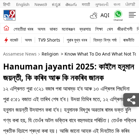
हिन्दी 
English
News9
ಕನ್ನಡ
తెలుగు
मराठी
ગુજરાતી
বাংলা
ਪੰਜਾਬੀ
AQI
শেহতীয়া খবৰ
শেহতীয়া খবৰ
অসম
ভাৰত
মনোৰঞ্জন
ব্যৱসায়
শিক্ষা
খেল
জীৱনশৈলী
ব
বাজেট
অসম
TV9 Shorts
পুৱাৰ মুখ্য খবৰ
হিমন্ত বিশ্ব শৰ্মা
ৰাজনীতি
অসম
Assamese News
Religion
> Know What To Do And What Not To 
ভাৰত
Hanuman jayanti 2025: কাইলৈ হনুমান
মনোৰঞ্জন
জয়ন্তী, কি কৰিব আৰু কি নকৰিব জানক
ব্যৱসায়
১২ এপ্ৰিলত পুৱা ৩:২১ বজাৰ পৰা আৰম্ভ হ’ব আৰু ১৩ এপ্ৰিলৰ পিছদিনা
শিক্ষা
পুৱা ৫:৫১ বজাত এই তাৰিখ শেষ হ’ব। উদয়া তিথিৰ মতে, ১২ এপ্ৰিলত
হনুমান জয়ন্তী উদযাপন কৰা হ’ব। হনুমানক বিষ্ণুৰ অৱতাৰ ৰামৰ ভক্ত বুলি
খেল
গণ্য কৰা হয়, যি তেওঁৰ অটল ভক্তিৰ বাবে বহুলভাৱে পৰিচিত। তেওঁক শক্তিৰ
জীৱনশৈলী
প্ৰতীক হিচাপে শ্ৰদ্ধা কৰা হয়। আজি জানো আহক এই দিনটোত কি কৰিব