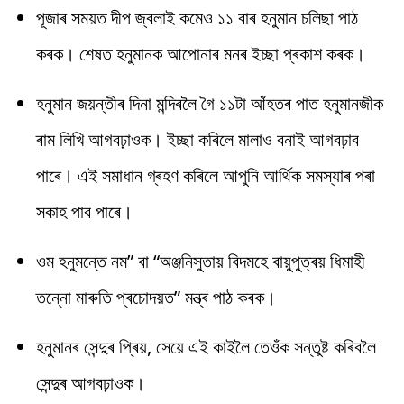
পূজাৰ সময়ত দীপ জ্বলাই কমেও ১১ বাৰ হনুমান চলিছা পাঠ
কৰক। শেষত হনুমানক আপোনাৰ মনৰ ইচ্ছা প্ৰকাশ কৰক।
হনুমান জয়ন্তীৰ দিনা মন্দিৰলৈ গৈ ১১টা আঁহতৰ পাত হনুমানজীক
ৰাম লিখি আগবঢ়াওক। ইচ্ছা কৰিলে মালাও বনাই আগবঢ়াব
পাৰে। এই সমাধান গ্ৰহণ কৰিলে আপুনি আৰ্থিক সমস্যাৰ পৰা
সকাহ পাব পাৰে।
ওম হনুমন্তে নম” বা “অঞ্জনিসুতায় বিদমহে বায়ুপুত্ৰয় ধিমাহী
তন্নো মাৰুতি প্ৰচোদয়ত” মন্ত্ৰ পাঠ কৰক।
হনুমানৰ সেন্দুৰ প্ৰিয়, সেয়ে এই কাইলৈ তেওঁক সন্তুষ্ট কৰিবলৈ
সেন্দুৰ আগবঢ়াওক।