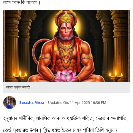
বিশ্ব
লাগে আৰু কি নালাগে।
প্ৰযুক্তি
Videos
কাইলৈ হনুমান জয়ন্তী
Barasha Misra
|
Updated On:
11 Apr 2025 16:36 PM
হনুমানৰ শাৰীৰিক, মানসিক আৰু আধ্যাত্মিক শক্তি, দেৱতাৰ সেনাপতি,
তেওঁ স্বভাৱত উগ্ৰ। হিন্দু ধৰ্মত চৈত্ৰ মাহৰ পূৰ্ণিমা তিথি হনুমান