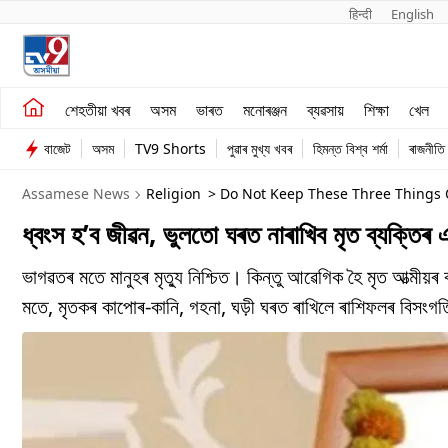
हिन्दी 
English
শেহতীয়া খবৰ
মনোৰঞ্জন
শেহতীয়া খবৰ
অসম
ভাৰত
মনোৰঞ্জন
ব্যৱসায়
শিক্ষা
খেল
অসম
ব্যৱসায়
বাজেট
অসম
TV9 Shorts
পুৱাৰ মুখ্য খবৰ
হিমন্ত বিশ্ব শৰ্মা
ৰাজনীতি
ভাৰত
Assamese News
Religion
> Do Not Keep These Three Things O
Know In Assamese
ধ্বংস হ’ব জীৱন, ভুলতো ঘৰত নাৰাখিব মৃত ব্যক্তিৰ এ
ভাগৱতৰ মতে মানুহৰ মৃত্যু নিশ্চিত। কিন্তু আৱেগিক হৈ মৃত আত্মীয
মতে, মৃতকৰ কাপোৰ-কানি, গহনা, ঘড়ী ঘৰত ৰাখিলে ৰাশিফলৰ বিসংগতি