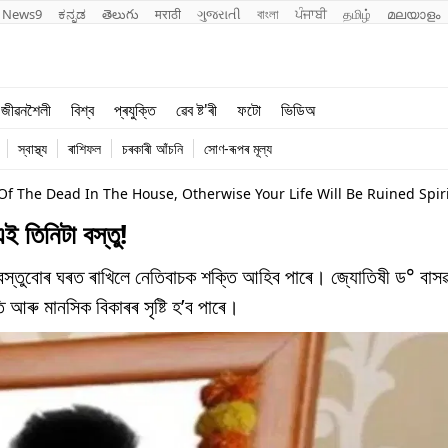
News9
ಕನ್ನಡ
తెలుగు
मराठी
ગુજરાતી
বাংলা
ਪੰਜਾਬੀ
தமிழ்
മലയാളം
শিক্ষা
বিশ্ব
জীৱনশৈলী
বিশ্ব
প্ৰযুক্তি
ৱেব ষ্ট'ৰী
ফটো
ভিডিঅ
খেল
প্ৰযুক্তি
স্বাস্থ্য
ৰাশিফল
চৰকাৰী আঁচনি
সোণ-ৰূপৰ মূল্য
জীৱনশৈলী
f The Dead In The House, Otherwise Your Life Will Be Ruined Spir
ই তিনিটা বস্তু!
়ৰ বস্তুবোৰ ঘৰত ৰাখিলে নেতিবাচক শক্তি আহিব পাৰে। জ্যোতিষী ড° বাস
 আৰু মানসিক বিকাৰৰ সৃষ্টি হ’ব পাৰে।