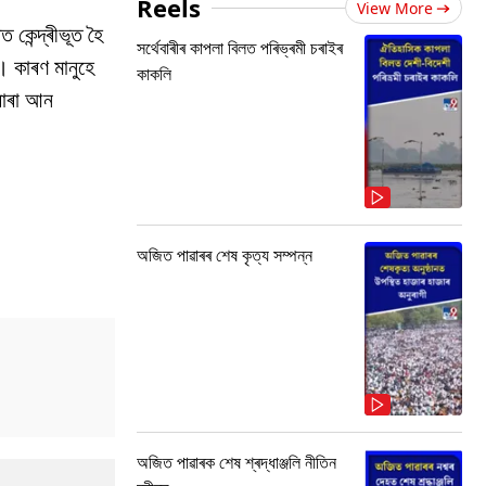
Reels
View More
 কেন্দ্ৰীভূত হৈ
সৰ্থেবাৰীৰ কাপলা বিলত পৰিভ্ৰমী চৰাইৰ
। কাৰণ মানুহে
কাকলি
্বাৰা আন
অজিত পাৱাৰৰ শেষ কৃত্য সম্পন্ন
অজিত পাৱাৰক শেষ শ্ৰদ্ধাঞ্জলি নীতিন