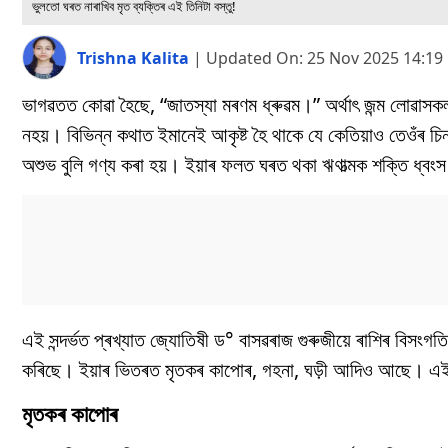
ভুলতো ঘৰত নাৰাখিব মৃত ব্যক্তিৰ এই তিনিটা বস্তু!
Trishna Kalita
|
Updated On:
25 Nov 2025 14:19
ভাগৱতত কোৱা হৈছে, “জাতস্যা মৰণম ধ্ৰুৱম।” অৰ্থাৎ জন্ম লোৱাসকল
নহয়। বিভিন্ন কথাত ইমানেই আকৃষ্ট হৈ থাকে যে কেতিয়াও তেওঁৰ চিন্
অশুভ বুলি গণ্য কৰা হয়। ইয়াৰ ফলত ঘৰত থকা ঋণাত্মক শক্তি ধ্বংস
এই সন্দৰ্ভত প্ৰখ্যাত জ্যোতিষী ড° বাসৱৰাজ গুৰুজীয়ে ৰাশিৰ বিসংগতি,
কৰিছে। ইয়াৰ ভিতৰত মৃতকৰ কাপোৰ, গহনা, ঘড়ী আদিও আছে। এই ব
মৃতকৰ কাপোৰ