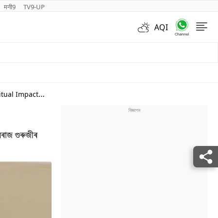
मनी9
TV9-UP
AQI
Videos
itual Impact
ৱৰাজ গুৰুজীৰ