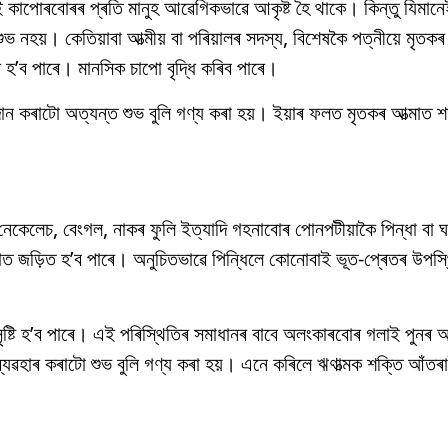
ই কাপোৰবোৰৰ প্ৰতি মানুহ আৱেগিকভাৱে আকৃষ্ট হৈ থাকে। কিন্তু যিমানেই
ভ নহয়। কেতিয়াবা আত্মীয় বা পৰিয়ালৰ সদস্য, বিশেষকৈ পত্নীয়ে মৃতকৰ 
হ’ব পাৰে। মানসিক চাপো বৃদ্ধি কৰিব পাৰে।
 দান কৰাটো অত্যন্ত শুভ বুলি গণ্য কৰা হয়। ইয়াৰ ফলত মৃতকৰ আত্মাত
ি, নেকেলেচ, বেংগল, নাকৰ ফুলি ইত্যাদি গহনাবোৰ পোনপটীয়াকৈ পিন্ধা বা
গত জড়িত হ’ব পাৰে। অনুচিতভাৱে পিন্ধিলে কোনোবাই ভূত-প্ৰেতৰ উপস্
ষ্টি হ’ব পাৰে। এই পৰিস্থিতিৰ সমাধানৰ বাবে অলংকাৰবোৰ গলাই পুনৰ আ
ব্যৱহাৰ কৰাটো শুভ বুলি গণ্য কৰা হয়। এনে কৰিলে ঋণাত্মক শক্তি আঁতৰা