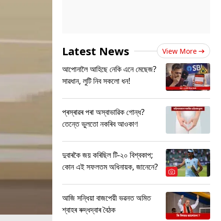
Latest News
View More
আপোনালৈ আহিছে নেকি এনে মেছেজ?
সাৱধান, লুটি নিব সকলো ধন!
প্ৰস্ৰাৱৰ পৰা অস্বাভাৱিক গোন্ধ?
তেন্তে ভুলতো নকৰিব আওকাণ
দুবাৰকৈ জয় কৰিছিল টি-২০ বিশ্বকাপ;
কোন এই সফলতম অধিনায়ক, জানেনে?
আজি সন্ধিয়া বাজপেয়ী ভৱনত অমিত
শ্বাহৰ ৰুদ্ধদ্বাৰ বৈঠক