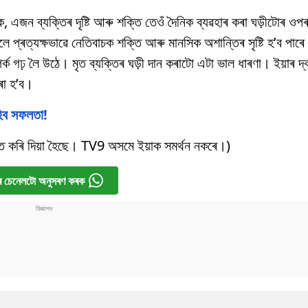
ক, এজন ব্যক্তিৰ দৃষ্টি আৰু শক্তি তেওঁ দৈনিক ব্যৱহাৰ কৰা ঘড়ীটোৰ ওপৰত
প্ৰত্যক্ষভাৱে নেতিবাচক শক্তি আৰু মানসিক অশান্তিৰ সৃষ্টি হ’ব পাৰে
ৰ্ক গঢ় লৈ উঠে। মৃত ব্যক্তিৰ ঘড়ী দান কৰাটো এটা ভাল ধাৰণা। ইয়াৰ দ
ৰা হ’ব।
িব সফলতা!
্তি কৰি দিয়া হৈছে। TV9 অসমে ইয়াক সমৰ্থন নকৰে।)
 চেনেলটো অনুসৰণ কৰক