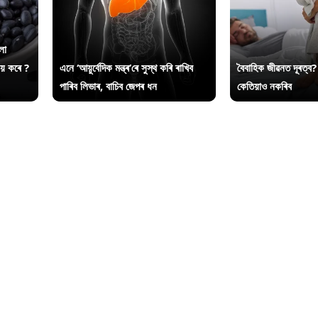
লা
ায় কৰে ?
এনে ‘আয়ুৰ্বেদিক মন্ত্ৰ’ৰে সুস্থ কৰি ৰাখিব
বৈবাহিক জীৱনত দূৰত্ব?
পাৰিব লিভাৰ, বাচিব জেপৰ ধন
কেতিয়াও নকৰিব