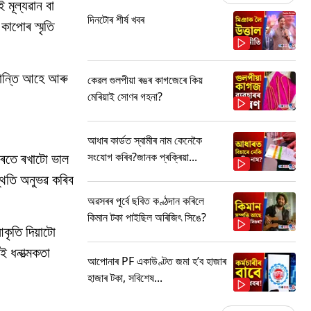
 মূল্যৱান বা
দিনটোৰ শীৰ্ষ খবৰ
কাপোৰ স্মৃতি
 শান্তি আহে আৰু
কেৱল গুলপীয়া ৰঙৰ কাগজেৰে কিয়
মেৰিয়াই সোণৰ গহনা?
আধাৰ কাৰ্ডত স্বামীৰ নাম কেনেকৈ
সংযোগ কৰিব?জানক প্ৰক্ৰিয়া...
 ঘৰতে ৰখাটো ভাল
থিতি অনুভৱ কৰিব
অৱসৰৰ পূৰ্বে ছবিত কণ্ঠদান কৰিলে
কিমান টকা পাইছিল অৰিজিৎ সিঙে?
কৃতি দিয়াটো
ই ধনাত্মকতা
আপোনাৰ PF একাউণ্টত জমা হ’ব হাজাৰ
হাজাৰ টকা, সবিশেষ...