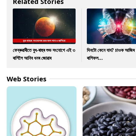
Related Stories
ফেব্ৰুৱাৰীতে বুধ-ৰাহুৰ শুভ সংযোগে এই ৩
দিনটো কেনে যাব? চাওক আজিৰ
ৰাশিলৈ আনিব ধনৰ জোৱাৰ
ৰাশিফল...
Web Stories