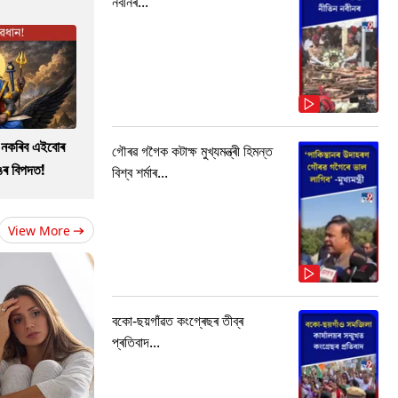
নবীনৰ...
ো নকৰিব এইবোৰ
গৌৰৱ গগৈক কটাক্ষ মুখ্যমন্ত্ৰী হিমন্ত
াঙৰ বিপদত!
বিশ্ব শৰ্মাৰ...
View More
বকো-ছয়গাঁৱত কংগ্ৰেছৰ তীব্ৰ
প্ৰতিবাদ...