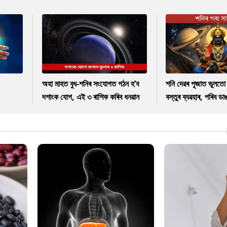
অহা মাহত বুধ-শনিৰ সংযোগত গঠন হ’ব
শনি দেৱৰ পূজাত ভুলত
দশাংক যোগ, এই ৩ ৰাশিক কৰিব ধনৱান
বস্তুৰ ব্যৱহাৰ, পৰিব ড