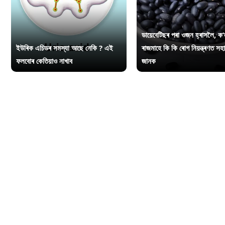
ডায়েবেটিছৰ পৰা ওজন হ্ৰাসলৈ, ক’
ইউৰিক এচিডৰ সমস্যা আছে নেকি ? এই
ৰাজমাহে কি কি ৰোগ নিয়ন্ত্ৰণত সহ
ফলবোৰ কেতিয়াও নাখাব
জানক