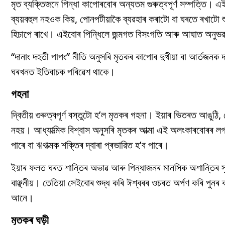
মৃত ব্যক্তিজনে পিন্ধা কাপোৰবোৰ অন্যতম গুৰুত্বপূৰ্ণ সম্পত্তি। এ
ব্যয়বহুল নহওক কিয়, পোনপটীয়াকৈ ব্যৱহাৰ কৰাটো বা ঘৰতে ৰখাটো শু
হিচাপে ৰাখে। এইবোৰ পিন্ধিলে জন্মগত বিসংগতি আৰু আঘাত অনুভৱ 
“দানাং দহতী পাপং” নীতি অনুসৰি মৃতকৰ কাপোৰ দুখীয়া বা আৰ্তজনক
ঘৰখনত ইতিবাচক পৰিৱেশ থাকে।
গহনা
দ্বিতীয় গুৰুত্বপূৰ্ণ বস্তুটো হ’ল মৃতকৰ গহনা। ইয়াৰ ভিতৰত আঙুঠ
নহয়। আধ্যাত্মিক বিশ্বাস অনুসৰি মৃতকৰ আত্মা এই অলংকাৰবোৰৰ ল
পাৰে বা ঋণাত্মক শক্তিৰ দ্বাৰা প্ৰভাৱিত হ’ব পাৰে।
ইয়াৰ ফলত ঘৰত শান্তিৰ অভাৱ আৰু পিন্ধাজনৰ মানসিক অশান্তিৰ সৃ
বাঞ্ছনীয়। তেতিয়া সেইবোৰ শুদ্ধ কৰি ঈশ্বৰৰ ওচৰত অৰ্পণ কৰি পুনৰ 
আনে।
মৃতকৰ ঘড়ী