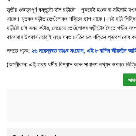
তৃতীয় গুৰুত্বপূৰ্ণ বস্তুটো হ’ল ঘড়ীটো। পুৰুষেই হওক বা মহিলাই হও
থাকে। মৃতকৰ ঘড়ীত তেওঁলোকৰ শক্তিৰ ছাপ থাকে। এই ঘড়ী পিন্ধিলে 
ঘড়ীটো চাই সময় কটায়, সেয়েহে তেওঁলোকৰ ঘড়ীটোৰ সৈতে গভীৰ সম্প
কাৰোবাৰ উপকাৰ হোৱাই নহয় ঘৰত নেতিবাচক শক্তিৰ প্ৰৱেশ ৰোধ ক
লগতে পঢ়ক:
২৬ নৱেম্বৰত ডাঙৰ সংযোগ, এই ৮ ৰাশিৰ জীৱনলৈ আহ
(অস্বীকাৰ: এই তথ্য ধৰ্মীয় বিশ্বাস আৰু সাধাৰণ তথ্যৰ ওপৰত ভিত
আমাৰ