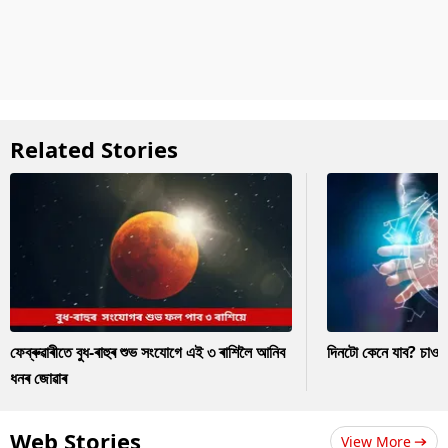
Related Stories
ফেব্ৰুৱাৰীতে বুধ-ৰাহুৰ শুভ সংযোগে এই ৩ ৰাশিলৈ আনিব
দিনটো কেনে যাব? চাও
ধনৰ জোৱাৰ
Web Stories
View More