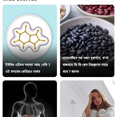
ডায়েবেটিছৰ পৰা ওজন হ্ৰাসলৈ, ক’লা
ইউৰিক এচিডৰ সমস্যা আছে নেকি ?
ৰাজমাহে কি কি ৰোগ নিয়ন্ত্ৰণত সহায়
এই ফলবোৰ কেতিয়াও নাখাব
কৰে ? জানক