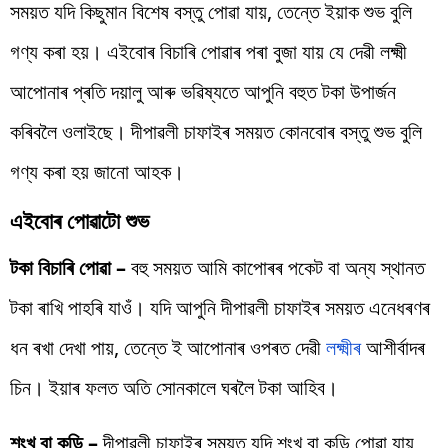
সময়ত যদি কিছুমান বিশেষ বস্তু পোৱা যায়, তেন্তে ইয়াক শুভ বুলি
গণ্য কৰা হয়। এইবোৰ বিচাৰি পোৱাৰ পৰা বুজা যায় যে দেৱী লক্ষ্মী
আপোনাৰ প্ৰতি দয়ালু আৰু ভৱিষ্যতে আপুনি বহুত টকা উপাৰ্জন
কৰিবলৈ ওলাইছে। দীপাৱলী চাফাইৰ সময়ত কোনবোৰ বস্তু শুভ বুলি
গণ্য কৰা হয় জানো আহক।
এইবোৰ পোৱাটো শুভ
টকা বিচাৰি পোৱা –
বহু সময়ত আমি কাপোৰৰ পকেট বা অন্য স্থানত
টকা ৰাখি পাহৰি যাওঁ। যদি আপুনি দীপাৱলী চাফাইৰ সময়ত এনেধৰণৰ
ধন ৰখা দেখা পায়, তেন্তে ই আপোনাৰ ওপৰত দেৱী
লক্ষ্মীৰ
আশীৰ্বাদৰ
চিন। ইয়াৰ ফলত অতি সোনকালে ঘৰলৈ টকা আহিব।
শংখ বা কড়ি –
দীপাৱলী চাফাইৰ সময়ত যদি শংখ বা কড়ি পোৱা যায়,