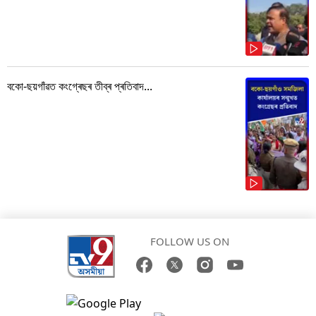
বকো-ছয়গাঁৱত কংগ্ৰেছৰ তীব্ৰ প্ৰতিবাদ...
FOLLOW US ON