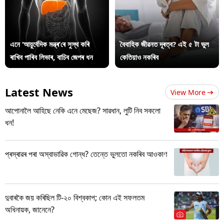
এনে ‘আয়ুৰ্বেদিক মন্ত্ৰ’ৰে সুস্থ কৰি
বৈবাহিক জীৱনত দূৰত্ব? এই ৫ টা ভুল
ৰাখিব পাৰিব লিভাৰ, বাচিব জেপৰ ধন
কেতিয়াও নকৰিব
Latest News
View More
আপোনালৈ আহিছে নেকি এনে মেছেজ? সাৱধান, লুটি নিব সকলো
ধন!
প্ৰস্ৰাৱৰ পৰা অস্বাভাৱিক গোন্ধ? তেন্তে ভুলতো নকৰিব আওকাণ
দুবাৰকৈ জয় কৰিছিল টি-২০ বিশ্বকাপ; কোন এই সফলতম
অধিনায়ক, জানেনে?