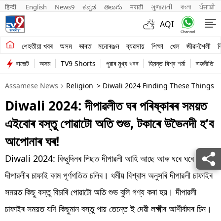
हिन्दी 
English
News9
ಕನ್ನಡ
తెలుగు
मराठी
ગુજરાતી
বাংলা
ਪੰਜਾਬੀ
AQI
শেহতীয়া খবৰ
শেহতীয়া খবৰ
অসম
ভাৰত
মনোৰঞ্জন
ব্যৱসায়
শিক্ষা
খেল
জীৱনশৈলী
ব
বাজেট
অসম
TV9 Shorts
পুৱাৰ মুখ্য খবৰ
হিমন্ত বিশ্ব শৰ্মা
ৰাজনীতি
অসম
Assamese News
Religion
> Diwali 2024 Finding These Things 
ভাৰত
Diwali 2024: দীপাৱলীত ঘৰ পৰিষ্কাৰৰ সময়ত
মনোৰঞ্জন
এইবোৰ বস্তু পোৱাটো অতি শুভ, টকাৰে উভৈনদী হ’ব
ব্যৱসায়
আপোনাৰ ঘৰ!
শিক্ষা
Diwali 2024: কিছুদিনৰ পিছত দীপাৱলী আহি আছে আৰু ঘৰে ঘৰে
দীপাৱলীৰ চাফাই কাম পূৰ্ণগতিত চলিব। ধৰ্মীয় বিশ্বাস অনুসৰি দীপাৱলী চাফাইৰ
খেল
সময়ত কিছু বস্তু বিচাৰি পোৱাটো অতি শুভ বুলি গণ্য কৰা হয়। দীপাৱলী
জীৱনশৈলী
চাফাইৰ সময়ত যদি কিছুমান বস্তু পায় তেন্তে ই দেৱী লক্ষ্মীৰ আশীৰ্বাদৰ চিন।