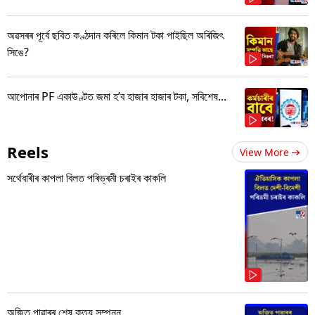
অৱসৰৰ পূৰ্বে ছবিত কণ্ঠদান কৰিলে কিমান টকা পাইছিল অৰিজিৎ
সিঙে?
আপোনাৰ PF একাউণ্টত জমা হ’ব হাজাৰ হাজাৰ টকা, সবিশেষ...
Reels
View More
সৰ্থেবাৰীৰ কাপলা বিলত পৰিভ্ৰমী চৰাইৰ কাকলি
অজিত পাৱাৰৰ শেষ কৃত্য সম্পন্ন