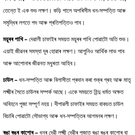
তেন্তে ই এক শুভ লক্ষণ। কড়ি পালে অপৰিসীম ধন-সম্পত্তি আৰু
সমৃদ্ধিৰ লগতে পদ আৰু প্ৰতিপত্তিও পাব।
ময়ূৰৰ পাখি –
দেৱালী চাফাইৰ সময়ত ময়ূৰৰ পাখি পোৱাটো অতি শুভ।
এয়াই জীৱনৰ সমস্যা দূৰ হোৱাৰ লক্ষণ। আপুনিও আৰ্থিক লাভ পাব
আৰু আপোনাৰ জীৱনত মধুৰতা আহিব।
চাউল –
ধন-সম্পত্তি আৰু বিলাসীতা প্ৰদান কৰা শুক্ৰ গ্ৰহ আৰু মাতৃ
লক্ষ্মীৰ সৈতে চাউলৰ সম্পৰ্ক আছে। একে সময়তে হিন্দু ধৰ্মত অক্ষত
অবিহনে পূজা সম্পূৰ্ণ নহয়। দীপাৱলী চাফাইৰ সময়ত বাকচত চাউল
বিচাৰি পোৱাটো সৌভাগ্য আৰু ধন-সম্পত্তিৰ আগমনৰ লক্ষণ।
ৰঙা ৰঙৰ কাপোৰ –
ধনৰ দেৱী লক্ষ্মী দেৱীৰ পূজাত ৰঙা ৰঙৰ কাপোৰ বা