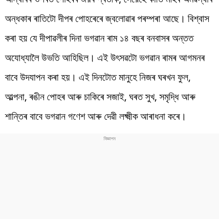
অন্ধকাৰ ৰাতিটো দীপৰ পোহৰেৰে জ্বলোৱাৰ পৰম্পৰা আছে। বিশ্বাস
কৰা হয় যে দীপাৱলীৰ দিনা ভগৱান ৰাম ১৪ বছৰ বনবাসৰ অন্তত
অযোধ্যালৈ উভতি আহিছিল। এই উৎসৱটো ভগৱান ৰামৰ আগমনৰ
বাবে উদযাপন কৰা হয়। এই দিনটোত মানুহে নিজৰ ঘৰখন ফুল,
আল্পনা, ৰঙীন পোহৰ আৰু চাকিৰে সজাই, ঘৰত সুখ, সমৃদ্ধি আৰু
শান্তিৰ বাবে ভগৱান গণেশ আৰু দেৱী লক্ষ্মীক আৰাধনা কৰে।