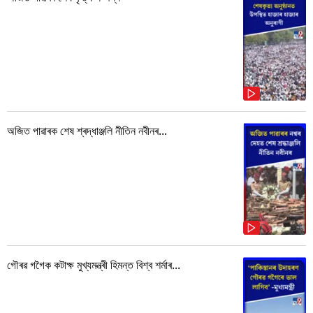
অজিত পাৱাৰক শেষ শ্ৰদ্ধাঞ্জলি নীতিন নবীনৰ...
গৌৰৱ গগৈক কটাক্ষ মুখ্যমন্ত্ৰী হিমন্ত বিশ্ব শৰ্মাৰ...