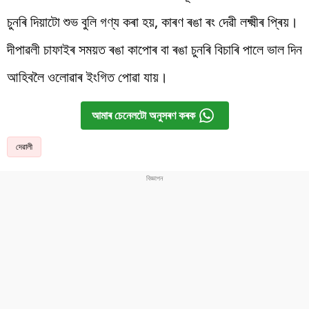
চুনৰি দিয়াটো শুভ বুলি গণ্য কৰা হয়, কাৰণ ৰঙা ৰং দেৱী লক্ষ্মীৰ প্ৰিয়।
দীপাৱলী চাফাইৰ সময়ত ৰঙা কাপোৰ বা ৰঙা চুনৰি বিচাৰি পালে ভাল দিন
আহিবলৈ ওলোৱাৰ ইংগিত পোৱা যায়।
আমাৰ চেনেলটো অনুসৰণ কৰক
দেৱালী