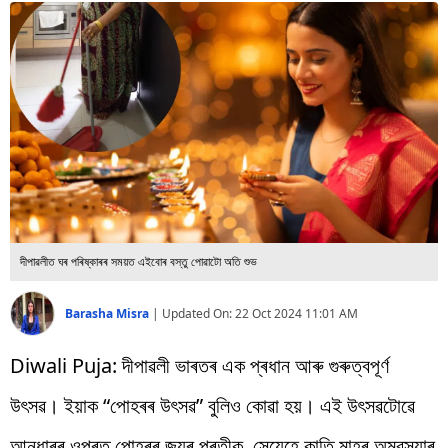
বিশ্ব
প্ৰযুক্তি
Videos
দীপাৱলীত ঘৰ পৰিষ্কাৰৰ সময়ত এইবোৰ বস্তু পোৱাটো অতি শুভ
Barasha Misra
|
Updated On:
22 Oct 2024 11:01 AM
Diwali Puja: দীপাৱলী ভাৰতৰ এক প্ৰধান আৰু গুৰুত্বপূৰ্ণ
উৎসৱ। ইয়াক “পোহৰৰ উৎসৱ” বুলিও কোৱা হয়। এই উৎসৱটোৱে
আন্ধাৰৰ ওপৰত পোহৰৰ জয়ৰ প্ৰতীক, সেয়েহে কাতি মাহৰ অমৱস্যাৰ