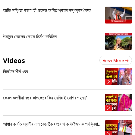
আজি সন্ধিয়া বাজপেয়ী ভৱনত অমিত শ্বাহৰ ৰুদ্ধদ্বাৰ বৈঠক
উমানন্দ দেৱালয় কোনে নিৰ্মাণ কৰিছিল
Videos
View More
দিনটোৰ শীৰ্ষ খবৰ
কেৱল গুলপীয়া ৰঙৰ কাগজেৰে কিয় মেৰিয়াই সোণৰ গহনা?
আধাৰ কাৰ্ডত স্বামীৰ নাম কেনেকৈ সংযোগ কৰিব?জানক প্ৰক্ৰিয়া...