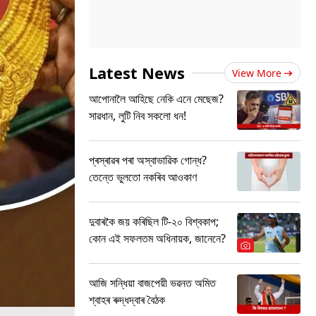
Latest News
View More
আপোনালৈ আহিছে নেকি এনে মেছেজ?
সাৱধান, লুটি নিব সকলো ধন!
প্ৰস্ৰাৱৰ পৰা অস্বাভাৱিক গোন্ধ?
তেন্তে ভুলতো নকৰিব আওকাণ
দুবাৰকৈ জয় কৰিছিল টি-২০ বিশ্বকাপ;
কোন এই সফলতম অধিনায়ক, জানেনে?
আজি সন্ধিয়া বাজপেয়ী ভৱনত অমিত
শ্বাহৰ ৰুদ্ধদ্বাৰ বৈঠক