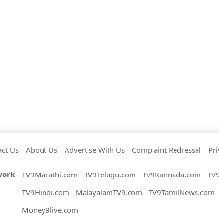
act Us
About Us
Advertise With Us
Complaint Redressal
Pri
work
TV9Marathi.com
TV9Telugu.com
TV9Kannada.com
TV
TV9Hindi.com
MalayalamTV9.com
TV9TamilNews.com
Money9live.com