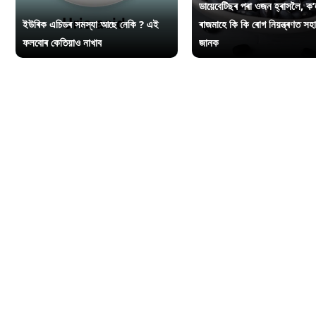
ডায়েবেটিছৰ পৰা ওজন হ্ৰাসলৈ, ক’
ইউৰিক এচিডৰ সমস্যা আছে নেকি ? এই
ৰাজমাহে কি কি ৰোগ নিয়ন্ত্ৰণত সহ
ফলবোৰ কেতিয়াও নাখাব
জানক