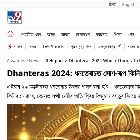
हिन्दी 
English
শেহতীয়া খবৰ
মনোৰঞ্জন
শেহতীয়া খবৰ
অসম
ভাৰত
মনোৰঞ্জন
ব্যৱসায়
শিক্ষা
খেল
অসম
ব্যৱসায়
বাজেট
অসম
TV9 Shorts
পুৱাৰ মুখ্য খবৰ
হিমন্ত বিশ্ব শৰ্মা
ৰাজনীতি
ভাৰত
Assamese News
Religion
> Dhanteras 2024 Which Things To 
Dhanteras 2024: ধনতেৰাচত সোণ-ৰূপ কিনিব নোৱাৰ
এইবাৰ ২৯ অক্টোবৰত ধনতেৰাচ উৎসৱ পালন কৰা হ’ব। ধনতেৰাচৰ দিনা
কিনিব নোৱাৰে, তেন্তে লক্ষ্মী দেৱীৰ অতি প্ৰিয় কিছুমান বস্তুৰ বিষ