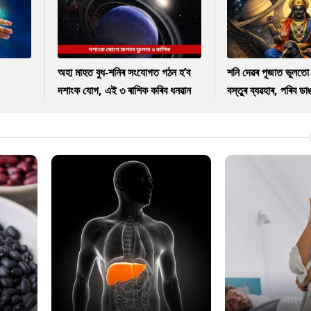
অহা মাহত বুধ-শনিৰ সংযোগত গঠন হ’ব
শনি দেৱৰ পূজাত ভুলত
দশাংক যোগ, এই ৩ ৰাশিক কৰিব ধনৱান
বস্তুৰ ব্যৱহাৰ, পৰিব ড