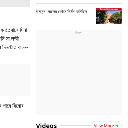
উমানন্দ দেৱালয় কোনে নিৰ্মাণ কৰিছিল
ধনতেৰাচৰ দিনা
মা লক্ষ্মী
ৰ দিনটোত বাচন-
িব পাৰে যিবোৰ
Videos
View More