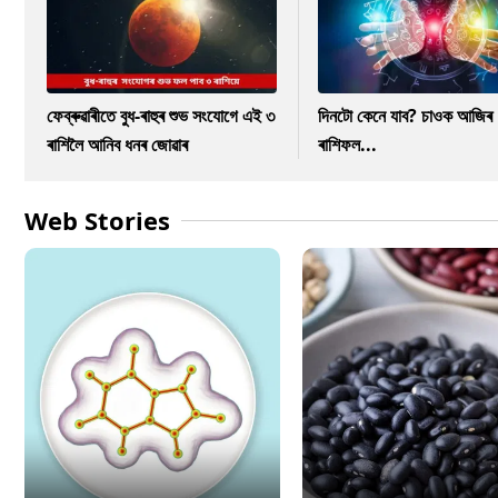
ফেব্ৰুৱাৰীতে বুধ-ৰাহুৰ শুভ সংযোগে এই ৩
দিনটো কেনে যাব? চাওক আজিৰ
ৰাশিলৈ আনিব ধনৰ জোৱাৰ
ৰাশিফল...
Web Stories