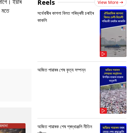
Reels
লাগে। ইয়াৰ
View More
ৰ মতে
সৰ্থেবাৰীৰ কাপলা বিলত পৰিভ্ৰমী চৰাইৰ
কাকলি
অজিত পাৱাৰৰ শেষ কৃত্য সম্পন্ন
অজিত পাৱাৰক শেষ শ্ৰদ্ধাঞ্জলি নীতিন