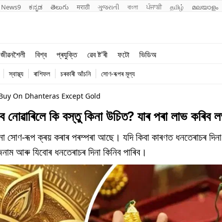
News9
ಕನ್ನಡ
తెలుగు
मराठी
ગુજરાતી
বাংলা
ਪੰਜਾਬੀ
தமிழ்
മലയാളം
শিক্ষা
বিশ্ব
জীৱনশৈলী
বিশ্ব
প্ৰযুক্তি
ৱেব ষ্ট'ৰী
ফটো
ভিডিঅ
খেল
প্ৰযুক্তি
স্বাস্থ্য
ৰাশিফল
চৰকাৰী আঁচনি
সোণ-ৰূপৰ মূল্য
জীৱনশৈলী
Buy On Dhanteras Except Gold
িলে কি বস্তু কিনা উচিত? যাৰ পৰা লাভ কৰিব লক্ষ্ম
 সোণ-ৰূপ ক্ৰয় কৰাৰ পৰম্পৰা আছে। যদি কিবা কাৰণত ধনতেৰাচৰ দিনা
য়ে জনাম আৰু যিবোৰ ধনতেৰাচৰ দিনা কিনিব পাৰিব।