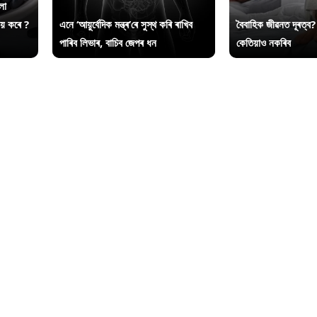
লা
ায় কৰে ?
এনে ‘আয়ুৰ্বেদিক মন্ত্ৰ’ৰে সুস্থ কৰি ৰাখিব
বৈবাহিক জীৱনত দূৰত্ব?
পাৰিব লিভাৰ, বাচিব জেপৰ ধন
কেতিয়াও নকৰিব