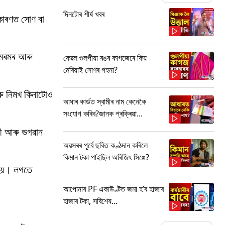
দিনটোৰ শীৰ্ষ খবৰ
 কাৰণত সোণ বা
ি মৰমৰ আৰু
কেৱল গুলপীয়া ৰঙৰ কাগজেৰে কিয়
মেৰিয়াই সোণৰ গহনা?
আৰু নিমখ কিনাটোও
আধাৰ কাৰ্ডত স্বামীৰ নাম কেনেকৈ
সংযোগ কৰিব?জানক প্ৰক্ৰিয়া...
্মী আৰু ভগৱান
অৱসৰৰ পূৰ্বে ছবিত কণ্ঠদান কৰিলে
কিমান টকা পাইছিল অৰিজিৎ সিঙে?
 হয়। লগতে
আপোনাৰ PF একাউণ্টত জমা হ’ব হাজাৰ
হাজাৰ টকা, সবিশেষ...