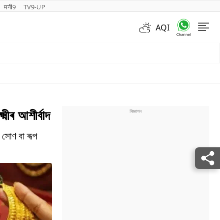
मनी9
TV9-UP
AQI
Videos
ীৰ আশীৰ্বাদ
 সোণ বা ৰূপ