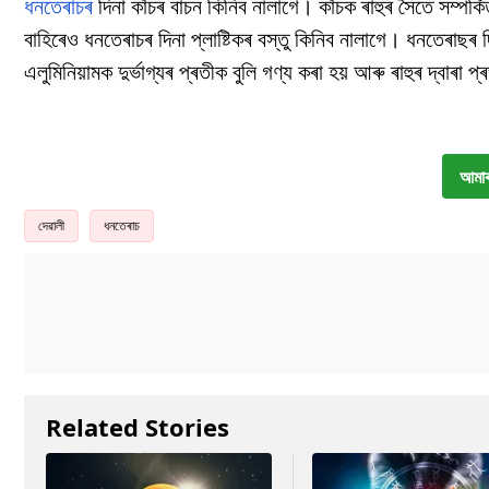
ধনতেৰাচৰ
দিনা কাঁচৰ বাচন কিনিব নালাগে। কাঁচক ৰাহুৰ সৈতে সম্পৰ্ক
বাহিৰেও ধনতেৰাচৰ দিনা প্লাষ্টিকৰ বস্তু কিনিব নালাগে। ধনতেৰাছৰ দ
এলুমিনিয়ামক দুৰ্ভাগ্যৰ প্ৰতীক বুলি গণ্য কৰা হয় আৰু ৰাহুৰ দ্বাৰা প
আমাৰ
দেৱালী
ধনতেৰাচ
Related Stories