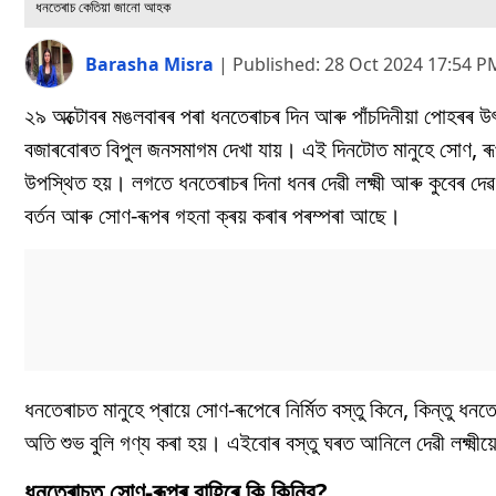
ধনতেৰাচ কেতিয়া জানো আহক
Barasha Misra
|
Published:
28 Oct 2024 17:54 P
২৯ অক্টোবৰ মঙলবাৰৰ পৰা ধনতেৰাচৰ দিন আৰু পাঁচদিনীয়া পোহৰৰ 
বজাৰবোৰত বিপুল জনসমাগম দেখা যায়। এই দিনটোত মানুহে সোণ, ৰূপ, 
উপস্থিত হয়। লগতে ধনতেৰাচৰ দিনা ধনৰ দেৱী লক্ষ্মী আৰু কুবেৰ 
বৰ্তন আৰু সোণ-ৰূপৰ গহনা ক্ৰয় কৰাৰ পৰম্পৰা আছে।
ধনতেৰাচত মানুহে প্ৰায়ে সোণ-ৰূপেৰে নিৰ্মিত বস্তু কিনে, কিন্তু ধ
অতি শুভ বুলি গণ্য কৰা হয়। এইবোৰ বস্তু ঘৰত আনিলে দেৱী লক্ষ্মী
ধনতেৰাচত সোণ-ৰূপৰ বাহিৰে কি কিনিব?