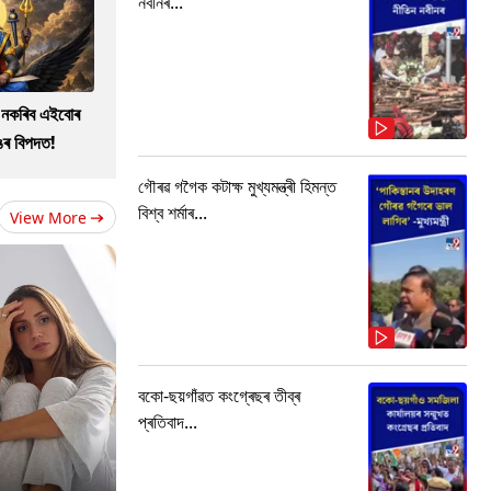
নবীনৰ...
ো নকৰিব এইবোৰ
াঙৰ বিপদত!
গৌৰৱ গগৈক কটাক্ষ মুখ্যমন্ত্ৰী হিমন্ত
বিশ্ব শৰ্মাৰ...
View More
বকো-ছয়গাঁৱত কংগ্ৰেছৰ তীব্ৰ
প্ৰতিবাদ...