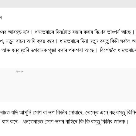
M
উৎসৱ আৰম্ভ হ’ব। ধনতেৰাচৰ দিনটোত বজাৰ কৰাৰ বিশেষ তাৎপৰ্য আছে। 
নতুন বাচন আদি ক্ৰয় কৰে। ধনতেৰাচৰ দিনা নতুন বস্তু কিনি ঘৰলৈ আনি 
দেৱ আৰু ধন্বন্তৰি ভগৱানক পূজা কৰাৰ পৰম্পৰা আছে। বিশেষকৈ ধনতেৰাচ
নতেৰাচত যদি আপুনি সোণ বা ৰূপ কিনিব নোৱাৰে, তেন্তে এনে বহু বস্তু কিন
য়ে বাস কৰে। ধনতেৰাচত সোণ-ৰূপৰ বাহিৰে কি কি বস্তু কিনিব জানক।