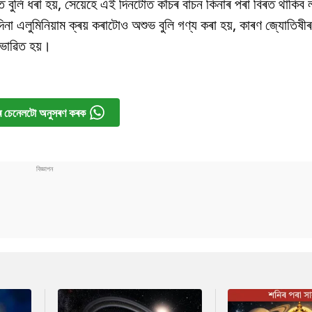
িত বুলি ধৰা হয়, সেয়েহে এই দিনটোত কাঁচৰ বাচন কিনাৰ পৰা বিৰত থাকিব 
িনা এলুমিনিয়াম ক্ৰয় কৰাটোও অশুভ বুলি গণ্য কৰা হয়, কাৰণ জ্যোতিষী
্ৰভাৱিত হয়।
 চেনেলটো অনুসৰণ কৰক