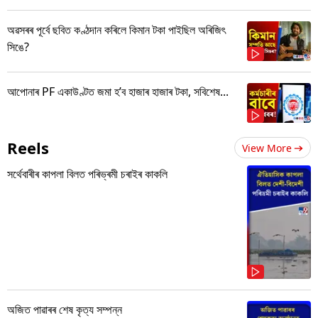
অৱসৰৰ পূৰ্বে ছবিত কণ্ঠদান কৰিলে কিমান টকা পাইছিল অৰিজিৎ
সিঙে?
আপোনাৰ PF একাউণ্টত জমা হ’ব হাজাৰ হাজাৰ টকা, সবিশেষ...
Reels
View More
সৰ্থেবাৰীৰ কাপলা বিলত পৰিভ্ৰমী চৰাইৰ কাকলি
অজিত পাৱাৰৰ শেষ কৃত্য সম্পন্ন