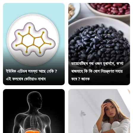
ডায়েবেটিছৰ পৰা ওজন হ্ৰাসলৈ, ক’লা
ইউৰিক এচিডৰ সমস্যা আছে নেকি ?
ৰাজমাহে কি কি ৰোগ নিয়ন্ত্ৰণত সহায়
এই ফলবোৰ কেতিয়াও নাখাব
কৰে ? জানক