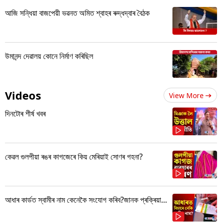
আজি সন্ধিয়া বাজপেয়ী ভৱনত অমিত শ্বাহৰ ৰুদ্ধদ্বাৰ বৈঠক
উমানন্দ দেৱালয় কোনে নিৰ্মাণ কৰিছিল
Videos
View More
দিনটোৰ শীৰ্ষ খবৰ
কেৱল গুলপীয়া ৰঙৰ কাগজেৰে কিয় মেৰিয়াই সোণৰ গহনা?
আধাৰ কাৰ্ডত স্বামীৰ নাম কেনেকৈ সংযোগ কৰিব?জানক প্ৰক্ৰিয়া...