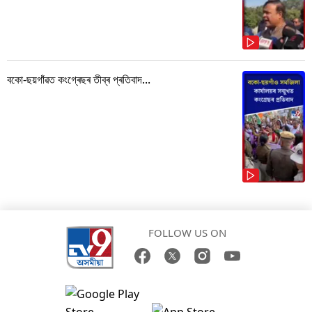
বকো-ছয়গাঁৱত কংগ্ৰেছৰ তীব্ৰ প্ৰতিবাদ...
FOLLOW US ON