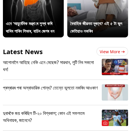
এনে ‘আয়ুৰ্বেদিক মন্ত্ৰ’ৰে সুস্থ কৰি
বৈবাহিক জীৱনত দূৰত্ব? এই ৫ টা ভুল
ৰাখিব পাৰিব লিভাৰ, বাচিব জেপৰ ধন
কেতিয়াও নকৰিব
Latest News
View More
আপোনালৈ আহিছে নেকি এনে মেছেজ? সাৱধান, লুটি নিব সকলো
ধন!
প্ৰস্ৰাৱৰ পৰা অস্বাভাৱিক গোন্ধ? তেন্তে ভুলতো নকৰিব আওকাণ
দুবাৰকৈ জয় কৰিছিল টি-২০ বিশ্বকাপ; কোন এই সফলতম
অধিনায়ক, জানেনে?