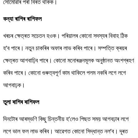
সোমোৱাৰ পৰা বিৰত থাকক।
কন্যা ৰাশিৰ ৰাশিফল
খৰচৰ ক্ষেত্ৰত সচেতন হওক। পৰিয়ালৰ কোনো সদস্যৰ বিবাহ ঠিক
হ’ব পাৰে। নতুন চাকৰিৰ অফাৰ লাভ কৰিব পাৰে। সম্পত্তি ক্ৰয়ৰ
ক্ষেত্ৰত আগবাঢ়িব পাৰে। কোনো মনোৰঞ্জনমূলক অনুষ্ঠানত অংশগ্ৰহণ
কৰিব পাৰে। কোনো গুৰুত্বপূৰ্ণ কাম থাকিলে পলম নকৰি লগে লগে
আগবাঢ়ক।
তুলা ৰাশিৰ ৰাশিফল
দিনটোৰ আৰম্ভণি কিছু চিন্তনীয় হ’লেও পিছত সময় আগবঢ়াৰ লগে
লগে ভাল ফল লাভ কৰিব। আৱেগত কোনো সিদ্ধান্ত নল’ব। দূৰত