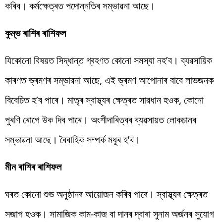
কৰিব। কৰ্মক্ষেত্ৰত পদোন্নতিৰ সম্ভাৱনা আছে।
কুম্ভ ৰাশিৰ ৰাশিফল
যিকোনো বিষয়ত সিদ্ধান্ত গ্ৰহণত কোনো সমস্যা নহ’ব। ব্যৱসায়িক
কাৰণত ভ্ৰমণৰ সম্ভাৱনা আছে, এই ভ্ৰমণ আপোনাৰ বাবে লাভজনক
বিবেচিত হ’ব পাৰে। মাতৃৰ স্বাস্থ্যৰ ক্ষেত্ৰত সাৱধান হওক, কোনো
পুৰণি ৰোগে উক দিব পাৰে। অংশীদাৰিত্বৰ ব্যৱসায়ত লোকচানৰ
সম্ভাৱনা আছে। বৈবাহিক সম্পৰ্ক মধুৰ হ’ব।
মীন ৰাশিৰ ৰাশিফল
ঘৰত কোনো শুভ অনুষ্ঠানৰ আয়োজন কৰিব পাৰে। স্বাস্থ্যৰ ক্ষেত্ৰত
সজাগ হওক। সামাজিক কাম-কাজ বা দানৰ দ্বাৰা সুনাম অৰ্জনৰ সুযোগ