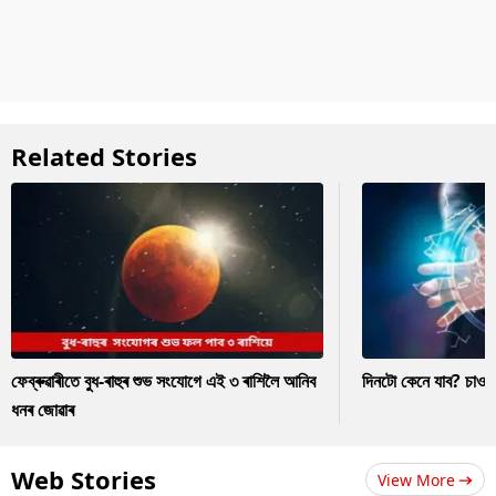
Related Stories
ফেব্ৰুৱাৰীতে বুধ-ৰাহুৰ শুভ সংযোগে এই ৩ ৰাশিলৈ আনিব
দিনটো কেনে যাব? চাও
ধনৰ জোৱাৰ
Web Stories
View More