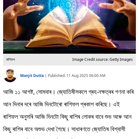
বিশ্ব
প্ৰযুক্তি
Videos
ৰাশিফল
Image Credit source: Getty Images
Monjit Dutta
|
Published:
11 Aug 2025 06:00 AM
আজি ১১ আগষ্ট, সোমবাৰ। জ্যোতিষীসকলে গ্ৰহ-নক্ষত্ৰৰ গণনা কৰি
আন দিনাৰ দৰে আজি দিনটোৰো ৰাশিফল প্ৰকাশ কৰিছে। এই
ৰাশিফল অনুসৰি আজি দিনটো কিছু ৰাশিৰ লোকৰ বাবে শুভ আৰু আন
কিছু ৰাশিৰ বাবে অশুভ দেখা গৈছে। সাধাৰণতে জ্যোতিষ বিশ্বাসী