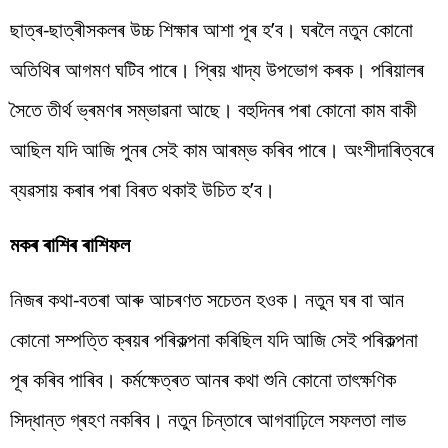
ছাত্ৰ-ছাত্ৰীসকলৰ উচ্চ শিক্ষাৰ আশা পূৰ হ’ব। ঘৰলৈ নতুন কোনো
অতিথিৰ আগমণ ঘটিব পাৰে। প্ৰিয় খাদ্য উপভোগ কৰক। পৰিয়ালৰ
সৈতে তীৰ্থ ভ্ৰমণৰ সম্ভাৱনা আছে। বহুদিনৰ পৰা কোনো কাম বাকী
আছিল যদি আজি পুনৰ সেই কাম আৰম্ভ কৰিব পাৰে। অংশীদাৰিত্বৰে
ব্যৱসায় কৰাৰ পৰা বিৰত থকাই উচিত হ’ব।
মকৰ ৰাশিৰ ৰাশিফল
নিজৰ কথা-বতৰা আৰু আচৰণত সচেতন হওক। নতুন ঘৰ বা আন
কোনো সম্পত্তি ক্ৰয়ৰ পৰিকল্পনা কৰিছিল যদি আজি সেই পৰিকল্পনা
পূৰ কৰিব পাৰিব। কৰ্মক্ষেত্ৰত আনৰ কথা শুনি কোনো তাৎক্ষণিক
সিদ্ধান্ত গ্ৰহণ নকৰিব। নতুন চিন্তাৰে আগবাঢ়িলে সফলতা লাভ