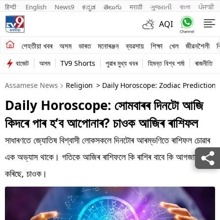
हिन्दी 
English
News9
ಕನ್ನಡ
తెలుగు
मराठी
ગુજરાતી
বাংলা
ਪੰਜਾਬੀ
AQI
শেহতীয়া খবৰ
শেহতীয়া খবৰ
অসম
ভাৰত
মনোৰঞ্জন
ব্যৱসায়
শিক্ষা
খেল
জীৱনশৈলী
ব
বাজেট
অসম
TV9 Shorts
পুৱাৰ মুখ্য খবৰ
হিমন্ত বিশ্ব শৰ্মা
ৰাজনীতি
অসম
Assamese News
Religion
> Daily Horoscope: Zodiac Prediction
ভাৰত
Daily Horoscope: সোমবাৰৰ দিনটো আজি
মনোৰঞ্জন
কিদৰে পাৰ হ’ব আপোনাৰ? চাওক আজিৰ ৰাশিফল
ব্যৱসায়
সাধাৰণতে জ্যোতিষ বিশ্বাসী লোকসকলে দিনটোৰ আৰম্ভণিতে ৰাশিফল চোৱাৰ
শিক্ষা
এক অভ্যাস থাকে। গতিকে আজিৰ ৰাশিফলে কি ৰাশিৰ বাবে কি আগজাননী
কৰিছে, চাওক।
খেল
জীৱনশৈলী