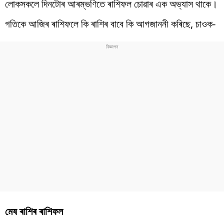
লোকসকলে দিনটোৰ আৰম্ভণিতে ৰাশিফল চোৱাৰ এক অভ্যাস থাকে।
গতিকে আজিৰ ৰাশিফলে কি ৰাশিৰ বাবে কি আগজাননী কৰিছে, চাওক-
মেষ ৰাশিৰ ৰাশিফল