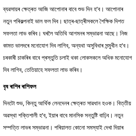
ব্যৱসায়ৰ ক্ষেত্ৰত আজি আপোনাৰ বাবে শুভ দিন হ’ব। আপোনাৰ
নতুন পৰিকল্পনাই ভাল ফল দিব। ছাত্ৰ-ছাত্ৰীসকলে শৈক্ষিক দিশত
সফলতা লাভ কৰিব। ঘৰলৈ অতিথি আগমনৰ সম্ভাৱনা আছে। নিজ
কামত ভালদৰে মনোযোগ দিব লাগিব, অন্যথা অসুবিধাৰ সন্মুখীন হ’ব।
চৰকাৰী চাকৰিৰ বাবে প্ৰস্তুতি চলাই থকা লোকসকলে অধিক মনোযোগ
দিব লাগিব, তেতিয়াহে সফলতা লাভ কৰিব।
বৃষ ৰাশিৰ ৰাশিফল
দিনটো শুভ, কিন্তু আৰ্থিক লেনদেনৰ ক্ষেত্ৰত সাৱধান হওক। বিত্তীয়
অৱস্থা শক্তিশালী হ’ব, ইয়াৰ বাবে মানসিক সন্তুষ্টি বাঢ়িব। নতুন
সম্পত্তি লাভৰ সম্ভাৱনা। পৰিয়ালত কোনো সমস্যাই দেখা দিয়াৰ