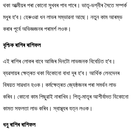
থকা আত্মীয়ৰ পৰা কোনো সুখবৰ পাব পাৰে। ভাতৃ-ভগ্নীৰ সৈতে সম্পৰ্ক
মধুৰ হ’ব। হেৰুওৱা ধন লাভৰ সম্ভাৱনা আছে। নতুন কাম আৰম্ভ
কৰাৰ পূৰ্বে অভিজ্ঞজনৰ পৰামৰ্শ লওক।
বৃশ্চিক ৰাশিৰ ৰাশিফল
এই ৰাশিৰ লোকৰ বাবে আজিৰ দিনটো লাভজনক বিবেচিত হ’ব।
ব্যৱসায়ৰ ক্ষেত্ৰত থকা যিকোনো বাধা দূৰ হ’ব। আৰ্থিক লেনদেনৰ
বিষয়ত সাৱধান হওক। কৰ্মক্ষেত্ৰত জ্যেষ্ঠজনৰ পৰা সমৰ্থন লাভ
কৰিব। কোনো কাম পিছুৱাই নাৰাখিব। পিতৃ-মাতৃৰ আশীৰ্বাদত যিকোনো
কামত সফলতা লাভ কৰিব। স্বাস্থ্যৰ যত্ন লওক।
ধনু ৰাশিৰ ৰাশিফল