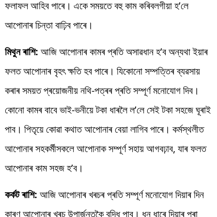
ফলাফল আহিব পাৰে। একে সময়তে বহু কাম কৰিবলগীয়া হ’লে
আপোনাৰ চিন্তা বাঢ়িব পাৰে।
মিথুন ৰাশি:
আজি আপোনাৰ কামৰ প্ৰতি অসাৱধান হ’ব অন্যথা ইয়াৰ
ফলত আপোনাৰ বৃহৎ ক্ষতি হব পাৰে। যিকোনো সম্পত্তিৰ ব্যৱসায়
কৰাৰ সময়ত প্ৰয়োজনীয় নথি-পত্ৰৰ প্ৰতি সম্পূৰ্ণ মনোযোগ দিব।
কোনো কামৰ বাবে ভাই-ভনীয়ে টকা ধাৰলৈ ল’লে সেই টকা সহজে ঘূৰাই
পাব। পিতৃয়ে কোৱা কথাত আপোনাৰ বেয়া লাগিব পাৰে। কৰ্মস্থলীত
আপোনাৰ সহকৰ্মীসকলে আপোনাক সম্পূৰ্ণ সহায় আগবঢ়াব, যাৰ ফলত
আপোনাৰ কাম সহজ হ’ব।
কৰ্কট ৰাশি:
আজি আপোনাৰ খৰচৰ প্ৰতি সম্পূৰ্ণ মনোযোগ দিয়াৰ দিন
কাৰণ আপোনাৰ খৰচ উপাৰ্জনতকৈ বৃদ্ধি পাব। ধন ধাৰে দিয়াৰ পৰা