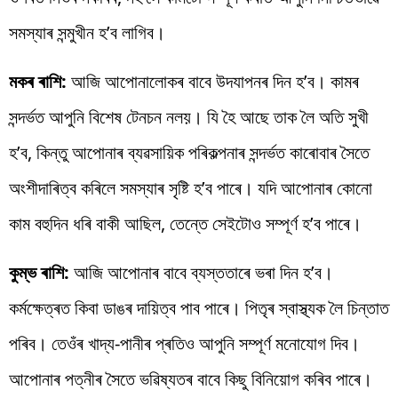
সমস্যাৰ সন্মুখীন হ’ব লাগিব।
মকৰ ৰাশি:
আজি আপোনালোকৰ বাবে উদযাপনৰ দিন হ’ব। কামৰ
সন্দৰ্ভত আপুনি বিশেষ টেনচন নলয়। যি হৈ আছে তাক লৈ অতি সুখী
হ’ব, কিন্তু আপোনাৰ ব্যৱসায়িক পৰিকল্পনাৰ সন্দৰ্ভত কাৰোবাৰ সৈতে
অংশীদাৰিত্ব কৰিলে সমস্যাৰ সৃষ্টি হ’ব পাৰে। যদি আপোনাৰ কোনো
কাম বহুদিন ধৰি বাকী আছিল, তেন্তে সেইটোও সম্পূৰ্ণ হ’ব পাৰে।
কুম্ভ ৰাশি:
আজি আপোনাৰ বাবে ব্যস্ততাৰে ভৰা দিন হ’ব।
কৰ্মক্ষেত্ৰত কিবা ডাঙৰ দায়িত্ব পাব পাৰে। পিতৃৰ স্বাস্থ্যক লৈ চিন্তাত
পৰিব। তেওঁৰ খাদ্য-পানীৰ প্ৰতিও আপুনি সম্পূৰ্ণ মনোযোগ দিব।
আপোনাৰ পত্নীৰ সৈতে ভৱিষ্যতৰ বাবে কিছু বিনিয়োগ কৰিব পাৰে।