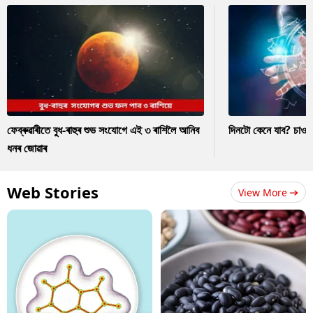
ফেব্ৰুৱাৰীতে বুধ-ৰাহুৰ শুভ সংযোগে এই ৩ ৰাশিলৈ আনিব
দিনটো কেনে যাব? চাও
ধনৰ জোৱাৰ
Web Stories
View More