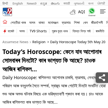
हिन्दी 
English
News9
ಕನ್ನಡ
తెలుగు
मराठी
ગુજરાતી
বাংলা
ਪੰਜਾਬੀ
AQI
শেহতীয়া খবৰ
শেহতীয়া খবৰ
অসম
ভাৰত
মনোৰঞ্জন
ব্যৱসায়
শিক্ষা
খেল
জীৱনশৈলী
ব
বাজেট
অসম
TV9 Shorts
পুৱাৰ মুখ্য খবৰ
হিমন্ত বিশ্ব শৰ্মা
ৰাজনীতি
অসম
Assamese News
Religion
> Daily Horoscope Today 5th May 2025
ভাৰত
Today’s Horoscope: কেনে যাব আপোনাৰ
মনোৰঞ্জন
সোমবাৰৰ দিনটো? কাৰ ভাগ্যত কি আছে? চাওক
ব্যৱসায়
আজিৰ ৰাশিফল…
শিক্ষা
Daily Horoscope: ৰাশিফলত আপোনাৰ চাকৰি, ব্যৱসায়, লেনদেন,
পৰিয়াল আৰু বন্ধুবৰ্গৰ সৈতে সম্পৰ্ক, স্বাস্থ্য আৰু গোটেই দিনটো সংঘটিত হোৱা
খেল
শুভ আৰু অশুভ ঘটনাৰ বিষয়ে এক ভৱিষ্যতবাণী প্ৰদান কৰা হয়। চাও আহক
জীৱনশৈলী
আজিৰ ৰাশিফলত কাৰ ভাগ্যত কি আছে...