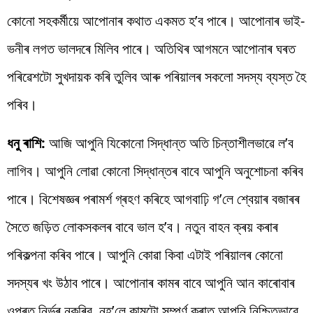
কোনো সহকৰ্মীয়ে আপোনাৰ কথাত একমত হ’ব পাৰে। আপোনাৰ ভাই-
ভনীৰ লগত ভালদৰে মিলিব পাৰে। অতিথিৰ আগমনে আপোনাৰ ঘৰত
পৰিৱেশটো সুখদায়ক কৰি তুলিব আৰু পৰিয়ালৰ সকলো সদস্য ব্যস্ত হৈ
পৰিব।
ধনু ৰাশি:
আজি আপুনি যিকোনো সিদ্ধান্ত অতি চিন্তাশীলভাৱে ল’ব
লাগিব। আপুনি লোৱা কোনো সিদ্ধান্তৰ বাবে আপুনি অনুশোচনা কৰিব
পাৰে। বিশেষজ্ঞৰ পৰামৰ্শ গ্ৰহণ কৰিহে আগবাঢ়ি গ’লে শ্বেয়াৰ বজাৰৰ
সৈতে জড়িত লোকসকলৰ বাবে ভাল হ’ব। নতুন বাহন ক্ৰয় কৰাৰ
পৰিকল্পনা কৰিব পাৰে। আপুনি কোৱা কিবা এটাই পৰিয়ালৰ কোনো
সদস্যৰ খং উঠাব পাৰে। আপোনাৰ কামৰ বাবে আপুনি আন কাৰোবাৰ
ওপৰত নিৰ্ভৰ নকৰিব, নহ’লে কামটো সম্পূৰ্ণ কৰাত আপুনি নিশ্চিতভাৱে