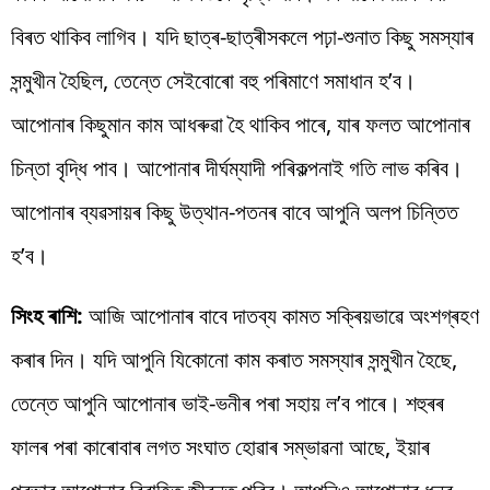
বিৰত থাকিব লাগিব। যদি ছাত্ৰ-ছাত্ৰীসকলে পঢ়া-শুনাত কিছু সমস্যাৰ
সন্মুখীন হৈছিল, তেন্তে সেইবোৰো বহু পৰিমাণে সমাধান হ’ব।
আপোনাৰ কিছুমান কাম আধৰুৱা হৈ থাকিব পাৰে, যাৰ ফলত আপোনাৰ
চিন্তা বৃদ্ধি পাব। আপোনাৰ দীৰ্ঘম্যাদী পৰিকল্পনাই গতি লাভ কৰিব।
আপোনাৰ ব্যৱসায়ৰ কিছু উত্থান-পতনৰ বাবে আপুনি অলপ চিন্তিত
হ’ব।
সিংহ ৰাশি:
আজি আপোনাৰ বাবে দাতব্য কামত সক্ৰিয়ভাৱে অংশগ্ৰহণ
কৰাৰ দিন। যদি আপুনি যিকোনো কাম কৰাত সমস্যাৰ সন্মুখীন হৈছে,
তেন্তে আপুনি আপোনাৰ ভাই-ভনীৰ পৰা সহায় ল’ব পাৰে। শহুৰৰ
ফালৰ পৰা কাৰোবাৰ লগত সংঘাত হোৱাৰ সম্ভাৱনা আছে, ইয়াৰ