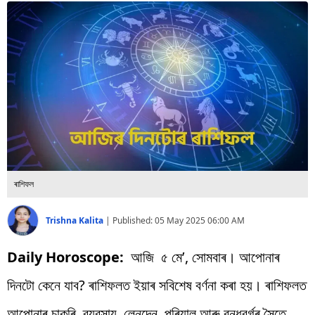
বিশ্ব
প্ৰযুক্তি
Videos
ৰাশিফল
Trishna Kalita
|
Published:
05 May 2025 06:00 AM
Daily Horoscope:
আজি ৫ মে’, সোমবাৰ। আপোনাৰ
দিনটো কেনে যাব? ৰাশিফলত ইয়াৰ সবিশেষ বৰ্ণনা কৰা হয়। ৰাশিফলত
আপোনাৰ চাকৰি, ব্যৱসায়, লেনদেন, পৰিয়াল আৰু বন্ধুবৰ্গৰ সৈতে