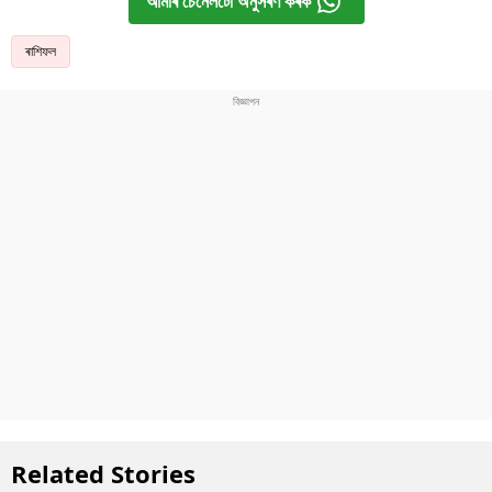
আমাৰ চেনেলটো অনুসৰণ কৰক
ৰাশিফল
Related Stories