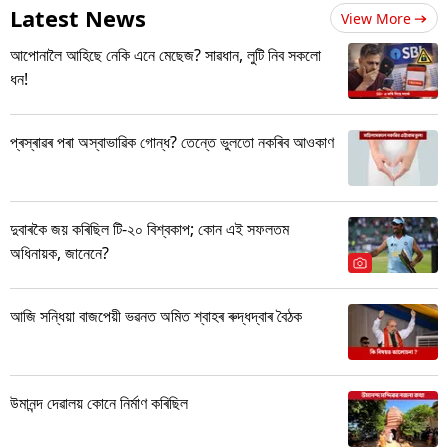
Latest News
View More
আপোনালৈ আহিছে নেকি এনে মেছেজ? সাৱধান, লুটি নিব সকলো
ধন!
প্ৰস্ৰাৱৰ পৰা অস্বাভাৱিক গোন্ধ? তেন্তে ভুলতো নকৰিব আওকাণ
দুবাৰকৈ জয় কৰিছিল টি-২০ বিশ্বকাপ; কোন এই সফলতম
অধিনায়ক, জানেনে?
আজি সন্ধিয়া বাজপেয়ী ভৱনত অমিত শ্বাহৰ ৰুদ্ধদ্বাৰ বৈঠক
উমানন্দ দেৱালয় কোনে নিৰ্মাণ কৰিছিল