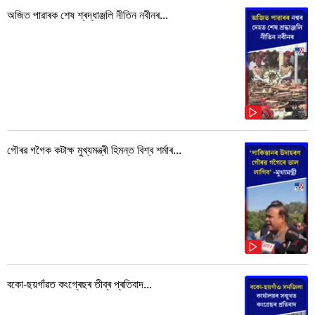
অজিত পাৱাৰক শেষ শ্ৰদ্ধাঞ্জলি নীতিন নবীনৰ...
গৌৰৱ গগৈক কটাক্ষ মুখ্যমন্ত্ৰী হিমন্ত বিশ্ব শৰ্মাৰ...
বকো-ছয়গাঁৱত কংগ্ৰেছৰ তীব্ৰ প্ৰতিবাদ...