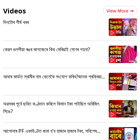
Videos
View More
দিনটোৰ শীৰ্ষ খবৰ
কেৱল গুলপীয়া ৰঙৰ কাগজেৰে কিয় মেৰিয়াই সোণৰ গহনা?
আধাৰ কাৰ্ডত স্বামীৰ নাম কেনেকৈ সংযোগ কৰিব?জানক প্ৰক্ৰিয়া...
অৱসৰৰ পূৰ্বে ছবিত কণ্ঠদান কৰিলে কিমান টকা পাইছিল অৰিজিৎ
সিঙে?
আপোনাৰ PF একাউণ্টত জমা হ’ব হাজাৰ হাজাৰ টকা, সবিশেষ...