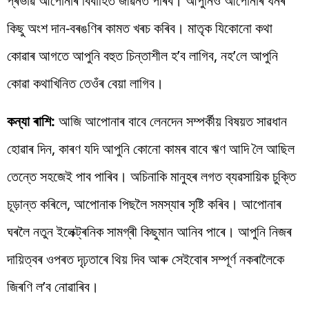
প্ৰভাৱ আপোনাৰ বিবাহিত জীৱনত পৰিব। আপুনিও আপোনাৰ ধনৰ
কিছু অংশ দান-বৰঙণিৰ কামত খৰচ কৰিব। মাতৃক যিকোনো কথা
কোৱাৰ আগতে আপুনি বহুত চিন্তাশীল হ’ব লাগিব, নহ’লে আপুনি
কোৱা কথাখিনিত তেওঁৰ বেয়া লাগিব।
কন্যা ৰাশি:
আজি আপোনাৰ বাবে লেনদেন সম্পৰ্কীয় বিষয়ত সাৱধান
হোৱাৰ দিন, কাৰণ যদি আপুনি কোনো কামৰ বাবে ঋণ আদি লৈ আছিল
তেন্তে সহজেই পাব পাৰিব। অচিনাকি মানুহৰ লগত ব্যৱসায়িক চুক্তি
চূড়ান্ত কৰিলে, আপোনাক পিছলৈ সমস্যাৰ সৃষ্টি কৰিব। আপোনাৰ
ঘৰলৈ নতুন ইলেক্ট্ৰনিক সামগ্ৰী কিছুমান আনিব পাৰে। আপুনি নিজৰ
দায়িত্বৰ ওপৰত দৃঢ়তাৰে থিয় দিব আৰু সেইবোৰ সম্পূৰ্ণ নকৰালৈকে
জিৰণি ল’ব নোৱাৰিব।