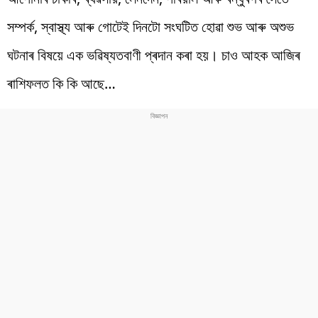
সম্পৰ্ক, স্বাস্থ্য আৰু গোটেই দিনটো সংঘটিত হোৱা শুভ আৰু অশুভ
ঘটনাৰ বিষয়ে এক ভৱিষ্যতবাণী প্ৰদান কৰা হয়। চাও আহক আজিৰ
ৰাশিফলত কি কি আছে…