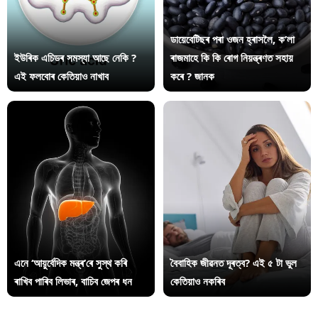
ডায়েবেটিছৰ পৰা ওজন হ্ৰাসলৈ, ক’লা
ইউৰিক এচিডৰ সমস্যা আছে নেকি ?
ৰাজমাহে কি কি ৰোগ নিয়ন্ত্ৰণত সহায়
এই ফলবোৰ কেতিয়াও নাখাব
কৰে ? জানক
এনে ‘আয়ুৰ্বেদিক মন্ত্ৰ’ৰে সুস্থ কৰি
বৈবাহিক জীৱনত দূৰত্ব? এই ৫ টা ভুল
ৰাখিব পাৰিব লিভাৰ, বাচিব জেপৰ ধন
কেতিয়াও নকৰিব