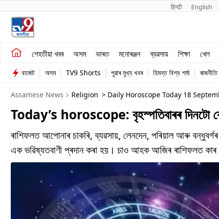
हिन्दी 
English
শেহতীয়া খবৰ
মনোৰঞ্জন
শেহতীয়া খবৰ
অসম
ভাৰত
মনোৰঞ্জন
ব্যৱসায়
শিক্ষা
খেল
অসম
ব্যৱসায়
বাজেট
অসম
TV9 Shorts
পুৱাৰ মুখ্য খবৰ
হিমন্ত বিশ্ব শৰ্মা
ৰাজনীতি
ভাৰত
Assamese News
Religion
> Daily Horoscope Today 18 Septe
Today’s horoscope: বৃহস্পতিবাৰৰ দিনটো ক
ৰাশিফলত আপোনাৰ চাকৰি, ব্যৱসায়, লেনদেন, পৰিয়াল আৰু বন্ধুবৰ্গৰ
এক ভৱিষ্যতবাণী প্ৰদান কৰা হয়। চাও আহক আজিৰ ৰাশিফলত কাৰ 