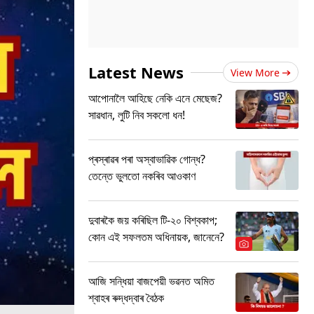
Latest News
View More
আপোনালৈ আহিছে নেকি এনে মেছেজ?
সাৱধান, লুটি নিব সকলো ধন!
প্ৰস্ৰাৱৰ পৰা অস্বাভাৱিক গোন্ধ?
তেন্তে ভুলতো নকৰিব আওকাণ
দুবাৰকৈ জয় কৰিছিল টি-২০ বিশ্বকাপ;
কোন এই সফলতম অধিনায়ক, জানেনে?
আজি সন্ধিয়া বাজপেয়ী ভৱনত অমিত
শ্বাহৰ ৰুদ্ধদ্বাৰ বৈঠক