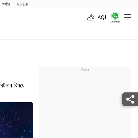
मनी9
TV9-UP
AQI
Videos
ঘটনাৰ বিষয়ে