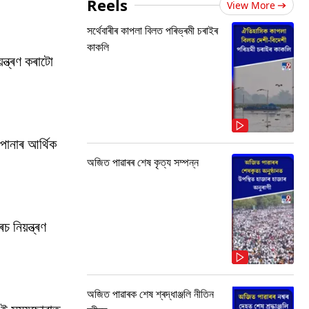
Reels
View More
সৰ্থেবাৰীৰ কাপলা বিলত পৰিভ্ৰমী চৰাইৰ
কাকলি
্ত্ৰণ কৰাটো
পোনাৰ আৰ্থিক
অজিত পাৱাৰৰ শেষ কৃত্য সম্পন্ন
 নিয়ন্ত্ৰণ
অজিত পাৱাৰক শেষ শ্ৰদ্ধাঞ্জলি নীতিন