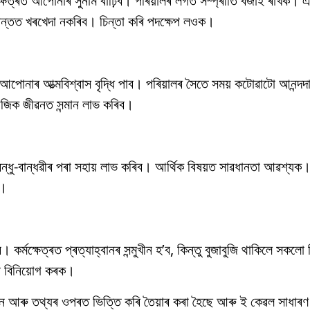
মক্ষেত্ৰত আপোনাৰ সুনাম বাঢ়িব। পৰিয়ালৰ লগত সম্প্ৰীতি বজাই ৰাখক।
ান্তত খৰখেদা নকৰিব। চিন্তা কৰি পদক্ষেপ লওক।
পোনাৰ আত্মবিশ্বাস বৃদ্ধি পাব। পৰিয়ালৰ সৈতে সময় কটোৱাটো আনন্দদ
জিক জীৱনত সন্মান লাভ কৰিব।
ধু-বান্ধৱীৰ পৰা সহায় লাভ কৰিব। আৰ্থিক বিষয়ত সাৱধানতা আৱশ্যক। ক
ব।
ৰ্মক্ষেত্ৰত প্ৰত্যাহ্বানৰ সন্মুখীন হ’ব, কিন্তু বুজাবুজি থাকিলে সকল
ূপে বিনিয়োগ কৰক।
মান আৰু তথ্যৰ ওপৰত ভিত্তি কৰি তৈয়াৰ কৰা হৈছে আৰু ই কেৱল সাধাৰণ