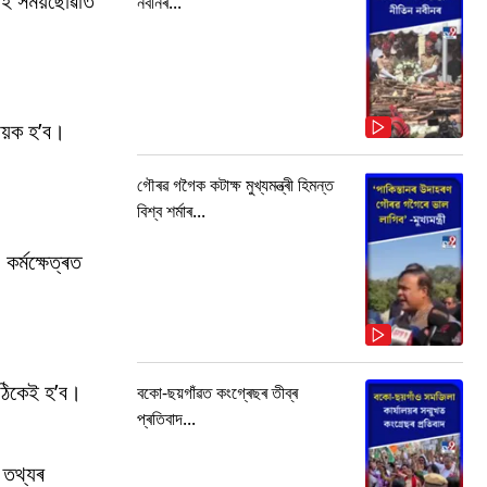
 এই সময়ছোৱাত
নবীনৰ...
ায়ক হ’ব।
গৌৰৱ গগৈক কটাক্ষ মুখ্যমন্ত্ৰী হিমন্ত
বিশ্ব শৰ্মাৰ...
ৰ্মক্ষেত্ৰত
ো ঠিকেই হ’ব।
বকো-ছয়গাঁৱত কংগ্ৰেছৰ তীব্ৰ
প্ৰতিবাদ...
 তথ্যৰ