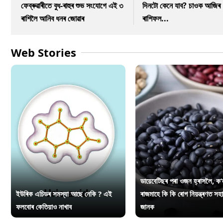
ফেব্ৰুৱাৰীতে বুধ-ৰাহুৰ শুভ সংযোগে এই ৩
দিনটো কেনে যাব? চাওক আজিৰ
ৰাশিলৈ আনিব ধনৰ জোৱাৰ
ৰাশিফল...
Web Stories
ডায়েবেটিছৰ পৰা ওজন হ্ৰাসলৈ, ক’
ইউৰিক এচিডৰ সমস্যা আছে নেকি ? এই
ৰাজমাহে কি কি ৰোগ নিয়ন্ত্ৰণত সহ
ফলবোৰ কেতিয়াও নাখাব
জানক