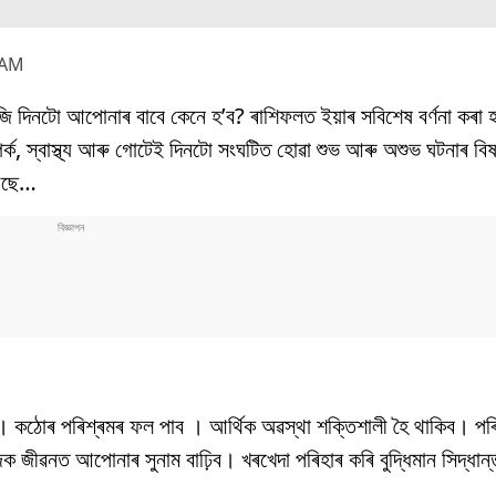
 AM
ি দিনটো আপোনাৰ বাবে কেনে হ’ব? ৰাশিফলত ইয়াৰ সবিশেষ বৰ্ণনা কৰা
্পৰ্ক, স্বাস্থ্য আৰু গোটেই দিনটো সংঘটিত হোৱা শুভ আৰু অশুভ ঘটনাৰ বি
 আছে…
। কঠোৰ পৰিশ্ৰমৰ ফল পাব । আৰ্থিক অৱস্থা শক্তিশালী হৈ থাকিব। পৰ
জিক জীৱনত আপোনাৰ সুনাম বাঢ়িব। খৰখেদা পৰিহাৰ কৰি বুদ্ধিমান সিদ্ধ