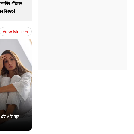
ো নকৰিব এইবোৰ
াঙৰ বিপদত!
View More
 এই ৫ টা ভুল