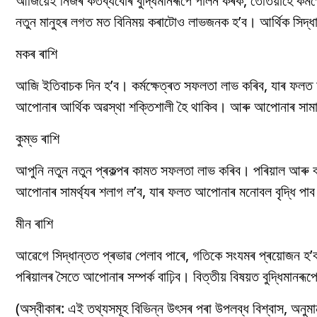
আজিয়েই নিজৰ কৰ্তব্যবোৰ বুদ্ধিমানৰূপে পালন কৰক, তেতিয়াহে কৰ্
নতুন মানুহৰ লগত মত বিনিময় কৰাটোও লাভজনক হ’ব। আৰ্থিক সিদ্ধ
মকৰ ৰাশি
আজি ইতিবাচক দিন হ’ব। কৰ্মক্ষেত্ৰত সফলতা লাভ কৰিব, যাৰ ফলত আ
আপোনাৰ আৰ্থিক অৱস্থা শক্তিশালী হৈ থাকিব। আৰু আপোনাৰ সামা
কুম্ভ ৰাশি
আপুনি নতুন নতুন প্ৰকল্পৰ কামত সফলতা লাভ কৰিব। পৰিয়াল আৰু বন্
আপোনাৰ সামৰ্থ্যৰ শলাগ ল’ব, যাৰ ফলত আপোনাৰ মনোবল বৃদ্ধি পা
মীন ৰাশি
আৱেগে সিদ্ধান্তত প্ৰভাৱ পেলাব পাৰে, গতিকে সংযমৰ প্ৰয়োজন হ’ব। ক
পৰিয়ালৰ সৈতে আপোনাৰ সম্পৰ্ক বাঢ়িব। বিত্তীয় বিষয়ত বুদ্ধিমানৰ
(অস্বীকাৰ: এই তথ্যসমূহ বিভিন্ন উৎসৰ পৰা উপলব্ধ বিশ্বাস, অনু