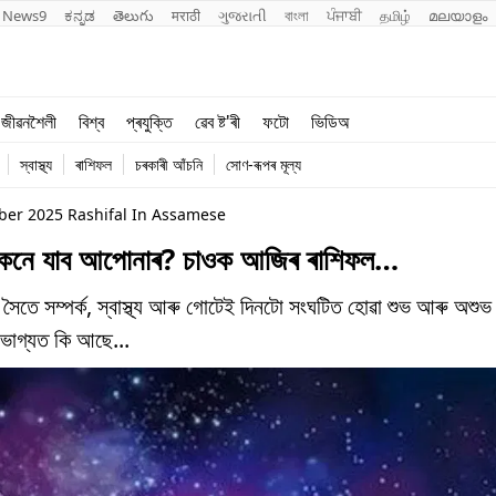
News9
ಕನ್ನಡ
తెలుగు
मराठी
ગુજરાતી
বাংলা
ਪੰਜਾਬੀ
தமிழ்
മലയാളം
শিক্ষা
বিশ্ব
জীৱনশৈলী
বিশ্ব
প্ৰযুক্তি
ৱেব ষ্ট'ৰী
ফটো
ভিডিঅ
খেল
প্ৰযুক্তি
স্বাস্থ্য
ৰাশিফল
চৰকাৰী আঁচনি
সোণ-ৰূপৰ মূল্য
জীৱনশৈলী
mber 2025 Rashifal In Assamese
েনে যাব আপোনাৰ? চাওক আজিৰ ৰাশিফল…
 সৈতে সম্পৰ্ক, স্বাস্থ্য আৰু গোটেই দিনটো সংঘটিত হোৱা শুভ আৰু অশুভ 
ভাগ্যত কি আছে...