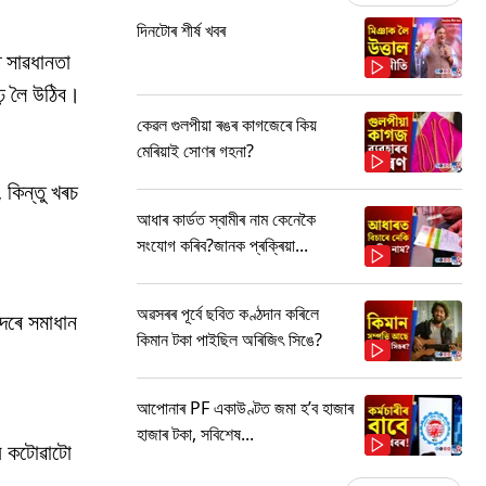
দিনটোৰ শীৰ্ষ খবৰ
ত সাৱধানতা
ঢ় লৈ উঠিব।
কেৱল গুলপীয়া ৰঙৰ কাগজেৰে কিয়
মেৰিয়াই সোণৰ গহনা?
 কিন্তু খৰচ
আধাৰ কাৰ্ডত স্বামীৰ নাম কেনেকৈ
সংযোগ কৰিব?জানক প্ৰক্ৰিয়া...
অৱসৰৰ পূৰ্বে ছবিত কণ্ঠদান কৰিলে
 দৰে সমাধান
কিমান টকা পাইছিল অৰিজিৎ সিঙে?
আপোনাৰ PF একাউণ্টত জমা হ’ব হাজাৰ
হাজাৰ টকা, সবিশেষ...
় কটোৱাটো