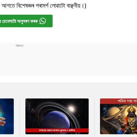
আগতে বিশেষজ্ঞৰ পৰামৰ্শ লোৱাটো বাঞ্ছনীয়।)
 চেনেলটো অনুসৰণ কৰক