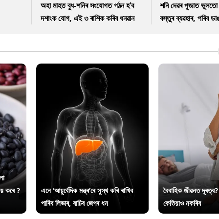
অহা মাহত বুধ-শনিৰ সংযোগত গঠন হ’ব
শনি দেৱৰ পূজাত ভুলত
দশাংক যোগ, এই ৩ ৰাশিক কৰিব ধনৱান
বস্তুৰ ব্যৱহাৰ, পৰিব ড
লা
ায় কৰে ?
এনে ‘আয়ুৰ্বেদিক মন্ত্ৰ’ৰে সুস্থ কৰি ৰাখিব
বৈবাহিক জীৱনত দূৰত্ব?
পাৰিব লিভাৰ, বাচিব জেপৰ ধন
কেতিয়াও নকৰিব