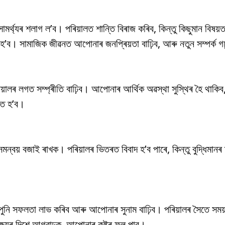
্থ্যৰ শলাগ ল’ব। পৰিয়ালত শান্তি বিৰাজ কৰিব, কিন্তু কিছুমান বিষয়
’ব। সামাজিক জীৱনত আপোনাৰ জনপ্ৰিয়তা বাঢ়িব, আৰু নতুন সম্পৰ্ক গ
ালৰ লগত সম্প্ৰীতি বাঢ়িব। আপোনাৰ আৰ্থিক অৱস্থা সুস্থিৰ হৈ থাকিব,
কৃত হ’ব।
ন্বয় বজাই ৰাখক। পৰিয়ালৰ ভিতৰত বিবাদ হ’ব পাৰে, কিন্তু বুদ্ধিমানৰ
ুনি সফলতা লাভ কৰিব আৰু আপোনাৰ সুনাম বাঢ়িব। পৰিয়ালৰ সৈতে সময
ক্ষ্যৰ দিশে আগবাঢ়ক, আপোনাৰ কষ্টৰ ফল পাব।