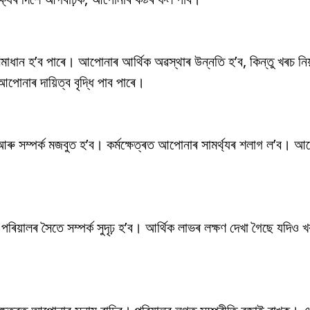
ান হ’ব পাৰে। আপোনাৰ আৰ্থিক অৱস্থাৰ উন্নতি হ’ব, কিন্তু খৰচ নিয়ন
োনাৰ দায়িত্ব বৃদ্ধি পাব পাৰে।
ৰু সম্পৰ্ক মজবুত হ’ব। কৰ্মক্ষেত্ৰত আপোনাৰ সামৰ্থ্যৰ শলাগ ল’ব। আ
িয়ালৰ সৈতে সম্পৰ্ক সুদৃঢ় হ’ব। আৰ্থিক লাভৰ লক্ষণ দেখা গৈছে যদিও খৰচ