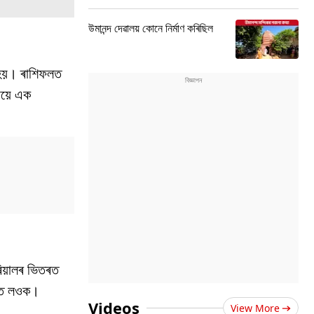
উমানন্দ দেৱালয় কোনে নিৰ্মাণ কৰিছিল
 হয়। ৰাশিফলত
ষয়ে এক
িয়ালৰ ভিতৰত
ান্ত লওক।
Videos
View More