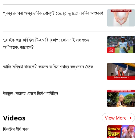
প্ৰস্ৰাৱৰ পৰা অস্বাভাৱিক গোন্ধ? তেন্তে ভুলতো নকৰিব আওকাণ
দুবাৰকৈ জয় কৰিছিল টি-২০ বিশ্বকাপ; কোন এই সফলতম
অধিনায়ক, জানেনে?
আজি সন্ধিয়া বাজপেয়ী ভৱনত অমিত শ্বাহৰ ৰুদ্ধদ্বাৰ বৈঠক
উমানন্দ দেৱালয় কোনে নিৰ্মাণ কৰিছিল
Videos
View More
দিনটোৰ শীৰ্ষ খবৰ