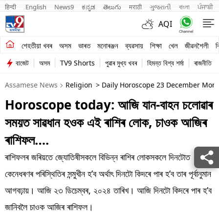
हिन्दी 
English
News9
ಕನ್ನಡ
తెలుగు
मराठी
ગુજરાતી
বাংলা
ਪੰਜਾਬੀ
AQI
শেহতীয়া খবৰ
শেহতীয়া খবৰ
অসম
ভাৰত
মনোৰঞ্জন
ব্যৱসায়
শিক্ষা
খেল
জীৱনশৈলী
ব
বাজেট
অসম
TV9 Shorts
পুৱাৰ মুখ্য খবৰ
হিমন্ত বিশ্ব শৰ্মা
ৰাজনীতি
অসম
Assamese News
Religion
> Daily Horoscope 23 December Mond
ভাৰত
Horoscope today: আজি যান-বাহন চলোৱাৰ
মনোৰঞ্জন
সময়ত সাৱধান হওক এই ৰাশিৰ লোক, চাওক আজিৰ
ব্যৱসায়
ৰাশিফল….
শিক্ষা
ৰাশিফলৰ জৰিয়তে জ্যোতিষীসকলে বিভিন্ন ৰাশিৰ লোকসকলে দিনটোত
কেনেধৰণৰ পৰিস্থিতিৰ সন্মুখীন হ’ব অৰ্থাৎ দিনটো কিদৰে পাৰ হ’ব তাৰ পূৰ্বানুমান
খেল
আগবঢ়ায়। আজি ২৩ ডিচেম্বৰ, ২০২৪ তাৰিখ। আজি দিনটো কিদৰে পাৰ হ’ব
জীৱনশৈলী
জানিবলৈ চাওক আজিৰ ৰাশিফল।