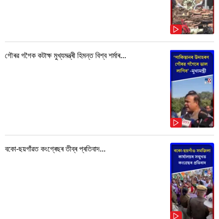
গৌৰৱ গগৈক কটাক্ষ মুখ্যমন্ত্ৰী হিমন্ত বিশ্ব শৰ্মাৰ...
বকো-ছয়গাঁৱত কংগ্ৰেছৰ তীব্ৰ প্ৰতিবাদ...