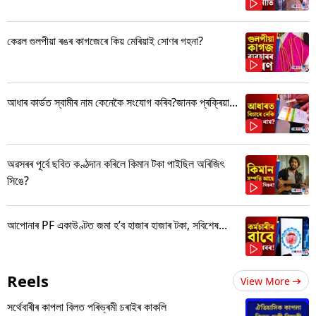
কেৱল গুলপীয়া ৰঙৰ কাগজেৰে কিয় মেৰিয়াই সোণৰ গহনা?
আধাৰ কাৰ্ডত স্বামীৰ নাম কেনেকৈ সংযোগ কৰিব?জানক প্ৰক্ৰিয়া...
অৱসৰৰ পূৰ্বে ছবিত কণ্ঠদান কৰিলে কিমান টকা পাইছিল অৰিজিৎ
সিঙে?
আপোনাৰ PF একাউণ্টত জমা হ’ব হাজাৰ হাজাৰ টকা, সবিশেষ...
Reels
View More
সৰ্থেবাৰীৰ কাপলা বিলত পৰিভ্ৰমী চৰাইৰ কাকলি