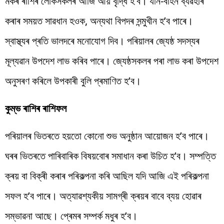
মকৰ ৰাশিৰ লোকসকলৰ আজি আয় বৃদ্ধি হ’ব। যান-বাহন ব্যৱহাৰ
কৰাৰ সময়ত সাৱধান হওক, অন্যথা বিপদৰ সন্মুখীন হ’ব পাৰে।
স্বাস্থ্যৰ প্ৰতি ভালদৰে মনোযোগ দিব। পৰিয়ালৰ জ্যেষ্ঠ সদস্যৰ
মূল্যৱান উপদেশ লাভ কৰিব পাৰে। জ্যেষ্ঠসকলৰ পৰা লাভ কৰা উপদেশ
অনুসৰণ কৰিলে উপকাৰী বুলি প্ৰমাণিত হ’ব।
কুম্ভ ৰাশিৰ ৰাশিফল
পৰিয়ালৰ ভিতৰতে হয়তো কোনো শুভ অনুষ্ঠান আয়োজন হ’ব পাৰে।
ঘৰৰ ভিতৰতে পাৰিবাৰিক বিষয়বোৰ সমাধান কৰা উচিত হ’ব। সম্পত্তি
ক্ৰয় বা বিক্ৰী কৰাৰ পৰিকল্পনা কৰি আছিল যদি আজি এই পৰিকল্পনা
সফল হ’ব পাৰে। অত্যাৱশ্যকীয় সামগ্ৰী ক্ৰয়ৰ বাবে ব্যয় হোৱাৰ
সম্ভাৱনা আছে। প্ৰেমৰ সম্পৰ্ক মধুৰ হ’ব।