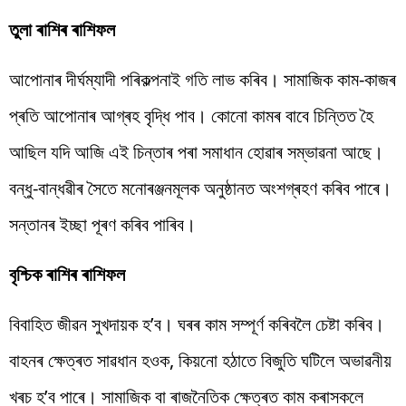
তুলা ৰাশিৰ ৰাশিফল
আপোনাৰ দীৰ্ঘম্যাদী পৰিকল্পনাই গতি লাভ কৰিব। সামাজিক কাম-কাজৰ
প্ৰতি আপোনাৰ আগ্ৰহ বৃদ্ধি পাব। কোনো কামৰ বাবে চিন্তিত হৈ
আছিল যদি আজি এই চিন্তাৰ পৰা সমাধান হোৱাৰ সম্ভাৱনা আছে।
বন্ধু-বান্ধৱীৰ সৈতে মনোৰঞ্জনমূলক অনুষ্ঠানত অংশগ্ৰহণ কৰিব পাৰে।
সন্তানৰ ইচ্ছা পূৰণ কৰিব পাৰিব।
বৃশ্চিক ৰাশিৰ ৰাশিফল
বিবাহিত জীৱন সুখদায়ক হ’ব। ঘৰৰ কাম সম্পূৰ্ণ কৰিবলৈ চেষ্টা কৰিব।
বাহনৰ ক্ষেত্ৰত সাৱধান হওক, কিয়নো হঠাতে বিজুতি ঘটিলে অভাৱনীয়
খৰচ হ’ব পাৰে। সামাজিক বা ৰাজনৈতিক ক্ষেত্ৰত কাম কৰাসকলে