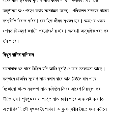
কামৰ বাবে ভ্ৰমণৰ সুযোগ লাভ কৰিব পাৰে। পত্নীৰ সৈতে শুভ
অনুষ্ঠানত অংশগ্ৰহণ কৰাৰ সম্ভাৱনা আছে। পৰিয়ালৰ সদস্যৰ মাজত
সম্প্ৰীতি বিৰাজ কৰিব। বৈবাহিক জীৱন সুখকৰ হ’ব। অৱশ্যে খৰচৰ
ওপৰত নিয়ন্ত্ৰণ কৰাটো প্ৰয়োজনীয় হ’ব। অন্যথা অত্যধিক খৰচ কৰা
হ’ব পাৰে।
মিথুন ৰাশিৰ ৰাশিফল
কাৰোবাক ধন ধাৰে দিছিল যদি আজি ঘূৰাই পোৱাৰ সম্ভাৱনা আছে।
সন্তানে চাকৰিৰ সুযোগ লাভ কৰাৰ বাবে আন ঠাইলৈ যাব পাৰে।
যিকোনো কামত সফলতা লাভ কৰিবলৈ নিজৰ আৱেগ নিয়ন্ত্ৰণ কৰা
উচিত হ’ব। পূৰ্বপুৰুষৰ সম্পত্তি লাভ কৰিব পাৰে আৰু এই কাৰণত
আপোনাৰ দিনটো সুখকৰ হৈ পৰিব। বন্ধু-বান্ধৱীৰ সৈতে সময় কটালে