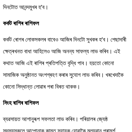
দিনটোত আনন্দমুখৰ হ’ব।
কৰ্কট ৰাশিৰ ৰাশিফল
কৰ্কট ৰোগৰ লোকসকলৰ বাবেও আজিৰ দিনটো সুখকৰ হ’ব। পেছাদাৰী
ক্ষেত্ৰখনত বাধা আহিলেও আজি অনন্য সাফল্য লাভ কৰিব। এই
কথাত আজি এই ৰাশিৰ প্ৰতিপত্তি বৃদ্ধি পাব। হয়তো কোনো
সামাজিক অনুষ্ঠানত অংশগ্ৰহণ কৰাৰ সুযোগ লাভ কৰিব। খৰখেদাকৈ
কোনো সিদ্ধান্ত লোৱাৰ পৰা বিৰত থাকক।
সিংহ ৰাশিৰ ৰাশিফল
ব্যৱসায়ত আশানুৰূপ সফলতা লাভ কৰিব। পৰিয়ালৰ জ্যেষ্ঠ
সদস্যসকলে আপোনাক কামত সহায়ক হোৱাকৈ মূল্যৱান পৰামৰ্শ