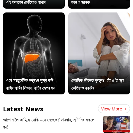
এই ফলবোৰ কেতিয়াও নাখাব
কৰে ? জানক
এনে ‘আয়ুৰ্বেদিক মন্ত্ৰ’ৰে সুস্থ কৰি
বৈবাহিক জীৱনত দূৰত্ব? এই ৫ টা ভুল
ৰাখিব পাৰিব লিভাৰ, বাচিব জেপৰ ধন
কেতিয়াও নকৰিব
Latest News
View More
আপোনালৈ আহিছে নেকি এনে মেছেজ? সাৱধান, লুটি নিব সকলো
ধন!