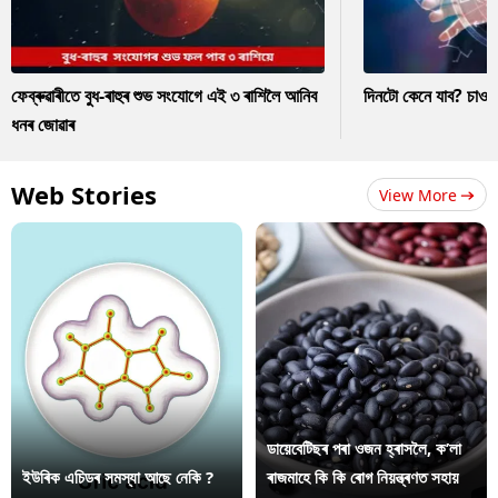
ফেব্ৰুৱাৰীতে বুধ-ৰাহুৰ শুভ সংযোগে এই ৩ ৰাশিলৈ আনিব
দিনটো কেনে যাব? চাও
ধনৰ জোৱাৰ
Web Stories
View More
ডায়েবেটিছৰ পৰা ওজন হ্ৰাসলৈ, ক’লা
ইউৰিক এচিডৰ সমস্যা আছে নেকি ?
ৰাজমাহে কি কি ৰোগ নিয়ন্ত্ৰণত সহায়