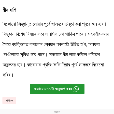
মীন ৰাশি
যিকোনো সিদ্ধান্ত লোৱাৰ পূৰ্বে ভালদৰে চিন্তা কৰা প্ৰয়োজন হ’ব।
কিছুমান বিশেষ বিষয়ৰ বাবে মানসিক চাপ থাকিব পাৰে। সহকৰ্মীসকলৰ
সৈতে ব্যক্তিগত কথাবোৰ শ্বেয়াৰ নকৰাটো উচিত হ’ব, অন্যথা
তেওঁলোকে সুবিধা ল’ব পাৰে। সন্তানে বঁটা লাভ কৰিলে পৰিৱেশ
আনন্দময় হ’ব। কাৰোবাক প্ৰতিশ্ৰুতি দিয়াৰ পূৰ্বে ভালদৰে বিবেচনা
কৰিব।
আমাৰ চেনেলটো অনুসৰণ কৰক
ৰাশিফল