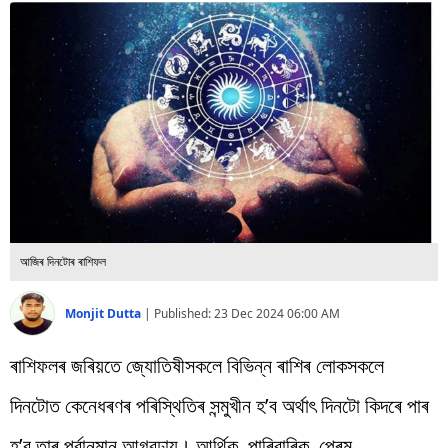
বিশ্ব
প্ৰযুক্তি
Videos
আজিৰ দিনটোৰ ৰাশিফল
Monjit Dutta
|
Published:
23 Dec 2024 06:00 AM
ৰাশিফলৰ জৰিয়তে জ্যোতিষীসকলে বিভিন্ন ৰাশিৰ লোকসকলে
দিনটোত কেনেধৰণৰ পৰিস্থিতিৰ সন্মুখীন হ’ব অৰ্থাৎ দিনটো কিদৰে পাৰ
হ’ব তাৰ পূৰ্বানুমান আগবঢ়ায়। আৰ্থিক, পাৰিবাৰিক, প্ৰেম,