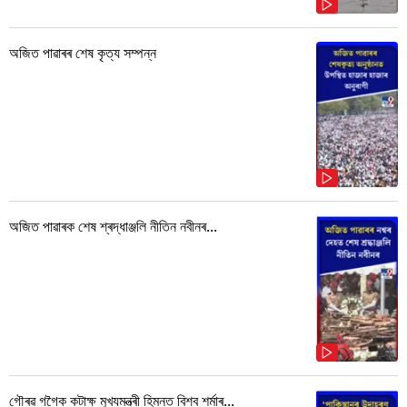
অজিত পাৱাৰৰ শেষ কৃত্য সম্পন্ন
অজিত পাৱাৰক শেষ শ্ৰদ্ধাঞ্জলি নীতিন নবীনৰ...
গৌৰৱ গগৈক কটাক্ষ মুখ্যমন্ত্ৰী হিমন্ত বিশ্ব শৰ্মাৰ...