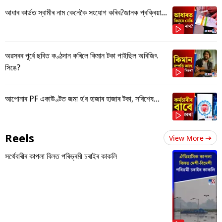
আধাৰ কাৰ্ডত স্বামীৰ নাম কেনেকৈ সংযোগ কৰিব?জানক প্ৰক্ৰিয়া...
অৱসৰৰ পূৰ্বে ছবিত কণ্ঠদান কৰিলে কিমান টকা পাইছিল অৰিজিৎ
সিঙে?
আপোনাৰ PF একাউণ্টত জমা হ’ব হাজাৰ হাজাৰ টকা, সবিশেষ...
Reels
View More
সৰ্থেবাৰীৰ কাপলা বিলত পৰিভ্ৰমী চৰাইৰ কাকলি