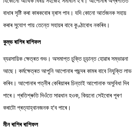
যিকোনো আৰ্থিক বিষয় সহজেই সমাধান হ’ব। আপোনাৰ অগ্ৰগতিত
বাধাৰ সৃষ্টি কৰা কাৰকবোৰ হ্ৰাস পাব। যদি কোনো আৰ্তজনক সহায়
কৰাৰ সুযোগ পায় তেন্তে সহায়ৰ বাবে কুণ্ঠাবোধ নকৰিব।
কুম্ভ ৰাশিৰ ৰাশিফল
ব্যৱসায়িক ক্ষেত্ৰত শুভ। অসমাপ্ত চুক্তি চূড়ান্ত হোৱাৰ সম্ভাৱনা
আছে। কৰ্মক্ষেত্ৰত আপুনি আপোনাৰ পছন্দৰ কামৰ বাবে নিযুক্তি লাভ
কৰিব। আপোনাৰ পত্নীৰ কেৰিয়াৰৰ চিন্তাই আপোনাক অসুবিধা দিব
পাৰে। প্ৰতিশ্ৰুতি দিওঁতে সাৱধান হওক, কিয়নো সেইবোৰ পূৰণ
কৰাটো প্ৰত্যাহ্বানজনক হ’ব পাৰে।
মীন ৰাশিৰ ৰাশিফল