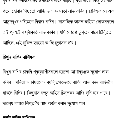
বৃষ ৰাশিৰ লোকসকলৰ উপাৰ্জনৰ উৎস বাঢ়িব। ব্যৱসায়ত কিছু উত্থান-
পতন হোৱাৰ পিছতো আজি ভাল সফলতা লাভ কৰিব। চাৰিওফালে এক
আনন্দমুখৰ পৰিৱেশে বিৰাজ কৰিব। সামাজিক কামত জড়িত লোকসকলে
এই প্ৰচেষ্টাৰ স্বীকৃতি লাভ কৰিব। যদি কোনো চুক্তিৰ বাবে চিন্তিত
আছিল, এই চুক্তি হয়তো আজি চূড়ান্ত হ’ব।
মিথুন ৰাশিৰ ৰাশিফল
মিথুন ৰাশিৰ চাকৰি প্ৰত্যাশীসকলে হয়তো আশাব্যঞ্জক সুযোগ লাভ
কৰিব। পৰিয়ালৰ বিষয়বোৰ ব্যক্তিগতভাৱে ৰাখিব আৰু ঘৰৰ বাহিৰলৈ
যাবলৈ নিদিব। কিছুমান নতুন অহিত চিন্তকৰ আজি সৃষ্টি হ’ব পাৰে।
দাতব্য কামত লিপ্ত হৈ নাম অৰ্জন কৰাৰ সুযোগ পাব।
কৰ্কট ৰাশিৰ ৰাশিফল