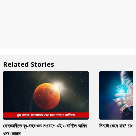
Related Stories
ফেব্ৰুৱাৰীতে বুধ-ৰাহুৰ শুভ সংযোগে এই ৩ ৰাশিলৈ আনিব
দিনটো কেনে যাব? চাও
ধনৰ জোৱাৰ