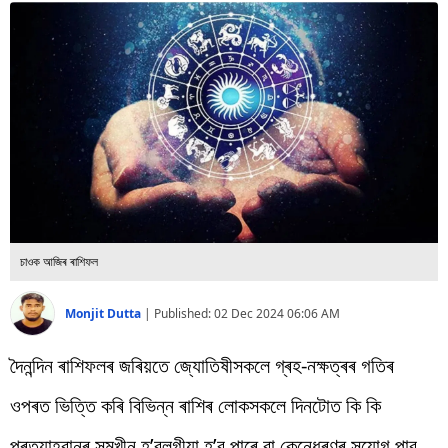
বিশ্ব
প্ৰযুক্তি
Videos
চাওক আজিৰ ৰাশিফল
Monjit Dutta
|
Published:
02 Dec 2024 06:06 AM
দৈনন্দিন ৰাশিফলৰ জৰিয়তে জ্যোতিষীসকলে গ্ৰহ-নক্ষত্ৰৰ গতিৰ
ওপৰত ভিত্তি কৰি বিভিন্ন ৰাশিৰ লোকসকলে দিনটোত কি কি
প্ৰত্যাহ্বানৰ সন্মুখীন হ’বলগীয়া হ’ব পাৰে বা কেনেধৰণৰ সুযোগ পাব