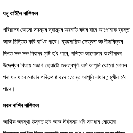
ধনু কাইলৈ ৰাশিফল
পৰিয়ালৰ কোনো সদস্যৰ স্বাস্থ্যৰ অৱনতি ঘটাৰ বাবে আপোনাক ব্যস্ত
আৰু চিন্তিত কৰি ৰাখিব পাৰে। ব্যৱসায়িক ক্ষেত্ৰত অংশীদাৰিত্বৰ
দিশত সৰু সৰু বিবাদৰ সৃষ্টি হ’ব পাৰে, গতিকে আপোনাৰ অংশীদাৰৰ
উদ্দেশ্যৰ বিষয়ে সজাগ হোৱাটো গুৰুত্বপূৰ্ণ৷ যদি আপুনি কোনো লোকৰ
পৰা ধন ধাৰে লোৱাৰ পৰিকল্পনা কৰে তেন্তে আপুনি বাধাৰ সন্মুখীন হ’ব
পাৰে।
মকৰ ৰাশিৰ ৰাশিফল
আৰ্থিক অৱস্থা উন্নত হ’ব আৰু দীৰ্ঘসময় ধৰি সমাধান নোহোৱা