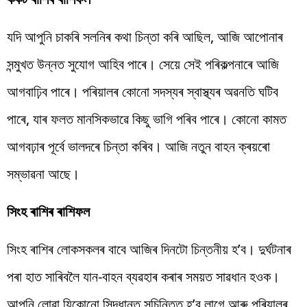
যদি আপুনি চাকৰি সলনিৰ কথা চিন্তা কৰি আছিল, আজি আপোনাৰ
সন্মুখত উন্নত সুযোগ আহিব পাৰে। সেয়ে সেই পৰিকল্পনাৰে আজি
আগবাঢ়িব পাৰে। পৰিয়ালৰ কোনো সদস্যৰ স্বাস্থ্যৰ অৱনতি ঘটিব
পাৰে, যাৰ ফলত মানসিকভাৱে কিছু ভাগি পৰিব পাৰে। কোনো কামত
আগবঢ়াৰ পূৰ্বে ভালদৰে চিন্তা কৰিব। আজি নতুন বাহন ক্ৰয়ৰো
সম্ভাৱনা আছে।
সিংহ ৰাশিৰ ৰাশিফল
সিংহ ৰাশিৰ লোকসকলৰ বাবে আজিৰ দিনটো চিন্তনীয় হ’ব। দুৰ্ঘটনাৰ
পৰা হাত সাৰিবলৈ যান-বাহন ব্যৱহাৰ কৰাৰ সময়ত সাৱধান হওক।
আপুনি লোৱা যিকোনো সিদ্ধান্ত সুচিন্তিত হ’ব লাগে আৰু পৰিয়ালৰ