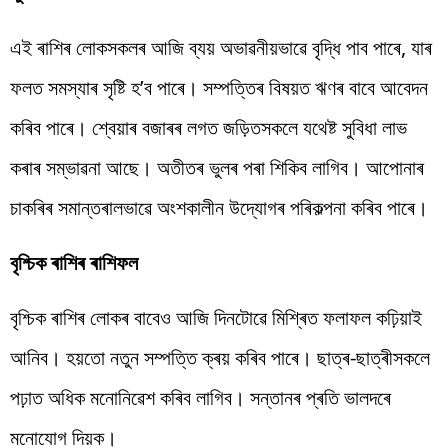
এই ৰাশিৰ লোকসকলৰ আজি ব্যয় অভাৱনীয়ভাৱে বৃদ্ধি পাব পাৰে, যাৰ
ফলত সমস্যাৰ সৃষ্টি হ’ব পাৰে। সম্পত্তিৰ বিষয়ত ঋণৰ বাবে আবেদন
কৰিব পাৰে। শ্বেয়াৰ বজাৰৰ লগত জড়িতসকলে যথেষ্ট সুবিধা লাভ
কৰাৰ সম্ভাৱনা আছে। অতীতৰ ভুলৰ পৰা শিকিব লাগিব। আপোনাৰ
চাকৰিৰ সমান্তৰালভাৱে অংশকালীন উদ্যোগৰ পৰিকল্পনা কৰিব পাৰে।
বৃশ্চিক ৰাশিৰ ৰাশিফল
বৃশ্চিক ৰাশিৰ লোকৰ বাবেও আজি দিনটোৱে মিশ্ৰিত ফলাফল কঢ়িয়াই
আনিব। হয়তো নতুন সম্পত্তি ক্ৰয় কৰিব পাৰে। ছাত্ৰ-ছাত্ৰীসকলে
পঢ়াত অধিক মনোনিৱেশ কৰিব লাগিব। সন্তানৰ প্ৰতি ভালদৰে
মনোযোগ দিয়ক।