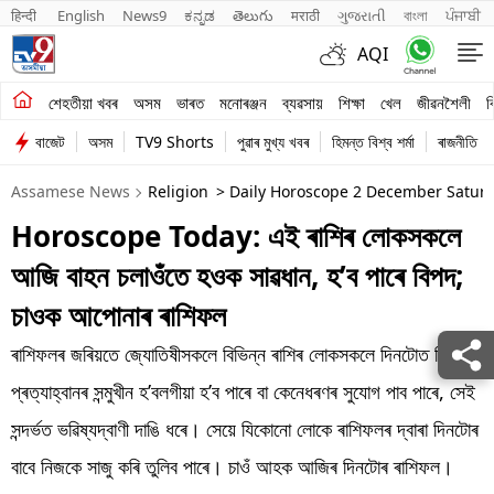
हिन्दी 
English
News9
ಕನ್ನಡ
తెలుగు
मराठी
ગુજરાતી
বাংলা
ਪੰਜਾਬੀ
AQI
শেহতীয়া খবৰ
শেহতীয়া খবৰ
অসম
ভাৰত
মনোৰঞ্জন
ব্যৱসায়
শিক্ষা
খেল
জীৱনশৈলী
ব
বাজেট
অসম
TV9 Shorts
পুৱাৰ মুখ্য খবৰ
হিমন্ত বিশ্ব শৰ্মা
ৰাজনীতি
অসম
Assamese News
Religion
> Daily Horoscope 2 December Saturd
ভাৰত
Horoscope Today: এই ৰাশিৰ লোকসকলে
মনোৰঞ্জন
আজি বাহন চলাওঁতে হওক সাৱধান, হ’ব পাৰে বিপদ;
ব্যৱসায়
চাওক আপোনাৰ ৰাশিফল
শিক্ষা
ৰাশিফলৰ জৰিয়তে জ্যোতিষীসকলে বিভিন্ন ৰাশিৰ লোকসকলে দিনটোত কি কি
প্ৰত্যাহ্বানৰ সন্মুখীন হ’বলগীয়া হ’ব পাৰে বা কেনেধৰণৰ সুযোগ পাব পাৰে, সেই
খেল
সন্দৰ্ভত ভৱিষ্যদ্বাণী দাঙি ধৰে। সেয়ে যিকোনো লোকে ৰাশিফলৰ দ্বাৰা দিনটোৰ
জীৱনশৈলী
বাবে নিজকে সাজু কৰি তুলিব পাৰে। চাওঁ আহক আজিৰ দিনটোৰ ৰাশিফল।