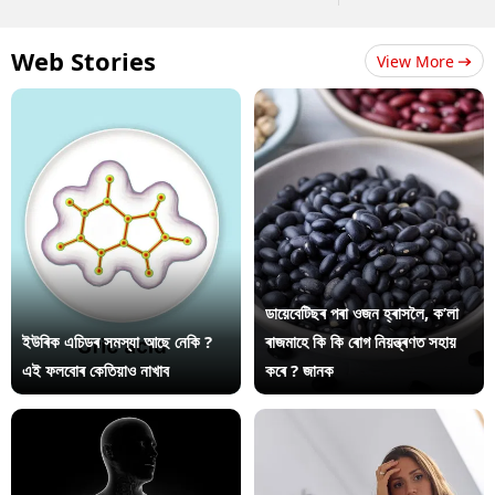
Web Stories
View More
ডায়েবেটিছৰ পৰা ওজন হ্ৰাসলৈ, ক’লা
ইউৰিক এচিডৰ সমস্যা আছে নেকি ?
ৰাজমাহে কি কি ৰোগ নিয়ন্ত্ৰণত সহায়
এই ফলবোৰ কেতিয়াও নাখাব
কৰে ? জানক