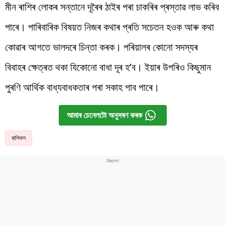
মীন ৰাশিৰ লোকৰ সন্তানে দূৰৈৰ ঠাইৰ পৰা চাকৰিৰ প্ৰস্তাৱ লাভ কৰিব
পাৰে। পাৰিবাৰিক বিষয়ত নিজৰ কথাৰ প্ৰতি সচেতন হওক আৰু কথা
কোৱাৰ আগতে ভালদৰে চিন্তা কৰক। পৰিয়ালৰ কোনো সদস্যৰ
বিবাহৰ ক্ষেত্ৰত থকা যিকোনো বাধা দূৰ হ’ব। ইয়াৰ উপৰিও কিছুমান
পুৰণি আৰ্থিক বাধ্যবাধকতাৰ পৰা সকাহ পাব পাৰে।
আমাৰ চেনেলটো অনুসৰণ কৰক
ৰাশিফল