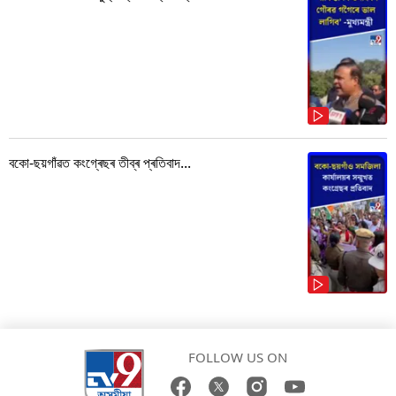
বকো-ছয়গাঁৱত কংগ্ৰেছৰ তীব্ৰ প্ৰতিবাদ...
FOLLOW US ON