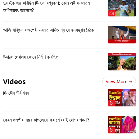
দুবাৰকৈ জয় কৰিছিল টি-২০ বিশ্বকাপ; কোন এই সফলতম
অধিনায়ক, জানেনে?
আজি সন্ধিয়া বাজপেয়ী ভৱনত অমিত শ্বাহৰ ৰুদ্ধদ্বাৰ বৈঠক
উমানন্দ দেৱালয় কোনে নিৰ্মাণ কৰিছিল
Videos
View More
দিনটোৰ শীৰ্ষ খবৰ
কেৱল গুলপীয়া ৰঙৰ কাগজেৰে কিয় মেৰিয়াই সোণৰ গহনা?