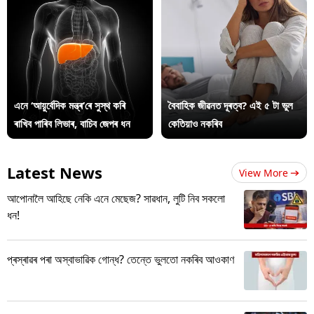
এনে ‘আয়ুৰ্বেদিক মন্ত্ৰ’ৰে সুস্থ কৰি
বৈবাহিক জীৱনত দূৰত্ব? এই ৫ টা ভুল
ৰাখিব পাৰিব লিভাৰ, বাচিব জেপৰ ধন
কেতিয়াও নকৰিব
Latest News
View More
আপোনালৈ আহিছে নেকি এনে মেছেজ? সাৱধান, লুটি নিব সকলো
ধন!
প্ৰস্ৰাৱৰ পৰা অস্বাভাৱিক গোন্ধ? তেন্তে ভুলতো নকৰিব আওকাণ