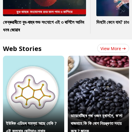
ফেব্ৰুৱাৰীতে বুধ-ৰাহুৰ শুভ সংযোগে এই ৩ ৰাশিলৈ আনিব
দিনটো কেনে যাব? চাও
ধনৰ জোৱাৰ
Web Stories
View More
ডায়েবেটিছৰ পৰা ওজন হ্ৰাসলৈ, ক’লা
ইউৰিক এচিডৰ সমস্যা আছে নেকি ?
ৰাজমাহে কি কি ৰোগ নিয়ন্ত্ৰণত সহায়
এই ফলবোৰ কেতিয়াও নাখাব
কৰে ? জানক