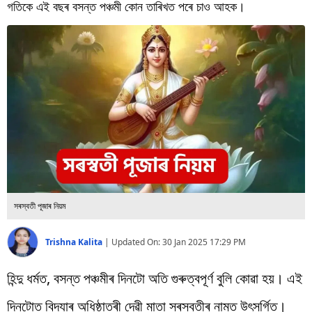
বিশ্ব
গতিকে এই বছৰ বসন্ত পঞ্চমী কোন তাৰিখত পৰে চাও আহক।
প্ৰযুক্তি
Videos
সৰস্বতী পূজাৰ নিয়ম
Trishna Kalita
|
Updated On:
30 Jan 2025 17:29 PM
হিন্দু ধৰ্মত, বসন্ত পঞ্চমীৰ দিনটো অতি গুৰুত্বপূৰ্ণ বুলি কোৱা হয়। এই
দিনটোত বিদ্যাৰ অধিষ্ঠাত্ৰী দেৱী মাতা সৰস্বতীৰ নামত উৎসৰ্গিত।