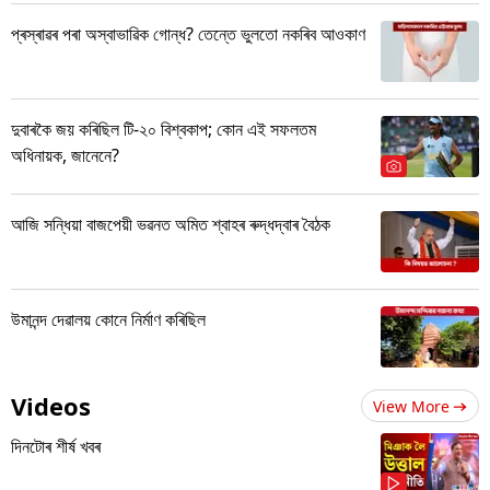
প্ৰস্ৰাৱৰ পৰা অস্বাভাৱিক গোন্ধ? তেন্তে ভুলতো নকৰিব আওকাণ
দুবাৰকৈ জয় কৰিছিল টি-২০ বিশ্বকাপ; কোন এই সফলতম
অধিনায়ক, জানেনে?
আজি সন্ধিয়া বাজপেয়ী ভৱনত অমিত শ্বাহৰ ৰুদ্ধদ্বাৰ বৈঠক
উমানন্দ দেৱালয় কোনে নিৰ্মাণ কৰিছিল
Videos
View More
দিনটোৰ শীৰ্ষ খবৰ