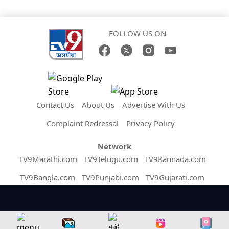
FOLLOW US ON
Contact Us
About Us
Advertise With Us
Complaint Redressal
Privacy Policy
Network
TV9Marathi.com
TV9Telugu.com
TV9Kannada.com
TV9Bangla.com
TV9Punjabi.com
TV9Gujarati.com
TV9Hindi.com
MalayalamTV9.com
TV9TamilNews.com
News9live.com
Tv9English.com
TV9 Uttar Pradesh