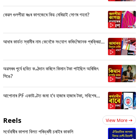
কেৱল গুলপীয়া ৰঙৰ কাগজেৰে কিয় মেৰিয়াই সোণৰ গহনা?
আধাৰ কাৰ্ডত স্বামীৰ নাম কেনেকৈ সংযোগ কৰিব?জানক প্ৰক্ৰিয়া...
অৱসৰৰ পূৰ্বে ছবিত কণ্ঠদান কৰিলে কিমান টকা পাইছিল অৰিজিৎ
সিঙে?
আপোনাৰ PF একাউণ্টত জমা হ’ব হাজাৰ হাজাৰ টকা, সবিশেষ...
Reels
View More
সৰ্থেবাৰীৰ কাপলা বিলত পৰিভ্ৰমী চৰাইৰ কাকলি