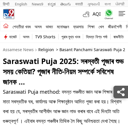
हिन्दी 
English
News9
ಕನ್ನಡ
తెలుగు
मराठी
ગુજરાતી
বাংলা
ਪੰਜਾਬੀ
AQI
শেহতীয়া খবৰ
শেহতীয়া খবৰ
অসম
ভাৰত
মনোৰঞ্জন
ব্যৱসায়
শিক্ষা
খেল
জীৱনশৈলী
ব
বাজেট
অসম
TV9 Shorts
পুৱাৰ মুখ্য খবৰ
হিমন্ত বিশ্ব শৰ্মা
ৰাজনীতি
অসম
Assamese News
Religion
> Basant Panchami Saraswati Puja 20
ভাৰত
Saraswati Puja 2025: সৰস্বতী পূজাৰ শুভ
মনোৰঞ্জন
সময় কেতিয়া? পূজাৰ নীতি-নিয়ম সম্পৰ্কে সবিশেষ
ব্যৱসায়
জানক …
শিক্ষা
Saraswati Puja method: বসন্ত পঞ্চমীত জ্ঞান আৰু শিক্ষাৰ দেৱী
মাতা সৰস্বতীক ঘৰ, কাৰ্যালয় আৰু শিক্ষানুষ্ঠান আদিত পূজা কৰা হয়। বিশ্বাস
খেল
কৰা হয় যে, সৰস্বতীৰ আশীৰ্বাদ আৰু জ্ঞান লাভ কৰাৰ বাবে এই দিনটো অতি
জীৱনশৈলী
গুৰুত্বপূৰ্ণ । এইবাৰ বসন্ত পঞ্চমীৰ তিথিক লৈ কিছু অনিশ্চয়তা দেখা গৈছে।