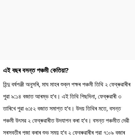
এই বছৰ বসন্ত পঞ্চমী কেতিয়া?
হিন্দু বৰ্ষপঞ্জী অনুসৰি, মাঘ মাহৰ শুক্ল পক্ষৰ পঞ্চমী তিথি ২ ফেব্ৰুৱাৰীৰ
পুৱা ৯:১৪ বজাত আৰম্ভ হ’ব। এই তিথি পিছদিনা, ফেব্ৰুৱাৰী ৩
তাৰিখে পুৱা ৬:৫২ বজাত সমাপ্ত হ’ব। উদয় তিথিৰ মতে, বসন্ত
পঞ্চমী উৎসৱ ২ ফেব্ৰুৱাৰীত উদযাপন কৰা হ’ব। বসন্ত পঞ্চমীত দেৱী
সৰস্বতীৰ পূজা কৰাৰ শুভ সময় হ’ব ২ ফেব্ৰুৱাৰীৰ পুৱা ৭:০৯ বজাৰ