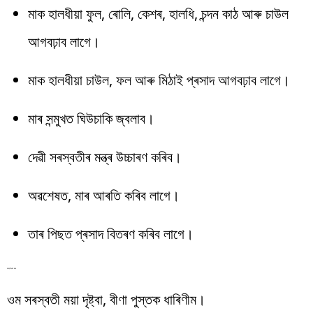
মাক হালধীয়া ফুল, ৰোলি, কেশৰ, হালধি, চন্দন কাঠ আৰু চাউল
আগবঢ়াব লাগে।
মাক হালধীয়া চাউল, ফল আৰু মিঠাই প্ৰসাদ আগবঢ়াব লাগে।
মাৰ সন্মুখত ঘিউচাকি জ্বলাব।
দেৱী সৰস্বতীৰ মন্ত্ৰ উচ্চাৰণ কৰিব।
অৱশেষত, মাৰ আৰতি কৰিব লাগে।
তাৰ পিছত প্ৰসাদ বিতৰণ কৰিব লাগে।
সৰস্বতী ধ্যান মন্ত্ৰ
ওম সৰস্বতী ময়া দৃষ্ট্বা, বীণা পুস্তক ধাৰিণীম।