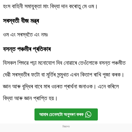
হংস বাহিনী সমাযুক্তা মাং বিদ্যা দান কৰোতু মে ওম।
সৰস্বতী বীজ মন্ত্ৰ
ওম এং সৰস্বতৈ এং নমঃ
বসন্ত পঞ্চমীৰ প্ৰতিকাৰ
যিসকল শিশুৱে পঢ়া মনোযোগ দিব নোৱাৰে তেওঁলোকে বসন্ত পঞ্চমীত
দেৱী সৰস্বতীৰ ফটো বা মূৰ্তিৰ সন্মুখত এখন কিতাপ ৰাখি পূজা কৰক।
জ্ঞান আৰু বুদ্ধিৰ বাবে মাৰ ওচৰত প্ৰাৰ্থনা জনাওক। এনে কৰিলে
বিদ্যা আৰু জ্ঞান প্ৰাপ্তি হয়।
আমাৰ চেনেলটো অনুসৰণ কৰক