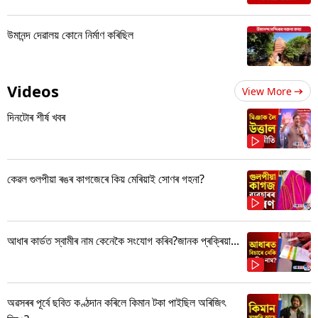
উমানন্দ দেৱালয় কোনে নিৰ্মাণ কৰিছিল
Videos
View More
দিনটোৰ শীৰ্ষ খবৰ
কেৱল গুলপীয়া ৰঙৰ কাগজেৰে কিয় মেৰিয়াই সোণৰ গহনা?
আধাৰ কাৰ্ডত স্বামীৰ নাম কেনেকৈ সংযোগ কৰিব?জানক প্ৰক্ৰিয়া...
অৱসৰৰ পূৰ্বে ছবিত কণ্ঠদান কৰিলে কিমান টকা পাইছিল অৰিজিৎ