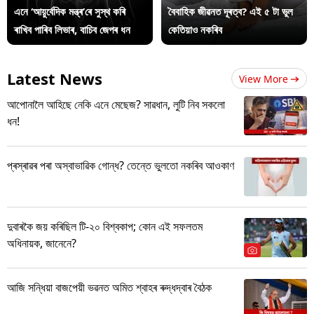
এনে ‘আয়ুৰ্বেদিক মন্ত্ৰ’ৰে সুস্থ কৰি
বৈবাহিক জীৱনত দূৰত্ব? এই ৫ টা ভুল
ৰাখিব পাৰিব লিভাৰ, বাচিব জেপৰ ধন
কেতিয়াও নকৰিব
Latest News
View More
আপোনালৈ আহিছে নেকি এনে মেছেজ? সাৱধান, লুটি নিব সকলো
ধন!
প্ৰস্ৰাৱৰ পৰা অস্বাভাৱিক গোন্ধ? তেন্তে ভুলতো নকৰিব আওকাণ
দুবাৰকৈ জয় কৰিছিল টি-২০ বিশ্বকাপ; কোন এই সফলতম
অধিনায়ক, জানেনে?
আজি সন্ধিয়া বাজপেয়ী ভৱনত অমিত শ্বাহৰ ৰুদ্ধদ্বাৰ বৈঠক