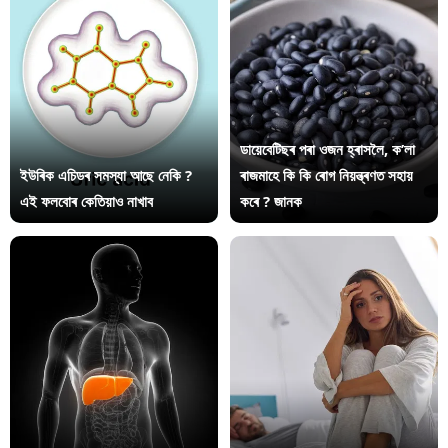
ডায়েবেটিছৰ পৰা ওজন হ্ৰাসলৈ, ক’লা
ইউৰিক এচিডৰ সমস্যা আছে নেকি ?
ৰাজমাহে কি কি ৰোগ নিয়ন্ত্ৰণত সহায়
এই ফলবোৰ কেতিয়াও নাখাব
কৰে ? জানক