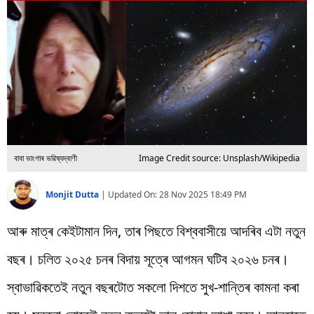
বিশ্ব
প্ৰযুক্তি
Videos
বাবা ভাংগাৰ ভৱিষ্যদ্বাণী
Image Credit source: Unsplash/Wikipedia
Monjit Dutta
|
Updated On:
28 Nov 2025 18:49 PM
আৰু মাত্ৰ কেইটামান দিন, তাৰ পিছতে বিশ্ববাসীয়ে আদৰিব এটা নতুন
বছৰ। চলিত ২০২৫ চনৰ বিদায় সূত্ৰে আগমন ঘটিব ২০২৬ চনৰ।
স্বাভাৱিকতেই নতুন বছৰটোত সকলো দিশতে সুখ-শান্তিৰ কামনা কৰা