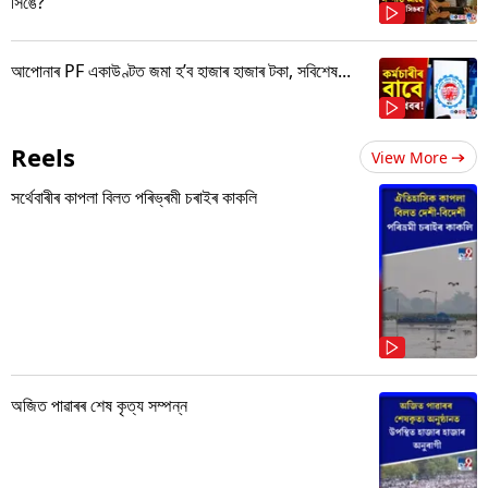
সিঙে?
আপোনাৰ PF একাউণ্টত জমা হ’ব হাজাৰ হাজাৰ টকা, সবিশেষ...
Reels
View More
সৰ্থেবাৰীৰ কাপলা বিলত পৰিভ্ৰমী চৰাইৰ কাকলি
অজিত পাৱাৰৰ শেষ কৃত্য সম্পন্ন