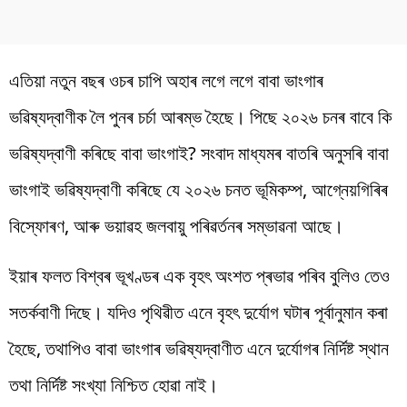
এতিয়া নতুন বছৰ ওচৰ চাপি অহাৰ লগে লগে বাবা ভাংগাৰ
ভৱিষ্যদ্বাণীক লৈ পুনৰ চৰ্চা আৰম্ভ হৈছে। পিছে ২০২৬ চনৰ বাবে কি
ভৱিষ্যদ্বাণী কৰিছে বাবা ভাংগাই? সংবাদ মাধ্যমৰ বাতৰি অনুসৰি বাবা
ভাংগাই ভৱিষ্যদ্বাণী কৰিছে যে ২০২৬ চনত ভূমিকম্প, আগ্নেয়গিৰিৰ
বিস্ফোৰণ, আৰু ভয়াৱহ জলবায়ু পৰিৱৰ্তনৰ সম্ভাৱনা আছে।
ইয়াৰ ফলত বিশ্বৰ ভূখণ্ডৰ এক বৃহৎ অংশত প্ৰভাৱ পৰিব বুলিও তেও
সতৰ্কবাণী দিছে। যদিও পৃথিৱীত এনে বৃহৎ দুৰ্যোগ ঘটাৰ পূৰ্বানুমান কৰা
হৈছে, তথাপিও বাবা ভাংগাৰ ভৱিষ্যদ্বাণীত এনে দুৰ্যোগৰ নিৰ্দিষ্ট স্থান
তথা নিৰ্দিষ্ট সংখ্যা নিশ্চিত হোৱা নাই।