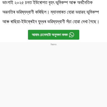
ভাংগাই ২০২৫ চনত ইউৰোপত বৃহৎ ভূমিকম্প আৰু অৰ্থনৈতিক
অৱনতিৰ ভৱিষ্যদ্বাণী কৰিছিল। ম্যানমাৰত হোৱা ভয়াৱহ ভূমিকম্প
আৰু ৰাছিয়া-ইউক্ৰেইন যুদ্ধৰ ভৱিষ্যদ্বাণী সঁচা হোৱা দেখা গৈছে।
আমাৰ চেনেলটো অনুসৰণ কৰক