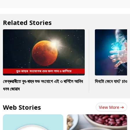
Related Stories
ফেব্ৰুৱাৰীতে বুধ-ৰাহুৰ শুভ সংযোগে এই ৩ ৰাশিলৈ আনিব
দিনটো কেনে যাব? চাও
ধনৰ জোৱাৰ
Web Stories
View More