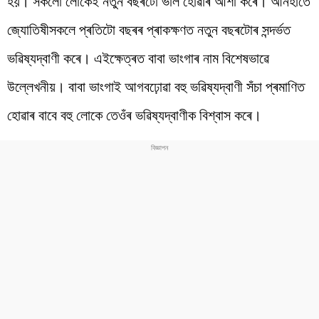
হয়। সকলো লোকেই নতুন বছৰটো ভাল হোৱাৰ আশা কৰে। আনহাতে
জ্যোতিষীসকলে প্ৰতিটো বছৰৰ প্ৰাকক্ষণত নতুন বছৰটোৰ সন্দৰ্ভত
ভৱিষ্যদ্বাণী কৰে। এইক্ষেত্ৰত বাবা ভাংগাৰ নাম বিশেষভাৱে
উল্লেখনীয়। বাবা ভাংগাই আগবঢ়োৱা বহু ভৱিষ্যদ্বাণী সঁচা প্ৰমাণিত
হোৱাৰ বাবে বহু লোকে তেওঁৰ ভৱিষ্যদ্বাণীক বিশ্বাস কৰে।