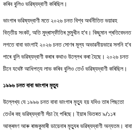
কৰিব বুলিও ভৱিষ্যদ্বাণী কৰিছিল।
ভাংগাৰ ভৱিষ্যদ্বাণী মতে ২০২৬ চনত বিশ্ব অৰ্থনীতিত ভয়াৱহ
বিত্তীয় সংকট, অতি মুদ্ৰাস্ফীতিৰ সন্মুখীন হ’ব। কিছুমান প্ৰতিবেদনত
লগতে বাবা ভাংগাই ২০২৬ চনত সোণৰ মূল্য অভাৱনীয়ভাৱে সলনি হ’ব
পাৰে বুলি ভৱিষ্যদ্বাণী কৰাৰ কথাও উল্লেখ কৰা হৈছে। ২০২৬ চনত
চীনে যথেষ্ট আধিপত্য লাভ কৰিব বুলিও তেওঁ ভৱিষ্যদ্বাণী কৰিছিল।
১৯৯৬ চনত বাবা ভাংগাৰ মৃত্যু
উল্লেখ্য যে ১৯৯৬ চনত বাবা ভাংগাৰ মৃত্যু হয় যদিও তাৰ পিছতো
তেওঁৰ বহু ভৱিষ্যদ্বাণী সঁচা হৈ পৰিছে। ইয়াৰ ভিতৰত ৯/১১ৰ
আক্ৰমণ আৰু ৰাজকুমাৰী ডায়েনাৰ মৃত্যুৰ ভৱিষ্যদ্বাণী অন্যতম। বাবা