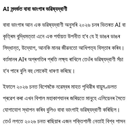
AI সন্দৰ্ভত বাবা ভাংগাৰ ভৱিষ্যদ্বাণী
বাবা ভাংগাৰ আন এক ভৱিষ্যদ্বাণী অনুসৰি ২০২৬ চনৰ ভিতৰত AI বা
কৃত্ৰিম বুদ্ধিমত্তা এনে এক পৰ্যায়ত উপনীত হ’ব যে ই ডাঙৰ ডাঙৰ
সিদ্ধান্ত, উদ্যোগ, আনকি মানৱ জীৱনতো আধিপত্য বিস্তাৰ কৰিব।
বৰ্তমানৰ AIৰ অগ্ৰগতিৰ প্ৰতি লক্ষ্য ৰাখিলে তেওঁৰ ভৱিষ্যদ্বাণী সঁচা
হ’ব পাৰে বুলি বহু লোকেই ধাৰণা কৰিছে।
ইফালে ২০২৬ চনত বিশেষকৈ নৱেম্বৰ মাহত পৃথিৱীৰ বায়ুমণ্ডলত
প্ৰৱেশ কৰা এখন বিশাল মহাকাশযানৰ জৰিয়তে মানুহে এলিয়েনৰ সৈতে
যোগাযোগ স্থাপন কৰিব বুলিও বাবা ভাংগাই ভৱিষ্যদ্বাণী কৰিছিল।
তেওঁ লগতে ২০২৬ চনত ৰাছিয়াৰ এজন শক্তিশালী নেতাই বিশ্ব শাসন