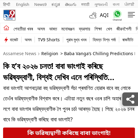
हिन्दी 
English
News9
ಕನ್ನಡ
తెలుగు
मराठी
ગુજરાતી
বাংলা
ਪੰਜਾਬੀ
AQI
শেহতীয়া খবৰ
শেহতীয়া খবৰ
অসম
ভাৰত
মনোৰঞ্জন
ব্যৱসায়
শিক্ষা
খেল
জীৱনশৈলী
ব
বাজেট
অসম
TV9 Shorts
পুৱাৰ মুখ্য খবৰ
হিমন্ত বিশ্ব শৰ্মা
ৰাজনীতি
অসম
Assamese News
Religion
> Baba Vanga’s Chilling Predictions F
ভাৰত
কি হ’ব ২০২৬ চনত! বাবা ভাংগাই কৰিছে
মনোৰঞ্জন
ভৱিষ্যদ্বাণী, বিশ্বই দেখিব এনে পৰিস্থিতি…
ব্যৱসায়
বাবা ভাংগাই আগবঢ়োৱা বহু ভৱিষ্যদ্বাণী সঁচা প্ৰমাণিত হোৱাৰ বাবে বহু লোকে
শিক্ষা
তেওঁৰ ভৱিষ্যদ্বাণীক বিশ্বাস কৰে। এতিয়া নতুন বছৰ ওচৰ চাপি অহাৰ লগে
লগে বাবা ভাংগাৰ ভৱিষ্যদ্বাণীক লৈ পুনৰ চৰ্চা আৰম্ভ হৈছে। পিছে ২০২৬ চনৰ
খেল
বাবে কি ভৱিষ্যদ্বাণী কৰিছে বাবা ভাংগাই?
জীৱনশৈলী