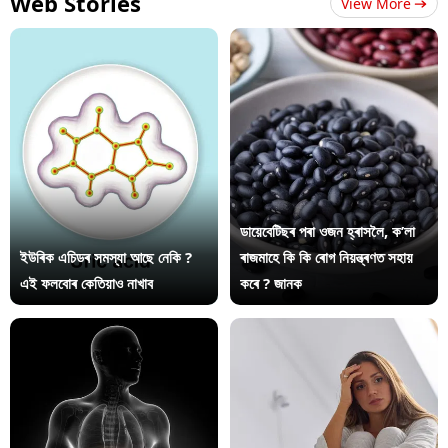
Web Stories
View More
ডায়েবেটিছৰ পৰা ওজন হ্ৰাসলৈ, ক’লা
ইউৰিক এচিডৰ সমস্যা আছে নেকি ?
ৰাজমাহে কি কি ৰোগ নিয়ন্ত্ৰণত সহায়
এই ফলবোৰ কেতিয়াও নাখাব
কৰে ? জানক