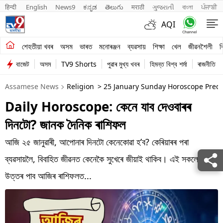
हिन्दी 
English
News9
ಕನ್ನಡ
తెలుగు
मराठी
ગુજરાતી
বাংলা
ਪੰਜਾਬੀ
AQI
শেহতীয়া খবৰ
শেহতীয়া খবৰ
অসম
ভাৰত
মনোৰঞ্জন
ব্যৱসায়
শিক্ষা
খেল
জীৱনশৈলী
ব
বাজেট
অসম
TV9 Shorts
পুৱাৰ মুখ্য খবৰ
হিমন্ত বিশ্ব শৰ্মা
ৰাজনীতি
অসম
Assamese News
Religion
> 25 January Sunday Horoscope Predic
ভাৰত
Daily Horoscope: কেনে যাব দেওবাৰৰ
মনোৰঞ্জন
দিনটো? জানক দৈনিক ৰাশিফল
ব্যৱসায়
আজি ২৫ জানুৱাৰী, আপোনাৰ দিনটো কেনেকোৱা হ’ব? কেৰিয়াৰৰ পৰা
শিক্ষা
ব্যৱসায়লৈ, বিবাহিত জীৱনত কেনেকৈ সুখেৰে জীয়াই থাকিব। এই সকলো
উত্তৰ পাব আজিৰ ৰাশিফলত...
খেল
জীৱনশৈলী