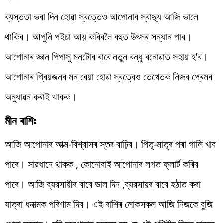
ব্যস্ততা ভৰা দিন হোৱা স্বত্তেও আপোনাৰ স্বাস্থ্য আজি ভালে
থাকিব। আপুনি পইচা আয় কৰিবলৈ বহুত উৎসৰ সন্ধান পাব।
আপোনাৰ জ্ঞান পিপাসু মনটোৰ বাবে নতুন বন্ধু বনোৱাত সহায় হ’ব।
আপোনাৰ প্ৰিয়জনৰ মন বেয়া হোৱা স্বত্বেও তেখেতক নিজৰ প্ৰেমৰ
অনুধাৱন কৰাই থাকক।
মীন ৰাশিঃ
আজি আপোনাৰ আত্ম-বিশ্বাসৰ স্তৰ বাঢ়িব। পিতৃ-মাতৃৰ পৰা গালি খাব
পাৰে। সাৱধানে থাকক , কোনোবাই আপোনাৰ লগত ফ্লাৰ্ট কৰিব
পাৰে। আজি ব্যৱসায়ীৰ বাবে ভাল দিন ,ব্যৱসায়ৰ বাবে হঠাত কৰা
যাত্ৰা ধনাত্মক পৰিণাম দিব। এই ৰাশিৰ লোকসকল আজি নিজকে বুজি