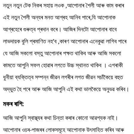
নতুন নতুন টেক নিকৰ সহায় লওক ,আপোনাৰ শৈলী আৰু কাম কৰাৰ
এই নতুন শৈলী অন্যৰ মনত আগ্ৰহ আনিব পাৰে,যি আপোনাক
আগ্ৰহেৰে গুৰুত্ব প্ৰদান কৰে। আজিৰ দিনটো আপোনাৰ বাবে
লাভদায়ক বুলি প্ৰমাণিত নহ’ব ,কাৰণ আপোনাৰ এনেকুৱা লাগিব পাৰে
যে আজি সকলো বস্তু আপোনাৰ পক্ষত থাকিব আৰু আজি সকলো
কামতে আপুনি সফল হোৱাৰ লগতে উচ্চ স্থানত থাকিব । এগৰাকী
ধুনীয়া ব্যক্তিত্ব সম্পন্ন জীৱন লগৰীৰ লগত জীৱন সচাঁকৈয়ে বহুত
অদ্ভুত হৈ পৰে আৰু আজি আপুনি এই কথা ভালকৈয়ে অনুভৱ কৰিব।
মকৰ ৰাশি:
আজি আপুনি স্বাস্থ্যৰ কথা চিন্তা কৰাৰ কোনো আৱশ্যক নাই।
আপোনাৰ ওচৰ-পাজৰৰ লোকসমূহে আপোনাক উৎসাহিত কৰিব আৰু