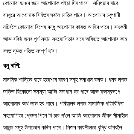
কোনোবা ডাঙৰ জনে আপোনাক পইচা দিব পাৰে। সন্ধিয়াৰ বাবে
বন্ধুৱে আপোনাক সিহঁতৰ ঘৰলৈ মাতিব পাৰে। আপোনাৰ চকুুপানী
মচিবলৈ কোনোবা বিশেষ বন্ধু আপোনাৰ কাষত আহিব পাৰে। সহকৰ্মী
আৰু বৰিষ্ঠ জনৰ পূৰ্ণ সহায় সহযোগিতাৰ বাবে অফিচত আপোনাৰ কাম
বহুত দ্ৰুত গতিত সম্পূৰ্ণ হ’ব।
ধনু ৰাশি:
মানসিক শান্তিৰ বাবে হতাশাৰ কাৰণ সমূহ সমাধান কৰক। ধনৰ লগত
জড়িত যিকোনো সমস্যা আজি সমাধান হব পাৰে আৰু ফলস্বৰূপে
আপোনাৰ অৰ্থ লাভ হব পাৰে। পৰিয়ালৰ লগত সামাজিক গতিবিধিত
সহযোগিতা প্ৰেমৰ পিনে দি চাব গ’লে আজি আপোনাৰ জীৱন সীমাহীন
আনন্দ সমূহ উপভোগ কৰিব পাৰে। নিজৰ কাৰ্যশীলতা বৃদ্ধি কৰিবলৈ