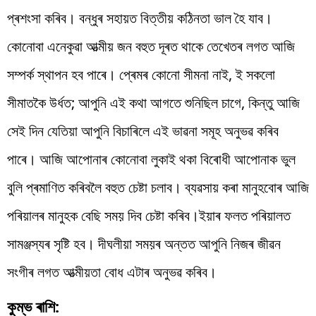
প্ৰশংসা কৰিব। বন্ধুৰ সহায়ত বিত্তীয় কঠিনতা ভাল হৈ যাব।
কোনোবা এনেকুৱা আত্মীয় জন বহুত দূৰত থাকে তেখেতৰ লগত আজি
সম্পৰ্ক স্থাপন হব পাৰে। প্ৰেমৰ কোনো সীমনা নাই, ই সকলো
সীমাতকৈ উৰ্ধত; আপুনি এই কথা আগতে শুনিছিল চাগে, কিন্তু আজি
সেই দিন যেতিয়া আপুনি বিচাৰিলে এই ভাৱনা সমূহ অনুভৱ কৰিব
পাৰে। আজি আপোনাৰ কোনোবা লুকাই থকা বিৰোধী আপোনাক ভুল
বুলি প্ৰমাণিত কৰিবলৈ বহুত চেষ্টা চলাব। ব্যৱসায় কৰা মানুহবোৰ আজি
পৰিয়ালৰ মানুহক বেছি সময় দিব চেষ্টা কৰিব।ইয়াৰ ফলত পৰিয়ালত
সামঞ্জস্যৰ সৃষ্টি হব। দীঘলীয়া সময়ৰ অন্তত আপুনি নিজৰ জীৱন
সংগীৰ লগত আত্মীয়তা বোধ এটাৰ অনুভৱ কৰিব।
কুম্ভ ৰাশি: