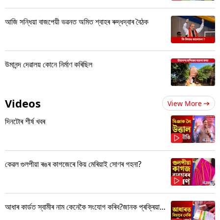
আজি সন্ধিয়া বাজপেয়ী ভৱনত অমিত শ্বাহৰ ৰুদ্ধদ্বাৰ বৈঠক
উমানন্দ দেৱালয় কোনে নিৰ্মাণ কৰিছিল
Videos
View More
দিনটোৰ শীৰ্ষ খবৰ
কেৱল গুলপীয়া ৰঙৰ কাগজেৰে কিয় মেৰিয়াই সোণৰ গহনা?
আধাৰ কাৰ্ডত স্বামীৰ নাম কেনেকৈ সংযোগ কৰিব?জানক প্ৰক্ৰিয়া...