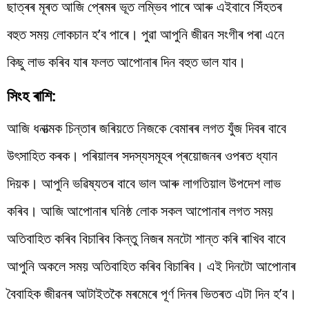
ছাত্ৰৰ মূৰত আজি প্ৰেমৰ ভূত লম্ভিব পাৰে আৰু এইবাবে সিঁহতৰ
বহুত সময় লোকচান হ’ব পাৰে। পুৱা আপুনি জীৱন সংগীৰ পৰা এনে
কিছু লাভ কৰিব যাৰ ফলত আপোনাৰ দিন বহুত ভাল যাব।
সিংহ ৰাশি:
আজি ধনাত্মক চিন্তাৰ জৰিয়তে নিজকে বেমাৰৰ লগত যুঁজ দিবৰ বাবে
উৎসাহিত কৰক। পৰিয়ালৰ সদস্যসমূহৰ প্ৰয়োজনৰ ওপৰত ধ্যান
দিয়ক। আপুনি ভৱিষ্যতৰ বাবে ভাল আৰু লাগতিয়াল উপদেশ লাভ
কৰিব। আজি আপোনাৰ ঘনিষ্ঠ লোক সকল আপোনাৰ লগত সময়
অতিবাহিত কৰিব বিচাৰিব কিন্তু নিজৰ মনটো শান্ত কৰি ৰাখিব বাবে
আপুনি অকলে সময় অতিবাহিত কৰিব বিচাৰিব। এই দিনটো আপোনাৰ
বৈবাহিক জীৱনৰ আটাইতকৈ মৰমেৰে পূৰ্ণ দিনৰ ভিতৰত এটা দিন হ’ব।