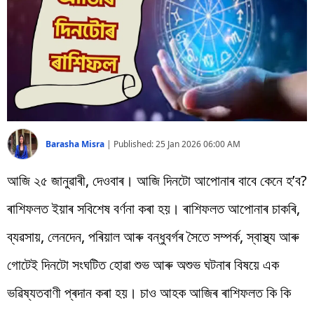
বিশ্ব
প্ৰযুক্তি
Videos
Barasha Misra
|
Published:
25 Jan 2026 06:00 AM
আজি ২৫ জানুৱাৰী, দেওবাৰ। আজি দিনটো আপোনাৰ বাবে কেনে হ’ব?
ৰাশিফলত ইয়াৰ সবিশেষ বৰ্ণনা কৰা হয়। ৰাশিফলত আপোনাৰ চাকৰি,
ব্যৱসায়, লেনদেন, পৰিয়াল আৰু বন্ধুবৰ্গৰ সৈতে সম্পৰ্ক, স্বাস্থ্য আৰু
গোটেই দিনটো সংঘটিত হোৱা শুভ আৰু অশুভ ঘটনাৰ বিষয়ে এক
ভৱিষ্যতবাণী প্ৰদান কৰা হয়। চাও আহক আজিৰ ৰাশিফলত কি কি