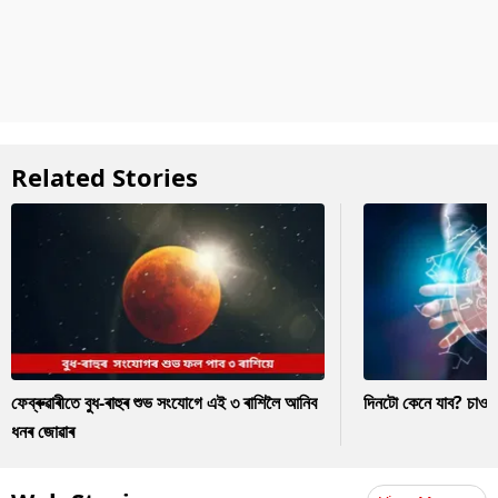
Related Stories
ফেব্ৰুৱাৰীতে বুধ-ৰাহুৰ শুভ সংযোগে এই ৩ ৰাশিলৈ আনিব
দিনটো কেনে যাব? চাও
ধনৰ জোৱাৰ