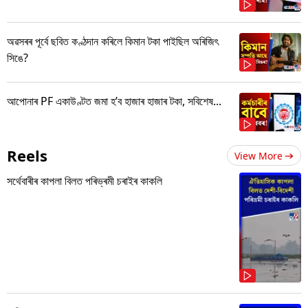
অৱসৰৰ পূৰ্বে ছবিত কণ্ঠদান কৰিলে কিমান টকা পাইছিল অৰিজিৎ
সিঙে?
আপোনাৰ PF একাউণ্টত জমা হ’ব হাজাৰ হাজাৰ টকা, সবিশেষ...
Reels
View More
সৰ্থেবাৰীৰ কাপলা বিলত পৰিভ্ৰমী চৰাইৰ কাকলি