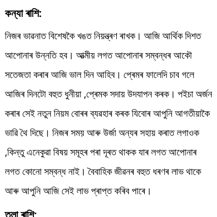
কন্যা ৰাশি:
নিজৰ ভাৱনাত বিশেষকৈ খঙত নিয়ন্ত্ৰণ ৰাখক। আজি আৰ্থিক দিশত
আপোনাৰ উন্নতি হব। আত্মীয় লগত আপোনাৰ সম্বন্ধৰ আকৌ
সতেজতা কৰাৰ আজি ভাল দিন আহিব। প্ৰেমৰ ফালেদি চাব গলে
আজিৰ দিনটো বহুত ধুনীয়া ,প্ৰেমক সদায় উদযাপন কৰক। পইচা অৰ্জন
কৰাৰ সেই নতুন নিয়ম বোৰৰ ব্যৱহাৰ কৰক যিবোৰ আপুনি আগতীয়াকৈ
ভাৱি থৈ দিছে। নিজৰ সময় আৰু উৰ্জা অন্যৰ সহায় কৰাত লগাওক
,কিন্তু এনেকুৱা বিষয় সমূহৰ পৰা দূৰত থাকক যাৰ লগত আপোনাৰ
লগত কোনো সম্বন্ধ নাই। বৈবাহিক জীৱনৰ বহুত ধৰণৰ লাভ থাকে
আৰু আপুনি আজি সেই লাভ প্ৰাপ্ত কৰিব পাৰে।
তুলা ৰাশি: