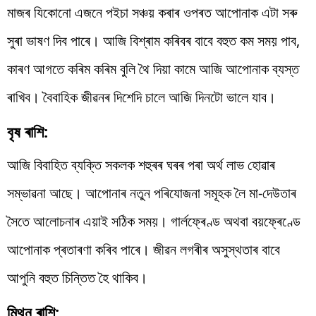
মাজৰ যিকোনো এজনে পইচা সঞ্চয় কৰাৰ ওপৰত আপোনাক এটা সৰু
সুৰা ভাষণ দিব পাৰে। আজি বিশ্ৰাম কৰিবৰ বাবে বহুত কম সময় পাব,
কাৰণ আগতে কৰিম কৰিম বুলি থৈ দিয়া কামে আজি আপোনাক ব্যস্ত
ৰাখিব। বৈবাহিক জীৱনৰ দিশেদি চালে আজি দিনটো ভালে যাব।
বৃষ ৰাশি:
আজি বিবাহিত ব্যক্তি সকলক শহুৰৰ ঘৰৰ পৰা অৰ্থ লাভ হোৱাৰ
সম্ভাৱনা আছে। আপোনাৰ নতুন পৰিযোজনা সমূহক লৈ মা-দেউতাৰ
সৈতে আলোচনাৰ এয়াই সঠিক সময়। গাৰ্লফ্ৰেণ্ড অথবা বয়ফ্ৰেণ্ডে
আপোনাক প্ৰতাৰণা কৰিব পাৰে। জীৱন লগৰীৰ অসুস্থতাৰ বাবে
আপুনি বহুত চিন্তিত হৈ থাকিব।
মিথুন ৰাশি: