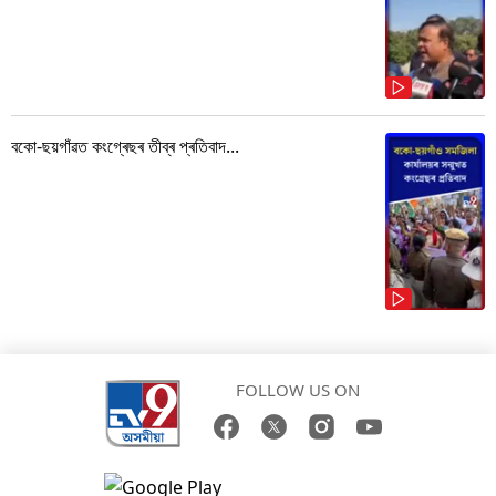
বকো-ছয়গাঁৱত কংগ্ৰেছৰ তীব্ৰ প্ৰতিবাদ...
FOLLOW US ON