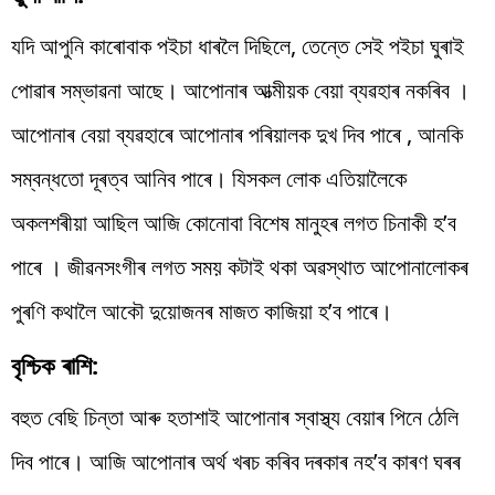
যদি আপুনি কাৰোবাক পইচা ধাৰলৈ দিছিলে, তেন্তে সেই পইচা ঘুৰাই
পোৱাৰ সম্ভাৱনা আছে। আপোনাৰ আত্মীয়ক বেয়া ব্যৱহাৰ নকৰিব ।
আপোনাৰ বেয়া ব্যৱহাৰে আপোনাৰ পৰিয়ালক দুখ দিব পাৰে , আনকি
সম্বন্ধতো দূৰত্ব আনিব পাৰে। যিসকল লোক এতিয়ালৈকে
অকলশৰীয়া আছিল আজি কোনোবা বিশেষ মানুহৰ লগত চিনাকী হ’ব
পাৰে । জীৱনসংগীৰ লগত সময় কটাই থকা অৱস্থাত আপোনালোকৰ
পুৰণি কথালৈ আকৌ দুয়োজনৰ মাজত কাজিয়া হ’ব পাৰে।
বৃশ্চিক ৰাশি:
বহুত বেছি চিন্তা আৰু হতাশাই আপোনাৰ স্বাস্থ্য বেয়াৰ পিনে ঠেলি
দিব পাৰে। আজি আপোনাৰ অৰ্থ খৰচ কৰিব দৰকাৰ নহ’ব কাৰণ ঘৰৰ