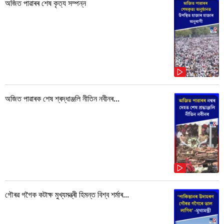
অজিত পাৱাৰৰ শেষ কৃত্য সম্পন্ন
অজিত পাৱাৰক শেষ শ্ৰদ্ধাঞ্জলি নীতিন নবীনৰ...
গৌৰৱ গগৈক কটাক্ষ মুখ্যমন্ত্ৰী হিমন্ত বিশ্ব শৰ্মাৰ...