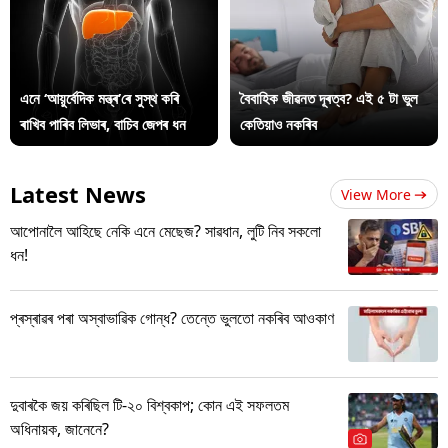
এনে ‘আয়ুৰ্বেদিক মন্ত্ৰ’ৰে সুস্থ কৰি
বৈবাহিক জীৱনত দূৰত্ব? এই ৫ টা ভুল
ৰাখিব পাৰিব লিভাৰ, বাচিব জেপৰ ধন
কেতিয়াও নকৰিব
Latest News
View More
আপোনালৈ আহিছে নেকি এনে মেছেজ? সাৱধান, লুটি নিব সকলো
ধন!
প্ৰস্ৰাৱৰ পৰা অস্বাভাৱিক গোন্ধ? তেন্তে ভুলতো নকৰিব আওকাণ
দুবাৰকৈ জয় কৰিছিল টি-২০ বিশ্বকাপ; কোন এই সফলতম
অধিনায়ক, জানেনে?