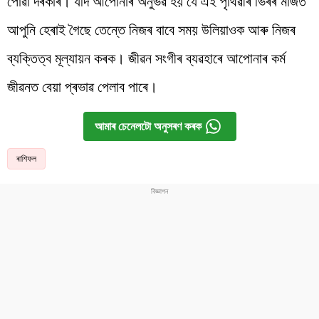
পোৱা দৰকাৰ। যদি আপোনাৰ অনুভৱ হয় যে এই পৃথিৱীৰ ভিৰৰ মাজত
আপুনি হেৰাই গৈছে তেন্তে নিজৰ বাবে সময় উলিয়াওক আৰু নিজৰ
ব্যক্তিত্ব মূল্যায়ন কৰক। জীৱন সংগীৰ ব্যৱহাৰে আপোনাৰ কৰ্ম
জীৱনত বেয়া প্ৰভাৱ পেলাব পাৰে।
আমাৰ চেনেলটো অনুসৰণ কৰক
ৰাশিফল