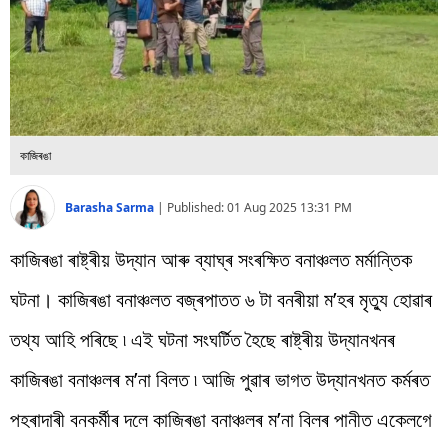
বিশ্ব
প্ৰযুক্তি
Videos
কাজিৰঙা
Barasha Sarma
|
Published:
01 Aug 2025 13:31 PM
কাজিৰঙা ৰাষ্ট্ৰীয় উদ্যান আৰু ব্যাঘ্ৰ সংৰক্ষিত বনাঞ্চলত মৰ্মান্তিক
ঘটনা। কাজিৰঙা বনাঞ্চলত বজ্ৰপাতত ৬ টা বনৰীয়া ম’হৰ মৃত্যু হোৱাৰ
তথ্য আহি পৰিছে ৷ এই ঘটনা সংঘৰ্টিত হৈছে ৰাষ্ট্ৰীয় উদ্যানখনৰ
কাজিৰঙা বনাঞ্চলৰ ম’না বিলত ৷ আজি পুৱাৰ ভাগত উদ্যানখনত কৰ্মৰত
পহৰাদাৰী বনকৰ্মীৰ দলে কাজিৰঙা বনাঞ্চলৰ ম’না বিলৰ পানীত একেলগে