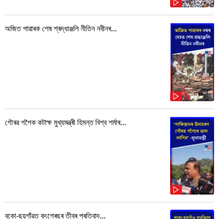
অজিত পাৱাৰক শেষ শ্ৰদ্ধাঞ্জলি নীতিন নবীনৰ...
গৌৰৱ গগৈক কটাক্ষ মুখ্যমন্ত্ৰী হিমন্ত বিশ্ব শৰ্মাৰ...
বকো-ছয়গাঁৱত কংগ্ৰেছৰ তীব্ৰ প্ৰতিবাদ...