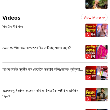
Videos
View More
দিনটোৰ শীৰ্ষ খবৰ
কেৱল গুলপীয়া ৰঙৰ কাগজেৰে কিয় মেৰিয়াই সোণৰ গহনা?
আধাৰ কাৰ্ডত স্বামীৰ নাম কেনেকৈ সংযোগ কৰিব?জানক প্ৰক্ৰিয়া...
অৱসৰৰ পূৰ্বে ছবিত কণ্ঠদান কৰিলে কিমান টকা পাইছিল অৰিজিৎ
সিঙে?