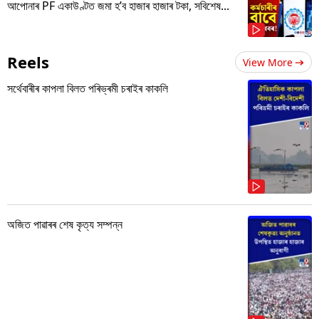
আপোনাৰ PF একাউণ্টত জমা হ’ব হাজাৰ হাজাৰ টকা, সবিশেষ...
Reels
View More
সৰ্থেবাৰীৰ কাপলা বিলত পৰিভ্ৰমী চৰাইৰ কাকলি
অজিত পাৱাৰৰ শেষ কৃত্য সম্পন্ন