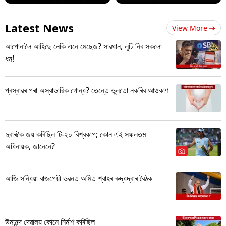
Latest News
View More
আপোনালৈ আহিছে নেকি এনে মেছেজ? সাৱধান, লুটি নিব সকলো
ধন!
প্ৰস্ৰাৱৰ পৰা অস্বাভাৱিক গোন্ধ? তেন্তে ভুলতো নকৰিব আওকাণ
দুবাৰকৈ জয় কৰিছিল টি-২০ বিশ্বকাপ; কোন এই সফলতম
অধিনায়ক, জানেনে?
আজি সন্ধিয়া বাজপেয়ী ভৱনত অমিত শ্বাহৰ ৰুদ্ধদ্বাৰ বৈঠক
উমানন্দ দেৱালয় কোনে নিৰ্মাণ কৰিছিল