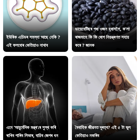
ডায়েবেটিছৰ পৰা ওজন হ্ৰাসলৈ, ক’লা
ইউৰিক এচিডৰ সমস্যা আছে নেকি ?
ৰাজমাহে কি কি ৰোগ নিয়ন্ত্ৰণত সহায়
এই ফলবোৰ কেতিয়াও নাখাব
কৰে ? জানক
এনে ‘আয়ুৰ্বেদিক মন্ত্ৰ’ৰে সুস্থ কৰি
বৈবাহিক জীৱনত দূৰত্ব? এই ৫ টা ভুল
ৰাখিব পাৰিব লিভাৰ, বাচিব জেপৰ ধন
কেতিয়াও নকৰিব