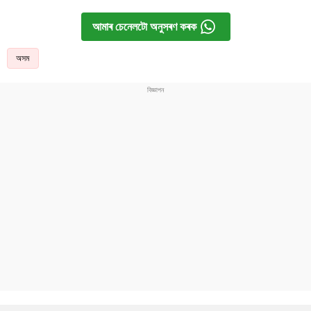
আমাৰ চেনেলটো অনুসৰণ কৰক
অসম