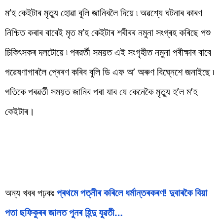
ম’হ কেইটাৰ মৃত্যু হোৱা বুলি জানিবলৈ দিয়ে ৷ অৱশ্যে ঘটনাৰ কাৰণ
নিশ্চিত কৰাৰ বাবেই মৃত ম’হ কেইটাৰ শৰীৰৰ নমুনা সংগ্ৰহ কৰিছে পশু
চিকিৎসকৰ দলটোয়ে ৷ পৰৱৰ্তী সময়ত এই সংগৃহীত নমুনা পৰীক্ষাৰ বাবে
গৱেষণাগাৰলৈ প্ৰেৰণ কৰিব বুলি ডি এফ অ’ অৰুণ বিঘ্নেশে জনাইছে ৷
গতিকে পৰৱৰ্তী সময়ত জানিব পৰা যাব যে কেনেকৈ মৃত্যু হ’ল ম’হ
কেইটাৰ।
অন্য খবৰ পঢ়কঃ
প্ৰথমে পত্নীৰ কৰিলে ধৰ্মান্তৰকৰণ! দুবাৰকৈ বিয়া
পতা ছফিকুৰৰ জালত পুনৰ হিন্দু যুৱতী…