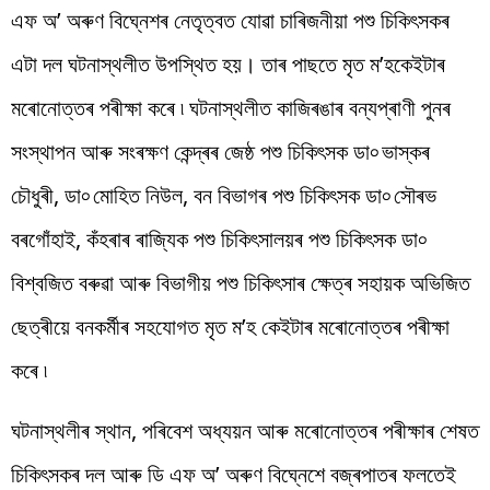
এফ অ’ অৰুণ বিঘ্নেশৰ নেতৃত্বত যোৱা চাৰিজনীয়া পশু চিকিৎসকৰ
এটা দল ঘটনাস্থলীত উপস্থিত হয়। তাৰ পাছতে মৃত ম’হকেইটাৰ
মৰোনোত্তৰ পৰীক্ষা কৰে ৷ ঘটনাস্থলীত কাজিৰঙাৰ বন্যপ্ৰাণী পুনৰ
সংস্থাপন আৰু সংৰক্ষণ কেন্দ্ৰৰ জেষ্ঠ পশু চিকিৎসক ডা৹ ভাস্কৰ
চৌধুৰী, ডা৹ মোহিত নিউল, বন বিভাগৰ পশু চিকিৎসক ডা৹ সৌৰভ
বৰগোঁহাই, কঁহৰাৰ ৰাজ্যিক পশু চিকিৎসালয়ৰ পশু চিকিৎসক ডা৹
বিশ্বজিত বৰুৱা আৰু বিভাগীয় পশু চিকিৎসাৰ ক্ষেত্ৰ সহায়ক অভিজিত
ছেত্ৰীয়ে বনকৰ্মীৰ সহযোগত মৃত ম’হ কেইটাৰ মৰোনোত্তৰ পৰীক্ষা
কৰে ৷
ঘটনাস্থলীৰ স্থান, পৰিবেশ অধ্যয়ন আৰু মৰোনোত্তৰ পৰীক্ষাৰ শেষত
চিকিৎসকৰ দল আৰু ডি এফ অ’ অৰুণ বিঘ্নেশে বজ্ৰপাতৰ ফলতেই