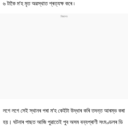
৬ টাকৈ ম’হ মৃত অৱস্থাত প্ৰত্যক্ষ কৰে ৷
লগে লগে সেই স্থানৰ পৰা ম’হ কেইটা উদ্ধাৰ কৰি তদন্ত আৰম্ভ কৰা
হয়। ঘটনাৰ পাছত আজি পুৱাতেই পুব অসম বন্যপ্ৰাণী সংমণ্ডলৰ ডি