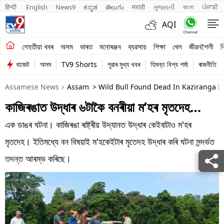
हिन्दी 
English
News9
ಕನ್ನಡ
తెలుగు
मराठी
ગુજરાતી
বাংলা
ਪੰਜਾਬੀ
AQI
শেহতীয়া খবৰ
শেহতীয়া খবৰ
অসম
ভাৰত
মনোৰঞ্জন
ব্যৱসায়
শিক্ষা
খেল
জীৱনশৈলী
ব
বাজেট
অসম
TV9 Shorts
পুৱাৰ মুখ্য খবৰ
হিমন্ত বিশ্ব শৰ্মা
ৰাজনীতি
অসম
Assamese News
Assam
> Wild Bull Found Dead In Kaziranga I
ভাৰত
কাজিৰঙাত উদ্ধাৰ ৬টাকৈ বনৰীয়া ম’হৰ মৃতদেহ…
মনোৰঞ্জন
এক ডাঙৰ ঘটনা। কাজিৰঙা ৰাষ্ট্ৰীয় উদ্যানত উদ্ধাৰ কেইবাটাও ম'হৰ
ব্যৱসায়
মৃতদেহ। ইতিমধ্যে বন বিষয়াই ম'হকেইটাৰ মৃতেদহ উদ্ধাৰ কৰি ঘটনা সন্দৰ্ভত
শিক্ষা
তদন্ত আৰম্ভ কৰিছে।
খেল
জীৱনশৈলী