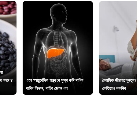
লা
ায় কৰে ?
এনে ‘আয়ুৰ্বেদিক মন্ত্ৰ’ৰে সুস্থ কৰি ৰাখিব
বৈবাহিক জীৱনত দূৰত্ব?
পাৰিব লিভাৰ, বাচিব জেপৰ ধন
কেতিয়াও নকৰিব