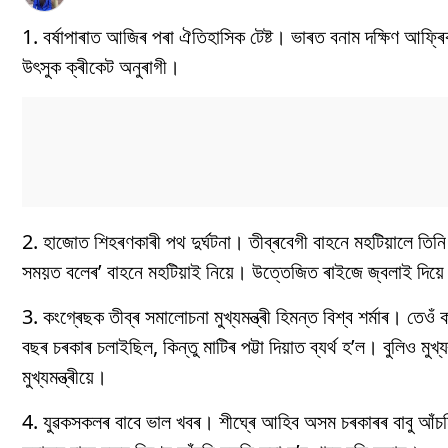
1. বৰ্ষাপাৰাত আজিৰ পৰা ঐতিহাসিক টেষ্ট। ভাৰত বনাম দক্ষিণ আফ্ৰিকা
উৎসুক ক্ৰীকেট অনুৰাগী।
2. হাজোত শিহৰণকাৰী পথ দুৰ্ঘটনা। তীব্ৰবেগী বাহনে মহটিয়ালে তি
সময়ত বলেৰ’ বাহনে মহটিয়াই নিয়ে। উত্তেজিত ৰাইজে জ্বলাই দিয়
3. কংগ্ৰেছক তীব্ৰ সমালোচনা মুখ্যমন্ত্ৰী হিমন্ত বিশ্ব শৰ্মাৰ। 
বছৰ চৰকাৰ চলাইছিল, কিন্তু মাটিৰ পট্টা দিয়াত ব্যৰ্থ হ’ল। বুলিও মু
মুখ্যমন্ত্ৰীয়ে।
4. যুৱকসকলৰ বাবে ভাল খবৰ। শীঘ্ৰে আহিব অসম চৰকাৰৰ বাবু আঁচনি। এ