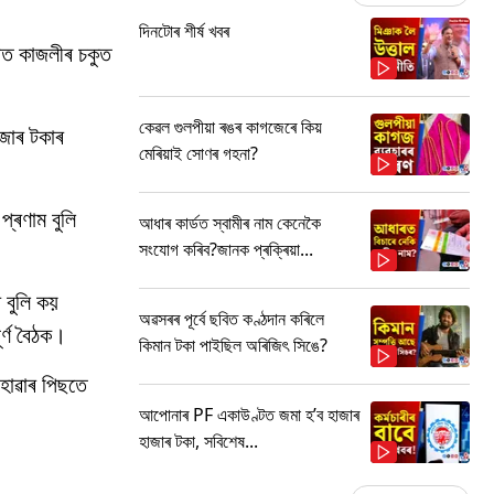
দিনটোৰ শীৰ্ষ খবৰ
ঠানত কাজলীৰ চকুত
কেৱল গুলপীয়া ৰঙৰ কাগজেৰে কিয়
াজাৰ টকাৰ
মেৰিয়াই সোণৰ গহনা?
প্ৰণাম বুলি
আধাৰ কাৰ্ডত স্বামীৰ নাম কেনেকৈ
সংযোগ কৰিব?জানক প্ৰক্ৰিয়া...
ে বুলি কয়
অৱসৰৰ পূৰ্বে ছবিত কণ্ঠদান কৰিলে
ৰ্ণ বৈঠক।
কিমান টকা পাইছিল অৰিজিৎ সিঙে?
 হোৱাৰ পিছতে
আপোনাৰ PF একাউণ্টত জমা হ’ব হাজাৰ
হাজাৰ টকা, সবিশেষ...