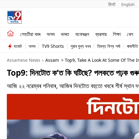
हिन्दी 
English
শেহতীয়া খবৰ
মনোৰঞ্জন
শেহতীয়া খবৰ
অসম
ভাৰত
মনোৰঞ্জন
ব্যৱসায়
শিক্ষা
খেল
অসম
ব্যৱসায়
বাজেট
অসম
TV9 Shorts
পুৱাৰ মুখ্য খবৰ
হিমন্ত বিশ্ব শৰ্মা
ৰাজনীতি
ভাৰত
Assamese News
Assam
> Top9, Take A Look At Some Of The 
Top9: দিনটোত ক’ত কি ঘটিছে? পলকতে পঢ়ক গুৰুত
আজি ২২ নৱেম্বৰ শনিবাৰ, আজিৰ দিনটোত বহুতো খবৰে শীৰ্ষ স্থা