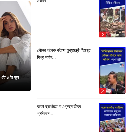
নবীনৰ...
গৌৰৱ গগৈক কটাক্ষ মুখ্যমন্ত্ৰী হিমন্ত
বিশ্ব শৰ্মাৰ...
 এই ৫ টা ভুল
বকো-ছয়গাঁৱত কংগ্ৰেছৰ তীব্ৰ
প্ৰতিবাদ...