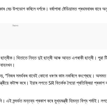
ৰ মেচ উপভোগ কৰিলে দৰ্শকে। বৰ্ষাপাৰা ষ্টেডিয়ামত প্ৰথমবাৰৰ বাবে অনুষ্
নি ছাত্ৰীক। থিতাতে নিহত দুই ছাত্ৰী আৰু আহত এগৰাকী ছাত্ৰী। পুৱা 
ে বাহনখন।
তেওঁ কয়, “নিজৰ সমৰ্থকৰ বাবেই কোনো ধৰণৰ কাম নকৰিলে কংগ্ৰেছে। অসমত
খ্যন্ত্ৰীয়ে কটাক্ষ কৰে। ইয়াৰ লগতে SR বিতৰ্কক লৈয়ো প্ৰতিক্ৰিয়া প্ৰকাশ
ই সন্দৰ্ভত মন্তব্য প্ৰকাশ কৰে মুখ্যমন্ত্ৰী হিমন্ত বিশ্ব শৰ্মাই। লগ