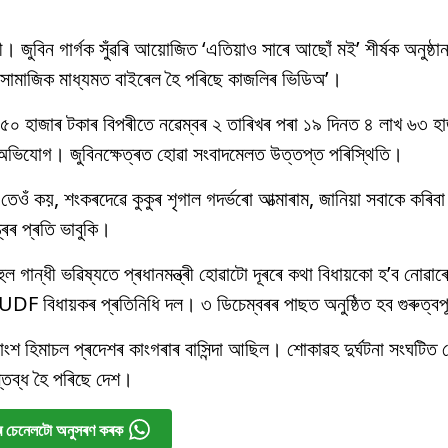
াজলী। জুবিন গাৰ্গক সুঁৱৰি আয়োজিত ‘এতিয়াও সাৰে আছোঁ মই’ শীৰ্ষক অনুষ্
। সামাজিক মাধ্যমত বাইৰেল হৈ পৰিছে কাজলিৰ ভিডিঅ’।
 ৫০ হাজাৰ টকাৰ বিপৰীতে নৱেম্বৰ ২ তাৰিখৰ পৰা ১৯ দিনত ৪ লাখ ৬৩ হ
ৰ অভিযোগ। জুবিনক্ষেত্ৰত হোৱা সংবাদমেলত উত্তপ্ত পৰিস্থিতি।
 তেওঁ কয়, শংকৰদেৱে কুকুৰ শৃগাল গদৰ্ভৰো আত্মাৰাম, জানিয়া সবাকে কৰিবা 
্ৰৰ প্ৰতি ভাবুকি।
ুল গান্ধী ভৱিষ্যতে প্ৰধানমন্ত্ৰী হোৱাটো দূৰৰে কথা বিধায়কো হ’ব নোৱাৰ
F বিধায়কৰ প্ৰতিনিধি দল। ৩ ডিচেম্বৰৰ পাছত অনুষ্ঠিত হব গুৰুত্বপূ
মাংশ হিমাচল প্ৰদেশৰ কাংগৰাৰ বাসিন্দা আছিল। শোকাৱহ দুৰ্ঘটনা সংঘটিত
স্তব্ধ হৈ পৰিছে দেশ।
 চেনেলটো অনুসৰণ কৰক