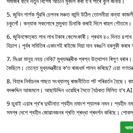
সমাজৰ বাবে নতুন বিশেষ আঁচনি মুকলি কৰা হ’ব পাৰে বুলি জনায়।
5. জুবিন গাৰ্গক সুঁৱৰি চেপনৰ মঞ্চত কান্দি উঠিল তোলনীয়া কন্যা ক
চকুলোঁ। কন্যাক সকলোৰে সন্মুখত চিনাকি কৰাই দিলে ৰাহুল গৌতমে
6. জুবিনক্ষেত্ৰত লাখ লাখ টকাৰ কেলেংকাৰী। প্ৰথম ৪০ দিনত ৪লাখ
হিচাপ। পূৰ্বৰ সমিতিৰ একাংশই ৰাইজে দিয়া দান বৰঙণি হৰলুকী কৰা
7. মিঞা মানুহ নহয় নেকি? মুখ্যমন্ত্ৰীক প্ৰশ্ন উত্থাপন ৰিপুণ বৰাৰ।
কৈছিলে। তেন্তে মুখ্যমন্ত্ৰীয়ে ক’ত ৰাজধৰ্ম পালন কৰিছে? এয়া গণতন্ত
8. বিহাৰ নিৰ্বাচনৰ পাছত সংখ্যালঘু ৰাজনীতিত পট পৰিৱৰ্তন হৈছে। ৰাহ
বদৰুদ্দিন আজমলে। আছাউদ্দিন ওৱেছিৰ সৈতে বৈঠকত মিলিত হ’ব AIUD
9 ডুবাই এয়াৰ শ্ব’ৰ দুৰ্ঘটনাত শ্বহীদ নমাংশ শ্যালক নমন। শ্বহীদ ন
সমগ্ৰ দেশে শ্বহীদ জোৱানজনৰ প্ৰতি শ্ৰদ্ধা প্ৰদৰ্শন কৰিছে। শোক
আমাৰ