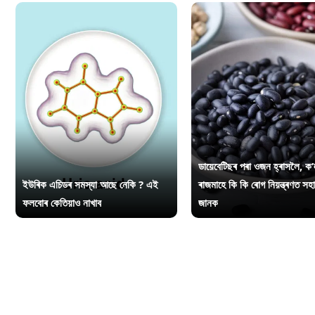
ডায়েবেটিছৰ পৰা ওজন হ্ৰাসলৈ, ক’
ইউৰিক এচিডৰ সমস্যা আছে নেকি ? এই
ৰাজমাহে কি কি ৰোগ নিয়ন্ত্ৰণত সহ
ফলবোৰ কেতিয়াও নাখাব
জানক