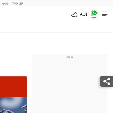
मनी9
TV9-UP
AQI
Videos