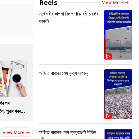
Reels
View More
সৰ্থেবাৰীৰ কাপলা বিলত পৰিভ্ৰমী চৰাইৰ
কাকলি
অজিত পাৱাৰৰ শেষ কৃত্য সম্পন্ন
ণৰ পৰা
ৈ, পুৱাৰ খবৰ...
অজিত পাৱাৰক শেষ শ্ৰদ্ধাঞ্জলি নীতিন
View More