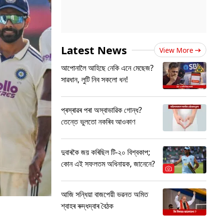
Latest News
View More
আপোনালৈ আহিছে নেকি এনে মেছেজ?
সাৱধান, লুটি নিব সকলো ধন!
প্ৰস্ৰাৱৰ পৰা অস্বাভাৱিক গোন্ধ?
তেন্তে ভুলতো নকৰিব আওকাণ
দুবাৰকৈ জয় কৰিছিল টি-২০ বিশ্বকাপ;
কোন এই সফলতম অধিনায়ক, জানেনে?
আজি সন্ধিয়া বাজপেয়ী ভৱনত অমিত
শ্বাহৰ ৰুদ্ধদ্বাৰ বৈঠক