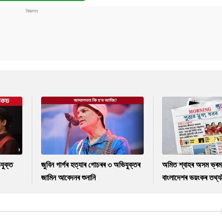
যুক্ত
জুবিন গাৰ্গৰ হত্যাৰ গোচৰৰ ৩ অভিযুক্তৰ
অমিত শ্বাহৰ অসম ভ্ৰম
জামিন আবেদনৰ শুনানি
বাংলাদেশৰ ভয়ংকৰ তথ্যল