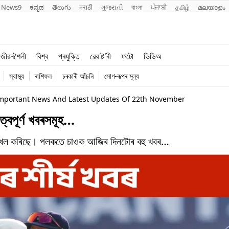
News9
ಕನ್ನಡ
తెలుగు
मराठी
ગુજરાતી
বাংলা
ਪੰਜਾਬੀ
தமிழ்
മലയാളം
শিক্ষা
বিশ্ব
জীৱনশৈলী
বিশ্ব
প্ৰযুক্তি
ৱেব ষ্ট'ৰী
ফটো
ভিডিঅ
খেল
প্ৰযুক্তি
স্বাস্থ্য
ৰাশিফল
চৰকাৰী আঁচনি
সোণ-ৰূপৰ মূল্য
জীৱনশৈলী
Important News And Latest Updates Of 22th November
্বপূৰ্ণ খবৰসমূহ…
ন দখল কৰিছে। পলকতে চাওক আজিৰ দিনটোৰ বহু খবৰ…