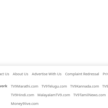
act Us
About Us
Advertise With Us
Complaint Redressal
Pri
work
TV9Marathi.com
TV9Telugu.com
TV9Kannada.com
TV
TV9Hindi.com
MalayalamTV9.com
TV9TamilNews.com
Money9live.com