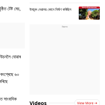
ঠিত টেষ্ট মেচ,
উমানন্দ দেৱালয় কোনে নিৰ্মাণ কৰিছিল
টিউচনলৈ যোৱাৰ
 কংগ্ৰেছে ৬০
 কৰিছে
তে সাংবাদিক
Videos
View More