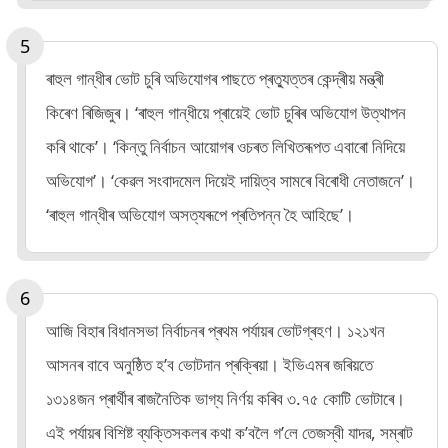
ৰাহুল গান্ধীৰ ভোট চুৰি অভিযোগৰ পাছতে প্ৰত্যুত্তৰ কেন্দ্ৰীয় মন্ত্ৰী
কিৰেণ ৰিজিজুৰ। ‘ৰাহুল গান্ধীয়ে প্ৰায়েই ভোট চুৰিৰ অভিযোগ উত্থাপন
কৰি থাকে’। ‘কিন্তু নিৰ্বাচন আয়োগৰ ওচৰত লিখিতৰূপত এবাৰো নিদিয়ে
অভিযোগ’। ‘কেৱল সংবাদমেল দিয়েই দায়িত্ব সামৰে বিৰোধী নেতাজনে’।
‘ৰাহুল গান্ধীৰ অভিযোগ অসত্যৰূপে প্ৰতিপন্ন হৈ আহিছে’।
আজি বিহাৰ বিধানসভা নিৰ্বাচনৰ প্ৰথম পৰ্যায়ৰ ভোটগ্ৰহণ। ১২১খন
আসনৰ বাবে অনুষ্ঠিত হ’ব ভোটদান প্ৰক্ৰিয়া। ইভিএমৰ জৰিয়তে
১৩১৪জন প্ৰাৰ্থীৰ ৰাজনৈতিক ভাগ্য নিৰ্ণয় কৰিব ৩.৭৫ কোটি ভোটাৰে।
এই পৰ্যায়ৰ বিশিষ্ট ব্যক্তিসকলৰ কথা ক’বলৈ গ’লে তেজস্বী যাদৱ, সম্ৰাট