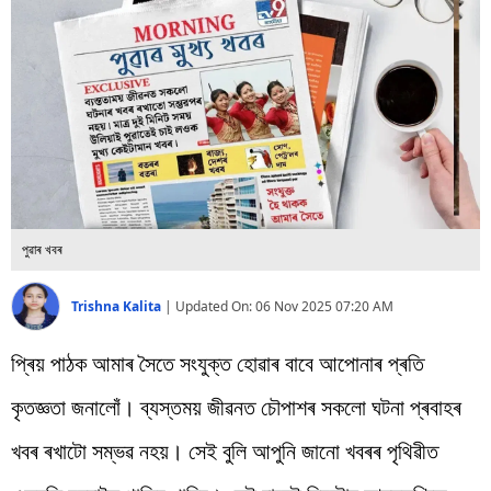
বিশ্ব
প্ৰযুক্তি
Videos
পুৱাৰ খবৰ
Trishna Kalita
|
Updated On:
06 Nov 2025 07:20 AM
প্ৰিয় পাঠক আমাৰ সৈতে সংযুক্ত হোৱাৰ বাবে আপোনাৰ প্ৰতি
কৃতজ্ঞতা জনালোঁ। ব্যস্তময় জীৱনত চৌপাশৰ সকলো ঘটনা প্ৰবাহৰ
খবৰ ৰখাটো সম্ভৱ নহয়। সেই বুলি আপুনি জানো খবৰৰ পৃথিৱীত