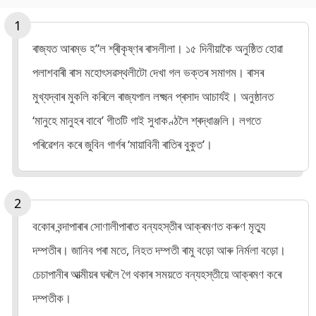
ৰাজ্যত আৰম্ভ হ”ল শ্ৰীকৃষ্ণৰ ৰাসলীলা। ১৫ দিনীয়াকৈ অনুষ্ঠিত হোৱা
পলাশবাৰী ৰাস মহোৎসৱস্থলীটো দেখা গল ভক্তৰ সমাগম। ৰাসৰ
মুখ্যদ্বাৰ মুকলি কৰিলে ৰাজ্যপাল লক্ষ্মন প্ৰসাদ আচাৰ্যই। অনুষ্ঠানত
‘মানুহে মানুহৰ বাবে’ গীতটি গাই সুধাকণ্ঠলৈ শ্ৰদ্ধাঞ্জলি। লগতে
পৰিৱেশন কৰে জুবিন গাৰ্গৰ ‘মায়াবিনী ৰাতিৰ বুকুত’।
বকোৰ বন্দাপাৰাৰ সোণালীপাৰাত বন্যহস্তীৰ আক্ৰমণত কৰুণ মৃত্যু
দম্পতীৰ। জানিব পৰা মতে, নিহত দম্পতী ৰামু বড়ো আৰু নিৰ্মলা বড়ো।
চেচাপানীৰ আত্মীয়ৰ ঘৰলৈ গৈ থকাৰ সময়তে বন্যহস্তীয়ে আক্ৰমণ কৰে
দম্পতীক।