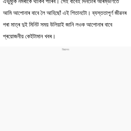
এভুমুকি নমৰাকৈ থাকিব পাৰিব। সেই বাবেই দিনটোৰ আৰম্ভণিতে
আমি আপোনাৰ বাবে লৈ আহিছোঁ এই শিতানটো। ব্যস্ততাপূৰ্ণ জীৱনৰ
পৰা মাত্ৰ দুই মিনিট সময় উলিয়াই জানি লওক আপোনাৰ বাবে
প্ৰয়োজনীয় কেইটামান খবৰ।