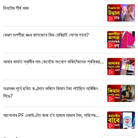
দিনটোৰ শীৰ্ষ খবৰ
কেৱল গুলপীয়া ৰঙৰ কাগজেৰে কিয় মেৰিয়াই সোণৰ গহনা?
আধাৰ কাৰ্ডত স্বামীৰ নাম কেনেকৈ সংযোগ কৰিব?জানক প্ৰক্ৰিয়া...
অৱসৰৰ পূৰ্বে ছবিত কণ্ঠদান কৰিলে কিমান টকা পাইছিল অৰিজিৎ
সিঙে?
আপোনাৰ PF একাউণ্টত জমা হ’ব হাজাৰ হাজাৰ টকা, সবিশেষ...