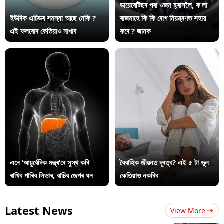
ডায়েবেটিছৰ পৰা ওজন হ্ৰাসলৈ, ক’লা
ইউৰিক এচিডৰ সমস্যা আছে নেকি ?
ৰাজমাহে কি কি ৰোগ নিয়ন্ত্ৰণত সহায়
এই ফলবোৰ কেতিয়াও নাখাব
কৰে ? জানক
এনে ‘আয়ুৰ্বেদিক মন্ত্ৰ’ৰে সুস্থ কৰি
বৈবাহিক জীৱনত দূৰত্ব? এই ৫ টা ভুল
ৰাখিব পাৰিব লিভাৰ, বাচিব জেপৰ ধন
কেতিয়াও নকৰিব
Latest News
View More