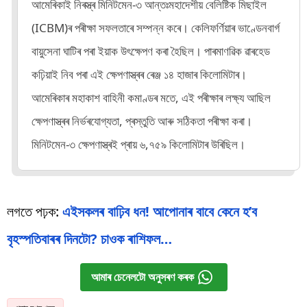
আমেৰিকাই নিৰস্ত্ৰ মিনিটমেন-৩ আন্তঃমহাদেশীয় বেলিষ্টিক মিছাইল
(ICBM)ৰ পৰীক্ষা সফলতাৰে সম্পন্ন কৰে। কেলিফৰ্ণিয়াৰ ভাণ্ডেনবাৰ্গ
বায়ুসেনা ঘাটিৰ পৰা ইয়াক উৎক্ষেপণ কৰা হৈছিল। পাৰমাণৱিক ৱাৰহেড
কঢ়িয়াই নিব পৰা এই ক্ষেপণাস্ত্ৰৰ ৰেঞ্জ ১৪ হাজাৰ কিলোমিটাৰ।
আমেৰিকাৰ মহাকাশ বাহিনী কমাণ্ডৰ মতে, এই পৰীক্ষাৰ লক্ষ্য আছিল
ক্ষেপণাস্ত্ৰৰ নিৰ্ভৰযোগ্যতা, প্ৰস্তুতি আৰু সঠিকতা পৰীক্ষা কৰা।
মিনিটমেন-৩ ক্ষেপণাস্ত্ৰই প্ৰায় ৬,৭৫৯ কিলোমিটাৰ উৰিছিল।
লগতে পঢ়ক:
এইসকলৰ বাঢ়িব ধন! আপোনাৰ বাবে কেনে হ’ব
বৃহস্পতিবাৰৰ দিনটো? চাওক ৰাশিফল…
আমাৰ চেনেলটো অনুসৰণ কৰক