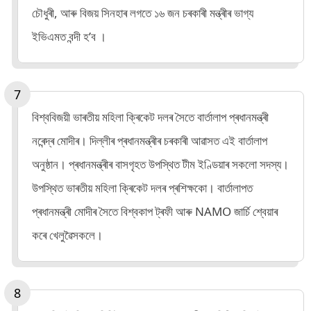
চৌধুৰী, আৰু বিজয় সিনহাৰ লগতে ১৬ জন চৰকাৰী মন্ত্ৰীৰ ভাগ্য
ইভিএমত বন্দী হ’ব ।
বিশ্ববিজয়ী ভাৰতীয় মহিলা ক্ৰিকেট দলৰ সৈতে বাৰ্তালাপ প্ৰধানমন্ত্ৰী
নৰেন্দ্ৰ মোদীৰ। দিল্লীৰ প্ৰধানমন্ত্ৰীৰ চৰকাৰী আৱাসত এই বাৰ্তালাপ
অনুষ্ঠান। প্ৰধানমন্ত্ৰীৰ বাসগৃহত উপস্থিত টীম ইণ্ডিয়াৰ সকলো সদস্য।
উপস্থিত ভাৰতীয় মহিলা ক্ৰিকেট দলৰ প্ৰশিক্ষকো। বাৰ্তালাপত
প্ৰধানমন্ত্ৰী মোদীৰ সৈতে বিশ্বকাপ ট্ৰফী আৰু NAMO জাৰ্চি শ্বেয়াৰ
কৰে খেলুৱৈসকলে।