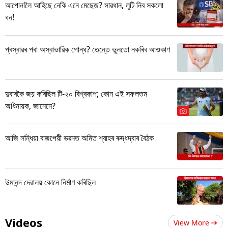
আপোনালৈ আহিছে নেকি এনে মেছেজ? সাৱধান, লুটি নিব সকলো
ধন!
প্ৰস্ৰাৱৰ পৰা অস্বাভাৱিক গোন্ধ? তেন্তে ভুলতো নকৰিব আওকাণ
দুবাৰকৈ জয় কৰিছিল টি-২০ বিশ্বকাপ; কোন এই সফলতম
অধিনায়ক, জানেনে?
আজি সন্ধিয়া বাজপেয়ী ভৱনত অমিত শ্বাহৰ ৰুদ্ধদ্বাৰ বৈঠক
উমানন্দ দেৱালয় কোনে নিৰ্মাণ কৰিছিল
Videos
View More