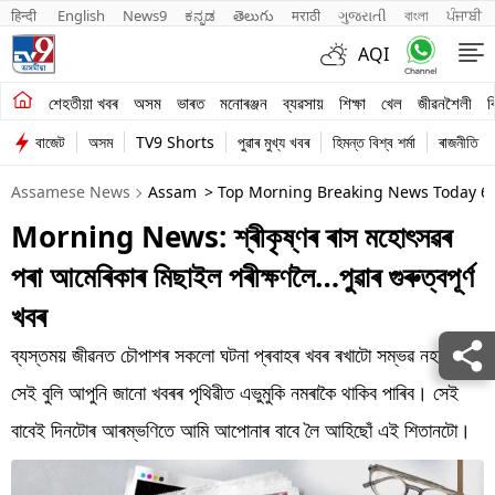
हिन्दी 
English
News9
ಕನ್ನಡ
తెలుగు
मराठी
ગુજરાતી
বাংলা
ਪੰਜਾਬੀ
AQI
শেহতীয়া খবৰ
শেহতীয়া খবৰ
অসম
ভাৰত
মনোৰঞ্জন
ব্যৱসায়
শিক্ষা
খেল
জীৱনশৈলী
ব
বাজেট
অসম
TV9 Shorts
পুৱাৰ মুখ্য খবৰ
হিমন্ত বিশ্ব শৰ্মা
ৰাজনীতি
অসম
Assamese News
Assam
> Top Morning Breaking News Today 6 
ভাৰত
Morning News: শ্ৰীকৃষ্ণৰ ৰাস মহোৎসৱৰ
মনোৰঞ্জন
পৰা আমেৰিকাৰ মিছাইল পৰীক্ষণলৈ…পুৱাৰ গুৰুত্বপূৰ্ণ
ব্যৱসায়
খবৰ
শিক্ষা
ব্যস্তময় জীৱনত চৌপাশৰ সকলো ঘটনা প্ৰবাহৰ খবৰ ৰখাটো সম্ভৱ নহয়।
সেই বুলি আপুনি জানো খবৰৰ পৃথিৱীত এভুমুকি নমৰাকৈ থাকিব পাৰিব। সেই
খেল
বাবেই দিনটোৰ আৰম্ভণিতে আমি আপোনাৰ বাবে লৈ আহিছোঁ এই শিতানটো।
জীৱনশৈলী