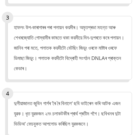
হাফলং উপ-কাৰাগাৰৰ পৰা পলায়ন কয়দীৰ। অমৃতপ্ৰভা মহন্ত আৰু
শেখৰজ্যোতি গোস্বামীৰ কাষতে থকা কয়দীয়ে দিন-দুপৰতে কৰে পলায়ন।
জানিব পৰা মতে, পলাতক কয়দীটো বেটছিং জিডুং ওৰফে মাষ্টাৰ ওৰফে
ডিমাছা জিডুং। পলাতক কয়দীটো বিদ্ৰোহী সংগঠন DNLAৰ প্ৰাক্তন
কেডাৰ।
দুলীয়াজানত জুবিন গাৰ্গৰ ‘ৰৈ ৰৈ বিনালে’ ছবি ভাইৰেল কৰি আটক এজন
যুৱক। ধৃত যুৱকজন ২নং চলাকটকীৰ প্ৰাৰ্থ প্ৰতীম গগৈ। ছবিখনৰ দুটা
ভিডিঅ’ ফেচবুকত আপলোড কৰিছিল যুৱকজনে।