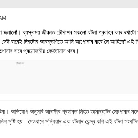
 AM
ঞতা জনালোঁ। ব্যস্তময় জীৱনত চৌপাশৰ সকলো ঘটনা প্ৰবাহৰ খবৰ ৰখাটো
ৰিব। সেই বাবেই দিনটোৰ আৰম্ভণিতে আমি আপোনাৰ বাবে লৈ আহিছোঁ এই
 আপোনাৰ বাবে প্ৰয়োজনীয় কেইটামান খবৰ।
ঘটনা। অভিযোগ অনুসৰি আৰক্ষীৰ প্ৰহাৰত নিহত তামাৰহাটৰ মেচপাৰাৰ মন
 সৃষ্টি হয়। দেওবাৰে সন্ধিয়াৰ এক ঘটনাৰ কেন্দ্ৰ কৰি এই ঘটনা সংঘটিত