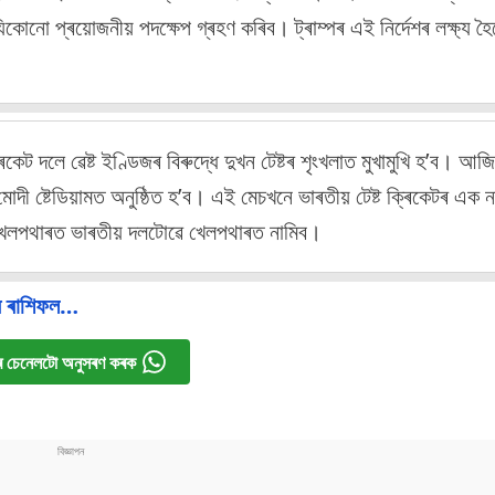
যিকোনো প্ৰয়োজনীয় পদক্ষেপ গ্ৰহণ কৰিব। ট্ৰাম্পৰ এই নিৰ্দেশৰ লক্ষ্য হ
ট দলে ৱেষ্ট ইণ্ডিজৰ বিৰুদ্ধে দুখন টেষ্টৰ শৃংখলাত মুখামুখি হ’ব। আজ
দী ষ্টেডিয়ামত অনুষ্ঠিত হ’ব। এই মেচখনে ভাৰতীয় টেষ্ট ক্ৰিকেটৰ এক ন
খেলপথাৰত ভাৰতীয় দলটোৱে খেলপথাৰত নামিব।
ৰ ৰাশিফল…
 চেনেলটো অনুসৰণ কৰক