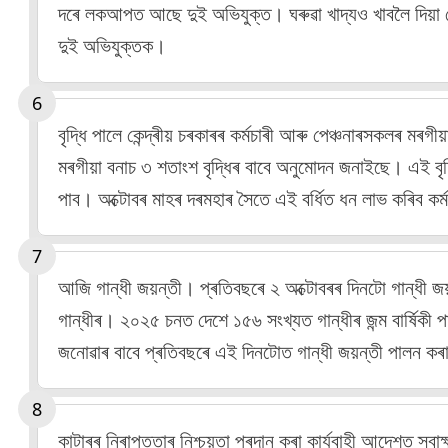
দৰে লকআপত আছে দুই অভিযুক্ত। ঘৰুৱা খাদ্যও খাবলৈ দিয়া হো
দুই অভিযুক্তক।
বৃদ্ধি পালে কেন্দ্ৰীয় চৰকাৰৰ কৰ্মচাৰী আৰু পেঞ্চনাৰসকলৰ ম
মৰগীয়া বনাচ ৩ শতাংশ বৃদ্ধিৰ বাবে অনুমোদন জনাইছে। এই বৃদ
পাব। অক্টোবৰ মাহৰ দৰমহাৰ সৈতে এই বৰ্ধিত ধন লাভ কৰিব কৰ্
আজি গান্ধী জয়ন্তী। প্ৰতিবছৰে ২ অক্টোবৰৰ দিনটো গান্ধী জ
গান্ধীৰ। ২০২৫ চনত দেশে ১৫৬ সংখ্যত গান্ধীৰ জন্ম বাৰ্ষিকী প
জনোৱাৰ বাবে প্ৰতিবছৰে এই দিনটোত গান্ধী জয়ন্তী পালন ক
কাটাৰৰ নিৰাপত্তাৰ নিশ্চয়তা প্ৰদান কৰা কাৰ্যবাহী আদেশত স্