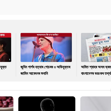
যুক্ত
জুবিন গাৰ্গৰ হত্যাৰ গোচৰৰ ৩ অভিযুক্তৰ
অমিত শ্বাহৰ অসম ভ্ৰম
জামিন আবেদনৰ শুনানি
বাংলাদেশৰ ভয়ংকৰ তথ্যল