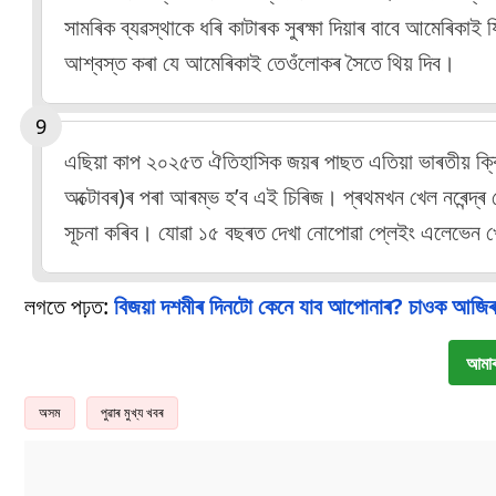
সামৰিক ব্যৱস্থাকে ধৰি কাটাৰক সুৰক্ষা দিয়াৰ বাবে আমেৰিকাই 
আশ্বস্ত কৰা যে আমেৰিকাই তেওঁলোকৰ সৈতে থিয় দিব।
এছিয়া কাপ ২০২৫ত ঐতিহাসিক জয়ৰ পাছত এতিয়া ভাৰতীয় ক্ৰিকে
অক্টোবৰ)ৰ পৰা আৰম্ভ হ’ব এই চিৰিজ। প্ৰথমখন খেল নৰেন্দ্ৰ মো
সূচনা কৰিব। যোৱা ১৫ বছৰত দেখা নোপোৱা প্লেইং এলেভেন 
লগতে পঢ়ত:
বিজয়া দশমীৰ দিনটো কেনে যাব আপোনাৰ? চাওক আজি
আমাৰ
অসম
পুৱাৰ মুখ্য খবৰ