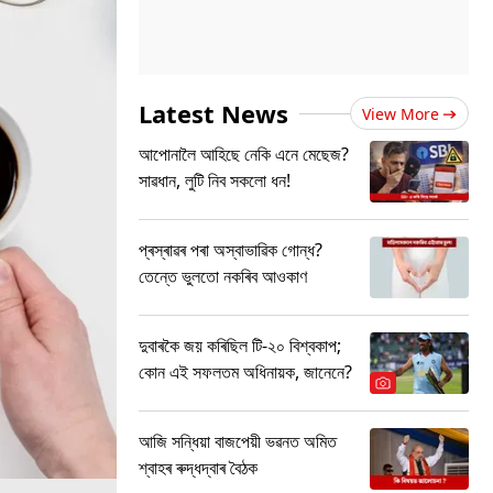
Latest News
View More
আপোনালৈ আহিছে নেকি এনে মেছেজ?
সাৱধান, লুটি নিব সকলো ধন!
প্ৰস্ৰাৱৰ পৰা অস্বাভাৱিক গোন্ধ?
তেন্তে ভুলতো নকৰিব আওকাণ
দুবাৰকৈ জয় কৰিছিল টি-২০ বিশ্বকাপ;
কোন এই সফলতম অধিনায়ক, জানেনে?
আজি সন্ধিয়া বাজপেয়ী ভৱনত অমিত
শ্বাহৰ ৰুদ্ধদ্বাৰ বৈঠক