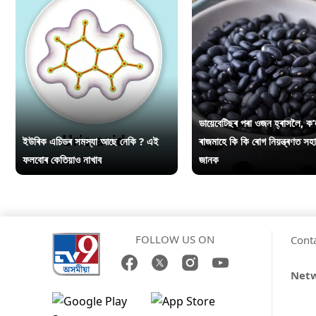
ডায়েবেটিছৰ পৰা ওজন হ্ৰাসলৈ, ক’
ইউৰিক এচিডৰ সমস্যা আছে নেকি ? এই
ৰাজমাহে কি কি ৰোগ নিয়ন্ত্ৰণত সহ
ফলবোৰ কেতিয়াও নাখাব
জানক
FOLLOW US ON
Cont
Net