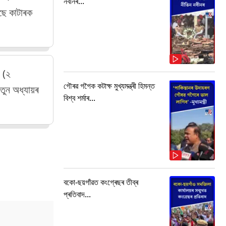
নবীনৰ...
ৈছে কাটাৰক
ি (২
গৌৰৱ গগৈক কটাক্ষ মুখ্যমন্ত্ৰী হিমন্ত
তুন অধ্যায়ৰ
বিশ্ব শৰ্মাৰ...
বকো-ছয়গাঁৱত কংগ্ৰেছৰ তীব্ৰ
প্ৰতিবাদ...