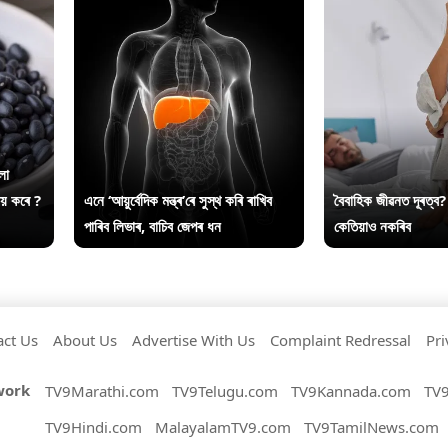
লা
ায় কৰে ?
এনে ‘আয়ুৰ্বেদিক মন্ত্ৰ’ৰে সুস্থ কৰি ৰাখিব
বৈবাহিক জীৱনত দূৰত্ব?
পাৰিব লিভাৰ, বাচিব জেপৰ ধন
কেতিয়াও নকৰিব
act Us
About Us
Advertise With Us
Complaint Redressal
Pri
work
TV9Marathi.com
TV9Telugu.com
TV9Kannada.com
TV
TV9Hindi.com
MalayalamTV9.com
TV9TamilNews.com