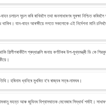
বাহন চলাচল সুচল কৰি ৰাখিবলৈ তথা জনসাধাৰণৰ সুৰক্ষা নিশ্চিত কৰিবলৈ
িষেধ থাকিব। যান-বাহন আৰক্ষীয়ে লগতে সকলোকে এই নিৰ্দেশনা মানি চলিব
াকি শিল্পীগৰাকীলৈ শ্ৰদ্ধাঞ্জলি জনায় কৰ্ণাটকৰ উপ-মুখ্যমন্ত্ৰী ডি কে শি
াকীয়ে।
িথি। হৰিনাম ধ্বনিৰে মুখৰিত হ’ব ৰাজ্যৰ সত্ৰ-নামঘৰ।
নু মহন্ত আৰু জুবিনৰ বিশ্বাসঘাতক মেনেজাৰ সিদ্ধাৰ্থ শৰ্মাই। সাধা