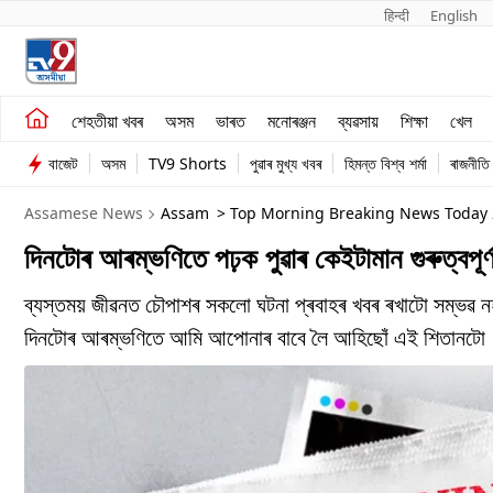
हिन्दी 
English
শেহতীয়া খবৰ
মনোৰঞ্জন
শেহতীয়া খবৰ
অসম
ভাৰত
মনোৰঞ্জন
ব্যৱসায়
শিক্ষা
খেল
অসম
ব্যৱসায়
বাজেট
অসম
TV9 Shorts
পুৱাৰ মুখ্য খবৰ
হিমন্ত বিশ্ব শৰ্মা
ৰাজনীতি
ভাৰত
Assamese News
Assam
> Top Morning Breaking News Today 2
দিনটোৰ আৰম্ভণিতে পঢ়ক পুৱাৰ কেইটামান গুৰুত্বপূৰ
ব্যস্তময় জীৱনত চৌপাশৰ সকলো ঘটনা প্ৰবাহৰ খবৰ ৰখাটো সম্ভৱ নহ
দিনটোৰ আৰম্ভণিতে আমি আপোনাৰ বাবে লৈ আহিছোঁ এই শিতানটো