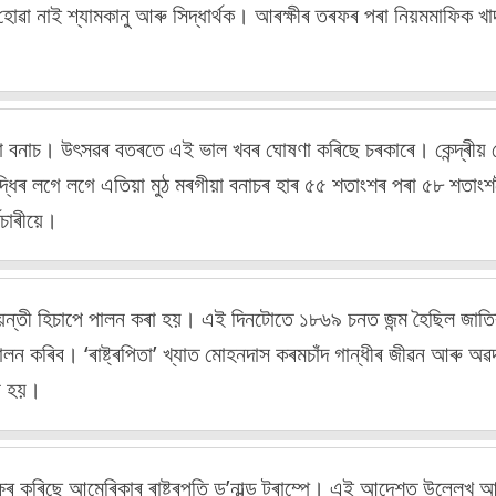
ৱা নাই শ্যামকানু আৰু সিদ্ধাৰ্থক। আৰক্ষীৰ তৰফৰ পৰা নিয়মমাফিক খা
ৰগীয়া বনাচ। উৎসৱৰ বতৰতে এই ভাল খবৰ ঘোষণা কৰিছে চৰকাৰে। কেন্দ্ৰীয় 
্ধিৰ লগে লগে এতিয়া মুঠ মৰগীয়া বনাচৰ হাৰ ৫৫ শতাংশৰ পৰা ৫৮ শতাংশল
মচাৰীয়ে।
য়ন্তী হিচাপে পালন কৰা হয়। এই দিনটোতে ১৮৬৯ চনত জন্ম হৈছিল জাতিৰ 
ালন কৰিব। ‘ৰাষ্ট্ৰপিতা’ খ্যাত মোহনদাস কৰমচাঁদ গান্ধীৰ জীৱন আৰু অৱদ
ৰা হয়।
বাক্ষৰ কৰিছে আমেৰিকাৰ ৰাষ্ট্ৰপতি ড’নাল্ড ট্ৰাম্পে। এই আদেশত উল্লেখ 