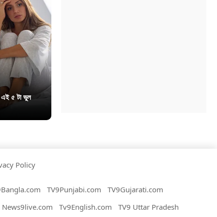
 এই ৫ টা ভুল
vacy Policy
9Bangla.com
TV9Punjabi.com
TV9Gujarati.com
News9live.com
Tv9English.com
TV9 Uttar Pradesh