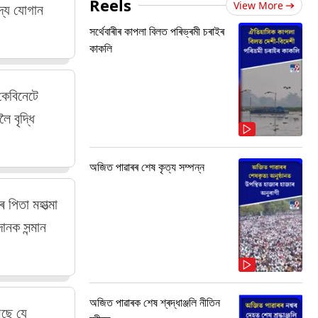
Reels
View More
দ্য যোগান
সৰ্থেবাৰীৰ কাপলা বিলত পৰিভ্ৰমী চৰাইৰ
কাকলি
কেবিনেটে
ৈ বৃদ্ধি
অজিত পাৱাৰৰ শেষ কৃত্য সম্পন্ন
পিতা মহাত্মা
ানক সন্মান
অজিত পাৱাৰক শেষ শ্ৰদ্ধাঞ্জলি নীতিন
আছে যে