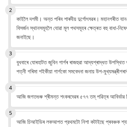
কাইলৈ
দশমী
।
অন্ত
পৰিব
শাৰদীয়
দুৰ্গোৎসৱৰ
।
মহানগৰীত যান-
বিসৰ্জন স্থানসমূহলৈ যোৱা মূল পথসমূহৰ ক্ষেত্ৰত বহু বাধা-ন
জনাইছে।
বুধবাৰে যোৰহাটত জুবিন গাৰ্গৰ ৰাজহুৱা আদ্যশ্ৰাদ্ধত উপস্থিত থ
পত্নী গৰিমা শইকীয়া গাৰ্গকো সমবেদনা জনায় উপ-মুখ্যমন্ত্ৰীগৰ
আজি জগতগুৰু শ্ৰীমন্ত শংকৰদেৱৰ ৫৭৭ তম্ পৱিত্ৰ আবিৰ্ভাৱ ত
আজি চিআইডিৰ লকআপত প্রথমটো নিশা কটাইছে প্ৰবঞ্চক শ্যামকা