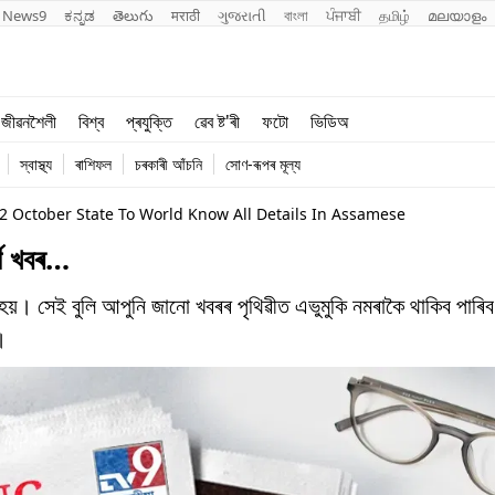
News9
ಕನ್ನಡ
తెలుగు
मराठी
ગુજરાતી
বাংলা
ਪੰਜਾਬੀ
தமிழ்
മലയാളം
শিক্ষা
বিশ্ব
জীৱনশৈলী
বিশ্ব
প্ৰযুক্তি
ৱেব ষ্ট'ৰী
ফটো
ভিডিঅ
খেল
প্ৰযুক্তি
স্বাস্থ্য
ৰাশিফল
চৰকাৰী আঁচনি
সোণ-ৰূপৰ মূল্য
জীৱনশৈলী
 October State To World Know All Details In Assamese
্ণ খবৰ…
য়। সেই বুলি আপুনি জানো খবৰৰ পৃথিৱীত এভুমুকি নমৰাকৈ থাকিব পাৰি
।