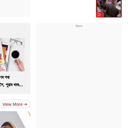
ণৰ পৰা
ৈ, পুৱাৰ খবৰ...
View More