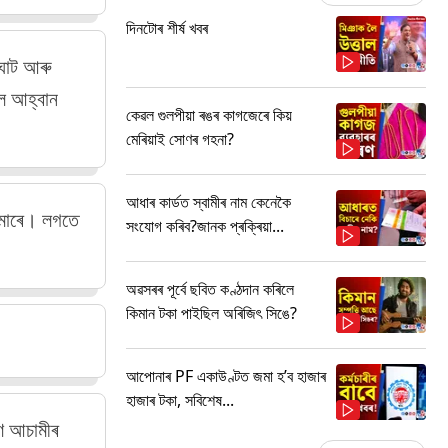
দিনটোৰ শীৰ্ষ খবৰ
 ঘাট আৰু
লৈ আহ্বান
কেৱল গুলপীয়া ৰঙৰ কাগজেৰে কিয়
মেৰিয়াই সোণৰ গহনা?
আধাৰ কাৰ্ডত স্বামীৰ নাম কেনেকৈ
ৱকুমাৰে। লগতে
সংযোগ কৰিব?জানক প্ৰক্ৰিয়া...
অৱসৰৰ পূৰ্বে ছবিত কণ্ঠদান কৰিলে
কিমান টকা পাইছিল অৰিজিৎ সিঙে?
আপোনাৰ PF একাউণ্টত জমা হ’ব হাজাৰ
হাজাৰ টকা, সবিশেষ...
ৰণ আচামীৰ