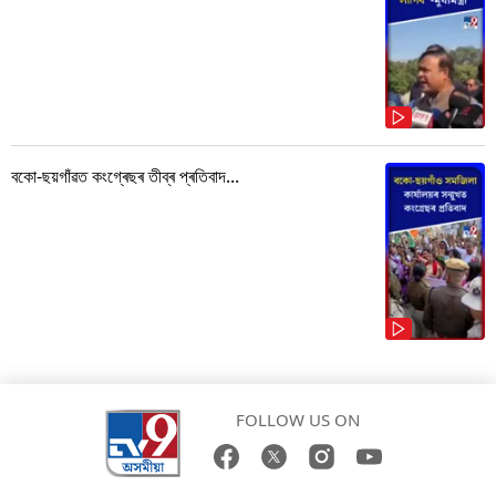
বকো-ছয়গাঁৱত কংগ্ৰেছৰ তীব্ৰ প্ৰতিবাদ...
FOLLOW US ON