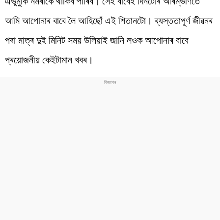
এভুমুকি নমৰাকৈ থাকিব পাৰিব। সেই বাবেই দিনটোৰ আৰম্ভণিতে
আমি আপোনাৰ বাবে লৈ আহিছোঁ এই শিতানটো। ব্যস্ততাপূৰ্ণ জীৱনৰ
পৰা মাত্ৰ দুই মিনিট সময় উলিয়াই জানি লওক আপোনাৰ বাবে
প্ৰয়োজনীয় কেইটামান খবৰ।