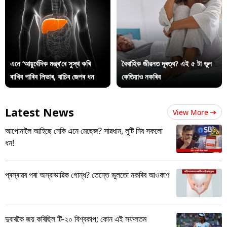
এনে ‘আয়ুৰ্বেদিক মন্ত্ৰ’ৰে সুস্থ কৰি
বৈবাহিক জীৱনত দূৰত্ব? এই ৫ টা ভুল
ৰাখিব পাৰিব লিভাৰ, বাচিব জেপৰ ধন
কেতিয়াও নকৰিব
Latest News
View More
আপোনালৈ আহিছে নেকি এনে মেছেজ? সাৱধান, লুটি নিব সকলো
ধন!
প্ৰস্ৰাৱৰ পৰা অস্বাভাৱিক গোন্ধ? তেন্তে ভুলতো নকৰিব আওকাণ
দুবাৰকৈ জয় কৰিছিল টি-২০ বিশ্বকাপ; কোন এই সফলতম