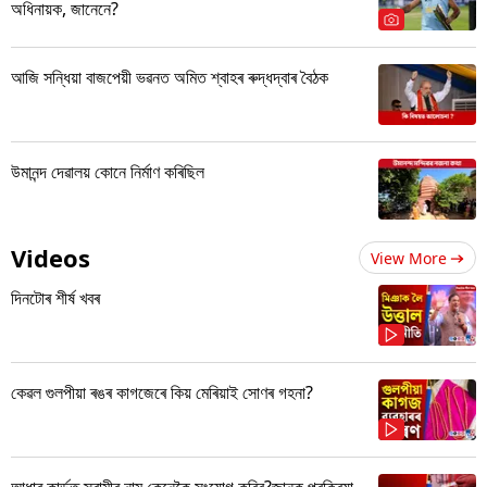
অধিনায়ক, জানেনে?
আজি সন্ধিয়া বাজপেয়ী ভৱনত অমিত শ্বাহৰ ৰুদ্ধদ্বাৰ বৈঠক
উমানন্দ দেৱালয় কোনে নিৰ্মাণ কৰিছিল
Videos
View More
দিনটোৰ শীৰ্ষ খবৰ
কেৱল গুলপীয়া ৰঙৰ কাগজেৰে কিয় মেৰিয়াই সোণৰ গহনা?
আধাৰ কাৰ্ডত স্বামীৰ নাম কেনেকৈ সংযোগ কৰিব?জানক প্ৰক্ৰিয়া...