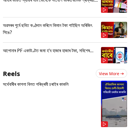
অৱসৰৰ পূৰ্বে ছবিত কণ্ঠদান কৰিলে কিমান টকা পাইছিল অৰিজিৎ
সিঙে?
আপোনাৰ PF একাউণ্টত জমা হ’ব হাজাৰ হাজাৰ টকা, সবিশেষ...
Reels
View More
সৰ্থেবাৰীৰ কাপলা বিলত পৰিভ্ৰমী চৰাইৰ কাকলি