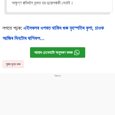
অক্ষুণ্ণ ৰাখিবলৈ সন্মত হয় দুয়োগৰাকী নেতাই।
লগতে পঢ়ক:
এইসকলৰ ওপৰত থাকিব গুৰু বৃহস্পতিৰ কৃপা, চাওক
আজিৰ দিনটোৰ ৰাশিফল…
আমাৰ চেনেলটো অনুসৰণ কৰক
পুৱাৰ মুখ্য খবৰ