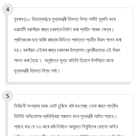
বুধবাৰ (১০ ডিচেম্বৰ)য়ে মুখ্যমন্ত্ৰী হিমন্ত বিশ্ব শৰ্মাই মুকলি কৰে
গুৱাহাটী বৰাগাঁৱত ৰাজ্য চৰকাৰে নিৰ্মাণ কৰা শ্বহীদ স্মাৰক ক্ষেত্ৰ।
প্ৰতিবছৰৰ দৰে আজি ৰাজ্যৰ বিভিন্ন প্ৰান্তত শ্বহীদ দিৱস পালন কৰা
হয়। বৰগাঁৱত এইবাৰ ৰাজ্য চৰকাৰৰ উদ্যোগত কেন্দ্ৰীয়ভাৱে এই দিৱস
পালন কৰা হৈছে। অনুষ্ঠানত মুখ্য অতিথি হিচাপে উপস্থিত থাকে
মুখ্যমন্ত্ৰী হিমন্ত বিশ্ব শৰ্মা।
নিৰ্বাচনী সংস্কাৰ আৰু ভোট চুৰিকে ধৰি কংগ্ৰেছ নেতা ৰাহুল গান্ধীৰ
তিনিটা অভিযোগৰ প্ৰতিক্ৰিয়া প্ৰকাশ কৰে গৃহমন্ত্ৰী অমিত শ্বাহে।
শ্বাহে কয় যে ৭৩ বছৰ ধৰি নিৰ্বাচন আয়ুক্ত নিযুক্তিৰ কোনো আইন