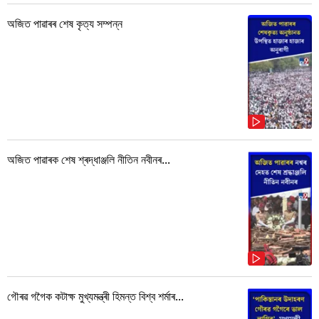
অজিত পাৱাৰৰ শেষ কৃত্য সম্পন্ন
অজিত পাৱাৰক শেষ শ্ৰদ্ধাঞ্জলি নীতিন নবীনৰ...
গৌৰৱ গগৈক কটাক্ষ মুখ্যমন্ত্ৰী হিমন্ত বিশ্ব শৰ্মাৰ...