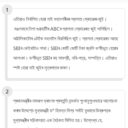
এতিয়াও নিৰ্বাপিত হোৱা নাই মহানগৰীৰৰ স্বাগতা স্কোৱেৰৰ জুই।
মঙলবাৰে নিশা গুৱাহাটীৰ ABCৰ স্বাগতা স্কোৱেৰত জুই লাগিছিল।
অট্টালিকাটোৰ ৬টাকৈ মহলালৈ বিয়পিছিল জুই। স্বাগতা স্কোৱেৰত আছে
SBIৰ কেইবাটাও শাখা। SBIৰ কোটি কোটি টকা জ্বলি ভস্মীভূত হোৱাৰ
আশংকা। ভস্মীভূত SBIৰ বহু সামগ্রী, নথি-পত্র, সম্পত্তি। এতিয়াও
স্পষ্ট হোৱা নাই জুইৰ সূত্ৰপাতৰ কাৰণ।
প্ৰধানমন্ত্ৰীৰ নামৰূপ ভ্ৰমণৰ প্ৰস্তুতি সন্দৰ্ভত পুংখানুপুংখভাৱে আলোচনা
কৰাৰ উদ্দেশ্যে মুখ্যমন্ত্রী ড° হিমন্ত বিশ্ব শর্মাই বুধবাৰে ডিব্ৰুগড়ৰ
মুখ্যমন্ত্ৰীৰ সচিবালয়ত এক বৈঠকত মিলিত হয়। উল্লেখ্য যে,