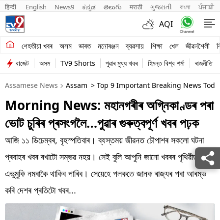
हिन्दी 
English
News9
ಕನ್ನಡ
తెలుగు
मराठी
ગુજરાતી
বাংলা
ਪੰਜਾਬੀ
AQI
শেহতীয়া খবৰ
শেহতীয়া খবৰ
অসম
ভাৰত
মনোৰঞ্জন
ব্যৱসায়
শিক্ষা
খেল
জীৱনশৈলী
ব
বাজেট
অসম
TV9 Shorts
পুৱাৰ মুখ্য খবৰ
হিমন্ত বিশ্ব শৰ্মা
ৰাজনীতি
অসম
Assamese News
Assam
> Top 9 Important Breaking News Toda
ভাৰত
Morning News: মহানগৰীৰ অগ্নিকাণ্ডৰ পৰা
মনোৰঞ্জন
ভোট চুৰিৰ প্ৰসংগলৈ…পুৱাৰ গুৰুত্বপূৰ্ণ খবৰ পঢ়ক
ব্যৱসায়
আজি ১১ ডিচেম্বৰ, বৃহস্পতিবাৰ। ব্যস্তময় জীৱনত চৌপাশৰ সকলো ঘটনা
শিক্ষা
প্ৰবাহৰ খবৰ ৰখাটো সম্ভৱ নহয়। সেই বুলি আপুনি জানো খবৰৰ পৃথিৱীত
এভুমুকি নমৰাকৈ থাকিব পাৰিব। সেয়েহে পলকতে জানক ৰাজ্যৰ পৰা আৰম্ভ
খেল
কৰি দেশৰ প্ৰতিটো খবৰ...
জীৱনশৈলী