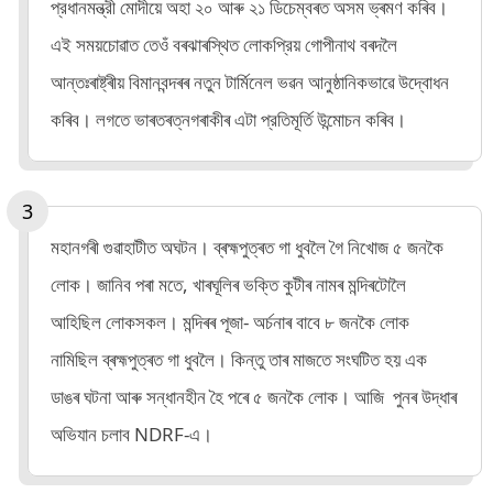
প্রধানমন্ত্রী মোদীয়ে অহা ২০ আৰু ২১ ডিচেম্বৰত অসম ভ্ৰমণ কৰিব।
এই সময়চোৱাত তেওঁ বৰঝাৰস্থিত লোকপ্রিয় গোপীনাথ বৰদলৈ
আন্তঃৰাষ্ট্ৰীয় বিমানবন্দৰৰ নতুন টার্মিনেল ভৱন আনুষ্ঠানিকভাৱে উদ্বোধন
কৰিব। লগতে ভাৰতৰত্নগৰাকীৰ এটা প্রতিমূর্তি উন্মোচন কৰিব।
মহানগৰী গুৱাহাটীত অঘটন। ব্ৰহ্মপুত্ৰত গা ধুবলৈ গৈ নিখোজ ৫ জনকৈ
লোক। জানিব পৰা মতে, খাৰঘূলিৰ ভক্তি কুটীৰ নামৰ মন্দিৰটোলৈ
আহিছিল লোকসকল। মন্দিৰৰ পূজা- অৰ্চনাৰ বাবে ৮ জনকৈ লোক
নামিছিল ব্ৰহ্মপুত্ৰত গা ধুবলৈ। কিন্তু তাৰ মাজতে সংঘটিত হয় এক
ডাঙৰ ঘটনা আৰু সন্ধানহীন হৈ পৰে ৫ জনকৈ লোক। আজি পুনৰ উদ্ধাৰ
অভিযান চলাব NDRF-এ।