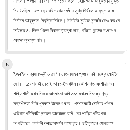
নাছিল। প্ৰধানমন্ত্ৰীৰ পৰামৰ্শ মতে সকলো চিইচি আৰু আয়ুক্ত নিযুক্তি
দিয়া হৈছিল। ৫৫ বছৰ ধৰি প্ৰধানমন্ত্ৰীয়ে মুখ্য নিৰ্বাচন আয়ুক্ত আৰু
নিৰ্বাচন আয়ুক্তক নিযুক্তি দিছিল। চিচিটিভি ফুটেজ সন্দৰ্ভত তেওঁ কয় যে
আইনত ৪৫ দিনৰ পিছত বিবাদৰ ব্যৱস্থা নাই, গতিকে ফুটেজ সংৰক্ষণৰ
কোনো ব্যৱস্থা নাই।
ইজৰাইলৰ প্ৰধানমন্ত্ৰী বেঞ্জামিন নেতান্যাহুৰ প্ৰধানমন্ত্ৰী নৰেন্দ্ৰ মোদীলৈ
ফোন। দুয়োগৰাকী নেতাই ভাৰত-ইজৰাইলৰ কৌশলগত অংশীদাৰিত্ব
শক্তিশালী কৰাৰ বিষয়ে আলোচনা কৰি সন্ত্ৰাসবাদৰ বিৰুদ্ধে শূন্য
সহনশীলতা নীতি পুনৰবাৰ উল্লেখ কৰে। প্ৰধানমন্ত্ৰী মোদীয়ে পশ্চিম
এছিয়াৰ পৰিস্থিতি সন্দৰ্ভত আলোচনা কৰি গাজা শান্তি পৰিকল্পনা
আগতীয়াকৈ কাৰ্যকৰী কৰাত সমৰ্থন আগবঢ়ায়। ভৱিষ্যতেও যোগাযোগ