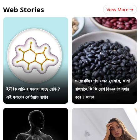
Web Stories
View More
ডায়েবেটিছৰ পৰা ওজন হ্ৰাসলৈ, ক’লা
ইউৰিক এচিডৰ সমস্যা আছে নেকি ?
ৰাজমাহে কি কি ৰোগ নিয়ন্ত্ৰণত সহায়
এই ফলবোৰ কেতিয়াও নাখাব
কৰে ? জানক