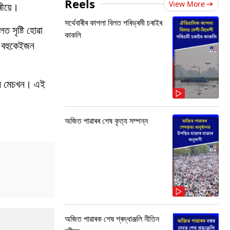
Reels
View More
্ৰীয়ে।
সৰ্থেবাৰীৰ কাপলা বিলত পৰিভ্ৰমী চৰাইৰ
ত সৃষ্টি হোৱা
কাকলি
 বহুকেইজন
 হব মেচখন। এই
অজিত পাৱাৰৰ শেষ কৃত্য সম্পন্ন
অজিত পাৱাৰক শেষ শ্ৰদ্ধাঞ্জলি নীতিন