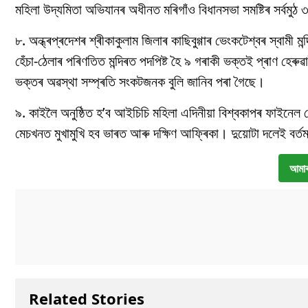
মহিলা উদ্যমিতা অভিযানৰ অধীনত মৰিগাঁও বিধানসভা সমষ্টিৰ সৰ্বমুঠ
৮. অন্ধ্ৰপ্ৰদেশৰ শ্ৰীকাকুলাম জিলাৰ কাছিবুগ্গাৰ ভেংকটেশ্বৰ স্বা
হেঁচা-ঠেলাৰ পৰিণতিত মন্দিৰত পদপিষ্ট হৈ ৯ গৰাকী ভক্তই প্ৰ
ভক্তৰ অৱস্থা সম্প্ৰতি সংকটজনক বুলি জানিব পৰা গৈছে।
৯. কাইলৈ অনুষ্ঠিত হ’ব আইচিচি মহিলা এদিনীয়া বিশ্বকাপৰ ফাইনেল ম
মেচখনত মুখামুখি হব ভাৰত আৰু দক্ষিণ আফ্ৰিকা। দুয়োটা দলেই বৰ্
আমাৰ
Related Stories