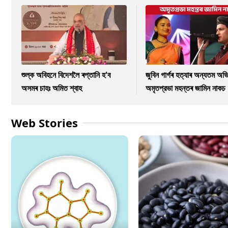
শুল্ক অবিহনে বিদেশলৈ ৰপ্তানি হ'ব
জুবিন গাৰ্গৰ হত্যাৰ অন্যতম অভি
অসমৰ চাহঃ অমিত শ্বাহ
অমৃতপ্রভা মহন্তৰ জামিন নাকচ
Web Stories