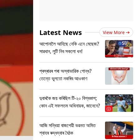
Latest News
View More
আপোনালৈ আহিছে নেকি এনে মেছেজ?
সাৱধান, লুটি নিব সকলো ধন!
প্ৰস্ৰাৱৰ পৰা অস্বাভাৱিক গোন্ধ?
তেন্তে ভুলতো নকৰিব আওকাণ
দুবাৰকৈ জয় কৰিছিল টি-২০ বিশ্বকাপ;
কোন এই সফলতম অধিনায়ক, জানেনে?
আজি সন্ধিয়া বাজপেয়ী ভৱনত অমিত
শ্বাহৰ ৰুদ্ধদ্বাৰ বৈঠক