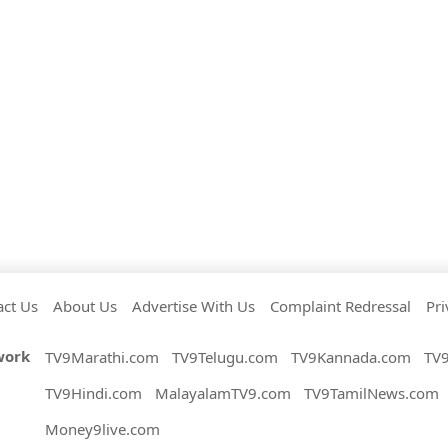
act Us
About Us
Advertise With Us
Complaint Redressal
Pri
work
TV9Marathi.com
TV9Telugu.com
TV9Kannada.com
TV
TV9Hindi.com
MalayalamTV9.com
TV9TamilNews.com
Money9live.com