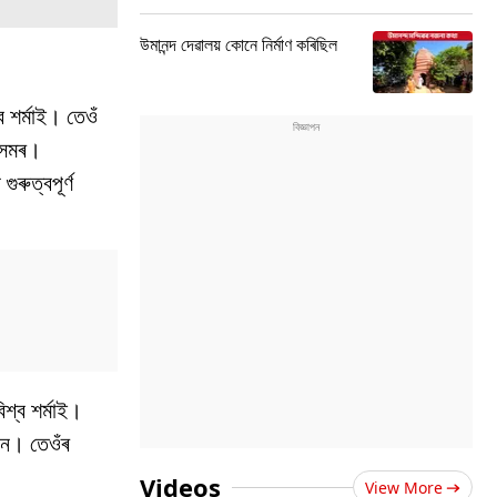
উমানন্দ দেৱালয় কোনে নিৰ্মাণ কৰিছিল
ব শৰ্মাই। তেওঁ
 অসমৰ।
ৰুত্বপূৰ্ণ
িশ্ব শৰ্মাই।
নে। তেওঁৰ
Videos
View More