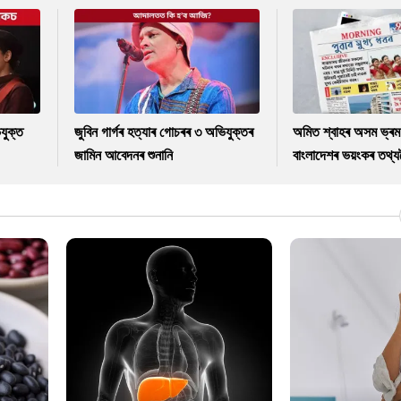
যুক্ত
জুবিন গাৰ্গৰ হত্যাৰ গোচৰৰ ৩ অভিযুক্তৰ
অমিত শ্বাহৰ অসম ভ্ৰম
জামিন আবেদনৰ শুনানি
বাংলাদেশৰ ভয়ংকৰ তথ্যল