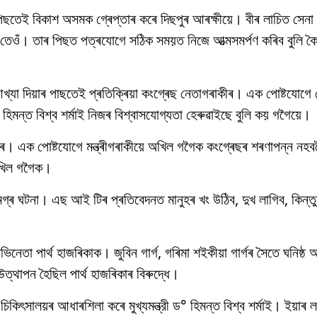
পিছতেই বিকাশ অসমক গ্ৰেপ্তাৰ কৰে দিছপুৰ আৰক্ষীয়ে। বীৰ লাচিত সেন
েওঁ। তাৰ পিছত পত্ৰযোগে সঠিক সময়ত নিজে আত্মসমৰ্পণ কৰিব বুলি ক
্ট আখ্যা দিয়াৰ পাছতেই প্ৰতিক্ৰিয়া কংগ্ৰেছ নেতাগৰাকীৰ। এক পোষ্টযোগ
ে। হিমন্ত বিশ্ব শৰ্মাই নিজৰ বিশ্বাসযোগ্যতা হেৰুৱাইছে বুলি কয় গগৈয়ে।
াৰ। এক পোষ্টযোগে মন্ত্ৰীগৰাকীয়ে অখিল গগৈক কংগ্ৰেছৰ শৰণাপন্ন নহ
 অখিল গগৈক।
্ৰ ঘটনা। এছ আই টিৰ প্ৰতিবেদনত মানুহৰ খং উঠিব, দুখ লাগিব, কিন্তু জ
েতা পাৰ্থ হাজৰিকাক। জুবিন গাৰ্গ, গৰিমা শ‌ইকীয়া গাৰ্গৰ সৈতে ঘনিষ্ঠ আ
্থাপন হৈছিল পাৰ্থ হাজৰিকাৰ বিৰুদ্ধে।
িৎসালয়ৰ আধাৰশিলা কৰে মুখ্যমন্ত্রী ড° হিমন্ত বিশ্ব শৰ্মাই। ইয়াৰ লগত