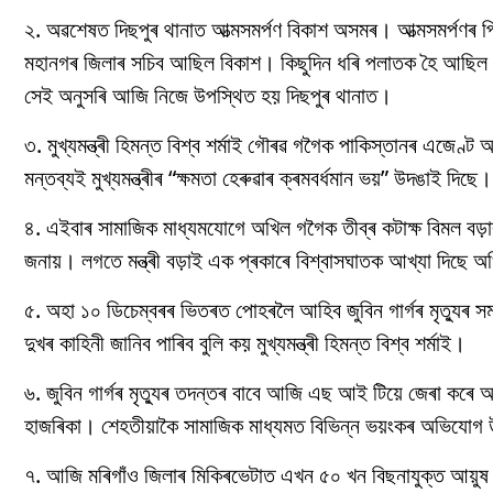
২. অৱশেষত দিছপুৰ থানাত আত্মসমৰ্পণ বিকাশ অসমৰ। আত্মসমৰ্পণৰ 
মহানগৰ জিলাৰ সচিব আছিল বিকাশ। কিছুদিন ধৰি পলাতক হৈ আছিল ত
সেই অনুসৰি আজি নিজে উপস্থিত হয় দিছপুৰ থানাত।
৩. মুখ্যমন্ত্ৰী হিমন্ত বিশ্ব শৰ্মাই গৌৰৱ গগৈক পাকিস্তানৰ এজেণ
মন্তব্যই মুখ্যমন্ত্ৰীৰ “ক্ষমতা হেৰুৱাৰ ক্ৰমবৰ্ধমান ভয়” উদঙাই দিছ
৪. এইবাৰ সামাজিক মাধ্যমযোগে অখিল গগৈক তীব্ৰ কটাক্ষ বিমল বড়
জনায়। লগতে মন্ত্ৰী বড়াই এক প্ৰকাৰে বিশ্বাসঘাতক আখ্যা দিছে
৫. অহা ১০ ডিচেম্বৰৰ ভিতৰত পোহৰলৈ আহিব জুবিন গাৰ্গৰ মৃত্যুৰ সমগ
দুখৰ কাহিনী জানিব পাৰিব বুলি কয় মুখ্যমন্ত্ৰী হিমন্ত বিশ্ব শৰ্মাই।
৬. জুবিন গাৰ্গৰ মৃত্যুৰ তদন্তৰ বাবে আজি এছ আই টিয়ে জেৰা কৰে অভিন
হাজৰিকা। শেহতীয়াকৈ সামাজিক মাধ্যমত বিভিন্ন ভয়ংকৰ অভিযোগ উত
৭. আজি মৰিগাঁও জিলাৰ মিকিৰভেটাত এখন ৫০ খন বিছনাযুক্ত আয়ুষ চিক