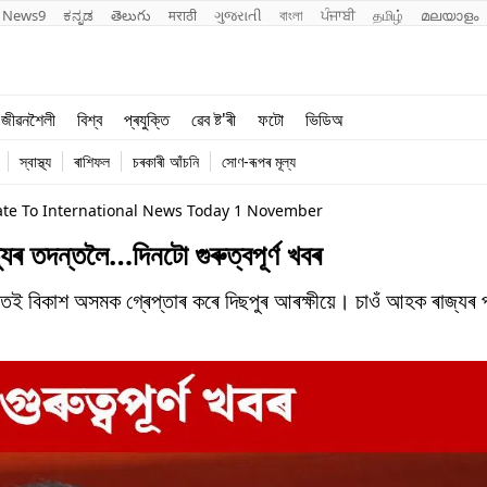
News9
ಕನ್ನಡ
తెలుగు
मराठी
ગુજરાતી
বাংলা
ਪੰਜਾਬੀ
தமிழ்
മലയാളം
শিক্ষা
বিশ্ব
জীৱনশৈলী
বিশ্ব
প্ৰযুক্তি
ৱেব ষ্ট'ৰী
ফটো
ভিডিঅ
খেল
প্ৰযুক্তি
স্বাস্থ্য
ৰাশিফল
চৰকাৰী আঁচনি
সোণ-ৰূপৰ মূল্য
জীৱনশৈলী
ate To International News Today 1 November
ৃত্যুৰ তদন্তলৈ…দিনটো গুৰুত্বপূৰ্ণ খবৰ
েই বিকাশ অসমক গ্ৰেপ্তাৰ কৰে দিছপুৰ আৰক্ষীয়ে। চাওঁ আহক ৰাজ্যৰ পৰা