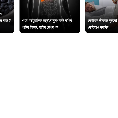
লা
ায় কৰে ?
এনে ‘আয়ুৰ্বেদিক মন্ত্ৰ’ৰে সুস্থ কৰি ৰাখিব
বৈবাহিক জীৱনত দূৰত্ব?
পাৰিব লিভাৰ, বাচিব জেপৰ ধন
কেতিয়াও নকৰিব