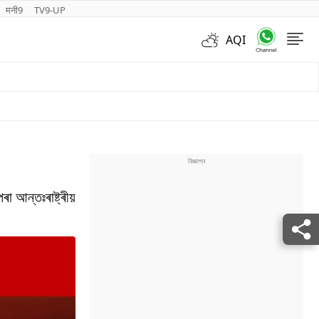
मनी9
TV9-UP
AQI
Videos
 আন্তঃৰাষ্ট্ৰীয়