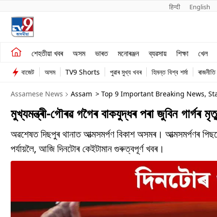
हिन्दी 
English
শেহতীয়া খবৰ
মনোৰঞ্জন
শেহতীয়া খবৰ
অসম
ভাৰত
মনোৰঞ্জন
ব্যৱসায়
শিক্ষা
খেল
অসম
ব্যৱসায়
বাজেট
অসম
TV9 Shorts
পুৱাৰ মুখ্য খবৰ
হিমন্ত বিশ্ব শৰ্মা
ৰাজনীতি
ভাৰত
Assamese News
Assam
> Top 9 Important Breaking News, St
মুখ্যমন্ত্ৰী-গৌৰৱ গগৈৰ বাকযুদ্ধৰ পৰা জুবিন গাৰ্গৰ ম
অৱশেষত দিছপুৰ থানাত আত্মসমৰ্পণ বিকাশ অসমৰ। আত্মসমৰ্পণৰ পিছত
পৰ্যায়লৈ, আজি দিনটোৰ কেইটামান গুৰুত্বপূৰ্ণ খবৰ।