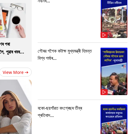
নবীনৰ...
ণৰ পৰা
গৌৰৱ গগৈক কটাক্ষ মুখ্যমন্ত্ৰী হিমন্ত
ৈ, পুৱাৰ খবৰ...
বিশ্ব শৰ্মাৰ...
View More
বকো-ছয়গাঁৱত কংগ্ৰেছৰ তীব্ৰ
প্ৰতিবাদ...