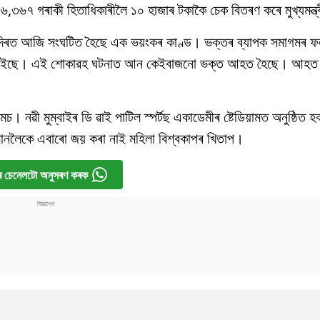
 ৩৬,৩৬৭ গৰাকী হিতাধিকাৰীলৈ ১০ হাজাৰ টকাকৈ চেক বিতৰণ কৰে মুখ্যমন্ত
মী মন্দিৰত আজি সংঘটিত হৈছে এক ভয়ংকৰ কাণ্ড। ভক্তৰ ব্যাপক সমাগমৰ ফল
াণ হেৰুৱাইছে। এই শোকাৱহ ঘটনাত আন কেইবাজনো ভক্ত আহত হৈছে। আহত
েচ। নৱী মুম্বাইৰ ডি ৱাই পাটিল স্পৰ্টছ একাডেমীৰ ষ্টেডিয়ামত অনুষ্ঠিত
তমানলৈকে এবাৰো জয় কৰা নাই মহিলা বিশ্বকাপৰ খিতাপ।
 চেনেলটো অনুসৰণ কৰক