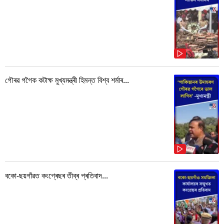
গৌৰৱ গগৈক কটাক্ষ মুখ্যমন্ত্ৰী হিমন্ত বিশ্ব শৰ্মাৰ...
বকো-ছয়গাঁৱত কংগ্ৰেছৰ তীব্ৰ প্ৰতিবাদ...