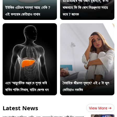
ডায়েবেটিছৰ পৰা ওজন হ্ৰাসলৈ, ক’লা
ইউৰিক এচিডৰ সমস্যা আছে নেকি ?
ৰাজমাহে কি কি ৰোগ নিয়ন্ত্ৰণত সহায়
এই ফলবোৰ কেতিয়াও নাখাব
কৰে ? জানক
এনে ‘আয়ুৰ্বেদিক মন্ত্ৰ’ৰে সুস্থ কৰি
বৈবাহিক জীৱনত দূৰত্ব? এই ৫ টা ভুল
ৰাখিব পাৰিব লিভাৰ, বাচিব জেপৰ ধন
কেতিয়াও নকৰিব
Latest News
View More