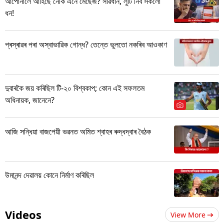
আপোনালৈ আহিছে নেকি এনে মেছেজ? সাৱধান, লুটি নিব সকলো
ধন!
প্ৰস্ৰাৱৰ পৰা অস্বাভাৱিক গোন্ধ? তেন্তে ভুলতো নকৰিব আওকাণ
দুবাৰকৈ জয় কৰিছিল টি-২০ বিশ্বকাপ; কোন এই সফলতম
অধিনায়ক, জানেনে?
আজি সন্ধিয়া বাজপেয়ী ভৱনত অমিত শ্বাহৰ ৰুদ্ধদ্বাৰ বৈঠক
উমানন্দ দেৱালয় কোনে নিৰ্মাণ কৰিছিল
Videos
View More