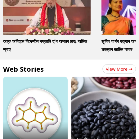
শুল্ক অবিহনে বিদেশলৈ ৰপ্তানি হ'ব অসমৰ চাহঃ অমিত
জুবিন গাৰ্গৰ হত্যাৰ অন
শ্বাহ
মহন্তৰ জামিন নাকচ
Web Stories
View More