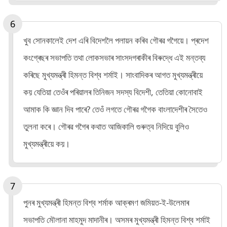
খুব সোনকালেই দেশ এৰি বিদেশলৈ পলায়ন কৰিব গৌৰৱ গগৈয়ে। প্ৰদেশ
কংগ্ৰেছৰ সভাপতি তথা লোকসভাৰ সাংসদগৰাকীৰ বিৰুদ্ধে এই মন্তব্য
কৰিছে মুখ্যমন্ত্ৰী হিমন্ত বিশ্ব শৰ্মাই। সাংবাদিকৰ আগত মুখ্যমন্ত্ৰীয়ে
কয় যেতিয়া তেওঁৰ পৰিয়ালৰ তিনিজন সদস্য বিদেশী, তেতিয়া কোনোবাই
আমাক কি জ্ঞান দিব পাৰে? তেওঁ লগতে গৌৰৱ গগৈক বাংলাদেশীৰ সৈতেও
তুলনা কৰে। গৌৰৱ গগৈৰ কথাত আজিকালি গুৰুত্ব নিদিয়ে বুলিও
মুখ্যমন্ত্ৰীয়ে কয়।
পুনৰ মুখ্যমন্ত্ৰী হিমন্ত বিশ্ব শৰ্মাক আক্ৰমণ জমিয়ত-ই-উলেমাৰ
সভাপতি মৌলানা মাহমুদ মাদানীৰ। অসমৰ মুখ্যমন্ত্ৰী হিমন্ত বিশ্ব শৰ্মাই