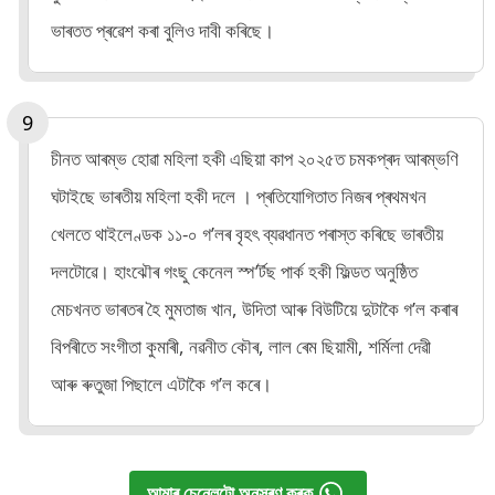
ভাৰতত প্ৰৱেশ কৰা বুলিও দাবী কৰিছে।
চীনত আৰম্ভ হোৱা মহিলা হকী এছিয়া কাপ ২০২৫ত চমকপ্ৰদ আৰম্ভণি
ঘটাইছে ভাৰতীয় মহিলা হকী দলে । প্ৰতিযোগিতাত নিজৰ প্ৰথমখন
খেলতে থাইলেণ্ডক ১১-০ গ’লৰ বৃহৎ ব্যৱধানত পৰাস্ত কৰিছে ভাৰতীয়
দলটোৱে। হাংঝৌৰ গংছু কেনেল স্প’ৰ্টছ পাৰ্ক হকী ফিল্ডত অনুষ্ঠিত
মেচখনত ভাৰতৰ হৈ মুমতাজ খান, উদিতা আৰু বিউটিয়ে দুটাকৈ গ’ল কৰাৰ
বিপৰীতে সংগীতা কুমাৰী, নৱনীত কৌৰ, লাল ৰেম ছিয়ামী, শৰ্মিলা দেৱী
আৰু ৰুতুজা পিছালে এটাকৈ গ’ল কৰে।
আমাৰ চেনেলটো অনুসৰণ কৰক