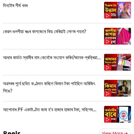
দিনটোৰ শীৰ্ষ খবৰ
কেৱল গুলপীয়া ৰঙৰ কাগজেৰে কিয় মেৰিয়াই সোণৰ গহনা?
আধাৰ কাৰ্ডত স্বামীৰ নাম কেনেকৈ সংযোগ কৰিব?জানক প্ৰক্ৰিয়া...
অৱসৰৰ পূৰ্বে ছবিত কণ্ঠদান কৰিলে কিমান টকা পাইছিল অৰিজিৎ
সিঙে?
আপোনাৰ PF একাউণ্টত জমা হ’ব হাজাৰ হাজাৰ টকা, সবিশেষ...
Reels
View More