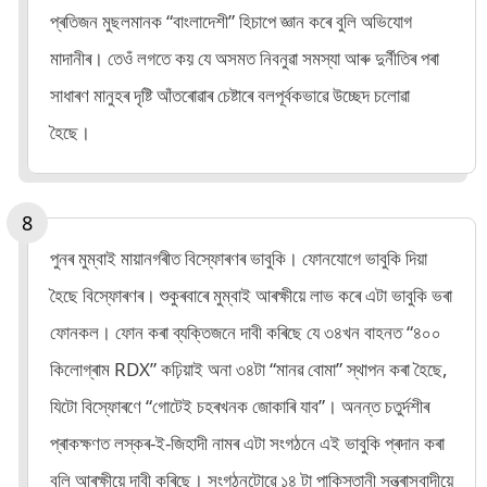
প্ৰতিজন মুছলমানক “বাংলাদেশী” হিচাপে জ্ঞান কৰে বুলি অভিযোগ
মাদানীৰ। তেওঁ লগতে কয় যে অসমত নিবনুৱা সমস্যা আৰু দুৰ্নীতিৰ পৰা
সাধাৰণ মানুহৰ দৃষ্টি আঁতৰোৱাৰ চেষ্টাৰে বলপূৰ্বকভাৱে উচ্ছেদ চলোৱা
হৈছে।
পুনৰ মুম্বাই মায়ানগৰীত বিস্ফোৰণৰ ভাবুকি। ফোনযোগে ভাবুকি দিয়া
হৈছে বিস্ফোৰণৰ। শুকুৰবাৰে মুম্বাই আৰক্ষীয়ে লাভ কৰে এটা ভাবুকি ভৰা
ফোনকল। ফোন কৰা ব্যক্তিজনে দাবী কৰিছে যে ৩৪খন বাহনত “৪০০
কিলোগ্ৰাম RDX” কঢ়িয়াই অনা ৩৪টা “মানৱ বোমা” স্থাপন কৰা হৈছে,
যিটো বিস্ফোৰণে “গোটেই চহৰখনক জোকাৰি যাব”। অনন্ত চতুৰ্দশীৰ
প্ৰাকক্ষণত লস্কৰ-ই-জিহাদী নামৰ এটা সংগঠনে এই ভাবুকি প্ৰদান কৰা
বুলি আৰক্ষীয়ে দাবী কৰিছে। সংগঠনটোৱে ১৪ টা পাকিস্তানী সন্ত্ৰাসবাদীয়ে