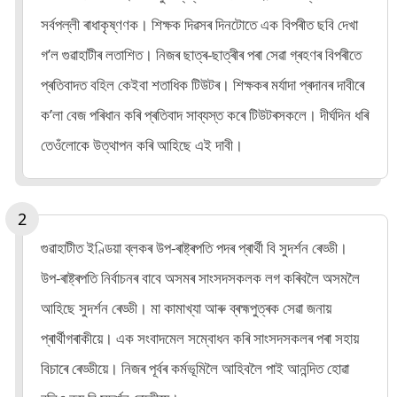
সৰ্বপল্লী ৰাধাকৃষ্ণণক। শিক্ষক দিৱসৰ দিনটোতে এক বিপৰীত ছবি দেখা
গ’ল গুৱাহাটীৰ লতাশিত। নিজৰ ছাত্ৰ-ছাত্ৰীৰ পৰা সেৱা গ্ৰহণৰ বিপৰীতে
প্ৰতিবাদত বহিল কেইবা শতাধিক টিউটৰ। শিক্ষকৰ মৰ্যাদা প্ৰদানৰ দাবীৰে
ক’লা বেজ পৰিধান কৰি প্ৰতিবাদ সাব্যস্ত কৰে টিউটৰসকলে। দীৰ্ঘদিন ধৰি
তেওঁলোকে উত্থাপন কৰি আহিছে এই দাবী।
গুৱাহাটীত ইণ্ডিয়া ব্লকৰ উপ-ৰাষ্ট্ৰপতি পদৰ প্ৰাৰ্থী বি সুদৰ্শন ৰেড্ডী।
উপ-ৰাষ্ট্ৰপতি নিৰ্বাচনৰ বাবে অসমৰ সাংসদসকলক লগ কৰিবলৈ অসমলৈ
আহিছে সুদৰ্শন ৰেড্ডী। মা কামাখ্যা আৰু ব্ৰহ্মপুত্ৰক সেৱা জনায়
প্ৰাৰ্থীগৰাকীয়ে। এক সংবাদমেল সম্বোধন কৰি সাংসদসকলৰ পৰা সহায়
বিচাৰে ৰেড্ডীয়ে। নিজৰ পূৰ্বৰ কৰ্মভূমিলৈ আহিবলৈ পাই আনন্দিত হোৱা