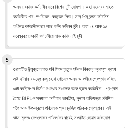
অসম চৰকাৰৰ কৰ্মচাৰীৰ বাবে বিশেষ চুটী ঘোষণা। অহা নৱেম্বৰ মাহত
কৰ্মচাৰীয়ে পাব স্পেচিয়েল কেজুৱেল লিভ। মাতৃ-পিতৃ বন্দনা আঁচনিৰ
অধীনত কৰ্মচাৰীসকলে লাভ কৰিব দুদিনৰ চুটী। অহা ১৪ আৰু ১৫
নৱেম্বৰত চৰকাৰী কৰ্মচাৰীয়ে লাভ কৰিব এই চুটী।
গুৱাহাটীত উন্মুক্ত নলাত পৰি শিশুৰ মৃত্যুৰ ঘটনাৰ বিৰুদ্ধে ব্যৱস্থা গ্ৰহণ।
এই ঘটনাৰ বিৰুদ্ধে ৰুজু হোৱা গোচৰত অসম আৰক্ষীয়ে গ্ৰেপ্তাৰ কৰিছে
এটা ব্যক্তিগত নির্মাণ সংস্থাৰ সঞ্চালক আৰু দুজন কর্মচাৰীক ৷ গ্ৰেপ্তাৰ
হৈছে BIPL-ৰ সঞ্চালক অবিনাশ ভাৰতীয়া, সুৰক্ষা অভিযন্তা কৌশিক
গগৈ আৰু উপ-প্ৰকল্প পৰিচালক প্ৰসন্নজিৎ পাঠকক গ্ৰেপ্তাৰ। এই
ঘটনা মূলতঃ তেওঁলোকৰ গাফিলতিৰ বাবেই সংঘটিত হোৱাৰ অভিযোগ।