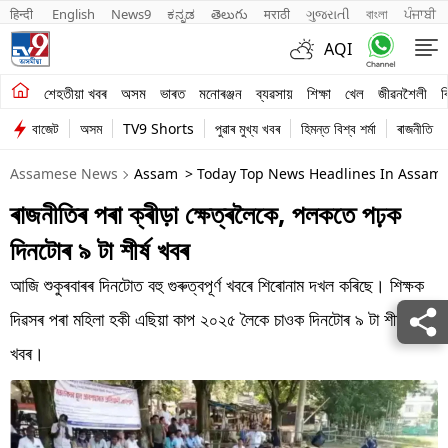
हिन्दी 
English
News9
ಕನ್ನಡ
తెలుగు
मराठी
ગુજરાતી
বাংলা
ਪੰਜਾਬੀ
AQI
শেহতীয়া খবৰ
শেহতীয়া খবৰ
অসম
ভাৰত
মনোৰঞ্জন
ব্যৱসায়
শিক্ষা
খেল
জীৱনশৈলী
ব
বাজেট
অসম
TV9 Shorts
পুৱাৰ মুখ্য খবৰ
হিমন্ত বিশ্ব শৰ্মা
ৰাজনীতি
অসম
Assamese News
Assam
> Today Top News Headlines In Assame
ভাৰত
ৰাজনীতিৰ পৰা ক্ৰীড়া ক্ষেত্ৰলৈকে, পলকতে পঢ়ক
মনোৰঞ্জন
দিনটোৰ ৯ টা শীৰ্ষ খবৰ
ব্যৱসায়
আজি শুকুৰবাৰৰ দিনটোত বহু গুৰুত্বপূৰ্ণ খবৰে শিৰোনাম দখল কৰিছে। শিক্ষক
শিক্ষা
দিৱসৰ পৰা মহিলা হকী এছিয়া কাপ ২০২৫ লৈকে চাওক দিনটোৰ ৯ টা শীৰ্ষ
খবৰ।
খেল
জীৱনশৈলী