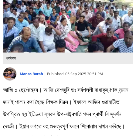
বিশ্ব
প্ৰযুক্তি
Videos
প্ৰতিবাদ
Manas Borah
|
Published:
05 Sep 2025 20:51 PM
আজি ৫ ছেপ্টেম্বৰ। আজি দেশজুৰি ডঃ সৰ্বপল্লী ৰাধাকৃষ্ণণক সন্মান
জনাই পালন কৰা হৈছে শিক্ষক দিৱস। ইফালে আজিৰ গুৱাহাটীত
উপস্থিত হয় ইণ্ডিয়া ব্লকৰ উপ-ৰাষ্ট্ৰপতি পদৰ প্ৰাৰ্থী বি সুদৰ্শন
ৰেড্ডী। ইয়াৰ লগতে বহু গুৰুত্বপূৰ্ণ খবৰে শিৰোনাম দাখল কৰিছে।