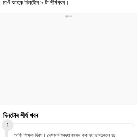
চাওঁ আহক দিনটোৰ ৯ টা শীৰ্ষখবৰ।
দিনটোৰ শীৰ্ষ খবৰ
আজি শিক্ষক দিৱস। দেশজুৰি শ্ৰদ্ধা জ্ঞাপন কৰা হয় ভাৰতৰত্ন ডঃ