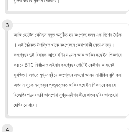
বুলিও কয় বি সুদৰ্শন ৰেড্ডীয়ে।
আজি হোটেল ৰেডিছন ব্লুত অনুষ্ঠিত হয় কংগ্ৰেছ দলৰ এক বিশেষ বৈঠক
। এই বৈঠকত উপস্থিত থাকে কংগ্ৰেছৰ কেবাগৰাকী নেতা-সদস্য।
কংগ্ৰেছৰ দুই বিধায়ক আব্দুৰ ৰশিদ মণ্ডল আৰু জাকিৰ হুছেইন শিকদাৰে
কয় যে BTC নিৰ্বাচনত এইবাৰ কংগ্ৰেছৰ গোটেই কেইখন আসনেই
সুৰক্ষিত। লগতে মুখ্যমন্ত্ৰীয়ে কংগ্ৰেছৰ এখনো আসন নাথাকিব বুলি কৰা
অপমান সূচক মন্তব্যৰ প্ৰত্যুত্তৰত জাকিৰ হুছেইন শিকদাৰে কয় যে
বিজেপিৰ পদুমৰ ছবি ভালপোৱা মুখ্যমন্ত্ৰীগৰাকীয়ে হাতৰ ছবিৰ ভালহোৱা
দেখিব নোৱাৰে।