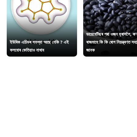
ডায়েবেটিছৰ পৰা ওজন হ্ৰাসলৈ, ক’
ইউৰিক এচিডৰ সমস্যা আছে নেকি ? এই
ৰাজমাহে কি কি ৰোগ নিয়ন্ত্ৰণত সহ
ফলবোৰ কেতিয়াও নাখাব
জানক