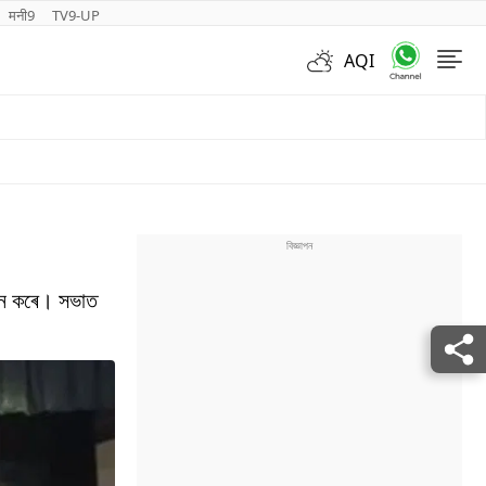
मनी9
TV9-UP
AQI
Videos
োজন কৰে। সভাত