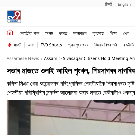
हिन्दी 
English
শেহতীয়া খবৰ
মনোৰঞ্জন
শেহতীয়া খবৰ
অসম
ভাৰত
মনোৰঞ্জন
ব্যৱসায়
শিক্ষা
খেল
অসম
ব্যৱসায়
বাজেট
অসম
TV9 Shorts
পুৱাৰ মুখ্য খবৰ
হিমন্ত বিশ্ব শৰ্মা
ৰাজনীতি
ভাৰত
Assamese News
Assam
> Sivasagar Citizens Hold Meeting A
সভাৰ মাজতে ওলাই আহিল শৃংখল, শিৱসাগৰৰ নাগৰিক স
কথিত মিঞা খেদা আন্দোলনৰ পৰিপ্ৰেক্ষিত শেহতীয়াকৈ শিৱসাগৰত সৃ
শেহতীয়া পৰিস্থিতিৰ সন্দৰ্ভত আলোচনা কৰাৰ লগতে কেইবাটাও গুৰুত্বপ