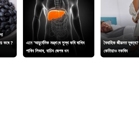
লা
ায় কৰে ?
এনে ‘আয়ুৰ্বেদিক মন্ত্ৰ’ৰে সুস্থ কৰি ৰাখিব
বৈবাহিক জীৱনত দূৰত্ব?
পাৰিব লিভাৰ, বাচিব জেপৰ ধন
কেতিয়াও নকৰিব