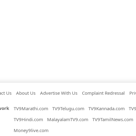
act Us
About Us
Advertise With Us
Complaint Redressal
Pri
work
TV9Marathi.com
TV9Telugu.com
TV9Kannada.com
TV
TV9Hindi.com
MalayalamTV9.com
TV9TamilNews.com
Money9live.com