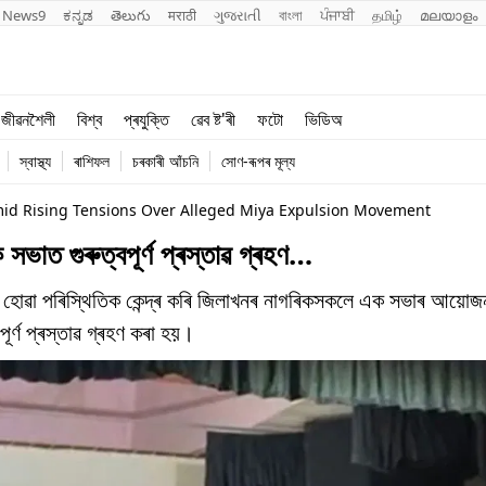
News9
ಕನ್ನಡ
తెలుగు
मराठी
ગુજરાતી
বাংলা
ਪੰਜਾਬੀ
தமிழ்
മലയാളം
শিক্ষা
বিশ্ব
জীৱনশৈলী
বিশ্ব
প্ৰযুক্তি
ৱেব ষ্ট'ৰী
ফটো
ভিডিঅ
খেল
প্ৰযুক্তি
স্বাস্থ্য
ৰাশিফল
চৰকাৰী আঁচনি
সোণ-ৰূপৰ মূল্য
জীৱনশৈলী
mid Rising Tensions Over Alleged Miya Expulsion Movement
ভাত গুৰুত্বপূৰ্ণ প্ৰস্তাৱ গ্ৰহণ…
ষ্টি হোৱা পৰিস্থিতিক কেন্দ্ৰ কৰি জিলাখনৰ নাগৰিকসকলে এক সভাৰ আয়
ূৰ্ণ প্ৰস্তাৱ গ্ৰহণ কৰা হয়।