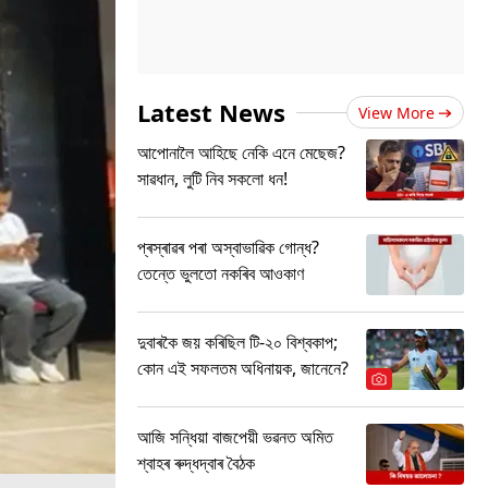
Latest News
View More
আপোনালৈ আহিছে নেকি এনে মেছেজ?
সাৱধান, লুটি নিব সকলো ধন!
প্ৰস্ৰাৱৰ পৰা অস্বাভাৱিক গোন্ধ?
তেন্তে ভুলতো নকৰিব আওকাণ
দুবাৰকৈ জয় কৰিছিল টি-২০ বিশ্বকাপ;
কোন এই সফলতম অধিনায়ক, জানেনে?
আজি সন্ধিয়া বাজপেয়ী ভৱনত অমিত
শ্বাহৰ ৰুদ্ধদ্বাৰ বৈঠক