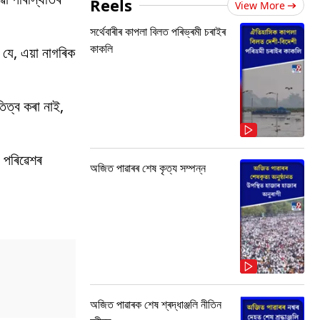
Reels
View More
সৰ্থেবাৰীৰ কাপলা বিলত পৰিভ্ৰমী চৰাইৰ
কাকলি
যে, এয়া নাগৰিক
িত্ব কৰা নাই,
 পৰিৱেশৰ
অজিত পাৱাৰৰ শেষ কৃত্য সম্পন্ন
অজিত পাৱাৰক শেষ শ্ৰদ্ধাঞ্জলি নীতিন