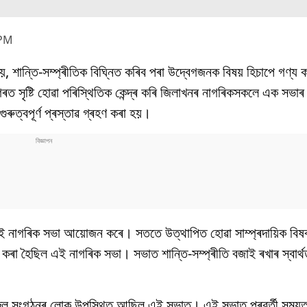
 PM
য়, শান্তি-সম্প্ৰীতিক বিঘ্নিত কৰিব পৰা উদ্বেগজনক বিষয় হিচাপে গণ্য
গৰত সৃষ্টি হোৱা পৰিস্থিতিক কেন্দ্ৰ কৰি জিলাখনৰ নাগৰিকসকলে এক স
ৰুত্বপূৰ্ণ প্ৰস্তাৱ গ্ৰহণ কৰা হয়।
 এই নাগৰিক সভা আয়োজন কৰে। সততে উত্থাপিত হোৱা সাম্প্ৰদায়িক বিষব
কৰা হৈছিল এই নাগৰিক সভা। সভাত শান্তি-সম্প্ৰীতি বজাই ৰখাৰ স্বাৰ্থ
় দল সংগঠনৰ লোক উপস্থিত আছিল এই সভাত। এই সভাত পৰৱৰ্তী সময়ত