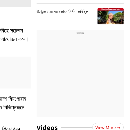
উমানন্দ দেৱালয় কোনে নিৰ্মাণ কৰিছিল
 কৰিছে সচেতন
ভাৰ আয়োজন কৰে।
াষ্প বিয়পোৱাৰ
ত বিভিন্নজনে
Videos
View More
 শিৱসাগৰৰ