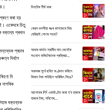
হয়।
দিনটোৰ শীৰ্ষ খবৰ
গ্ৰহণ কৰা হয়
ই। একেদৰে চিতু
কেৱল গুলপীয়া ৰঙৰ কাগজেৰে কিয়
 বক্তব্য প্ৰদান
মেৰিয়াই সোণৰ গহনা?
আধাৰ কাৰ্ডত স্বামীৰ নাম কেনেকৈ
ন্তব্যক প্ৰচাৰ
সংযোগ কৰিব?জানক প্ৰক্ৰিয়া...
ৰুত্ব দিবলৈ
অৱসৰৰ পূৰ্বে ছবিত কণ্ঠদান কৰিলে
ৰিহণা দি
কিমান টকা পাইছিল অৰিজিৎ সিঙে?
ৰ নাগৰিক
আপোনাৰ PF একাউণ্টত জমা হ’ব হাজাৰ
হাজাৰ টকা, সবিশেষ...
িহাৰ বক্তব্যক
ৱা পৰিস্থিতিৰ