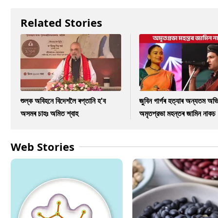
Related Stories
শুল্ক অবিহনে বিদেশলৈ ৰপ্তানি হ'ব
জুবিন গাৰ্গৰ হত্যাৰ অন্যতম অভি
অসমৰ চাহঃ অমিত শ্বাহ
অমৃতপ্রভা মহন্তৰ জামিন নাকচ
Web Stories