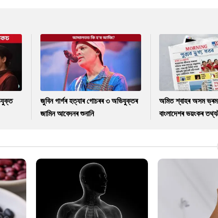
যুক্ত
জুবিন গাৰ্গৰ হত্যাৰ গোচৰৰ ৩ অভিযুক্তৰ
অমিত শ্বাহৰ অসম ভ্ৰম
জামিন আবেদনৰ শুনানি
বাংলাদেশৰ ভয়ংকৰ তথ্যল