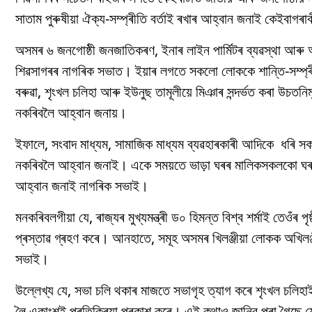
সাতাম পুৰুষীয়া ঐক্য-সম্প্ৰীতি বৰ্তাই ৰখাৰ আহ্বান জনাই কেইবাগৰ
অসমৰ ৬ জনগোষ্ঠী জনজাতিকৰণ, ইনাৰ লাইন পাৰ্মিটৰ ব্যৱস্থা আৰু 
শিৱসাগৰৰ নাগৰিক সভাত। ইয়াৰ লগতে সকলো লোককে শান্তি-সম্প্ৰ
বৰুৱা, শৃংখল চলিহা আৰু ইউনুছ তামূলীয়ে মিঞাৰ সন্দৰ্ভত কৰা উচতন
নকৰিবলৈ আহ্বান জনায়।
ইফালে, সংবাদ মাধ্যম, সামাজিক মাধ্যম ব্যৱহাৰকাৰী আদিকে ধৰি সক
নকৰিবলৈ আহ্বান জনাই। একে সময়তে ভাড়া ঘৰৰ মালিকসকলকো ঘৰ ভাড়
আহ্বান জনাই নাগৰিক সভাই।
মনকৰিবলগীয়া যে, ৰাজ্যৰ মুখ্যমন্ত্ৰী ড০ হিমন্ত বিশ্ব শৰ্মাই তেওঁৰ
প্ৰস্তাৱ গ্ৰহণ কৰে। আনহাতে, সমূহ অসমৰ খিলঞ্জীয়া লোকক অখিলঞ্
সভাই।
উল্লেখ্য যে, সভা চলি থকাৰ মাজতে সভাগৃহ ত্যাগ কৰে শৃংখল চলিহ
লৈ একাংশই প্ৰতিক্ৰিয়া প্ৰকাশ কৰে। এই কথাও জানিব পৰা গৈছে যে,