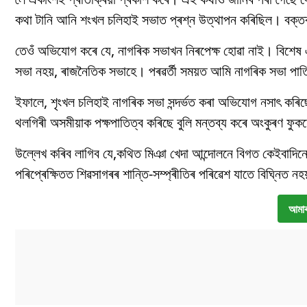
কথা টানি আনি শংখল চলিহাই সভাত প্ৰশ্ন উত্থাপন কৰিছিল। বক্তব্
তেওঁ অভিযোগ কৰে যে, নাগৰিক সভাখন নিৰপেক্ষ হোৱা নাই। বিশেষ এ
সভা নহয়, ৰাজনৈতিক সভাহে। পৰৱৰ্তী সময়ত আমি নাগৰিক সভা পাত
ইফালে, শৃংখল চলিহাই নাগৰিক সভা সন্দৰ্ভত কৰা অভিযোগ নসাৎ ক
থলগিৰী অসমীয়াক পক্ষপাতিত্ব কৰিছে বুলি মন্তব্য কৰে অংকুৰণ ফু
উল্লেখ কৰিব লাগিব যে,কথিত মিঞা খেদা আন্দোলনে বিগত কেইবাদি
পৰিপ্ৰেক্ষিতত শিৱসাগৰৰ শান্তি-সম্প্ৰীতিৰ পৰিৱেশ যাতে বিঘ্নিত 
আমাৰ