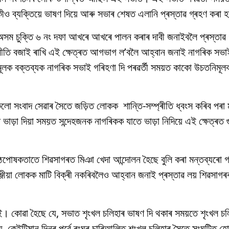
াকীও ব্যক্তিয়ে ভাষণ দিয়ে আৰু সভাৰ শেষত এলানি প্ৰস্তাৱ গ্ৰহণ কৰা 
অসম চুক্তি ৬ নং দফা আখৰে আখৰে পালন কৰাৰ দাবী জনাইবলৈ প্ৰস্তাৱ 
ীতি বজাই ৰাখি এই ক্ষেত্ৰত আগভাগ ল’বলৈ আহ্বান জনাই নাগৰিক সভা
িমূলক বক্তব্যক নাগৰিক সভাই গৰিহণা দি পৰৱৰ্তী সময়ত কাকো উচতনিমূলক
লো সংবাদ সেৱাৰ সৈতে জড়িত লোকক শান্তি-সম্প্ৰীতি ধ্বংস কৰিব পৰা ম
া দিয়া সময়ত সন্দেহজনক নাগৰিকক যাতে ভাড়া নিদিয়ে এই ক্ষেত্ৰত গু
 পৃষ্ঠপোষকতাতে শিৱসাগৰত মিঞা খেদা আন্দোলন হৈছে বুলি কৰা মন্তব্যৰো গ
জীয়া লোকক মাটি বিক্ৰী নকৰিবলৈও আহ্বান জনাই প্ৰস্তাৱ লয় শিৱসাগৰ
াই। কোৱা হৈছে যে, সভাত শৃংখল চলিহাৰ ভাষণ দি থকাৰ সময়তে শৃংখল চল
 কেইটিমান দিনৰ পূৰ্বে ৰংঘৰ চাৰিআলিত শৃংখল চলিহাৰ সৈতে সংঘটিত হো