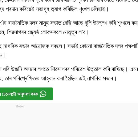
য প্ৰদান কৰিয়েই সভাগৃহ ত্যাগ কৰিছিল শৃংখল চলিহাই।
টা ৰাজনৈতিক দলৰ মানুহ সভাত বেছি আছে বুলি উল্লেখ কৰি শৃংখলে কয় 
িম, শিৱসাগৰৰ জ্যেষ্ঠ লোকসকলে নেতৃত্ব ল’ব।
ৰিছে নাগৰিক সভাৰ আয়োজক সকলে। সভাই কোনো ৰাজনৈতিক দলৰ পক্ষপাত
কনে।
নো ধৰি উজনি অসমৰ লগতে শিৱসাগৰৰ পৰিৱেশ উত্তাল কৰি ৰাখিছে। এনে
নহয়, তাৰ পৰিপ্ৰেক্ষিতত আহ্বান কৰা হৈছিল এই নাগৰিক সভাৰ।
 চেনেলটো অনুসৰণ কৰক