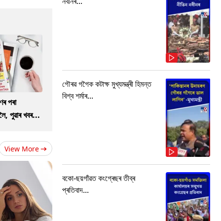
নবীনৰ...
গৌৰৱ গগৈক কটাক্ষ মুখ্যমন্ত্ৰী হিমন্ত
বিশ্ব শৰ্মাৰ...
ণৰ পৰা
ৈ, পুৱাৰ খবৰ...
View More
বকো-ছয়গাঁৱত কংগ্ৰেছৰ তীব্ৰ
প্ৰতিবাদ...