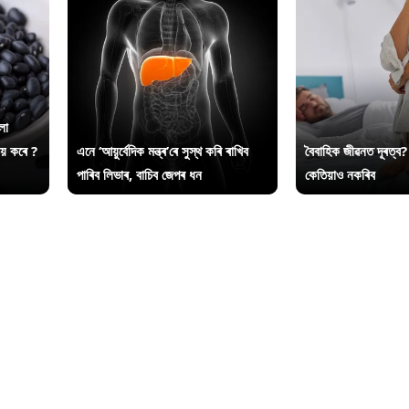
লা
ায় কৰে ?
এনে ‘আয়ুৰ্বেদিক মন্ত্ৰ’ৰে সুস্থ কৰি ৰাখিব
বৈবাহিক জীৱনত দূৰত্ব?
পাৰিব লিভাৰ, বাচিব জেপৰ ধন
কেতিয়াও নকৰিব