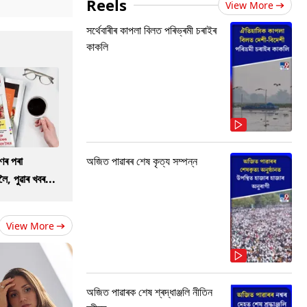
Reels
View More
সৰ্থেবাৰীৰ কাপলা বিলত পৰিভ্ৰমী চৰাইৰ
কাকলি
ণৰ পৰা
অজিত পাৱাৰৰ শেষ কৃত্য সম্পন্ন
ৈ, পুৱাৰ খবৰ...
View More
অজিত পাৱাৰক শেষ শ্ৰদ্ধাঞ্জলি নীতিন