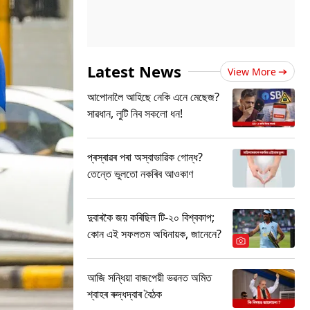
Latest News
View More
আপোনালৈ আহিছে নেকি এনে মেছেজ?
সাৱধান, লুটি নিব সকলো ধন!
প্ৰস্ৰাৱৰ পৰা অস্বাভাৱিক গোন্ধ?
তেন্তে ভুলতো নকৰিব আওকাণ
দুবাৰকৈ জয় কৰিছিল টি-২০ বিশ্বকাপ;
কোন এই সফলতম অধিনায়ক, জানেনে?
আজি সন্ধিয়া বাজপেয়ী ভৱনত অমিত
শ্বাহৰ ৰুদ্ধদ্বাৰ বৈঠক