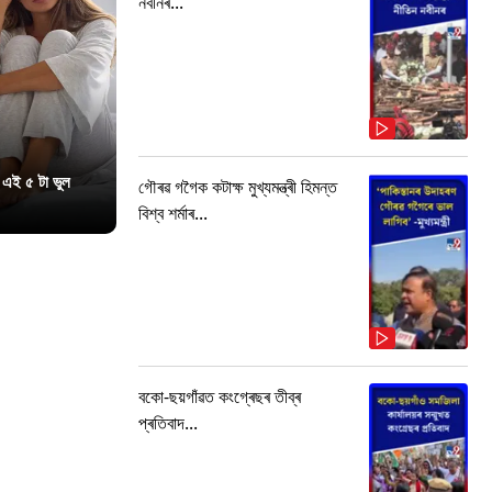
নবীনৰ...
 এই ৫ টা ভুল
গৌৰৱ গগৈক কটাক্ষ মুখ্যমন্ত্ৰী হিমন্ত
বিশ্ব শৰ্মাৰ...
বকো-ছয়গাঁৱত কংগ্ৰেছৰ তীব্ৰ
প্ৰতিবাদ...