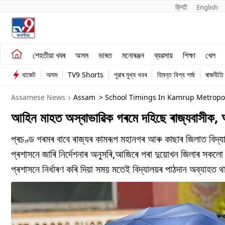
हिन्दी 
English
শেহতীয়া খবৰ
মনোৰঞ্জন
শেহতীয়া খবৰ
অসম
ভাৰত
মনোৰঞ্জন
ব্যৱসায়
শিক্ষা
খেল
অসম
ব্যৱসায়
বাজেট
অসম
TV9 Shorts
পুৱাৰ মুখ্য খবৰ
হিমন্ত বিশ্ব শৰ্মা
ৰাজনীতি
ভাৰত
Assamese News
Assam
> School Timings In Kamrup Metropol
আহিন মাহত অস্বাভাৱিক গৰমে দহিছে ৰাজ্যবাসীক, 
প্ৰচণ্ড গৰমৰ বাবে ৰাজ্যৰ কামৰূপ মহানগৰ আৰু কাছাৰ জিলাত বিদ্
প্ৰশাসনে জাৰি নিৰ্দেশনাৰ অনুসৰি,আজিৰে পৰা দুয়োখন জিলাৰ সকলো 
প্ৰশাসনে নিৰ্ধাৰণ কৰি দিয়া সময় মতেই বিদ্যালয়ৰ পাঠদান অব্যাহত 