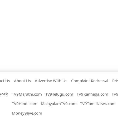
act Us
About Us
Advertise With Us
Complaint Redressal
Pri
work
TV9Marathi.com
TV9Telugu.com
TV9Kannada.com
TV
TV9Hindi.com
MalayalamTV9.com
TV9TamilNews.com
Money9live.com