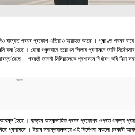
 যদিও ৰাজ্যত গৰমৰ প্ৰকোপ এতিয়াও অব্য়াহত আছে । প্ৰচণ্ড গৰমৰ বাবে 
ি কৰা হৈছে । যোৱা শুকুৰবাৰে দুয়োখন জিলাৰ প্ৰশাসনে জাৰি নিৰ্দেশনা
্ভ হৈছে । পৰৱৰ্তী জাননী নিদিয়ালৈকে প্ৰশাসনে নিৰ্ধাৰণ কৰি দিয়া স
 আৰম্ভ হৈছে । ৰাজ্যৰ অস্বাভাৱিক গৰমৰ প্ৰকোপৰ ওপৰত গুৰুত্ব প্ৰদ
িছে প্ৰশাসনে । ইয়াৰ সমান্তৰালভাৱে এই নিৰ্দেশনা সকলো চৰকাৰী আৰু