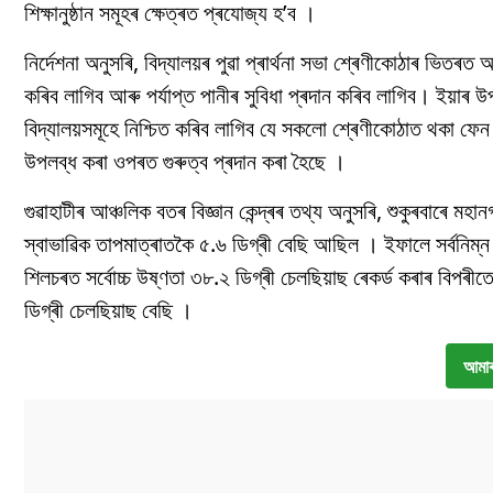
শিক্ষানুষ্ঠান সমূহৰ ক্ষেত্ৰত প্ৰযোজ্য হ’ব ।
নিৰ্দেশনা অনুসৰি, বিদ্যালয়ৰ পুৱা প্ৰাৰ্থনা সভা শ্ৰেণীকোঠাৰ ভিতৰত 
কৰিব লাগিব আৰু পৰ্যাপ্ত পানীৰ সুবিধা প্ৰদান কৰিব লাগিব। ইয়াৰ 
বিদ্যালয়সমূহে নিশ্চিত কৰিব লাগিব যে সকলো শ্ৰেণীকোঠাত থকা ফেন কা
উপলব্ধ কৰা ওপৰত গুৰুত্ব প্ৰদান কৰা হৈছে ।
গুৱাহাটীৰ আঞ্চলিক বতৰ বিজ্ঞান কেন্দ্ৰৰ তথ্য অনুসৰি, শুকুৰবাৰে মহ
স্বাভাৱিক তাপমাত্ৰাতকৈ ৫.৬ ডিগ্ৰী বেছি আছিল । ইফালে সৰ্বনিম্ন
শিলচৰত সৰ্বোচ্চ উষ্ণতা ৩৮.২ ডিগ্ৰী চেলছিয়াছ ৰেকৰ্ড কৰাৰ বিপৰীতে 
ডিগ্ৰী চেলছিয়াছ বেছি ।
আমাৰ