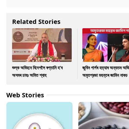
Related Stories
শুল্ক অবিহনে বিদেশলৈ ৰপ্তানি হ'ব
জুবিন গাৰ্গৰ হত্যাৰ অন্যতম অভি
অসমৰ চাহঃ অমিত শ্বাহ
অমৃতপ্রভা মহন্তৰ জামিন নাকচ
Web Stories