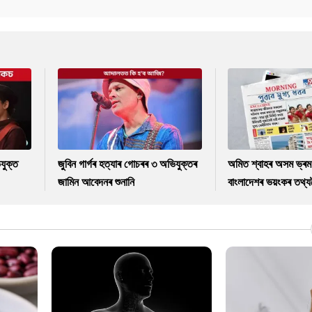
যুক্ত
জুবিন গাৰ্গৰ হত্যাৰ গোচৰৰ ৩ অভিযুক্তৰ
অমিত শ্বাহৰ অসম ভ্ৰম
জামিন আবেদনৰ শুনানি
বাংলাদেশৰ ভয়ংকৰ তথ্যল