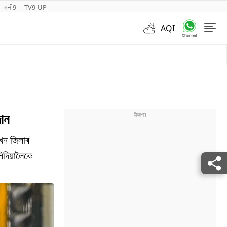
मनी9
TV9-UP
AQI
Videos
ান
োখন জিলাৰ
িদিয়ালৈকে