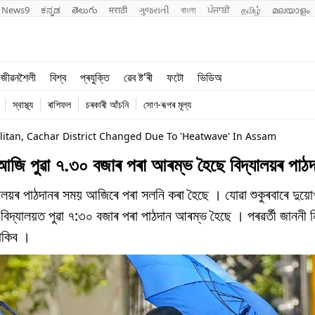
News9
ಕನ್ನಡ
తెలుగు
मराठी
ગુજરાતી
বাংলা
ਪੰਜਾਬੀ
தமிழ்
മലയാളം
শিক্ষা
বিশ্ব
জীৱনশৈলী
বিশ্ব
প্ৰযুক্তি
ৱেব ষ্ট'ৰী
ফটো
ভিডিঅ
খেল
প্ৰযুক্তি
স্বাস্থ্য
ৰাশিফল
চৰকাৰী আঁচনি
সোণ-ৰূপৰ মূল্য
জীৱনশৈলী
itan, Cachar District Changed Due To 'heatwave' In Assam
আজি পুৱা ৭.৩০ বজাৰ পৰা আৰম্ভ হৈছে বিদ্যালয়ৰ পাঠদ
যালয়ৰ পাঠদানৰ সময় আজিৰে পৰা সলনি কৰা হৈছে । যোৱা শুকুৰবাৰে দুয়
বিদ্যালয়ত পুৱা ৭:৩০ বজাৰ পৰা পাঠদান আৰম্ভ হৈছে । পৰৱৰ্তী জাননী ন
থাকিব ।