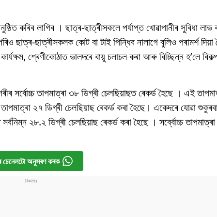
অনুষ্ঠিত কৰিব লাগিব । ছাত্ৰ-ছাত্ৰীসকলে পৰ্যাপ্ত খোৱাপানীৰ সুবিধা লাভ 
উপৰিও ছাত্ৰ-ছাত্ৰীসকলক কোট বা টাই পিন্ধিব নালাগে বুলিও পৰামৰ্শ দিয়
ৰ্যক্ষম, শ্ৰেণীকোঠাত ভালদৰে বায়ু চলাচল কৰা আৰু বিচ্ছিন্ন হ’লে বিকল্
ানগৰীৰ সৰ্বোচ্চ তাপমাত্ৰা ৩৮ ডিগ্ৰী চেলছিয়াছত ৰেকৰ্ড হৈছে । এই তাপ
 তাপমাত্ৰা ২৭ ডিগ্ৰী চেলছিয়াছ ৰেকৰ্ড কৰা হৈছে। একেদৰে যোৱা শুকুৰ
সৰ্বনিম্ন ২৮.২ ডিগ্ৰী চেলছিয়াছ ৰেকৰ্ড কৰা হৈছে । সৰ্ব্বোচ্চ তাপমাত্ৰ
 চেনেলটো অনুসৰণ কৰক