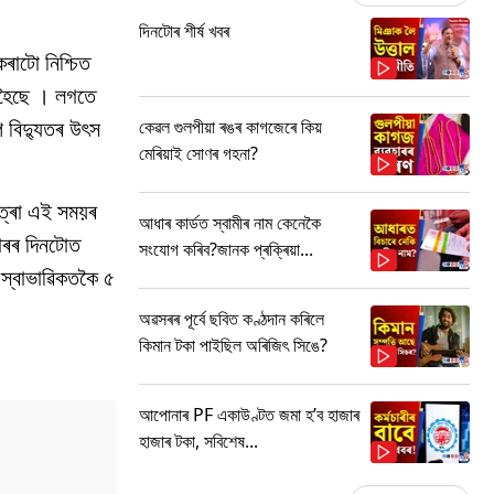
দিনটোৰ শীৰ্ষ খবৰ
কৰাটো নিশ্চিত
া হৈছে । লগতে
প বিদ্যুতৰ উৎস
কেৱল গুলপীয়া ৰঙৰ কাগজেৰে কিয়
মেৰিয়াই সোণৰ গহনা?
মাত্ৰা এই সময়ৰ
আধাৰ কাৰ্ডত স্বামীৰ নাম কেনেকৈ
বাৰৰ দিনটোত
সংযোগ কৰিব?জানক প্ৰক্ৰিয়া...
া স্বাভাৱিকতকৈ ৫
অৱসৰৰ পূৰ্বে ছবিত কণ্ঠদান কৰিলে
কিমান টকা পাইছিল অৰিজিৎ সিঙে?
আপোনাৰ PF একাউণ্টত জমা হ’ব হাজাৰ
হাজাৰ টকা, সবিশেষ...