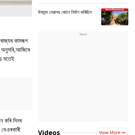
উমানন্দ দেৱালয় কোনে নিৰ্মাণ কৰিছিল
ৰাজ্যৰ কামৰূপ
ৰ অনুসৰি,আজিৰে
ময় মতেই
ান কৰি দিনৰ
 বে-চৰকাৰী
Videos
View More