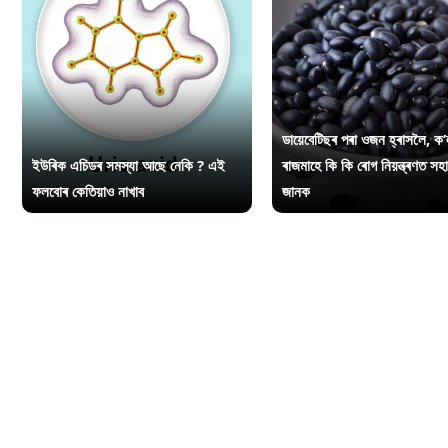
ডায়েবেটিছৰ পৰা ওজন হ্ৰাসলৈ, ক’
ইউৰিক এচিডৰ সমস্যা আছে নেকি ? এই
ৰাজমাহে কি কি ৰোগ নিয়ন্ত্ৰণত সহ
ফলবোৰ কেতিয়াও নাখাব
জানক