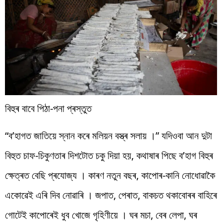
বিহুৰ বাবে পিঠা-পনা প্ৰস্তুত
“ব’হাগত জাতিয়ে স্নান কৰে মলিয়ন বস্ত্ৰ সলায় ।” যদিওবা আন দুটা
বিহুত চাফ-চিকুণতাৰ দিশটোত চকু দিয়া হয়, কথাষাৰ পিছে ব’হাগ বিহুৰ
ক্ষেত্ৰত বেছি প্ৰযোজ্য । কাৰণ নতুন বছৰ, কাপোৰ-কানি নোধোৱাকৈ
একোৱেই এৰি দিব নোৱাৰি । জপাত, পেৰাত, বাকচত থকাবোৰৰ বাহিৰে
গোটেই কাপোৰেই ধুব খোজে গৃহিণীয়ে । ঘৰ মচা, বেৰ লেপা, ঘৰ