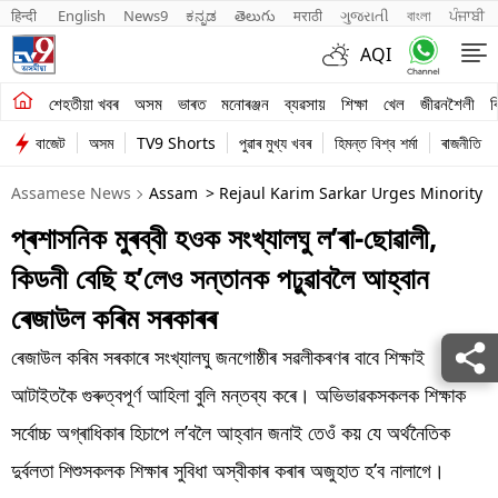
हिन्दी 
English
News9
ಕನ್ನಡ
తెలుగు
मराठी
ગુજરાતી
বাংলা
ਪੰਜਾਬੀ
AQI
শেহতীয়া খবৰ
শেহতীয়া খবৰ
অসম
ভাৰত
মনোৰঞ্জন
ব্যৱসায়
শিক্ষা
খেল
জীৱনশৈলী
ব
বাজেট
অসম
TV9 Shorts
পুৱাৰ মুখ্য খবৰ
হিমন্ত বিশ্ব শৰ্মা
ৰাজনীতি
অসম
Assamese News
Assam
> Rejaul Karim Sarkar Urges Minority M
ভাৰত
প্ৰশাসনিক মুৰব্বী হওক সংখ্যালঘু ল’ৰা-ছোৱালী,
মনোৰঞ্জন
কিডনী বেছি হ’লেও সন্তানক পঢ়ুৱাবলৈ আহ্বান
ব্যৱসায়
ৰেজাউল কৰিম সৰকাৰৰ
শিক্ষা
ৰেজাউল কৰিম সৰকাৰে সংখ্যালঘু জনগোষ্ঠীৰ সৱলীকৰণৰ বাবে শিক্ষাই
আটাইতকৈ গুৰুত্বপূৰ্ণ আহিলা বুলি মন্তব্য কৰে। অভিভাৱকসকলক শিক্ষাক
খেল
সৰ্বোচ্চ অগ্ৰাধিকাৰ হিচাপে ল’বলৈ আহ্বান জনাই তেওঁ কয় যে অৰ্থনৈতিক
জীৱনশৈলী
দুৰ্বলতা শিশুসকলক শিক্ষাৰ সুবিধা অস্বীকাৰ কৰাৰ অজুহাত হ’ব নালাগে।