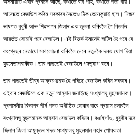
অসমীয়াত এষাৰ প্ৰবচন আছে, কথাতে বঁটা পাই, কথাতে গতা খায়।
আচলতে ৰেজাউল কৰিম সৰকাৰৰ সৈতেও ঠিক তেনেকুৱাই হ’ল। নিজৰ
ভাষণত ধুবুৰী আৰু শিৱসাগৰ জিলাৰ এক তুলনা কৰিবলৈ গৈ বিতৰ্কৰ
আৱৰ্তত সোমাই পৰে ৰেজাউল। এই বিতৰ্ক ইমানেই জটিল হৈ পৰে যে
কংগ্ৰেছৰ নেতায়ো সমালোচনা কৰিবলৈ নেৰে নতুনকৈ দলত যোগ দিয়া
যুৱনেতাগৰাকীক। তাৰ পাছতেই ৰেজাউলে পদত্যাগ কৰে।
তাৰ পাছতেই তীব্ৰ আক্ৰমণাত্মক হৈ পৰিছে ৰেজাউল কৰিম সৰকাৰ।
এইবাৰ ৰেজাউলে এক নতুন আহ্বান জনাইছে সংখ্যালঘু মুছলমানক।
প্ৰশাসনীয় বিভাগৰ শীৰ্ষ পদত অধীষ্ঠিত হোৱাৰ বাবে প্ৰয়াস চলাবলৈ
সংখ্যালঘু মুছলমানক আহ্বান ৰেজাউল কৰিমৰ। বঙাইগাঁও, ধুবুৰীৰ দৰে
জিলাৰ জিলা আয়ুক্তৰ পদত সংখ্যালঘু মুছলমান বহাৰ পোষকতা