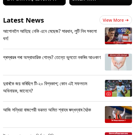
Latest News
View More
আপোনালৈ আহিছে নেকি এনে মেছেজ? সাৱধান, লুটি নিব সকলো
ধন!
প্ৰস্ৰাৱৰ পৰা অস্বাভাৱিক গোন্ধ? তেন্তে ভুলতো নকৰিব আওকাণ
দুবাৰকৈ জয় কৰিছিল টি-২০ বিশ্বকাপ; কোন এই সফলতম
অধিনায়ক, জানেনে?
আজি সন্ধিয়া বাজপেয়ী ভৱনত অমিত শ্বাহৰ ৰুদ্ধদ্বাৰ বৈঠক