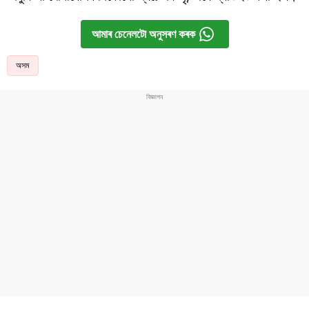
আমাৰ চেনেলটো অনুসৰণ কৰক
অসম