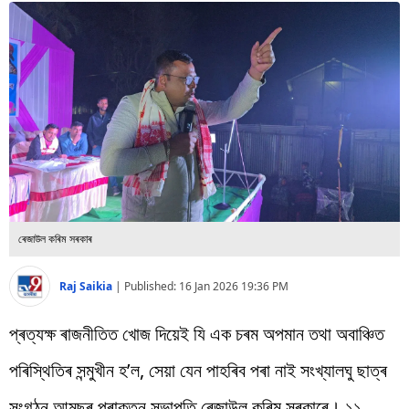
বিশ্ব
প্ৰযুক্তি
Videos
ৰেজাউল কৰিম সৰকাৰ
Raj Saikia
|
Published:
16 Jan 2026 19:36 PM
প্ৰত্যক্ষ ৰাজনীতিত খোজ দিয়েই যি এক চৰম অপমান তথা অবাঞ্চিত
পৰিস্থিতিৰ সন্মুখীন হ’ল, সেয়া যেন পাহৰিব পৰা নাই সংখ্যালঘু ছাত্ৰ
সংগঠন আমছুৰ প্ৰাক্তন সভাপতি ৰেজাউল কৰিম সৰকাৰে। ১১