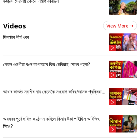
উমানন্দ দেৱালয় কোনে নিৰ্মাণ কৰিছিল
Videos
View More
দিনটোৰ শীৰ্ষ খবৰ
কেৱল গুলপীয়া ৰঙৰ কাগজেৰে কিয় মেৰিয়াই সোণৰ গহনা?
আধাৰ কাৰ্ডত স্বামীৰ নাম কেনেকৈ সংযোগ কৰিব?জানক প্ৰক্ৰিয়া...
অৱসৰৰ পূৰ্বে ছবিত কণ্ঠদান কৰিলে কিমান টকা পাইছিল অৰিজিৎ
সিঙে?