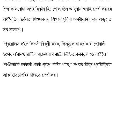
শিক্ষাক সৰ্বোচ্চ অগ্ৰাধিকাৰ হিচাপে ল’বলৈ আহ্বান জনাই তেওঁ কয় যে
অৰ্থনৈতিক দুৰ্বলতা শিশুসকলক শিক্ষাৰ সুবিধা অস্বীকাৰ কৰাৰ অজুহাত
হ’ব নালাগে।
“প্ৰয়োজন হ’লে কিডনী বিক্ৰী কৰক, কিন্তু ল’ৰা হওক বা ছোৱালী
হওক, ল’ৰা-ছোৱালীক পঢ়া-শুনা কৰাটো নিশ্চিত কৰক, যাতে কাইলৈ ​​
তেওঁলোকে চৰকাৰী পদবী গ্ৰহণ কৰিব পাৰে,” দৰ্শকৰ তীব্ৰ প্ৰতিক্ৰিয়া
আৰু হাতচাপৰিৰ মাজতে তেওঁ কয়।