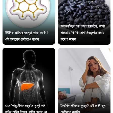
ডায়েবেটিছৰ পৰা ওজন হ্ৰাসলৈ, ক’লা
ইউৰিক এচিডৰ সমস্যা আছে নেকি ?
ৰাজমাহে কি কি ৰোগ নিয়ন্ত্ৰণত সহায়
এই ফলবোৰ কেতিয়াও নাখাব
কৰে ? জানক
এনে ‘আয়ুৰ্বেদিক মন্ত্ৰ’ৰে সুস্থ কৰি
বৈবাহিক জীৱনত দূৰত্ব? এই ৫ টা ভুল
ৰাখিব পাৰিব লিভাৰ, বাচিব জেপৰ ধন
কেতিয়াও নকৰিব