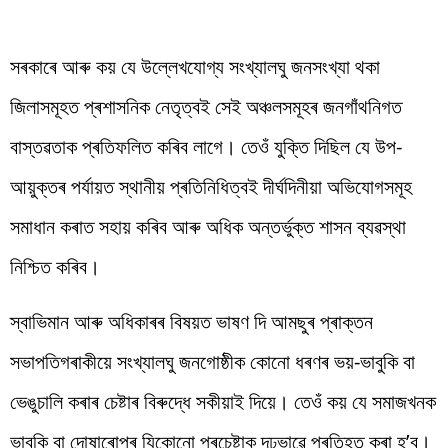
সৰকাৰে আৰু কয় যে উল্লেখযোগ্য সংখ্যালঘু জনসংখ্যা থকা
জিলাসমূহত প্ৰশাসনিক নেতৃত্বই সেই অঞ্চলসমূহৰ জনগাঁথনিগত
বাস্তৱতাক প্ৰতিফলিত কৰিব লাগে। তেওঁ যুক্তি দিছিল যে উপ-
আয়ুক্তৰ পৰ্যায়ত স্থানীয় প্ৰতিনিধিত্বই দীৰ্ঘদিনীয়া অভিযোগসমূহ
সমাধান কৰাত সহায় কৰিব আৰু অধিক অন্তৰ্ভুক্ত শাসন ব্যৱস্থা
নিশ্চিত কৰিব।
স্বাভিমান আৰু অধিকাৰৰ বিষয়ত ভাষণ দি আমছুৰ প্ৰাক্তন
সভাপতিগৰাকীয়ে সংখ্যালঘু জনগোষ্ঠীক কোনো ধৰণৰ ভয়-ভাবুকি বা
ভেঙুচালি কৰাৰ চেষ্টাৰ বিৰুদ্ধে সকীয়াই দিয়ে। তেওঁ কয় যে সমাজখনক
ভাবুকি বা দোষাৰোপৰ যিকোনো প্ৰচেষ্টাক দৃঢ়ভাৱে প্ৰতিহত কৰা হ’ব।