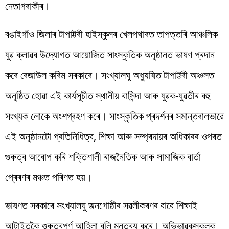
নেতাগৰাকীৰ।
বঙাইগাঁও জিলাৰ টাপাট্টৰী হাইস্কুলৰ খেলপথাৰত তাপত্তৰি আঞ্চলিক
যুৱ ক্লাৱৰ উদ্যোগত আয়োজিত সাংস্কৃতিক অনুষ্ঠানত ভাষণ প্ৰদান
কৰে ৰেজাউল কৰিম সৰকাৰে। সংখ্যালঘু অধ্যুষিত টাপাট্টৰী অঞ্চলত
অনুষ্ঠিত হোৱা এই কাৰ্যসূচীত স্থানীয় বাসিন্দা আৰু যুৱক-যুৱতীৰ বহু
সংখ্যক লোকে অংশগ্ৰহণ কৰে। সাংস্কৃতিক প্ৰদৰ্শনৰ সমান্তৰালভাৱে
এই অনুষ্ঠানটো প্ৰতিনিধিত্ব, শিক্ষা আৰু সম্প্ৰদায়ৰ অধিকাৰৰ ওপৰত
গুৰুত্ব আৰোপ কৰি শক্তিশালী ৰাজনৈতিক আৰু সামাজিক বাৰ্তা
প্ৰেৰণৰ মঞ্চত পৰিণত হয়।
ভাষণত সৰকাৰে সংখ্যালঘু জনগোষ্ঠীৰ সৱলীকৰণৰ বাবে শিক্ষাই
আটাইতকৈ গুৰুত্বপূৰ্ণ আহিলা বুলি মন্তব্য কৰে। অভিভাৱকসকলক