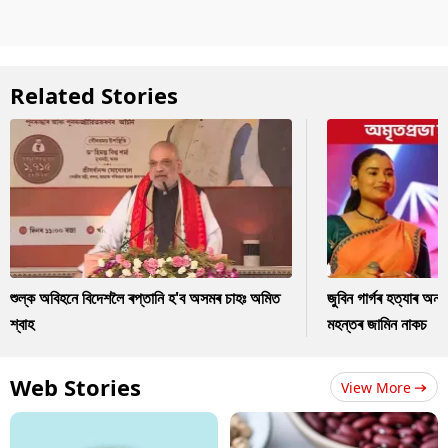
Related Stories
শুল্ক অবিহনে বিদেশলৈ ৰপ্তানি হ'ব অসমৰ চাহঃ অমিত
জুবিন গাৰ্গৰ হত্যাৰ অন
শ্বাহ
মহন্তৰ জামিন নাকচ
Web Stories
View More