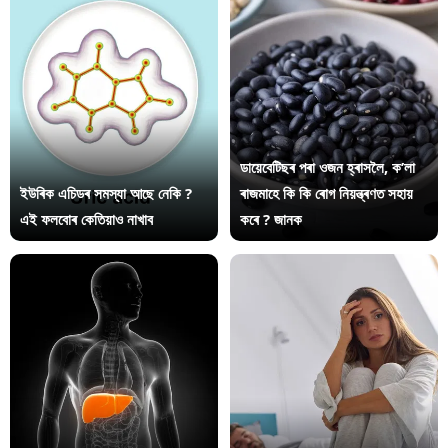
ডায়েবেটিছৰ পৰা ওজন হ্ৰাসলৈ, ক’লা
ইউৰিক এচিডৰ সমস্যা আছে নেকি ?
ৰাজমাহে কি কি ৰোগ নিয়ন্ত্ৰণত সহায়
এই ফলবোৰ কেতিয়াও নাখাব
কৰে ? জানক