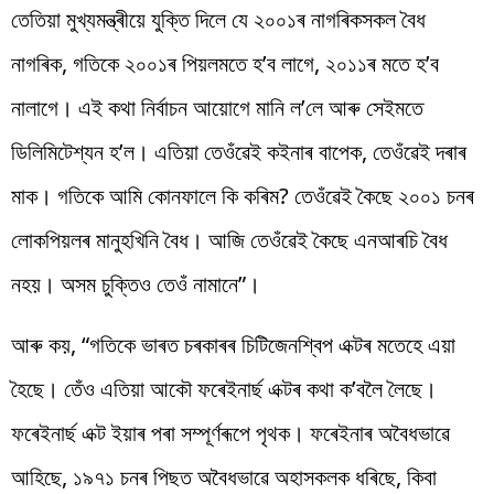
তেতিয়া মুখ্যমন্ত্ৰীয়ে যুক্তি দিলে যে ২০০১ৰ নাগৰিকসকল বৈধ
নাগৰিক, গতিকে ২০০১ৰ পিয়লমতে হ’ব লাগে, ২০১১ৰ মতে হ’ব
নালাগে। এই কথা নিৰ্বাচন আয়োগে মানি ল’লে আৰু সেইমতে
ডিলিমিটেশ্যন হ’ল। এতিয়া তেওঁৱেই কইনাৰ বাপেক, তেওঁৱেই দৰাৰ
মাক। গতিকে আমি কোনফালে কি কৰিম? তেওঁৱেই কৈছে ২০০১ চনৰ
লোকপিয়লৰ মানুহখিনি বৈধ। আজি তেওঁৱেই কৈছে এনআৰচি বৈধ
নহয়। অসম চুক্তিও তেওঁ নামানে”।
আৰু কয়, “গতিকে ভাৰত চৰকাৰৰ চিটিজেনশ্বিপ এক্টৰ মতেহে এয়া
হৈছে। তেঁও এতিয়া আকৌ ফৰেইনাৰ্ছ এক্টৰ কথা ক’বলৈ লৈছে।
ফৰেইনাৰ্ছ এক্ট ইয়াৰ পৰা সম্পূৰ্ণৰূপে পৃথক। ফৰেইনাৰ অবৈধভাৱে
আহিছে, ১৯৭১ চনৰ পিছত অবৈধভাৱে অহাসকলক ধৰিছে, কিবা