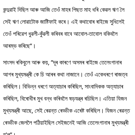
কন্দুৱাই দিছিল আৰু আজি তেওঁ মাহৰ পিছত মাহ ধৰি কেৱল ঋণ লৈ
সেই ঋণ লোৱাটোক জাষ্টিফাই কৰে। এই কথাবোৰ ৰাইজে সুধিলেই
তেওঁ পৰিৱেশ ধুৱলী-কুঁৱলী কৰিবৰ বাবে আবোল-তাবোল বকিবলৈ
আৰম্ভ কৰিছে”।
সাংসদ ৰকিবুলে আৰু কয়, ”দূৰ কাৰণে অসমৰ ৰাইজে তেলেংগানাৰ
আগৰ মুখ্যমন্ত্ৰী কে চি আৰৰ কথা নাজানে। তেওঁ একেধৰণে ৰাজত্ব
কৰিছিল। বিভিন্ন ধৰণে অত্যাচাৰ কৰিছিল, সাংবাদিকক অত্যাচাৰ
কৰিছিল, বিৰোধীৰ মুখ বন্ধ কৰিবলৈ ষড়যন্ত্ৰ ৰচিছিল। এতিয়া যিজন
মুখ্যমন্ত্ৰী আছে, সেই ৰেৱন্ত ৰেড্ডীক এৰেষ্ট কৰিছিল। যিজন ৰেৱন্ত
ৰেড্ডীক জেললৈ পঠিয়াইছিল সেইজনেই আজি তেলেংগানাৰ মুখ্যমন্ত্ৰী
হ’ল”।