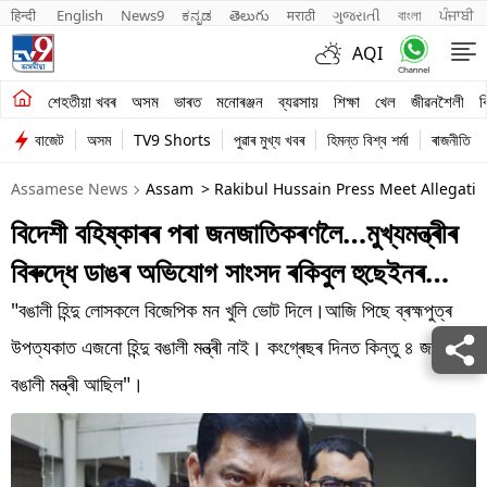
हिन्दी 
English
News9
ಕನ್ನಡ
తెలుగు
मराठी
ગુજરાતી
বাংলা
ਪੰਜਾਬੀ
AQI
শেহতীয়া খবৰ
শেহতীয়া খবৰ
অসম
ভাৰত
মনোৰঞ্জন
ব্যৱসায়
শিক্ষা
খেল
জীৱনশৈলী
ব
বাজেট
অসম
TV9 Shorts
পুৱাৰ মুখ্য খবৰ
হিমন্ত বিশ্ব শৰ্মা
ৰাজনীতি
অসম
Assamese News
Assam
> Rakibul Hussain Press Meet Allegati
ভাৰত
বিদেশী বহিষ্কাৰৰ পৰা জনজাতিকৰণলৈ…মুখ্যমন্ত্ৰীৰ
মনোৰঞ্জন
বিৰুদ্ধে ডাঙৰ অভিযোগ সাংসদ ৰকিবুল হুছেইনৰ…
ব্যৱসায়
"বঙালী হিন্দু লোসকলে বিজেপিক মন খুলি ভোট দিলে।আজি পিছে ব্ৰহ্মপুত্ৰ
শিক্ষা
উপত্যকাত এজনো হিন্দু বঙালী মন্ত্ৰী নাই। কংগ্ৰেছৰ দিনত কিন্তু ৪ জন হিন্দু
বঙালী মন্ত্ৰী আছিল"।
খেল
জীৱনশৈলী