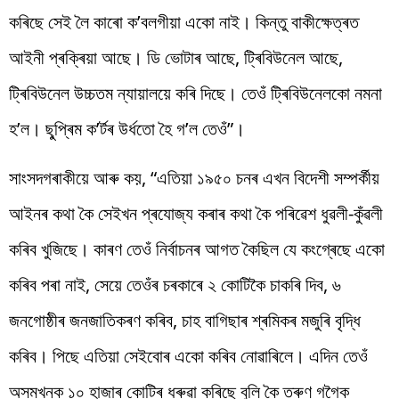
কৰিছে সেই লৈ কাৰো ক’বলগীয়া একো নাই। কিন্তু বাকীক্ষেত্ৰত
আইনী প্ৰক্ৰিয়া আছে। ডি ভোটাৰ আছে, ট্ৰিবিউনেল আছে,
ট্ৰিবিউনেল উচ্চতম ন্যায়ালয়ে কৰি দিছে। তেওঁ ট্ৰিবিউনেলকো নমনা
হ’ল। ছু্প্ৰিম ক’ৰ্টৰ উৰ্ধতো হৈ গ’ল তেওঁ”।
সাংসদগৰাকীয়ে আৰু কয়, “এতিয়া ১৯৫০ চনৰ এখন বিদেশী সম্পৰ্কীয়
আইনৰ কথা কৈ সেইখন প্ৰযোজ্য কৰাৰ কথা কৈ পৰিৱেশ ধুৱলী-কুঁৱলী
কৰিব খুজিছে। কাৰণ তেওঁ নিৰ্বাচনৰ আগত কৈছিল যে কংগ্ৰেছে একো
কৰিব পৰা নাই, সেয়ে তেওঁৰ চৰকাৰে ২ কোটিকৈ চাকৰি দিব, ৬
জনগোষ্ঠীৰ জনজাতিকৰণ কৰিব, চাহ বাগিছাৰ শ্ৰমিকৰ মজুৰি বৃদ্ধি
কৰিব। পিছে এতিয়া সেইবোৰ একো কৰিব নোৱাৰিলে। এদিন তেওঁ
অসমখনক ১০ হাজাৰ কোটিৰ ধৰুৱা কৰিছে বুলি কৈ তৰুণ গগৈক