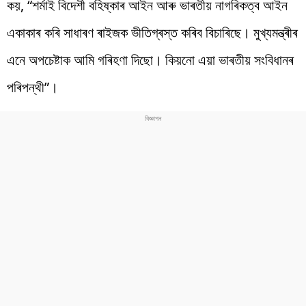
কয়, “শৰ্মাই বিদেশী বহিষ্কাৰ আইন আৰু ভাৰতীয় নাগৰিকত্ব আইন
একাকাৰ কৰি সাধাৰণ ৰাইজক ভীতিগ্ৰস্ত কৰিব বিচাৰিছে। মুখ্যমন্ত্ৰীৰ
এনে অপচেষ্টাক আমি গৰিহণা দিছো। কিয়নো এয়া ভাৰতীয় সংবিধানৰ
পৰিপন্থী”।