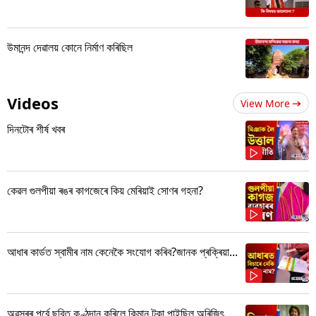
উমানন্দ দেৱালয় কোনে নিৰ্মাণ কৰিছিল
Videos
View More
দিনটোৰ শীৰ্ষ খবৰ
কেৱল গুলপীয়া ৰঙৰ কাগজেৰে কিয় মেৰিয়াই সোণৰ গহনা?
আধাৰ কাৰ্ডত স্বামীৰ নাম কেনেকৈ সংযোগ কৰিব?জানক প্ৰক্ৰিয়া...
অৱসৰৰ পূৰ্বে ছবিত কণ্ঠদান কৰিলে কিমান টকা পাইছিল অৰিজিৎ