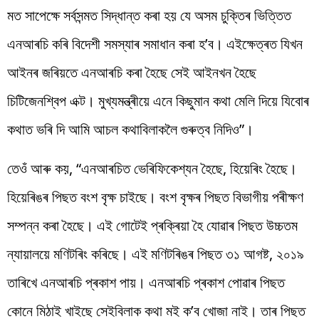
মত সাপেক্ষে সৰ্বসন্মত সিদ্ধান্ত কৰা হয় যে অসম চুক্তিৰ ভিত্তিত
এনআৰচি কৰি বিদেশী সমস্যাৰ সমাধান কৰা হ’ব। এইক্ষেত্ৰত যিখন
আইনৰ জৰিয়তে এনআৰচি কৰা হৈছে সেই আইনখন হৈছে
চিটিজেনশ্বিপ এক্ট। মুখ্যমন্ত্ৰীয়ে এনে কিছুমান কথা মেলি দিয়ে যিবোৰ
কথাত ভৰি দি আমি আচল কথাবিলাকলৈ গুৰুত্ব নিদিও”।
তেওঁ আৰু কয়, “এনআৰচিত ভেৰিফিকেশ্যন হৈছে, হিয়েৰিং হৈছে।
হিয়েৰিঙৰ পিছত বংশ বৃক্ষ চাইছে। বংশ বৃক্ষৰ পিছত বিভাগীয় পৰীক্ষণ
সম্পন্ন কৰা হৈছে। এই গোটেই প্ৰক্ৰিয়া হৈ যোৱাৰ পিছত উচ্চতম
ন্যায়ালয়ে মণিটৰিং কৰিছে। এই মণিটৰিঙৰ পিছত ৩১ আগষ্ট, ২০১৯
তাৰিখে এনআৰচি প্ৰকাশ পায়। এনআৰচি প্ৰকাশ পোৱাৰ পিছত
কোনে মিঠাই খাইছে সেইবিলাক কথা মই ক’ব খোজা নাই। তাৰ পিছত