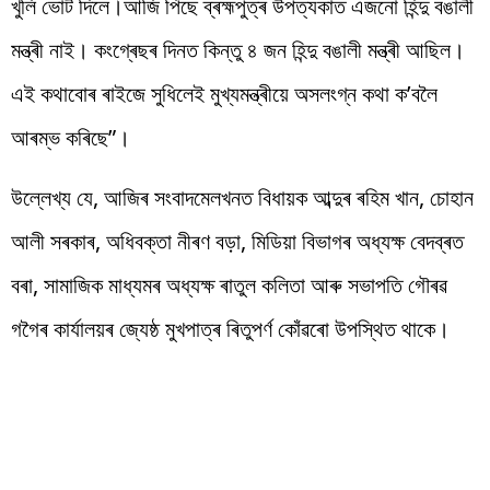
খুলি ভোট দিলে।আজি পিছে ব্ৰহ্মপুত্ৰ উপত্যকাত এজনো হিন্দু বঙালী
মন্ত্ৰী নাই। কংগ্ৰেছৰ দিনত কিন্তু ৪ জন হিন্দু বঙালী মন্ত্ৰী আছিল।
এই কথাবোৰ ৰাইজে সুধিলেই মুখ্যমন্ত্ৰীয়ে অসলংগ্ন কথা ক’বলৈ
আৰম্ভ কৰিছে”।
উল্লেখ্য যে, আজিৰ সংবাদমেলখনত বিধায়ক আব্দুৰ ৰহিম খান, চোহান
আলী সৰকাৰ, অধিবক্তা নীৰণ বড়া, মিডিয়া বিভাগৰ অধ্যক্ষ বেদব্ৰত
বৰা, সামাজিক মাধ্যমৰ অধ্যক্ষ ৰাতুল কলিতা আৰু সভাপতি গৌৰৱ
গগৈৰ কাৰ্যালয়ৰ জ্যেষ্ঠ মুখপাত্ৰ ৰিতুপৰ্ণ কোঁৱৰো উপস্থিত থাকে।