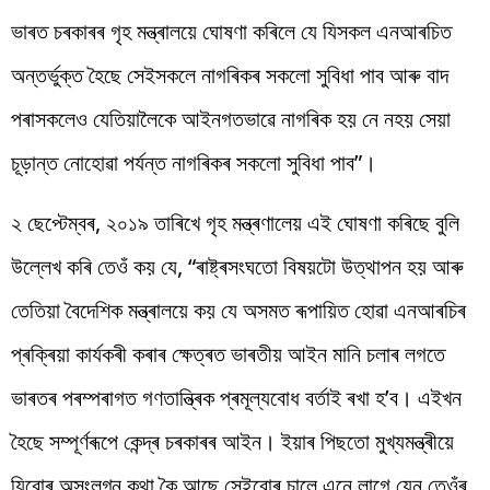
ভাৰত চৰকাৰৰ গৃহ মন্ত্ৰালয়ে ঘোষণা কৰিলে যে যিসকল এনআৰচিত
অন্তৰ্ভুক্ত হৈছে সেইসকলে নাগৰিকৰ সকলো সুবিধা পাব আৰু বাদ
পৰাসকলেও যেতিয়ালৈকে আইনগতভাৱে নাগৰিক হয় নে নহয় সেয়া
চূড়ান্ত নোহোৱা পৰ্যন্ত নাগৰিকৰ সকলো সুবিধা পাব”।
২ ছেপ্টেম্বৰ, ২০১৯ তাৰিখে গৃহ মন্ত্ৰণালেয় এই ঘোষণা কৰিছে বুলি
উল্লেখ কৰি তেওঁ কয় যে, “ৰাষ্ট্ৰসংঘতো বিষয়টো উত্থাপন হয় আৰু
তেতিয়া বৈদেশিক মন্ত্ৰালয়ে কয় যে অসমত ৰূপায়িত হোৱা এনআৰচিৰ
প্ৰক্ৰিয়া কাৰ্যকৰী কৰাৰ ক্ষেত্ৰত ভাৰতীয় আইন মানি চলাৰ লগতে
ভাৰতৰ পৰম্পৰাগত গণতান্ত্ৰিক প্ৰমূল্যবোধ বৰ্তাই ৰখা হ’ব। এইখন
হৈছে সম্পূৰ্ণৰূপে কেন্দ্ৰ চৰকাৰৰ আইন। ইয়াৰ পিছতো মুখ্যমন্ত্ৰীয়ে
যিবোৰ অসংলগ্ন কথা কৈ আছে সেইবোৰ চালে এনে লাগে যেন তেওঁৰ