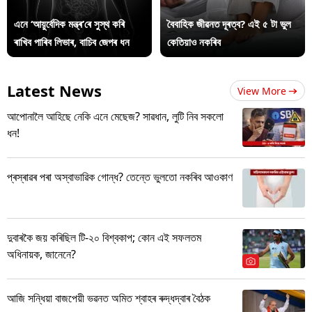
এনে ‘আয়ুৰ্বেদিক মন্ত্ৰ’ৰে সুস্থ কৰি
বৈবাহিক জীৱনত দূৰত্ব? এই ৫ টা ভুল
ৰাখিব পাৰিব লিভাৰ, বাচিব জেপৰ ধন
কেতিয়াও নকৰিব
Latest News
View More
আপোনালৈ আহিছে নেকি এনে মেছেজ? সাৱধান, লুটি নিব সকলো
ধন!
প্ৰস্ৰাৱৰ পৰা অস্বাভাৱিক গোন্ধ? তেন্তে ভুলতো নকৰিব আওকাণ
দুবাৰকৈ জয় কৰিছিল টি-২০ বিশ্বকাপ; কোন এই সফলতম
অধিনায়ক, জানেনে?
আজি সন্ধিয়া বাজপেয়ী ভৱনত অমিত শ্বাহৰ ৰুদ্ধদ্বাৰ বৈঠক