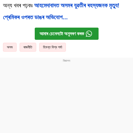
অন্য খবৰ পঢ়কঃ
আহমেদাবাদত অসমৰ যুৱতীৰ ৰহস্যজনক মৃত্যু!
প্ৰেমিকৰ ওপৰত ডাঙৰ অভিযোগ…
আমাৰ চেনেলটো অনুসৰণ কৰক
অসম
ৰাজনীতি
হিমন্ত বিশ্ব শৰ্মা