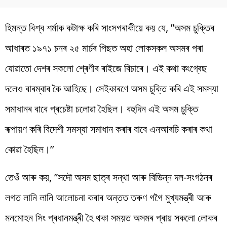
হিমন্ত বিশ্ব শৰ্মাক কটাক্ষ কৰি সাংসগৰাকীয়ে কয় যে, ”অসম চুক্তিৰ
আধাৰত ১৯৭১ চনৰ ২৫ মাৰ্চৰ পিছত অহা লোকসকল অসমৰ পৰা
যোৱাতো দেশৰ সকলো শ্ৰেণীৰ ৰাইজে বিচাৰে। এই কথা কংগ্ৰেছ
দলেও বাৰম্বাৰ কৈ আহিছে। সেইকাৰণে অসম চুক্তি কৰি এই সমস্যা
সমাধানৰ বাবে প্ৰচেষ্টা চলোৱা হৈছিল। বহুদিন এই অসম চুক্তি
ৰূপায়ণ কৰি বিদেশী সমস্যা সমাধান কৰাৰ বাবে এনআৰচি কৰাৰ কথা
কোৱা হৈছিল।’’
তেওঁ আৰু কয়, ”সদৌ অসম ছাত্ৰ সন্থা আৰু বিভিন্ন দল-সংগঠনৰ
লগত লানি লানি আলোচনা কৰাৰ অন্তত তৰুণ গগৈ মুখ্যমন্ত্ৰী আৰু
মনমোহন সিং প্ৰধানমন্ত্ৰী হৈ থকা সময়ত অসমৰ প্ৰায় সকলো লোকৰ