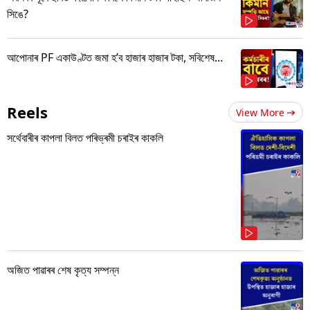
সিঙে?
আপোনাৰ PF একাউণ্টত জমা হ’ব হাজাৰ হাজাৰ টকা, সবিশেষ...
Reels
View More
সৰ্থেবাৰীৰ কাপলা বিলত পৰিভ্ৰমী চৰাইৰ কাকলি
অজিত পাৱাৰৰ শেষ কৃত্য সম্পন্ন