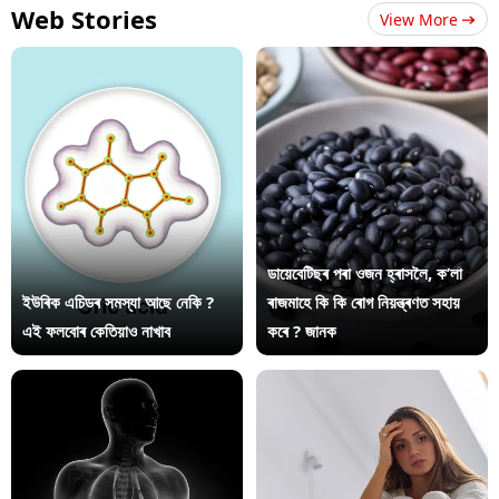
Web Stories
View More
ডায়েবেটিছৰ পৰা ওজন হ্ৰাসলৈ, ক’লা
ইউৰিক এচিডৰ সমস্যা আছে নেকি ?
ৰাজমাহে কি কি ৰোগ নিয়ন্ত্ৰণত সহায়
এই ফলবোৰ কেতিয়াও নাখাব
কৰে ? জানক