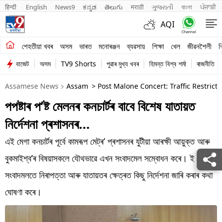
हिन्दी 
English
News9
ಕನ್ನಡ
తెలుగు
मराठी
ગુજરાતી
বাংলা
ਪੰਜਾਬੀ
AQI
শেহতীয়া খবৰ
শেহতীয়া খবৰ
অসম
ভাৰত
মনোৰঞ্জন
ব্যৱসায়
শিক্ষা
খেল
জীৱনশৈলী
ব
বাজেট
অসম
TV9 Shorts
পুৱাৰ মুখ্য খবৰ
হিমন্ত বিশ্ব শৰ্মা
ৰাজনীতি
অসম
Assamese News
Assam
> Post Malone Concert: Traffic Restric
ভাৰত
পপষ্টাৰ প’ষ্ট মেলনৰ কনচাৰ্টৰ বাবে বিশেষ যাতায়ত
মনোৰঞ্জন
নিৰ্দেশনা প্ৰশাসনৰ…
ব্যৱসায়
এই মেগা কনচাৰ্টৰ পূৰ্বে কামৰূপ মেট্ৰ’ প্ৰশাসনৰ যুটীয়া আৰক্ষী আয়ুক্ত আৰু
শিক্ষা
বুকমাইশ্ব’ৰ বিষয়াসকলে যৌথভাৱে এখন সংবাদমেল সম্বোধন কৰে। ই
সংবাদমলতে নিৰাপত্তা আৰু যাতায়তৰ ক্ষেত্ৰত কিছু নিৰ্দেশনা জাৰি কৰাৰ কথা
খেল
ঘোষণা কৰে।
জীৱনশৈলী