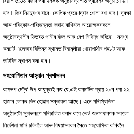
বিয়লি ৩:৩০ বজাৰ পৰা দৰ্শকক অনুষ্ঠানস্থলীত প্ৰৱেশৰ অনুমতি দিয়া
হ’ব। ভিৰ নিয়ন্ত্ৰণৰ বাবে একাধিক প্ৰৱেশদ্বাৰ খোলা ৰখা হ’ব। সুৰক্ষা
আৰু পৰিষ্কাৰ-পৰিচ্ছন্নতা বজাই ৰাখিবলৈ আয়োজকসকলে
অনুষ্ঠানস্থলীৰ ভিতৰত পানীৰ বটল আৰু বেগ নিষিদ্ধ কৰিছে। সমগ্ৰ
কনচাৰ্ট এলেকাৰ বিভিন্ন স্থানত বিনামূলীয়া খোৱাপানীৰ পইণ্ট আৰু
ডাষ্টবিন স্থাপন কৰা হ’ব।
সহযোগিতাৰ আহ্বান প্ৰশাসনৰ
কামৰূপ মেট্ৰ’ উপ আয়ুক্তই কয় যে,এই কনচাৰ্টত প্ৰায় ২০ৰ পৰা ২২
হাজাৰ লোকৰ ভিৰ হোৱাৰ সম্ভাৱনা আছে। এনে পৰিস্থিতিত
অনুষ্ঠানটো সুচাৰুৰূপে পৰিচালিত কৰাৰ বাবে তেওঁ জনসাধাৰণক সকলো
নিৰ্দেশনা মানি চলিবলৈ আৰু বিষয়াসকলৰ সৈতে সহযোগিতা কৰিবলৈ