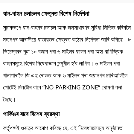
যান-বাহন চলাচলৰ ক্ষেত্ৰত বিশেষ নিৰ্দেশনা
সুচাৰুৰূপে যান-বাহনৰ চলাচল আৰু জনসাধাৰণৰ সুবিধা নিশ্চিত কৰিবলৈ
মহানগৰ আৰক্ষীয়ে যাতায়তৰ ক্ষেত্ৰত কঠোৰ নিৰ্দেশনা জাৰি কৰিছে। ৮
ডিচেম্বৰৰ পুৱা ১০ বজাৰ পৰা ৬ মাইলৰ ফালৰ পৰা অহা বাণিজ্যিক
বাহনসমূহে বিশেষ নিষেধাজ্ঞাৰ সন্মুখীন হ’ব লাগিব। ৬ মাইলৰ পৰা
খানাপাৰালৈ জি এছ ৰোডত আৰু ৬ মাইলৰ পৰা জয়ানগৰ চাৰিআলিলৈ
গোটেই দিনটোৰ বাবে “NO PARKING ZONE” ঘোষণা কৰা
হৈছে।
পাৰ্কিঙৰ বাবে বিশেষ ব্যৱস্থা
কৰ্তৃপক্ষই গুৰুত্ব আৰোপ কৰিছে যে, এই নিষেধাজ্ঞাসমূহ অনুষ্ঠানত