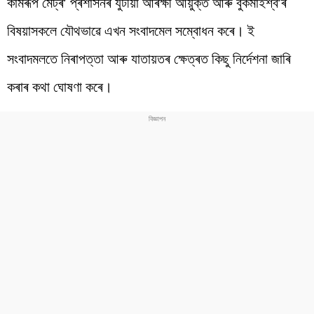
কামৰূপ মেট্ৰ’ প্ৰশাসনৰ যুটীয়া আৰক্ষী আয়ুক্ত আৰু বুকমাইশ্ব’ৰ
বিষয়াসকলে যৌথভাৱে এখন সংবাদমেল সম্বোধন কৰে। ই
সংবাদমলতে নিৰাপত্তা আৰু যাতায়তৰ ক্ষেত্ৰত কিছু নিৰ্দেশনা জাৰি
কৰাৰ কথা ঘোষণা কৰে।