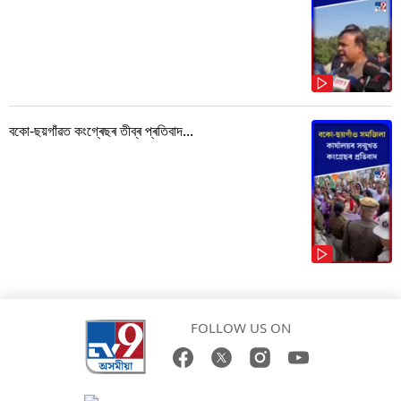
বকো-ছয়গাঁৱত কংগ্ৰেছৰ তীব্ৰ প্ৰতিবাদ...
FOLLOW US ON