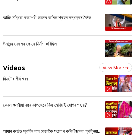
আজি সন্ধিয়া বাজপেয়ী ভৱনত অমিত শ্বাহৰ ৰুদ্ধদ্বাৰ বৈঠক
উমানন্দ দেৱালয় কোনে নিৰ্মাণ কৰিছিল
Videos
View More
দিনটোৰ শীৰ্ষ খবৰ
কেৱল গুলপীয়া ৰঙৰ কাগজেৰে কিয় মেৰিয়াই সোণৰ গহনা?
আধাৰ কাৰ্ডত স্বামীৰ নাম কেনেকৈ সংযোগ কৰিব?জানক প্ৰক্ৰিয়া...