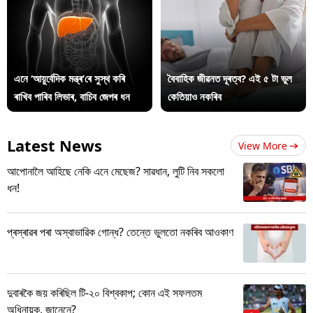
এনে ‘আয়ুৰ্বেদিক মন্ত্ৰ’ৰে সুস্থ কৰি
বৈবাহিক জীৱনত দূৰত্ব? এই ৫ টা ভুল
ৰাখিব পাৰিব লিভাৰ, বাচিব জেপৰ ধন
কেতিয়াও নকৰিব
Latest News
View More
আপোনালৈ আহিছে নেকি এনে মেছেজ? সাৱধান, লুটি নিব সকলো
ধন!
প্ৰস্ৰাৱৰ পৰা অস্বাভাৱিক গোন্ধ? তেন্তে ভুলতো নকৰিব আওকাণ
দুবাৰকৈ জয় কৰিছিল টি-২০ বিশ্বকাপ; কোন এই সফলতম
অধিনায়ক, জানেনে?