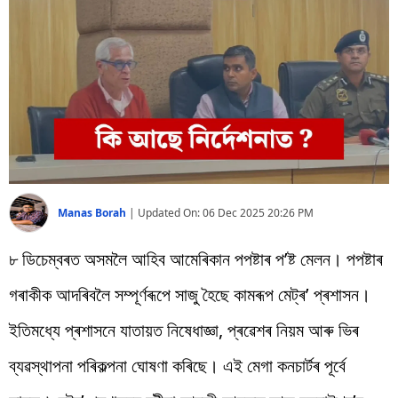
বিশ্ব
প্ৰযুক্তি
Videos
Manas Borah
|
Updated On:
06 Dec 2025 20:26 PM
৮ ডিচেম্বৰত অসমলৈ আহিব আমেৰিকান পপষ্টাৰ প’ষ্ট মেলন। পপষ্টাৰ
গৰাকীক আদৰিবলৈ সম্পূৰ্ণৰূপে সাজু হৈছে কামৰূপ মেট্ৰ’ প্ৰশাসন।
ইতিমধ্যে প্ৰশাসনে যাতায়ত নিষেধাজ্ঞা, প্ৰৱেশৰ নিয়ম আৰু ভিৰ
ব্যৱস্থাপনা পৰিকল্পনা ঘোষণা কৰিছে। এই মেগা কনচাৰ্টৰ পূৰ্বে