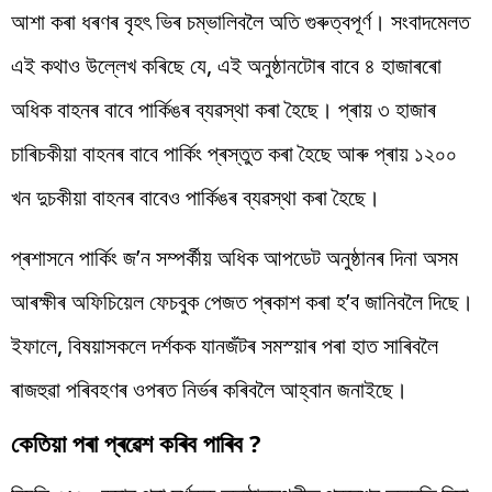
আশা কৰা ধৰণৰ বৃহৎ ভিৰ চম্ভালিবলৈ অতি গুৰুত্বপূৰ্ণ। সংবাদমেলত
এই কথাও উল্লেখ কৰিছে যে, এই অনুষ্ঠানটোৰ বাবে ৪ হাজাৰৰো
অধিক বাহনৰ বাবে পাৰ্কিঙৰ ব্যৱস্থা কৰা হৈছে। প্ৰায় ৩ হাজাৰ
চাৰিচকীয়া বাহনৰ বাবে পাৰ্কিং প্ৰস্তুত কৰা হৈছে আৰু প্ৰায় ১২০০
খন দুচকীয়া বাহনৰ বাবেও পাৰ্কিঙৰ ব্যৱস্থা কৰা হৈছে।
প্ৰশাসনে পাৰ্কিং জ’ন সম্পৰ্কীয় অধিক আপডেট অনুষ্ঠানৰ দিনা অসম
আৰক্ষীৰ অফিচিয়েল ফেচবুক পেজত প্ৰকাশ কৰা হ’ব জানিবলৈ দিছে।
ইফালে, বিষয়াসকলে দৰ্শকক যানজঁটৰ সমস্য়াৰ পৰা হাত সাৰিবলৈ
ৰাজহুৱা পৰিবহণৰ ওপৰত নিৰ্ভৰ কৰিবলৈ আহ্বান জনাইছে।
কেতিয়া পৰা প্ৰৱেশ কৰিব পাৰিব ?