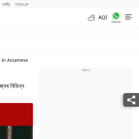
मनी9
TV9-UP
AQI
Videos
s In Assamese
জ্যৰ বিভিন্ন