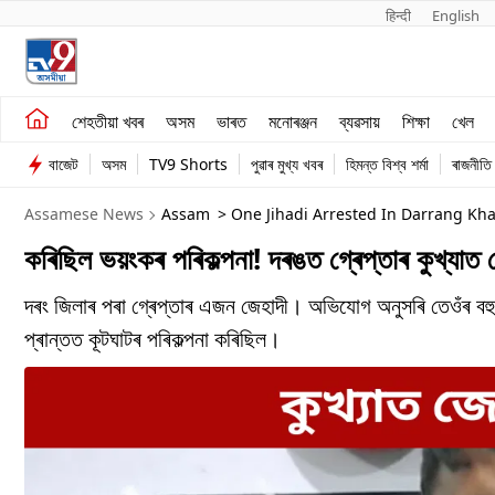
हिन्दी 
English
শেহতীয়া খবৰ
মনোৰঞ্জন
শেহতীয়া খবৰ
অসম
ভাৰত
মনোৰঞ্জন
ব্যৱসায়
শিক্ষা
খেল
অসম
ব্যৱসায়
বাজেট
অসম
TV9 Shorts
পুৱাৰ মুখ্য খবৰ
হিমন্ত বিশ্ব শৰ্মা
ৰাজনীতি
ভাৰত
Assamese News
Assam
> One Jihadi Arrested In Darrang Kha
কৰিছিল ভয়ংকৰ পৰিকল্পনা! দৰঙত গ্ৰেপ্তাৰ কুখ্যা
দৰং জিলাৰ পৰা গ্ৰেপ্তাৰ এজন জেহাদী। অভিযোগ অনুসৰি তেওঁৰ বহু 
প্ৰান্তত কূটঘাটৰ পৰিকল্পনা কৰিছিল।