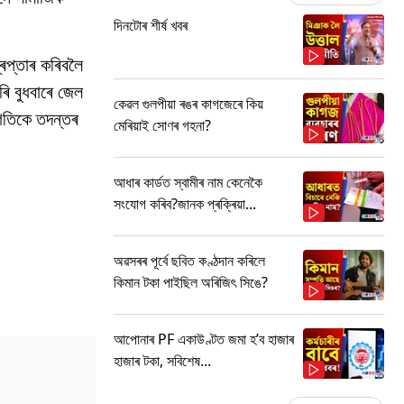
দিনটোৰ শীৰ্ষ খবৰ
ৰেপ্তাৰ কৰিবলৈ
 বুধবাৰে জেল
কেৱল গুলপীয়া ৰঙৰ কাগজেৰে কিয়
 গতিকে তদন্তৰ
মেৰিয়াই সোণৰ গহনা?
আধাৰ কাৰ্ডত স্বামীৰ নাম কেনেকৈ
সংযোগ কৰিব?জানক প্ৰক্ৰিয়া...
অৱসৰৰ পূৰ্বে ছবিত কণ্ঠদান কৰিলে
কিমান টকা পাইছিল অৰিজিৎ সিঙে?
আপোনাৰ PF একাউণ্টত জমা হ’ব হাজাৰ
হাজাৰ টকা, সবিশেষ...