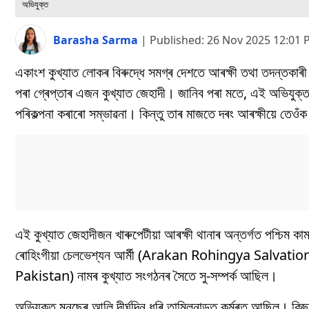
অভিযুক্ত
Barasha Sarma
|
Published:
26 Nov 2025 12:01
একাংশ কুখ্যাত লোকৰ বিৰুদ্ধে সমগ্ৰ দেশতে আৰক্ষী তথা তদন্তকাৰী
পৰা গ্ৰেপ্তাৰ এজন কুখ্যাত জেহাদী। জানিব পৰা মতে, এই অভিযুক্ত
পৰিকল্পনা কৰাৰো সম্ভাৱনা। কিন্তু তাৰ মাজতে দৰং আৰক্ষীয়ে তেওঁক
এই কুখ্যাত জেহাদীজন খাৰুপেটীয়া আৰক্ষী থানাৰ অন্তৰ্গত পশ্চিম 
ৰোহিংগীয়া চেলভেশ্যন আৰ্মী (Arakan Rohingya Salvation
Pakistan) নামৰ কুখ্যাত সংগঠনৰ সৈতে সু-সম্পৰ্ক আছিল।
অভিযুক্ত মুনছেৰ আলি দীৰ্ঘদিন ধৰি তামিলনাডুত কৰ্মৰত আছিল। কি