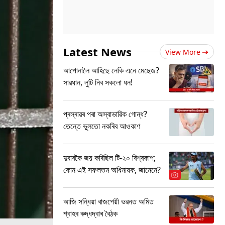
Latest News
View More
আপোনালৈ আহিছে নেকি এনে মেছেজ?
সাৱধান, লুটি নিব সকলো ধন!
প্ৰস্ৰাৱৰ পৰা অস্বাভাৱিক গোন্ধ?
তেন্তে ভুলতো নকৰিব আওকাণ
দুবাৰকৈ জয় কৰিছিল টি-২০ বিশ্বকাপ;
কোন এই সফলতম অধিনায়ক, জানেনে?
আজি সন্ধিয়া বাজপেয়ী ভৱনত অমিত
শ্বাহৰ ৰুদ্ধদ্বাৰ বৈঠক