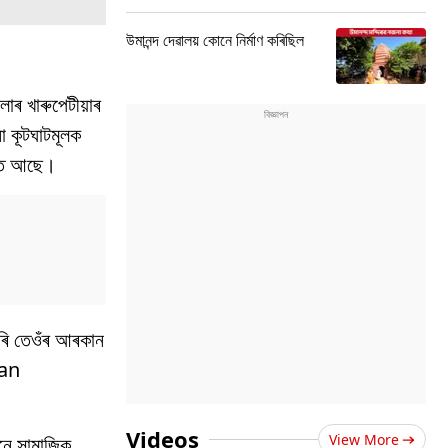
উমানন্দ দেৱালয় কোনে নিৰ্মাণ কৰিছিল
লাৰ খাৰুপেটীয়াৰ
ো কূটঘাটমূলক
যাহত আছে।
সৰি তেওঁৰ আৰকান
ban
Videos
View More
নে সামাজিক