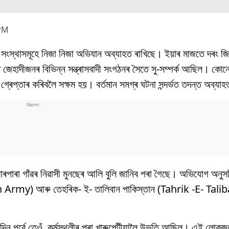
 PM
 সংস্থাসমূহে নিজা নিজা অভিযান অব্যাহত ৰাখিছে। ইয়াৰ মাজতে দৰং জি
 জেহাদীজনৰ বিভিন্ন সন্ত্ৰাসবাদী সংগঠনৰ সৈতে সু-সম্পৰ্ক আছিল। কোন
 গ্ৰেপ্তাৰ কৰিবলৈ সক্ষম হয়। বৰ্তমান সমগ্ৰ ঘটনা সন্দৰ্ভত তদন্ত অব্
কামাৰপাৰা গাঁৱৰ নিৱাসী মুনছেৰ আলি বুলি জানিব পৰা গৈছে। অভিযোগ অনু
 Army) আৰু তেহৰিক- ই- তালিবান পাকিস্তান (Tahrik -E- Tali
ছুদিন পূৰ্বে তেওঁ কৰ্মস্থলীৰ পৰা খাৰুপেটীয়ালৈ উভতি আছিল। এই লোকজ