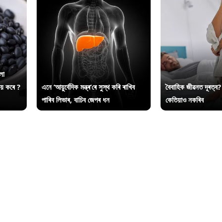
লা
ায় কৰে ?
এনে ‘আয়ুৰ্বেদিক মন্ত্ৰ’ৰে সুস্থ কৰি ৰাখিব
বৈবাহিক জীৱনত দূৰত্ব?
পাৰিব লিভাৰ, বাচিব জেপৰ ধন
কেতিয়াও নকৰিব