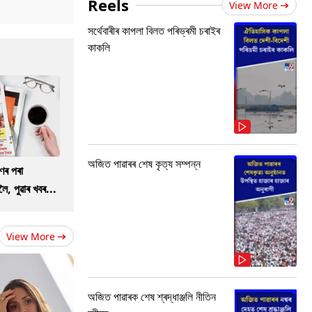
Reels
View More
সৰ্থেবাৰীৰ কাপলা বিলত পৰিভ্ৰমী চৰাইৰ
কাকলি
অজিত পাৱাৰৰ শেষ কৃত্য সম্পন্ন
ণৰ পৰা
ৈ, পুৱাৰ খবৰ...
View More
অজিত পাৱাৰক শেষ শ্ৰদ্ধাঞ্জলি নীতিন