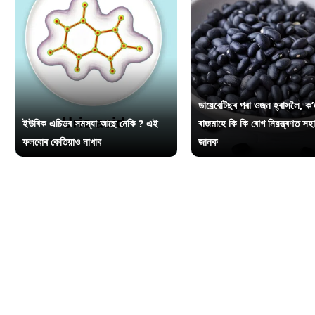
ডায়েবেটিছৰ পৰা ওজন হ্ৰাসলৈ, ক’
ইউৰিক এচিডৰ সমস্যা আছে নেকি ? এই
ৰাজমাহে কি কি ৰোগ নিয়ন্ত্ৰণত সহ
ফলবোৰ কেতিয়াও নাখাব
জানক