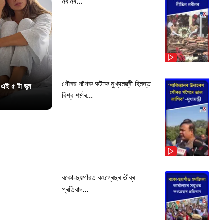
নবীনৰ...
গৌৰৱ গগৈক কটাক্ষ মুখ্যমন্ত্ৰী হিমন্ত
 এই ৫ টা ভুল
বিশ্ব শৰ্মাৰ...
বকো-ছয়গাঁৱত কংগ্ৰেছৰ তীব্ৰ
প্ৰতিবাদ...