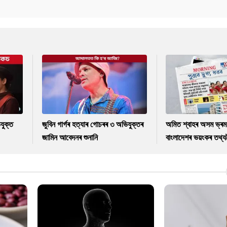
যুক্ত
জুবিন গাৰ্গৰ হত্যাৰ গোচৰৰ ৩ অভিযুক্তৰ
অমিত শ্বাহৰ অসম ভ্ৰম
জামিন আবেদনৰ শুনানি
বাংলাদেশৰ ভয়ংকৰ তথ্যল