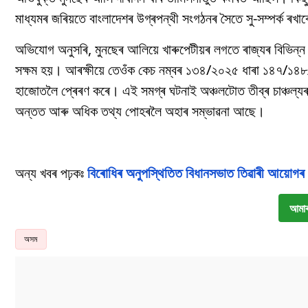
মাধ্যমৰ জৰিয়তে বাংলাদেশৰ উগ্ৰপন্থী সংগঠনৰ সৈতে সু-সম্পৰ্ক ৰ
অভিযোগ অনুসৰি, মুনছেৰ আলিয়ে খাৰুপেটীয়ৰ লগতে ৰাজ্যৰ বিভিন্ন স্থ
সক্ষম হয়। আৰক্ষীয়ে তেওঁক কেচ নম্বৰ ১৩৪/২০২৫ ধাৰা ১৪৭/১৪
হাজোতলৈ প্ৰেৰণ কৰে। এই সমগ্ৰ ঘটনাই অঞ্চলটোত তীব্ৰ চাঞ্চল্যৰ স
অন্তত আৰু অধিক তথ্য পোহৰলৈ অহাৰ সম্ভাৱনা আছে।
অন্য খবৰ পঢ়কঃ
বিৰোধিৰ অনুপস্থিতিত বিধানসভাত তিৱাৰী আয়োগৰ
আমাৰ
অসম