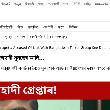
News9
ಕನ್ನಡ
తెలుగు
मराठी
ગુજરાતી
বাংলা
ਪੰਜਾਬੀ
தமிழ்
മലയാളം
শিক্ষা
বিশ্ব
জীৱনশৈলী
বিশ্ব
প্ৰযুক্তি
ৱেব ষ্ট'ৰী
ফটো
ভিডিঅ
খেল
প্ৰযুক্তি
স্বাস্থ্য
ৰাশিফল
চৰকাৰী আঁচনি
সোণ-ৰূপৰ মূল্য
জীৱনশৈলী
rupetia Accused Of Link With Bangladesh Terror Group See Detail
ত জেহাদী মুনছেৰ আলি…
সন্ত্ৰাসবাদী সংগঠনৰ সৈতে সু-সম্পৰ্ক আছিল। ইয়াৰোপৰি দৰঙৰ লগতে ৰা