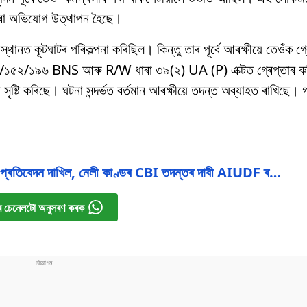
খাৰো অভিযোগ উত্থাপন হৈছে।
ানত কূটঘাটৰ পৰিকল্পনা কৰিছিল। কিন্তু তাৰ পূৰ্বে আৰক্ষীয়ে তেওঁক গ্
৮/১৫২/১৯৬ BNS আৰু R/W ধাৰা ৩৯(২) UA (P) এক্টত গ্ৰেপ্তাৰ কৰি
ৃষ্টি কৰিছে। ঘটনা সন্দৰ্ভত বৰ্তমান আৰক্ষীয়ে তদন্ত অব্যাহত ৰাখিছে।
 প্ৰতিবেদন দাখিল, নেলী কাণ্ডৰ CBI তদন্তৰ দাবী AIUDF ৰ…
 চেনেলটো অনুসৰণ কৰক