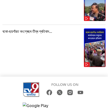
বকো-ছয়গাঁৱত কংগ্ৰেছৰ তীব্ৰ প্ৰতিবাদ...
FOLLOW US ON