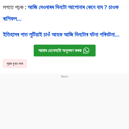
লগতে পঢ়ক :
আজি দেওবাৰৰ দিনটো আপোনাৰ কেনে যাব ? চাওক
ৰাশিফল…
ইতিহাসৰ পাত লুটিয়াই চাওঁ আহক আজি দিনটোৰ ঘটনা পৰিঘটনা…
আমাৰ চেনেলটো অনুসৰণ কৰক
পুৱাৰ মুখ্য খবৰ