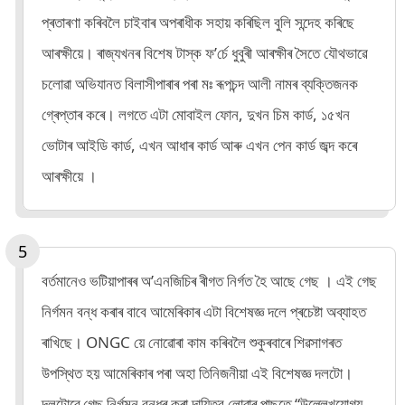
প্ৰতাৰণা কৰিবলৈ চাইবাৰ অপৰাধীক সহায় কৰিছিল বুলি সন্দেহ কৰিছে
আৰক্ষীয়ে। ৰাজ্যখনৰ বিশেষ টাস্ক ফ’ৰ্চে ধুবুৰী আৰক্ষীৰ সৈতে যৌথভাৱে
চলোৱা অভিযানত বিলাসীপাৰাৰ পৰা মঃ ৰূপচন্দ আলী নামৰ ব্যক্তিজনক
গ্ৰেপ্তাৰ কৰে। লগতে এটা মোবাইল ফোন, দুখন চিম কাৰ্ড, ১৫খন
ভোটাৰ আইডি কাৰ্ড, এখন আধাৰ কাৰ্ড আৰু এখন পেন কাৰ্ড জব্দ কৰে
আৰক্ষীয়ে ।
বৰ্তমানেও ভটিয়াপাৰৰ অ’এনজিচিৰ ৰীগত নিৰ্গত হৈ আছে গেছ । এই গেছ
নিৰ্গমন বন্ধ কৰাৰ বাবে আমেৰিকাৰ এটা বিশেষজ্ঞ দলে প্ৰচেষ্টা অব্যাহত
ৰাখিছে। ONGC য়ে নোৱোৰা কাম কৰিবলৈ শুকুৰবাৰে শিৱসাগৰত
উপস্থিত হয় আমেৰিকাৰ পৰা অহা তিনিজনীয়া এই বিশেষজ্ঞ দলটো।
দলটোৱে গেছ নিৰ্গমন বন্ধৰ কৰা দায়িত্ব লোৱাৰ পাছতে “উল্লেখযোগ্য