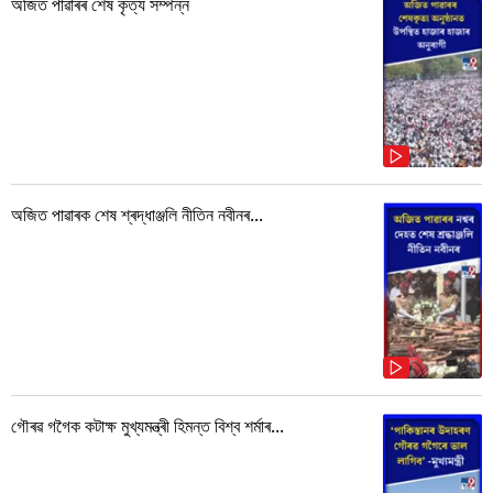
অজিত পাৱাৰৰ শেষ কৃত্য সম্পন্ন
অজিত পাৱাৰক শেষ শ্ৰদ্ধাঞ্জলি নীতিন নবীনৰ...
গৌৰৱ গগৈক কটাক্ষ মুখ্যমন্ত্ৰী হিমন্ত বিশ্ব শৰ্মাৰ...