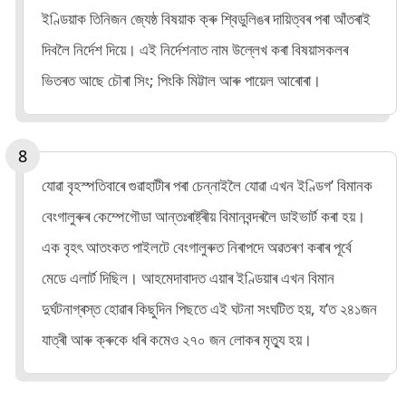
ইণ্ডিয়াক তিনিজন জ্যেষ্ঠ বিষয়াক ক্ৰু শ্বিডুলিঙৰ দায়িত্বৰ পৰা আঁতৰাই
দিবলৈ নিৰ্দেশ দিয়ে। এই নিৰ্দেশনাত নাম উল্লেখ কৰা বিষয়াসকলৰ
ভিতৰত আছে চৌৰা সিং; পিংকি মিট্টাল আৰু পায়েল আৰোৰা।
যোৱা বৃহস্পতিবাৰে গুৱাহাটীৰ পৰা চেন্নাইলৈ যোৱা এখন ইণ্ডিগ’ বিমানক
বেংগালুৰুৰ কেম্পেগৌডা আন্তঃৰাষ্ট্ৰীয় বিমানবন্দৰলৈ ডাইভাৰ্ট কৰা হয়।
এক বৃহৎ আতংকত পাইলটে বেংগালুৰুত নিৰাপদে অৱতৰণ কৰাৰ পূৰ্বে
মেডে এলাৰ্ট দিছিল। আহমেদাবাদত এয়াৰ ইণ্ডিয়াৰ এখন বিমান
দুৰ্ঘটনাগ্ৰস্ত হোৱাৰ কিছুদিন পিছতে এই ঘটনা সংঘটিত হয়, য’ত ২৪১জন
যাত্ৰী আৰু ক্ৰুকে ধৰি কমেও ২৭০ জন লোকৰ মৃত্যু হয়।