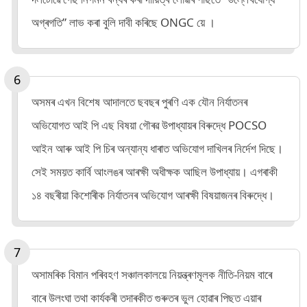
অগ্ৰগতি” লাভ কৰা বুলি দাবী কৰিছে ONGC য়ে ।
অসমৰ এখন বিশেষ আদালতে ছবছৰ পুৰণি এক যৌন নিৰ্যাতনৰ
অভিযোগত আই পি এছ বিষয়া গৌৰৱ উপাধ্যায়ৰ বিৰুদ্ধে POCSO
আইন আৰু আই পি চিৰ অন্যান্য ধাৰাত অভিযোগ দাখিলৰ নিৰ্দেশ দিছে।
সেই সময়ত কাৰ্বি আংলঙৰ আৰক্ষী অধীক্ষক আছিল উপাধ্যায়। এগৰাকী
১৪ বছৰীয়া কিশোৰীক নিৰ্যাতনৰ অভিযোগ আৰক্ষী বিষয়াজনৰ বিৰুদ্ধে।
অসামৰিক বিমান পৰিবহণ সঞ্চালকালয়ে নিয়ন্ত্ৰণমূলক নীতি-নিয়ম বাৰে
বাৰে উলংঘা তথা কাৰ্যকৰী তদাৰকীত গুৰুতৰ ভুল হোৱাৰ পিছত এয়াৰ