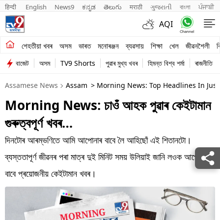
हिन्दी 
English
News9
ಕನ್ನಡ
తెలుగు
मराठी
ગુજરાતી
বাংলা
ਪੰਜਾਬੀ
AQI
শেহতীয়া খবৰ
শেহতীয়া খবৰ
অসম
ভাৰত
মনোৰঞ্জন
ব্যৱসায়
শিক্ষা
খেল
জীৱনশৈলী
ব
বাজেট
অসম
TV9 Shorts
পুৱাৰ মুখ্য খবৰ
হিমন্ত বিশ্ব শৰ্মা
ৰাজনীতি
অসম
Assamese News
Assam
> Morning News: Top Headlines In Just
ভাৰত
Morning News: চাওঁ আহক পুৱাৰ কেইটামান
মনোৰঞ্জন
গুৰুত্বপূৰ্ণ খবৰ…
ব্যৱসায়
দিনটোৰ আৰম্ভণিতে আমি আপোনাৰ বাবে লৈ আহিছোঁ এই শিতানটো।
শিক্ষা
ব্যস্ততাপূৰ্ণ জীৱনৰ পৰা মাত্ৰ দুই মিনিট সময় উলিয়াই জানি লওক আপোনাৰ
বাবে প্ৰয়োজনীয় কেইটামান খবৰ।
খেল
জীৱনশৈলী