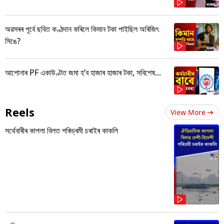
অৱসৰৰ পূৰ্বে ছবিত কণ্ঠদান কৰিলে কিমান টকা পাইছিল অৰিজিৎ
সিঙে?
আপোনাৰ PF একাউণ্টত জমা হ’ব হাজাৰ হাজাৰ টকা, সবিশেষ...
Reels
View More
সৰ্থেবাৰীৰ কাপলা বিলত পৰিভ্ৰমী চৰাইৰ কাকলি