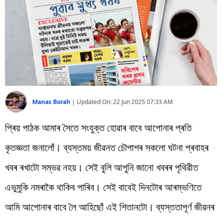
বিশ্ব
প্ৰযুক্তি
Videos
Manas Borah
|
Updated On:
22 Jun 2025 07:33 AM
প্ৰিয় পাঠক আমাৰ সৈতে সংযুক্ত হোৱাৰ বাবে আপোনাৰ প্ৰতি
কৃতজ্ঞতা জনালোঁ। ব্যস্তময় জীৱনত চৌপাশৰ সকলো ঘটনা প্ৰবাহৰ
খবৰ ৰখাটো সম্ভৱ নহয়। সেই বুলি আপুনি জানো খবৰৰ পৃথিৱীত
এভুমুকি নমৰাকৈ থাকিব পাৰিব। সেই বাবেই দিনটোৰ আৰম্ভণিতে
আমি আপোনাৰ বাবে লৈ আহিছোঁ এই শিতানটো। ব্যস্ততাপূৰ্ণ জীৱনৰ