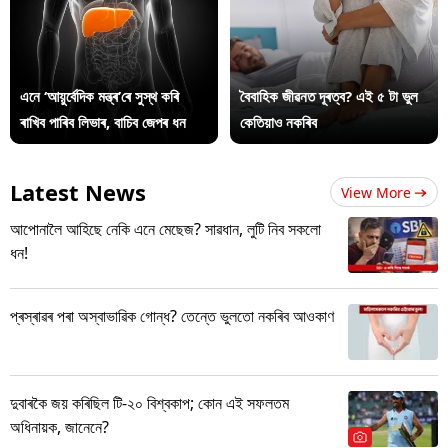
এনে ‘আয়ুৰ্বেদিক মন্ত্ৰ’ৰে সুস্থ কৰি
বৈবাহিক জীৱনত দূৰত্ব? এই ৫ টা ভুল
ৰাখিব পাৰিব লিভাৰ, বাচিব জেপৰ ধন
কেতিয়াও নকৰিব
Latest News
View More
আপোনালৈ আহিছে নেকি এনে মেছেজ? সাৱধান, লুটি নিব সকলো
ধন!
প্ৰস্ৰাৱৰ পৰা অস্বাভাৱিক গোন্ধ? তেন্তে ভুলতো নকৰিব আওকাণ
দুবাৰকৈ জয় কৰিছিল টি-২০ বিশ্বকাপ; কোন এই সফলতম
অধিনায়ক, জানেনে?