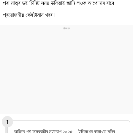
পৰা মাত্ৰ দুই মিনিট সময় উলিয়াই জানি লওক আপোনাৰ বাবে
প্ৰয়োজনীয় কেইটামান খবৰ।
আজিৰে পৰা অম্বুবাচীৰ মহাযোগ ২০২৫ । ইতিমধ্যে কামাখ্যা মন্দিৰ