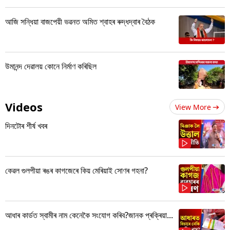
আজি সন্ধিয়া বাজপেয়ী ভৱনত অমিত শ্বাহৰ ৰুদ্ধদ্বাৰ বৈঠক
উমানন্দ দেৱালয় কোনে নিৰ্মাণ কৰিছিল
Videos
View More
দিনটোৰ শীৰ্ষ খবৰ
কেৱল গুলপীয়া ৰঙৰ কাগজেৰে কিয় মেৰিয়াই সোণৰ গহনা?
আধাৰ কাৰ্ডত স্বামীৰ নাম কেনেকৈ সংযোগ কৰিব?জানক প্ৰক্ৰিয়া...