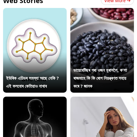
Web Stories
View More
ডায়েবেটিছৰ পৰা ওজন হ্ৰাসলৈ, ক’লা
ইউৰিক এচিডৰ সমস্যা আছে নেকি ?
ৰাজমাহে কি কি ৰোগ নিয়ন্ত্ৰণত সহায়
এই ফলবোৰ কেতিয়াও নাখাব
কৰে ? জানক