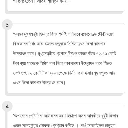
পাৰিলেহেঁতেন। এতিয়া শান্তিৰ সময়! “
অসমৰ মুখ্যমন্ত্ৰী হিমন্ত বিশ্ব শৰ্মাই শনিবাৰে বড়োলেণ্ড টেৰিটৰিয়েল
ৰিজিঅ’নৰ চিৰাং আৰু বাক্সাত নতুনকৈ নিৰ্মিত দুখন জিলা কাৰাগাৰ
উদ্বোধন কৰে। মুখ্যমন্ত্রীয়ে প্রথমে চিৰাঙৰ কাজলগাঁৱত ৭২.৭৯ কোটি
টকা ব্যয় সাপেক্ষে নির্মাণ কৰা জিলা কাৰাগাৰখন উদ্বোধন কৰে৷ পিছত
তেওঁ ৫৩.৮৬ কোটি টকা ব্যয়সাপেক্ষে নিৰ্মাণ কৰা বাক্সাৰ মুছলপুৰত আন
এখন জিলা কাৰাগাৰ উদ্বোধন কৰে।
‘অপাৰেচন গোষ্ট চিম’ অভিযানৰ অংশ হিচাপে অসম আৰক্ষীয়ে ধুবুৰী জিলাৰ
এজন সন্দেহযুক্ত লোকক গ্ৰেপ্তাৰ কৰিছে । তেওঁ অনলাইনত মানুহক