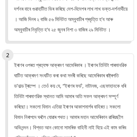
দৰ্শনৰ বাবে গুৱাহাটীত ভিৰ কৰিছে দেশ-বিদেশৰ লাখ লাখ ভক্ত-দৰ্শনাৰ্থীয়ে
। আজি দিনৰ ২ বাজি ৫৬ মিনিটত অম্বুবাচীৰ প্ৰবৃত্তি হ’ব আৰু
অম্বুবাচীৰ নিবৃত্তি হ’ব ২৫ জুনৰ নিশা ৩ বাজিৰ ২৯ মিনিটত ।
ইৰাণৰ ওপৰত প্ৰত্যক্ষ আক্ৰমণ আমেৰিকাৰ । ইৰাণৰ তিনিটা পাৰমানৱিক
ঘাটিত আক্ৰমণ সংঘটিত কৰা কথা সদৰী কৰিছে আমেৰিকাৰ ৰাষ্ট্ৰপতি
ড’নাল্ড ট্ৰাম্পে । তেওঁ কয় যে, “ইৰাণৰ ফৰ্ড’, নাটানজ, এছফাহানকে ধৰি
তিনিটা পাৰমাণৱিক স্থানত আমি আমাৰ অতি সফল আক্ৰমণ সম্পূৰ্ণ
কৰিছো। সকলো বিমান এতিয়া ইৰাণৰ আকাশমাৰ্গৰ বাহিৰত। সকলো
বিমান নিৰাপদে ঘৰলৈ যোৱাৰ পথত। আমাৰ মহান আমেৰিকান ৱাৰিয়ৰ্ছলৈ
অভিনন্দন। বিশ্বত আন কোনো সামৰিক বাহিনী নাই যিয়ে এই কাম কৰিব