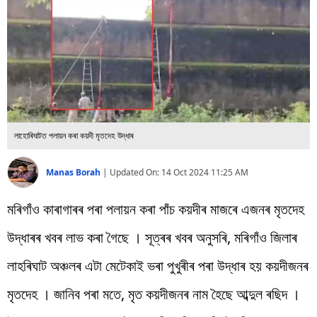
বিশ্ব
প্ৰযুক্তি
Videos
লাহোৰিঘাটত পলায়ন কৰা কয়দী মৃতদেহ উদ্ধাৰ
Manas Borah
|
Updated On:
14 Oct 2024 11:25 AM
মৰিগাঁও কাৰাগাৰৰ পৰা পলায়ন কৰা পাঁচ কয়দীৰ মাজৰে এজনৰ মৃতদেহ
উদ্ধাৰৰ খবৰ লাভ কৰা গৈছে । সূত্ৰৰ খবৰ অনুসৰি, মৰিগাঁও জিলাৰ
লাহৰিঘাট অঞ্চলৰ এটা মেটেকাই ভৰা পুখুৰীৰ পৰা উদ্ধাৰ হয় কয়দীজনৰ
মৃতদেহ । জানিব পৰা মতে, মৃত কয়দীজনৰ নাম হৈছে আব্দুল ৰছিদ ।