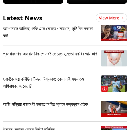
Latest News
View More
আপোনালৈ আহিছে নেকি এনে মেছেজ? সাৱধান, লুটি নিব সকলো
ধন!
প্ৰস্ৰাৱৰ পৰা অস্বাভাৱিক গোন্ধ? তেন্তে ভুলতো নকৰিব আওকাণ
দুবাৰকৈ জয় কৰিছিল টি-২০ বিশ্বকাপ; কোন এই সফলতম
অধিনায়ক, জানেনে?
আজি সন্ধিয়া বাজপেয়ী ভৱনত অমিত শ্বাহৰ ৰুদ্ধদ্বাৰ বৈঠক
উমানন্দ দেৱালয় কোনে নিৰ্মাণ কৰিছিল