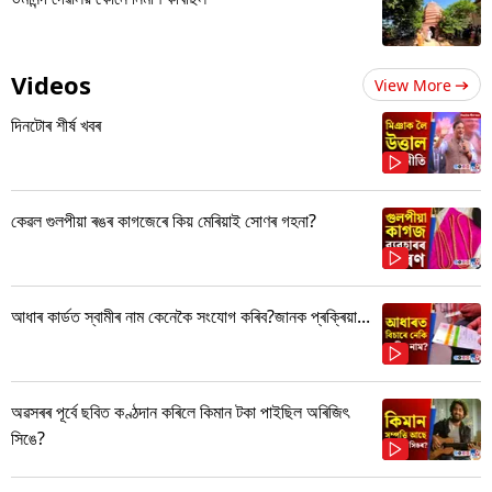
Videos
View More
দিনটোৰ শীৰ্ষ খবৰ
কেৱল গুলপীয়া ৰঙৰ কাগজেৰে কিয় মেৰিয়াই সোণৰ গহনা?
আধাৰ কাৰ্ডত স্বামীৰ নাম কেনেকৈ সংযোগ কৰিব?জানক প্ৰক্ৰিয়া...
অৱসৰৰ পূৰ্বে ছবিত কণ্ঠদান কৰিলে কিমান টকা পাইছিল অৰিজিৎ
সিঙে?