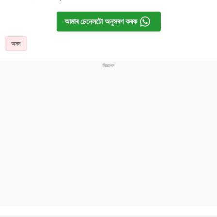
আমাৰ চেনেলটো অনুসৰণ কৰক
অসম