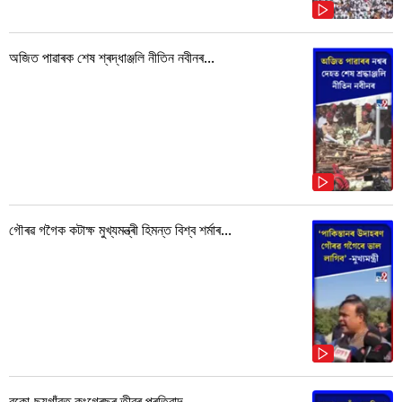
অজিত পাৱাৰক শেষ শ্ৰদ্ধাঞ্জলি নীতিন নবীনৰ...
গৌৰৱ গগৈক কটাক্ষ মুখ্যমন্ত্ৰী হিমন্ত বিশ্ব শৰ্মাৰ...
বকো-ছয়গাঁৱত কংগ্ৰেছৰ তীব্ৰ প্ৰতিবাদ...