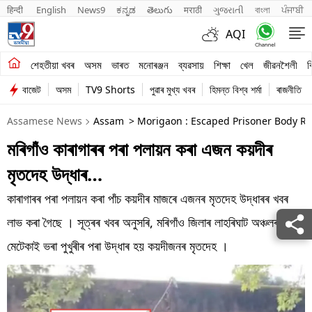
हिन्दी 
English
News9
ಕನ್ನಡ
తెలుగు
मराठी
ગુજરાતી
বাংলা
ਪੰਜਾਬੀ
AQI
শেহতীয়া খবৰ
শেহতীয়া খবৰ
অসম
ভাৰত
মনোৰঞ্জন
ব্যৱসায়
শিক্ষা
খেল
জীৱনশৈলী
ব
বাজেট
অসম
TV9 Shorts
পুৱাৰ মুখ্য খবৰ
হিমন্ত বিশ্ব শৰ্মা
ৰাজনীতি
অসম
Assamese News
Assam
> Morigaon : Escaped Prisoner Body Re
ভাৰত
মৰিগাঁও কাৰাগাৰৰ পৰা পলায়ন কৰা এজন কয়দীৰ
মনোৰঞ্জন
মৃতদেহ উদ্ধাৰ…
ব্যৱসায়
কাৰাগাৰৰ পৰা পলায়ন কৰা পাঁচ কয়দীৰ মাজৰে এজনৰ মৃতদেহ উদ্ধাৰৰ খবৰ
শিক্ষা
লাভ কৰা গৈছে । সূত্ৰৰ খবৰ অনুসৰি, মৰিগাঁও জিলাৰ লাহৰিঘাট অঞ্চলৰ এটা
মেটেকাই ভৰা পুখুৰীৰ পৰা উদ্ধাৰ হয় কয়দীজনৰ মৃতদেহ ।
খেল
জীৱনশৈলী