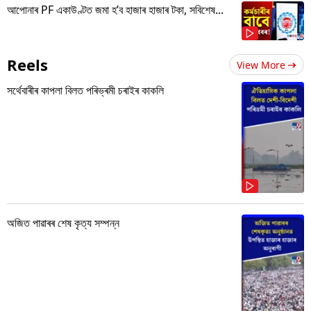
আপোনাৰ PF একাউণ্টত জমা হ’ব হাজাৰ হাজাৰ টকা, সবিশেষ...
Reels
View More
সৰ্থেবাৰীৰ কাপলা বিলত পৰিভ্ৰমী চৰাইৰ কাকলি
অজিত পাৱাৰৰ শেষ কৃত্য সম্পন্ন