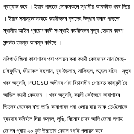
প্ৰত্যক্ষ কৰে । ইয়াৰ পাছতে লোকসকলে স্থানীয় আৰক্ষীক খবৰ দিয়ে
। ইয়াৰ সমান্তৰালভাৱে কয়দীজনৰ মৃতদেহ উদ্ধাৰ কৰাৰ পাছতে
স্থানীয় আইন প্ৰয়োগকাৰী সংস্থাই কয়দীজনৰ মৃত্যু হোৱাৰ কাৰণ
সন্দৰ্ভত তদন্ত আৰম্ভ কৰিছে ।
মৰিগাওঁ জিলা কাৰাগাৰৰ পৰা পলায়ন কৰা কয়দী কেইজনৰ নাম হৈছে-
চাইফুদ্দিন, জীয়াৰুল ইছলাম, নুৰ ইছলাম, মাফিদুল, আব্দুল ৰচিদ। সূত্ৰ
খবৰ অনুসৰি, POCSO অধীনৰ এটা বিচাৰাধীন গোচৰত কাৰাবন্দী হৈ
আছিল কয়দী কেইজন । খবৰ অনুসৰি, কয়দী কেইজনে কাৰাগাৰৰ
ভিতৰৰ বেৰেকৰ ৰ’ড ভাঙি কাৰাগাৰৰ পৰা ওলায় যায় আৰু তেওঁলোকে
ব্যৱহাৰ কৰিবলৈ দিয়া কম্বল, লুঙি, বিচনাৰ চাদৰ আদি জোৰা লগাই
জে’লৰ প্ৰায় ২০ ফুট উচ্চতাৰ দেৱাল বগাই পলায়ন কৰে।