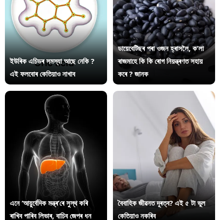
ডায়েবেটিছৰ পৰা ওজন হ্ৰাসলৈ, ক’লা
ইউৰিক এচিডৰ সমস্যা আছে নেকি ?
ৰাজমাহে কি কি ৰোগ নিয়ন্ত্ৰণত সহায়
এই ফলবোৰ কেতিয়াও নাখাব
কৰে ? জানক
এনে ‘আয়ুৰ্বেদিক মন্ত্ৰ’ৰে সুস্থ কৰি
বৈবাহিক জীৱনত দূৰত্ব? এই ৫ টা ভুল
ৰাখিব পাৰিব লিভাৰ, বাচিব জেপৰ ধন
কেতিয়াও নকৰিব