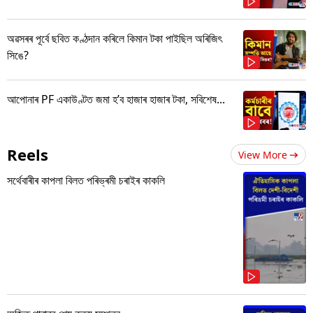
অৱসৰৰ পূৰ্বে ছবিত কণ্ঠদান কৰিলে কিমান টকা পাইছিল অৰিজিৎ
সিঙে?
আপোনাৰ PF একাউণ্টত জমা হ’ব হাজাৰ হাজাৰ টকা, সবিশেষ...
Reels
View More
সৰ্থেবাৰীৰ কাপলা বিলত পৰিভ্ৰমী চৰাইৰ কাকলি