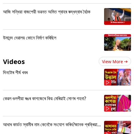
আজি সন্ধিয়া বাজপেয়ী ভৱনত অমিত শ্বাহৰ ৰুদ্ধদ্বাৰ বৈঠক
উমানন্দ দেৱালয় কোনে নিৰ্মাণ কৰিছিল
Videos
View More
দিনটোৰ শীৰ্ষ খবৰ
কেৱল গুলপীয়া ৰঙৰ কাগজেৰে কিয় মেৰিয়াই সোণৰ গহনা?
আধাৰ কাৰ্ডত স্বামীৰ নাম কেনেকৈ সংযোগ কৰিব?জানক প্ৰক্ৰিয়া...