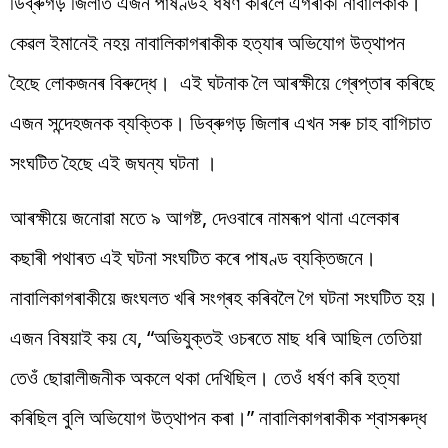
ডিব্ৰুগড় জিলাত এজন পাষণ্ডই ধৰ্ষণ কৰিলে এগৰাকী নাবালিকাক।
কেৱল ইমানেই নহয় নাবালিকাগৰাকীক হত্যাৰ অভিযোগ উত্থাপন
হৈছে লোকজনৰ বিৰুদ্ধে। এই ঘটনাক লৈ আৰক্ষীয়ে গ্ৰেপ্তাৰ কৰিছে
এজন সন্দেহজনক ব্যক্তিক। ডিব্ৰুগড় জিলাৰ এখন সৰু চাহ বাগিচাত
সংঘটিত হৈছে এই জঘন্য ঘটনা ।
আৰক্ষীয়ে জনোৱা মতে ৯ আগষ্ট, দেওবাৰে নামৰূপ থানা এলেকাৰ
কছাৰী পথাৰত এই ঘটনা সংঘটিত কৰে পাষণ্ড ব্যক্তিজনে।
নাবালিকাগৰাকীয়ে জংঘলত খৰি সংগ্ৰহ কৰিবলৈ গৈ ঘটনা সংঘটিত হয়।
এজন বিষয়াই কয় যে, “অভিযুক্তই ওচৰতে মাছ ধৰি আছিল তেতিয়া
তেওঁ ছোৱালীজনীক অকলে থকা দেখিছিল। তেওঁ ধৰ্ষণ কৰি হত্যা
কৰিছিল বুলি অভিযোগ উত্থাপন কৰা।” নাবালিকাগৰাকীক শ্বাসৰুদ্ধ