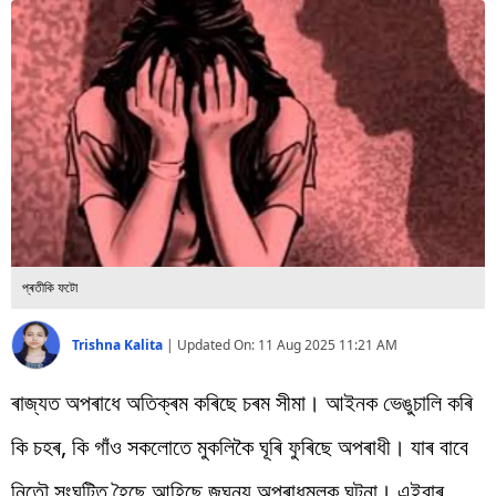
বিশ্ব
প্ৰযুক্তি
Videos
প্ৰতীকি ফটো
Trishna Kalita
|
Updated On:
11 Aug 2025 11:21 AM
ৰাজ্যত অপৰাধে অতিক্ৰম কৰিছে চৰম সীমা। আইনক ভেঙুচালি কৰি
কি চহৰ, কি গাঁও সকলোতে মুকলিকৈ ঘূৰি ফুৰিছে অপৰাধী। যাৰ বাবে
নিতৌ সংঘটিত হৈছে আহিছে জঘন্য অপৰাধমূলক ঘটনা। এইবাৰ