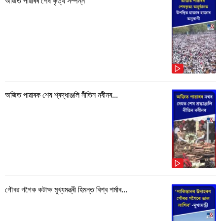
অজিত পাৱাৰৰ শেষ কৃত্য সম্পন্ন
অজিত পাৱাৰক শেষ শ্ৰদ্ধাঞ্জলি নীতিন নবীনৰ...
গৌৰৱ গগৈক কটাক্ষ মুখ্যমন্ত্ৰী হিমন্ত বিশ্ব শৰ্মাৰ...