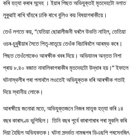
কৰি হত্যা কৰাৰ সন্দেহ । ইয়াৰ পিছত অভিযুক্তই মৃতদেহটো নলাত
লুকুৱাই ৰাখি ঘাঁহৰে ঢাকি ৰাখে বুলিও কয় বিষয়াগৰাকীয়ে।
তেওঁ লগতে কয়, “যেতিয়া ছোৱালীজনী ঘৰলৈ উভতি নাহিল, তেতিয়া
ওচৰ-চুবুৰীয়াৰ সৈতে পিতৃ-মাতৃয়ে তেওঁক বিচাৰিবলৈ আৰম্ভ কৰে।
পিছত তেওঁলোকেও আৰক্ষীক খবৰ দিয়ে। অভিযানৰ অন্তত নিশা
প্ৰায় ৮.৪০ বজাত নাবালিকাগৰাকীৰ মৃতদেহটো উদ্ধাৰ হয়।” ইফালে
ঘটনাস্থলীৰ পৰা পলাবলৈ লওতেই অভিযুক্তক ধৰি আৰক্ষীক গতাই
দিয়ে স্থানীয় লোকে।
আৰক্ষীয়ে জনোৱা মতে, অভিযুক্তজনে নিজৰ মাতৃক হত্যা কৰি ১৪
বছৰ কাৰাদণ্ড ভুগিছিল। তিনি বছৰ পূৰ্বে কাৰাগাৰাৰ পৰা মুকলি কৰি
দিয়া হৈছিল অভিযুক্তক। ঘটনা সন্দৰ্ভত নামৰূপৰ ডিএছপি প্ৰসেনজিৎ