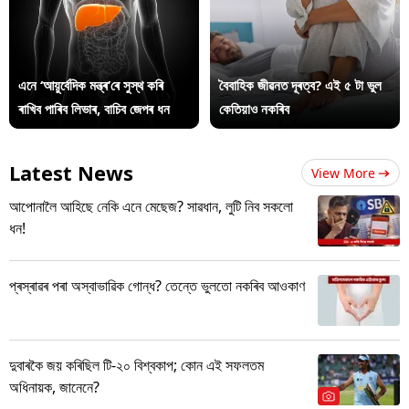
এনে ‘আয়ুৰ্বেদিক মন্ত্ৰ’ৰে সুস্থ কৰি
বৈবাহিক জীৱনত দূৰত্ব? এই ৫ টা ভুল
ৰাখিব পাৰিব লিভাৰ, বাচিব জেপৰ ধন
কেতিয়াও নকৰিব
Latest News
View More
আপোনালৈ আহিছে নেকি এনে মেছেজ? সাৱধান, লুটি নিব সকলো
ধন!
প্ৰস্ৰাৱৰ পৰা অস্বাভাৱিক গোন্ধ? তেন্তে ভুলতো নকৰিব আওকাণ
দুবাৰকৈ জয় কৰিছিল টি-২০ বিশ্বকাপ; কোন এই সফলতম
অধিনায়ক, জানেনে?