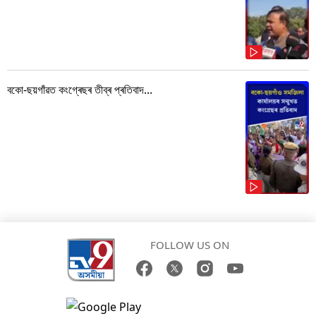
বকো-ছয়গাঁৱত কংগ্ৰেছৰ তীব্ৰ প্ৰতিবাদ...
FOLLOW US ON