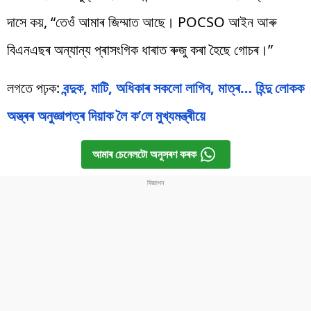
দাসে কয়, “তেওঁ আমাৰ জিম্মাত আছে। POCSO আইন আৰু
বিএনএছৰ অন্যান্য প্ৰাসংগিক ধাৰাত ৰুজু কৰা হৈছে গোচৰ।”
লগতে পঢ়ক:
বন্দুক, মাটি, অধিকাৰ সকলো লাগিব, মাত্ৰ… হিন্দু লোকক
অস্ত্ৰৰ অনুজ্ঞাপত্ৰ দিয়াক লৈ ক’লে মুখ্যমন্ত্ৰীয়ে
আমাৰ চেনেলটো অনুসৰণ কৰক