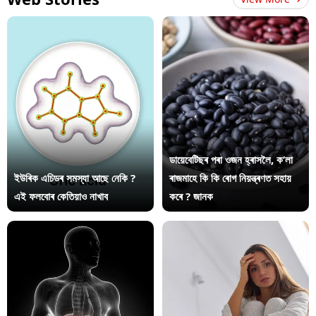
ডায়েবেটিছৰ পৰা ওজন হ্ৰাসলৈ, ক’লা
ইউৰিক এচিডৰ সমস্যা আছে নেকি ?
ৰাজমাহে কি কি ৰোগ নিয়ন্ত্ৰণত সহায়
এই ফলবোৰ কেতিয়াও নাখাব
কৰে ? জানক