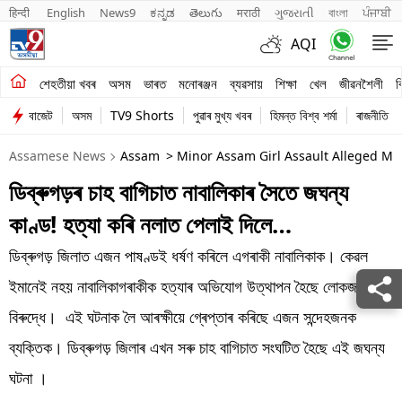
हिन्दी 
English
News9
ಕನ್ನಡ
తెలుగు
मराठी
ગુજરાતી
বাংলা
ਪੰਜਾਬੀ
AQI
শেহতীয়া খবৰ
শেহতীয়া খবৰ
অসম
ভাৰত
মনোৰঞ্জন
ব্যৱসায়
শিক্ষা
খেল
জীৱনশৈলী
ব
বাজেট
অসম
TV9 Shorts
পুৱাৰ মুখ্য খবৰ
হিমন্ত বিশ্ব শৰ্মা
ৰাজনীতি
অসম
Assamese News
Assam
> Minor Assam Girl Assault Alleged M
ভাৰত
ডিব্ৰুগড়ৰ চাহ বাগিচাত নাবালিকাৰ সৈতে জঘন্য
মনোৰঞ্জন
কাণ্ড! হত্যা কৰি নলাত পেলাই দিলে…
ব্যৱসায়
ডিব্ৰুগড় জিলাত এজন পাষণ্ডই ধৰ্ষণ কৰিলে এগৰাকী নাবালিকাক। কেৱল
শিক্ষা
ইমানেই নহয় নাবালিকাগৰাকীক হত্যাৰ অভিযোগ উত্থাপন হৈছে লোকজনৰ
বিৰুদ্ধে। এই ঘটনাক লৈ আৰক্ষীয়ে গ্ৰেপ্তাৰ কৰিছে এজন সন্দেহজনক
খেল
ব্যক্তিক। ডিব্ৰুগড় জিলাৰ এখন সৰু চাহ বাগিচাত সংঘটিত হৈছে এই জঘন্য
জীৱনশৈলী
ঘটনা ।