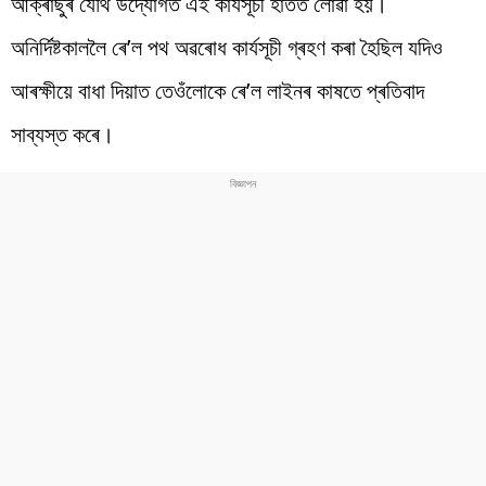
আক্ৰাছুৰ যৌথ উদ্যোগত এই কাৰ্যসূচী হাতত লোৱা হয়।
অনিৰ্দিষ্টকাললৈ ৰে’ল পথ অৱৰোধ কাৰ্যসূচী গ্ৰহণ কৰা হৈছিল যদিও
আৰক্ষীয়ে বাধা দিয়াত তেওঁলোকে ৰে’ল লাইনৰ কাষতে প্ৰতিবাদ
সাব্যস্ত কৰে।