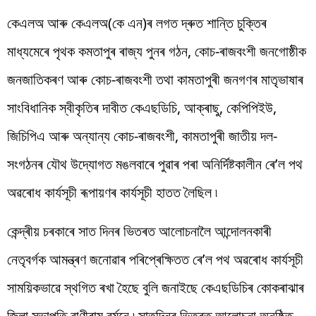
কেএলঅ আৰু কেএলঅ(কে এন)ৰ লগত দ্ৰুত শান্তি চুক্তিৰ
মাধ্যমেৰে পৃথক কমতাপুৰ ৰাজ্য পুনৰ গঠন, কোচ-ৰাজবংশী জনগোষ্ঠীক
জনজাতিকৰণ আৰু কোচ-ৰাজবংশী তথা কামতাপুৰী জনগণৰ মাতৃভাষাৰ
সাংবিধানিক স্বীকৃতিৰ দাবীত কেএছডিচি, আক্ৰাছু, কেপিপিইউ,
জিচিপিএ আৰু অন্যান্য কোচ-ৰাজবংশী, কামতাপুৰী জাতীয় দল-
সংগঠনৰ যৌথ উদ্যোগত মঙলবাৰে পুৱাৰ পৰা অনিৰ্দিষ্টকালীন ৰে’ল পথ
অৱৰোধ কাৰ্যসূচী ৰূপায়ণৰ কাৰ্যসূচী হাতত লৈছিল ৷
কেন্দ্ৰীয় চৰকাৰে সাত দিনৰ ভিতৰত আলোচনালৈ আন্দোলনকাৰী
নেতৃবৰ্গক আমন্ত্ৰণ জনোৱাৰ পৰিপ্ৰেক্ষিতত ৰে’ল পথ অৱৰোধ কাৰ্যসূচী
সাময়িকভাৱে স্থগিত ৰখা হৈছে বুলি জনাইছে কেএছডিচিৰ কোকৰাঝাৰ
জিলা সভাপতি বাণীৰাম বৰ্মনে ৷ সাতদিনৰ ভিতৰত আলোচনা অনুষ্ঠিত