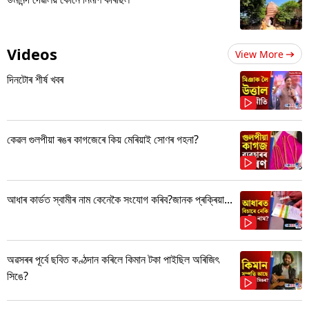
Videos
View More
দিনটোৰ শীৰ্ষ খবৰ
কেৱল গুলপীয়া ৰঙৰ কাগজেৰে কিয় মেৰিয়াই সোণৰ গহনা?
আধাৰ কাৰ্ডত স্বামীৰ নাম কেনেকৈ সংযোগ কৰিব?জানক প্ৰক্ৰিয়া...
অৱসৰৰ পূৰ্বে ছবিত কণ্ঠদান কৰিলে কিমান টকা পাইছিল অৰিজিৎ
সিঙে?