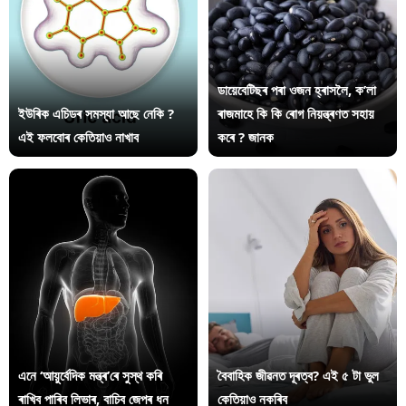
ডায়েবেটিছৰ পৰা ওজন হ্ৰাসলৈ, ক’লা
ইউৰিক এচিডৰ সমস্যা আছে নেকি ?
ৰাজমাহে কি কি ৰোগ নিয়ন্ত্ৰণত সহায়
এই ফলবোৰ কেতিয়াও নাখাব
কৰে ? জানক
এনে ‘আয়ুৰ্বেদিক মন্ত্ৰ’ৰে সুস্থ কৰি
বৈবাহিক জীৱনত দূৰত্ব? এই ৫ টা ভুল
ৰাখিব পাৰিব লিভাৰ, বাচিব জেপৰ ধন
কেতিয়াও নকৰিব