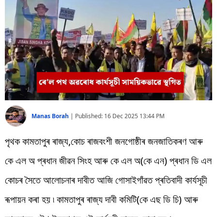
বিশ্ব
প্ৰযুক্তি
Videos
Manas Borah
|
Published:
16 Dec 2025 13:44 PM
পৃথক কামতাপুৰ ৰাজ্য,কোচ ৰাজবংশী জনগোষ্ঠীৰ জনজাতিকৰণ আৰু
কে এল অ প্ৰধান জীৱন সিংহ আৰু কে এল অ(কে এন) প্ৰধান ডি এল
কোচৰ সৈতে আলোচনাৰ দাবীত আজি গোসাইগাঁৱত প্ৰতিবাদী কাৰ্যসূচী
ৰূপায়ন কৰা হয় ৷ কামতাপুৰ ৰাজ্য দাবী কমিটি(কে এছ ডি চি) আৰু