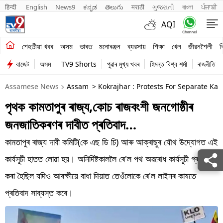
हिन्दी 
English
News9
ಕನ್ನಡ
తెలుగు
मराठी
ગુજરાતી
বাংলা
ਪੰਜਾਬੀ
AQI
শেহতীয়া খবৰ
শেহতীয়া খবৰ
অসম
ভাৰত
মনোৰঞ্জন
ব্যৱসায়
শিক্ষা
খেল
জীৱনশৈলী
ব
বাজেট
অসম
TV9 Shorts
পুৱাৰ মুখ্য খবৰ
হিমন্ত বিশ্ব শৰ্মা
ৰাজনীতি
অসম
Assamese News
Assam
> Kokrajhar : Protests For Separate Ka
ভাৰত
পৃথক কামতাপুৰ ৰাজ্য,কোচ ৰাজবংশী জনগোষ্ঠীৰ
মনোৰঞ্জন
জনজাতিকৰণৰ দাবীত প্ৰতিবাদ…
ব্যৱসায়
কামতাপুৰ ৰাজ্য দাবী কমিটি(কে এছ ডি চি) আৰু আক্ৰাছুৰ যৌথ উদ্যোগত এই
শিক্ষা
কাৰ্যসূচী হাতত লোৱা হয়। অনিৰ্দিষ্টকাললৈ ৰে'ল পথ অৱৰোধ কাৰ্যসূচী গ্ৰহণ
কৰা হৈছিল যদিও আৰক্ষীয়ে বাধা দিয়াত তেওঁলোকে ৰে'ল লাইনৰ কাষতে
খেল
প্ৰতিবাদ সাব্যস্ত কৰে।
জীৱনশৈলী