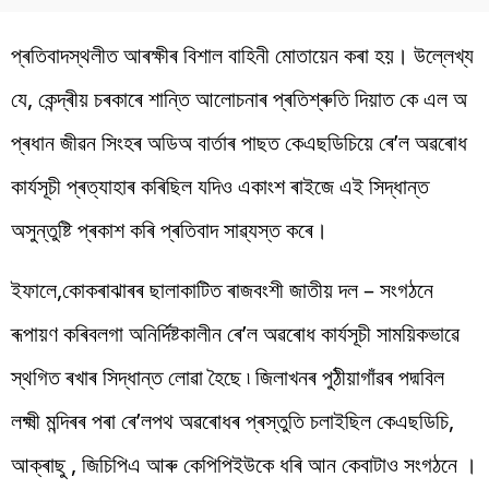
প্ৰতিবাদস্থলীত আৰক্ষীৰ বিশাল বাহিনী মোতায়েন কৰা হয়। উল্লেখ্য
যে, কেন্দ্ৰীয় চৰকাৰে শান্তি আলোচনাৰ প্ৰতিশ্ৰুতি দিয়াত কে এল অ
প্ৰধান জীৱন সিংহৰ অডিঅ বাৰ্তাৰ পাছত কেএছডিচিয়ে ৰে’ল অৱৰোধ
কাৰ্যসূচী প্ৰত্যাহাৰ কৰিছিল যদিও একাংশ ৰাইজে এই সিদ্ধান্ত
অসুন্তুষ্টি প্ৰকাশ কৰি প্ৰতিবাদ সাৱ্যস্ত কৰে।
ইফালে,কোকৰাঝাৰৰ ছালাকাটিত ৰাজবংশী জাতীয় দল – সংগঠনে
ৰূপায়ণ কৰিবলগা অনিৰ্দিষ্টকালীন ৰে’ল অৱৰোধ কাৰ্যসূচী সাময়িকভাৱে
স্থগিত ৰখাৰ সিদ্ধান্ত লোৱা হৈছে ৷ জিলাখনৰ পুঠীয়াগাঁৱৰ পদ্মবিল
লক্ষ্মী মন্দিৰৰ পৰা ৰে’লপথ অৱৰোধৰ প্ৰস্তুতি চলাইছিল কেএছডিচি,
আক্ৰাছু , জিচিপিএ আৰু কেপিপিইউকে ধৰি আন কেবাটাও সংগঠনে ।