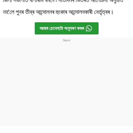
নহ’লে পুনৰ তীব্ৰ আন্দোলনৰ হুংকাৰ আন্দোলনকাৰী নেৰ্তৃত্বৰ।
আমাৰ চেনেলটো অনুসৰণ কৰক