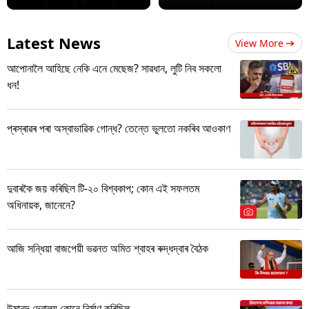
Latest News
View More
আপোনালৈ আহিছে নেকি এনে মেছেজ? সাৱধান, লুটি নিব সকলো
ধন!
প্ৰস্ৰাৱৰ পৰা অস্বাভাৱিক গোন্ধ? তেন্তে ভুলতো নকৰিব আওকাণ
দুবাৰকৈ জয় কৰিছিল টি-২০ বিশ্বকাপ; কোন এই সফলতম
অধিনায়ক, জানেনে?
আজি সন্ধিয়া বাজপেয়ী ভৱনত অমিত শ্বাহৰ ৰুদ্ধদ্বাৰ বৈঠক
উমানন্দ দেৱালয় কোনে নিৰ্মাণ কৰিছিল