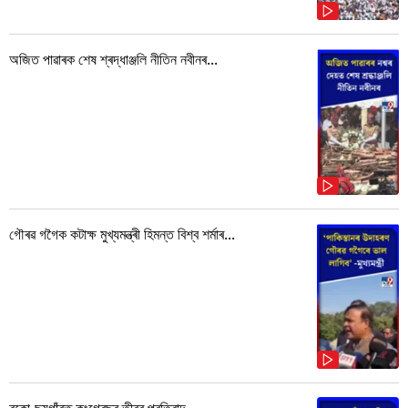
অজিত পাৱাৰক শেষ শ্ৰদ্ধাঞ্জলি নীতিন নবীনৰ...
গৌৰৱ গগৈক কটাক্ষ মুখ্যমন্ত্ৰী হিমন্ত বিশ্ব শৰ্মাৰ...
বকো-ছয়গাঁৱত কংগ্ৰেছৰ তীব্ৰ প্ৰতিবাদ...