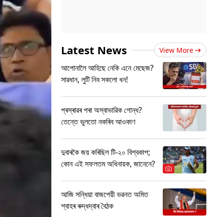
Latest News
View More
আপোনালৈ আহিছে নেকি এনে মেছেজ?
সাৱধান, লুটি নিব সকলো ধন!
প্ৰস্ৰাৱৰ পৰা অস্বাভাৱিক গোন্ধ?
তেন্তে ভুলতো নকৰিব আওকাণ
দুবাৰকৈ জয় কৰিছিল টি-২০ বিশ্বকাপ;
কোন এই সফলতম অধিনায়ক, জানেনে?
আজি সন্ধিয়া বাজপেয়ী ভৱনত অমিত
শ্বাহৰ ৰুদ্ধদ্বাৰ বৈঠক