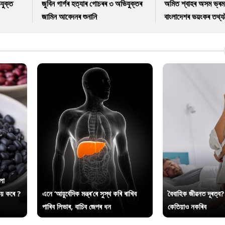
যুক্ত
জুবিন গাৰ্গৰ হত্যাৰ গোচৰৰ ৩ অভিযুক্তৰ
অমিত শ্বাহৰ অসম ভ্ৰম
জামিন আবেদনৰ শুনানি
বাংলাদেশৰ ভয়ংকৰ তথ্যল
লা
ায় কৰে ?
এনে ‘আয়ুৰ্বেদিক মন্ত্ৰ’ৰে সুস্থ কৰি ৰাখিব
বৈবাহিক জীৱনত দূৰত্ব?
পাৰিব লিভাৰ, বাচিব জেপৰ ধন
কেতিয়াও নকৰিব