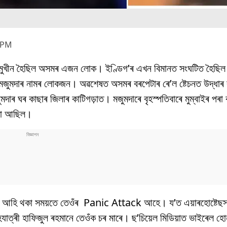
 PM
সন্মুখীন হৈছিল অসমৰ এজন লোক। ইণ্ডিগ’ৰ এখন বিমানত সংঘটিত হৈছিল 
জুমদাৰ নামৰ লোকজন। অৱশেষত অসমৰ বৰপেটাৰ ৰে’ল ষ্টেচনত উদ্ধাৰ 
ৰ ঘৰ কাছাৰ জিলাৰ কাটিগড়াত। মজুমদাৰে বৃহস্পতিবাৰে মুম্বাইৰ পৰা
কথা আছিল।
লচৰলৈ আহি থকা সময়তে তেওঁৰ Panic Attack আহে। য’ত এয়াৰহোষ্টেছ
াত্ৰী হাফিজুল ৰহমানে তেওঁক চৰ মাৰে। ছ’চিয়েল মিডিয়াত ভাইৰেল হ