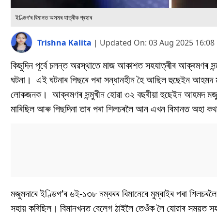
ইণ্ডিগ’ৰ বিমানত অসমৰ যাত্ৰীক প্ৰহাৰ
Trishna Kalita
|
Updated On:
03 Aug 2025 16:08
কিছুদিন পূৰ্বে চলন্ত অৱস্থাতে মাজ আকাশত সহযাত্ৰীৰ আক্ৰমণৰ 
ঘটনা। এই ঘটনাৰ পিছৰে পৰা সন্ধানহীন হৈ আছিল হুছেইন আহমদ ম
লোকজনক। আক্ৰমণৰ সন্মুখীন হোৱা ৩২ বছৰীয়া হুছেইন আহমদ মজুমদা
মাৰিছিল আৰু পিছদিনা তাৰ পৰা শিলচৰলৈ আন এখন বিমানত অহা 
মজুমদাৰে ইণ্ডিগ’ৰ ৬ই-১৩৮ নম্বৰৰ বিমানেৰে মুম্বাইৰ পৰা শি
সহায় কৰিছিল। বিমানখনত বেলেগ ঠাইলৈ তেওঁক লৈ যোৱাৰ সময়ত সহয