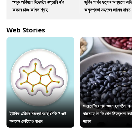
শুল্ক অবিহনে বিদেশলৈ ৰপ্তানি হ'ব
জুবিন গাৰ্গৰ হত্যাৰ অন্যতম অভি
অসমৰ চাহঃ অমিত শ্বাহ
অমৃতপ্রভা মহন্তৰ জামিন নাকচ
Web Stories
ডায়েবেটিছৰ পৰা ওজন হ্ৰাসলৈ, ক’
ইউৰিক এচিডৰ সমস্যা আছে নেকি ? এই
ৰাজমাহে কি কি ৰোগ নিয়ন্ত্ৰণত সহ
ফলবোৰ কেতিয়াও নাখাব
জানক