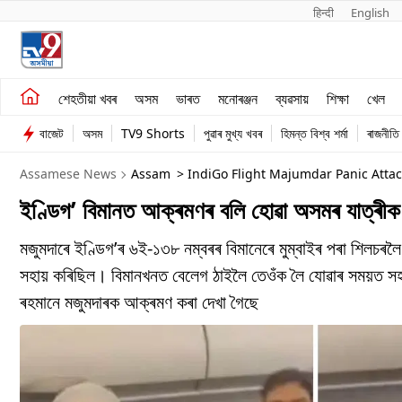
हिन्दी 
English
শেহতীয়া খবৰ
মনোৰঞ্জন
শেহতীয়া খবৰ
অসম
ভাৰত
মনোৰঞ্জন
ব্যৱসায়
শিক্ষা
খেল
অসম
ব্যৱসায়
বাজেট
অসম
TV9 Shorts
পুৱাৰ মুখ্য খবৰ
হিমন্ত বিশ্ব শৰ্মা
ৰাজনীতি
ভাৰত
Assamese News
Assam
> IndiGo Flight Majumdar Panic Attack Mumbai Kolkata Flight Slapped Fellow Passenger Missing Assam Barpeta
Railway Station
ইণ্ডিগ’ বিমানত আক্ৰমণৰ বলি হোৱা অসমৰ যাত্ৰীক 
মজুমদাৰে ইণ্ডিগ’ৰ ৬ই-১৩৮ নম্বৰৰ বিমানেৰে মুম্বাইৰ পৰা শি
সহায় কৰিছিল। বিমানখনত বেলেগ ঠাইলৈ তেওঁক লৈ যোৱাৰ সময়ত সহয
ৰহমানে মজুমদাৰক আক্ৰমণ কৰা দেখা গৈছে