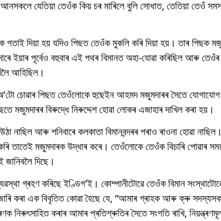
সকলে যেতিয়া তেওঁক কিয় চৰ মাৰিলে বুলি সোধাত, তেতিয়া তেওঁ সমস্
াই দিয়া হয় যদিও পিছত তেওঁক মুকলি কৰি দিয়া হয়। তাৰ পিছক মজ
াৰে ইয়াৰ পূৰ্বেও বহুবাৰ এই পথৰ বিমানত অহা-যোৱা কৰিছিল আৰু তেওঁ
 নিবলৈ আহিছিল।
িডিঅ’টো চোৱাৰ পিছত তেওঁলোকে হুছেইন আহমদ মজুমদাৰৰ সৈতে যোগাযোগ ক
 মজুমদাৰৰ বিৰুদ্ধে নিৰুদ্দেশ হোৱা লোকৰ এজাহাৰ দাখিল কৰা হয়।
উঠা নাছিল আৰু শনিবাৰে কলকাতা বিমানবন্দৰৰ পৰাও ৰাওনা হোৱা নাছিল।
কৰি তাতেই মজুমদাৰক উদ্ধাৰ কৰে। তেওঁলোকে তেওঁক বিচাৰি পোৱাৰ সময়ত 
াই জানিবলৈ দিছে।
যৱস্থা গ্ৰহণ কৰিছে ইণ্ডিগ’ই। কোম্পানীটোৱে তেওঁক বিমান সংস্থাটোৱ
াৰি কৰা এক বিবৃতিত কোৱা হৈছে যে, “আমাৰ গ্ৰাহক আৰু ক্ৰু সদস্যসকল
ক নিৰুৎসাহিত কৰাৰ আমাৰ প্ৰতিশ্ৰুতিৰ সৈতে সংগতি ৰাখি, নিয়ন্ত্ৰণমূ