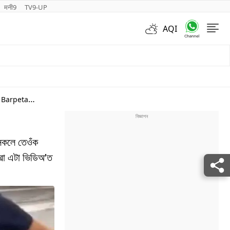
मनी9
TV9-UP
AQI
Videos
সকলে তেওঁক
োৱা এটা ভিডিঅ’ত