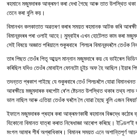
ৰহমানে মজুমদাৰক আক্ৰমণ কৰা দেখা গৈছে আৰু তাত উপস্থিত থকা আন
তেনে কৰা বুলি কয়।
বিমানখন কলকাতাত অৱতৰণ কৰাৰ সময়ত ৰহমানক আটক কৰি আৰক্ষীক গত
বিমানবন্দৰৰ পৰা ওলাই আহে। মুম্বাইৰ এখন হোটেলত কাম কৰা মজুমদ
সেই বিষয়ে অজ্ঞাত পৰিয়ালে শুকুৰবাৰে শিলচৰ বিমানবন্দৰলৈ তেওঁক
তাৰ পিছত তেওঁৰ পিতৃ আব্দুল মান্নান মজুমদাৰে কয় যে ভাইৰেল ভ
কৰিছিল যদিও তেওঁৰ মোবাইল ফোনটো চুইচ অফ হৈ আছিল।ইয়াৰ পিছতে
তদন্তত প্ৰকাশ পাইছে যে শুকুৰবাৰে তেওঁ শিলচৰলৈ যোৱা বিমানখনত 
আৰক্ষীয়ে মজুমদাৰক বৰপেটা ৰে’ল ষ্টেচনত উপস্থিত থকাৰ তথ্য লাভ 
ভাল নাছিল আৰু এতিয়া তেওঁক ঘৰলৈ লৈ যোৱা হৈছে বুলি এজন বিষয়
ইফালে মজুমদাৰক প্ৰহাৰ কৰা আক্ৰমণকাৰী ৰহমানৰ বিৰুদ্ধে কঠোৰ ব্
যিকোনো বিমানত যাত্ৰা কৰাত নিষেধাজ্ঞা আৰোপ কৰিছে। ইণ্ডিগ’ই জ
মংগল আমাৰ শীৰ্ষ অগ্ৰাধিকাৰ। বিমানৰ সময়ত এনে অশান্তিপূৰ্ণ আচৰণ