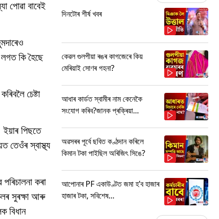
যা পোৱা বাবেই
দিনটোৰ শীৰ্ষ খবৰ
ুমদাৰেও
ৰ লগত কি হৈছে
কেৱল গুলপীয়া ৰঙৰ কাগজেৰে কিয়
মেৰিয়াই সোণৰ গহনা?
ৰিবলৈ চেষ্টা
আধাৰ কাৰ্ডত স্বামীৰ নাম কেনেকৈ
সংযোগ কৰিব?জানক প্ৰক্ৰিয়া...
 ইয়াৰ পিছতে
অৱসৰৰ পূৰ্বে ছবিত কণ্ঠদান কৰিলে
তেওঁৰ স্বাস্থ্য
কিমান টকা পাইছিল অৰিজিৎ সিঙে?
ে পৰিচালনা কৰা
আপোনাৰ PF একাউণ্টত জমা হ’ব হাজাৰ
ৰ সুৰক্ষা আৰু
হাজাৰ টকা, সবিশেষ...
লক বিধান