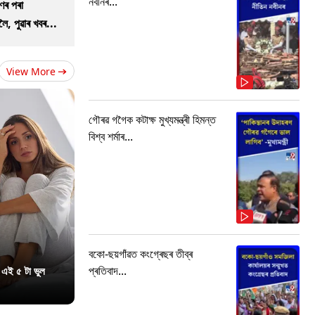
নবীনৰ...
ণৰ পৰা
ৈ, পুৱাৰ খবৰ...
View More
গৌৰৱ গগৈক কটাক্ষ মুখ্যমন্ত্ৰী হিমন্ত
বিশ্ব শৰ্মাৰ...
বকো-ছয়গাঁৱত কংগ্ৰেছৰ তীব্ৰ
প্ৰতিবাদ...
 এই ৫ টা ভুল