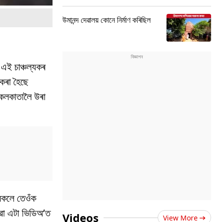
উমানন্দ দেৱালয় কোনে নিৰ্মাণ কৰিছিল
এই চাঞ্চল্যকৰ
কৰা হৈছে
 কলকাতালৈ উৰা
সকলে তেওঁক
োৱা এটা ভিডিঅ’ত
Videos
View More