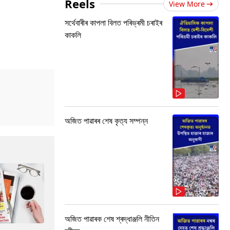
Reels
View More
সৰ্থেবাৰীৰ কাপলা বিলত পৰিভ্ৰমী চৰাইৰ
কাকলি
অজিত পাৱাৰৰ শেষ কৃত্য সম্পন্ন
অজিত পাৱাৰক শেষ শ্ৰদ্ধাঞ্জলি নীতিন