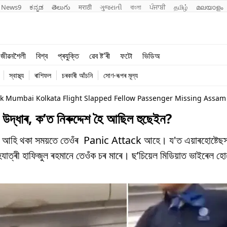
News9
ಕನ್ನಡ
తెలుగు
मराठी
ગુજરાતી
বাংলা
ਪੰਜਾਬੀ
தமிழ்
മലയാളം
শিক্ষা
বিশ্ব
জীৱনশৈলী
বিশ্ব
প্ৰযুক্তি
ৱেব ষ্ট'ৰী
ফটো
ভিডিঅ
খেল
প্ৰযুক্তি
স্বাস্থ্য
ৰাশিফল
চৰকাৰী আঁচনি
সোণ-ৰূপৰ মূল্য
জীৱনশৈলী
উদ্ধাৰ, ক’ত নিৰুদ্দেশ হৈ আছিল হুছেইন?
লচৰলৈ আহি থকা সময়তে তেওঁৰ Panic Attack আহে। য'ত এয়াৰহোষ্টেছ
াত্ৰী হাফিজুল ৰহমানে তেওঁক চৰ মাৰে। ছ’চিয়েল মিডিয়াত ভাইৰেল হ