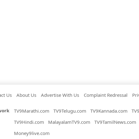
act Us
About Us
Advertise With Us
Complaint Redressal
Pri
work
TV9Marathi.com
TV9Telugu.com
TV9Kannada.com
TV
TV9Hindi.com
MalayalamTV9.com
TV9TamilNews.com
Money9live.com