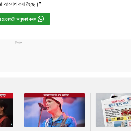
জ্ঞা আৰোপ কৰা হৈছে।”
 চেনেলটো অনুসৰণ কৰক