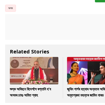
অসম
Related Stories
শুল্ক অবিহনে বিদেশলৈ ৰপ্তানি হ'ব
জুবিন গাৰ্গৰ হত্যাৰ অন্যতম অভি
অসমৰ চাহঃ অমিত শ্বাহ
অমৃতপ্রভা মহন্তৰ জামিন নাকচ