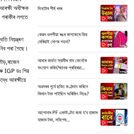
ৰক্ষী অধীক্ষক
দিনটোৰ শীৰ্ষ খবৰ
SP গৰাকীৰ লগতে
কেৱল গুলপীয়া ৰঙৰ কাগজেৰে কিয়
তি নিয়ন্ত্ৰণ
মেৰিয়াই সোণৰ গহনা?
নিব পৰা গৈছে।
আধাৰ কাৰ্ডত স্বামীৰ নাম কেনেকৈ
গৌড়,ৰাজেন
সংযোগ কৰিব?জানক প্ৰক্ৰিয়া...
ু IGP ডঃ শিৱ
দ্ধে আৰক্ষীয়ে
অৱসৰৰ পূৰ্বে ছবিত কণ্ঠদান কৰিলে
কিমান টকা পাইছিল অৰিজিৎ সিঙে?
আপোনাৰ PF একাউণ্টত জমা হ’ব হাজাৰ
হাজাৰ টকা, সবিশেষ...