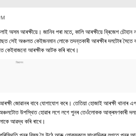
 PM
ি চলাই অসম আৰক্ষীয়ে। জানিব পৰা মতে, কালি আৰক্ষীয়ে ব্ৰিজেশ চৌহা
াছত সেই অঞ্চলত কেইজনমান লোকে তদন্তকাৰী আৰক্ষীৰ দলটোৰ সৈতে ব
গতে কেইবাজনো আৰক্ষীক আটক কৰি ৰাখে।
ত আৰক্ষী জোৱানৰ বাবে যোগাযোগ কৰে। তেতিয়া হোজাই আৰক্ষী থানাৰ 
 অঞ্চলটোত উপস্থিত হোৱাৰ লগে লগে পুনৰ তেওঁলোকক আক্ৰমণকাৰী দ
লোকে আৱদ্ধ কৰি ৰাখে।
পৰিস্থিতি পুনৰ বিষম হৈ উঠে আৰু লোকসকলে সাংবাদিকৰ লগতে পুনৰ আৰ