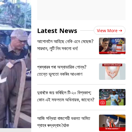
Latest News
View More
আপোনালৈ আহিছে নেকি এনে মেছেজ?
সাৱধান, লুটি নিব সকলো ধন!
প্ৰস্ৰাৱৰ পৰা অস্বাভাৱিক গোন্ধ?
তেন্তে ভুলতো নকৰিব আওকাণ
দুবাৰকৈ জয় কৰিছিল টি-২০ বিশ্বকাপ;
কোন এই সফলতম অধিনায়ক, জানেনে?
আজি সন্ধিয়া বাজপেয়ী ভৱনত অমিত
শ্বাহৰ ৰুদ্ধদ্বাৰ বৈঠক