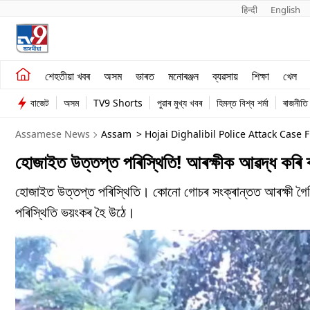
हिन्दी 
English
শেহতীয়া খবৰ
মনোৰঞ্জন
শেহতীয়া খবৰ
অসম
ভাৰত
মনোৰঞ্জন
ব্যৱসায়
শিক্ষা
খেল
অসম
ব্যৱসায়
বাজেট
অসম
TV9 Shorts
পুৱাৰ মুখ্য খবৰ
হিমন্ত বিশ্ব শৰ্মা
ৰাজনীতি
ভাৰত
Assamese News
Assam
> Hojai Dighalibil Police Attack Case 
হোজাইত উত্তপ্ত পৰিস্থিতি! আৰক্ষীক আৱদ্ধ কৰ
হোজাইত উত্তপ্ত পৰিস্থিতি। কোনো গোচৰ সংক্ৰান্তত আৰক্ষী গৈছ
পৰিস্থিতি ভয়ংকৰ হৈ উঠে।