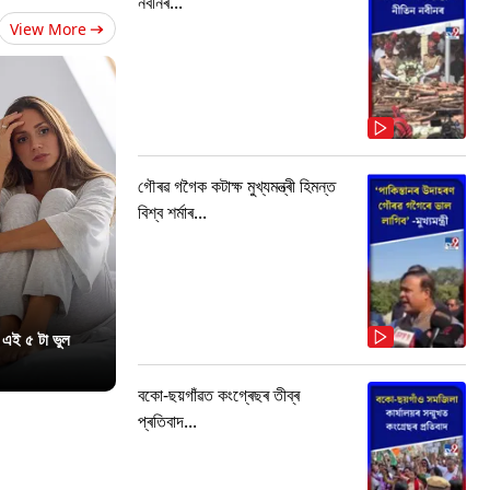
নবীনৰ...
View More
গৌৰৱ গগৈক কটাক্ষ মুখ্যমন্ত্ৰী হিমন্ত
বিশ্ব শৰ্মাৰ...
 এই ৫ টা ভুল
বকো-ছয়গাঁৱত কংগ্ৰেছৰ তীব্ৰ
প্ৰতিবাদ...