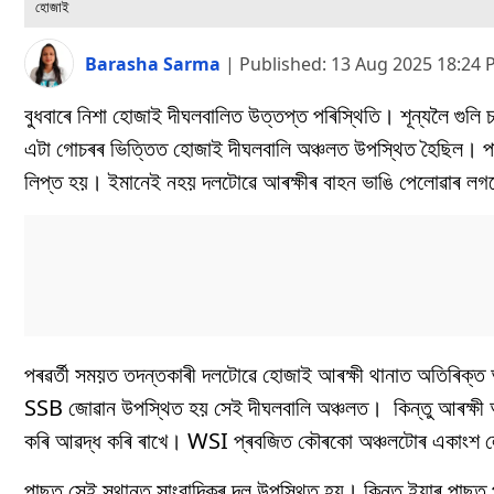
হোজাই
Barasha Sarma
|
Published:
13 Aug 2025 18:24
বুধবাৰে নিশা হোজাই দীঘলবালিত উত্তপ্ত পৰিস্থিতি। শূন্যলৈ গুল
এটা গোচৰৰ ভিত্তিত হোজাই দীঘলবালি অঞ্চলত উপস্থিত হৈছিল। প
লিপ্ত হয়। ইমানেই নহয় দলটোৱে আৰক্ষীৰ বাহন ভাঙি পেলোৱাৰ ল
পৰৱৰ্তী সময়ত তদন্তকাৰী দলটোৱে হোজাই আৰক্ষী থানাত অতিৰিক্
SSB জোৱান উপস্থিত হয় সেই দীঘলবালি অঞ্চলত। কিন্তু আৰক্ষী
কৰি আৱদ্ধ কৰি ৰাখে। WSI প্ৰবজিত কৌৰকো অঞ্চলটোৰ একাংশ 
পাছত সেই স্থানত সাংবাদিকৰ দল উপস্থিত হয়। কিন্তু ইয়াৰ পাছত 