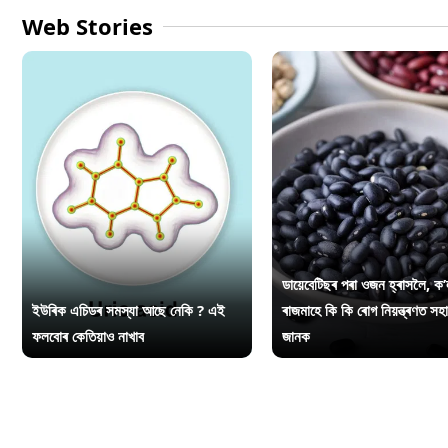
Web Stories
ডায়েবেটিছৰ পৰা ওজন হ্ৰাসলৈ, ক’
ইউৰিক এচিডৰ সমস্যা আছে নেকি ? এই
ৰাজমাহে কি কি ৰোগ নিয়ন্ত্ৰণত সহ
ফলবোৰ কেতিয়াও নাখাব
জানক