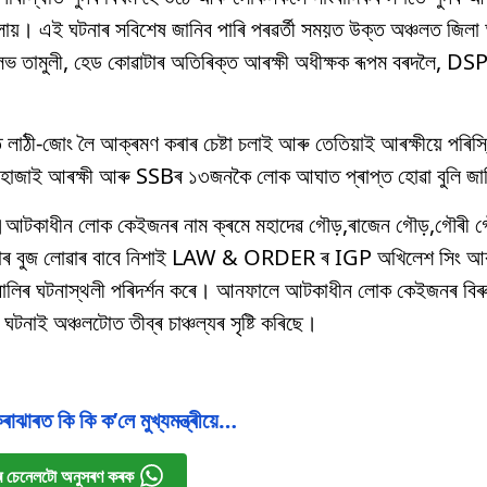
। এই ঘটনাৰ সবিশেষ জানিব পাৰি পৰৱৰ্তী সময়ত উক্ত অঞ্চলত জিলা আ
পল্লভ তামুলী, হেড কোৱাটাৰ অতিৰিক্ত আৰক্ষী অধীক্ষক ৰূপম বৰদলৈ, D
াঠী-জোং লৈ আক্ৰমণ কৰাৰ চেষ্টা চলাই আৰু তেতিয়াই আৰক্ষীয়ে পৰিস্থি
 হোজাই আৰক্ষী আৰু SSBৰ ১৩জনকৈ লোক আঘাত প্ৰাপ্ত হোৱা বুলি জা
ৰে।আটকাধীন লোক কেইজনৰ নাম ক্ৰমে মহাদেৱ গৌড়,ৰাজেন গৌড়,গৌৰী 
নাৰ বুজ লোৱাৰ বাবে নিশাই LAW & ORDER ৰ IGP অখিলেশ সিং আৰ
ঘলবালিৰ ঘটনাস্থলী পৰিদর্শন কৰে। আনফালে আটকাধীন লোক কেইজনৰ বিৰু
নাই অঞ্চলটোত তীব্ৰ চাঞ্চল্যৰ সৃষ্টি কৰিছে।
কৰাঝাৰত কি কি ক’লে মুখ্যমন্ত্ৰীয়ে…
 চেনেলটো অনুসৰণ কৰক