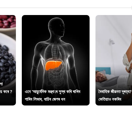
লা
ায় কৰে ?
এনে ‘আয়ুৰ্বেদিক মন্ত্ৰ’ৰে সুস্থ কৰি ৰাখিব
বৈবাহিক জীৱনত দূৰত্ব?
পাৰিব লিভাৰ, বাচিব জেপৰ ধন
কেতিয়াও নকৰিব