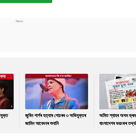
যুক্ত
জুবিন গাৰ্গৰ হত্যাৰ গোচৰৰ ৩ অভিযুক্তৰ
অমিত শ্বাহৰ অসম ভ্ৰম
জামিন আবেদনৰ শুনানি
বাংলাদেশৰ ভয়ংকৰ তথ্যল