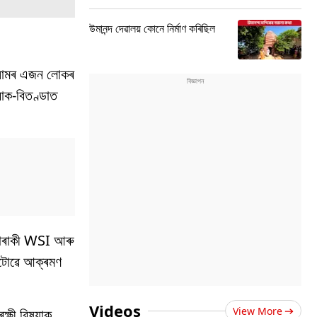
উমানন্দ দেৱালয় কোনে নিৰ্মাণ কৰিছিল
ন নামৰ এজন লোকৰ
াক-বিতণ্ডাত
এগৰাকী WSI আৰু
লটোৱে আক্ৰমণ
Videos
View More
ক্ষী বিষয়াক