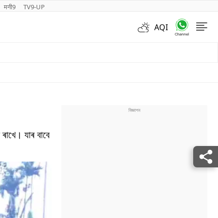
मनी9
TV9-UP
AQI
Videos
ৰাখে। যাৰ বাবে