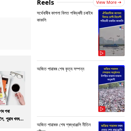
Reels
View More
সৰ্থেবাৰীৰ কাপলা বিলত পৰিভ্ৰমী চৰাইৰ
কাকলি
অজিত পাৱাৰৰ শেষ কৃত্য সম্পন্ন
ণৰ পৰা
ৈ, পুৱাৰ খবৰ...
অজিত পাৱাৰক শেষ শ্ৰদ্ধাঞ্জলি নীতিন