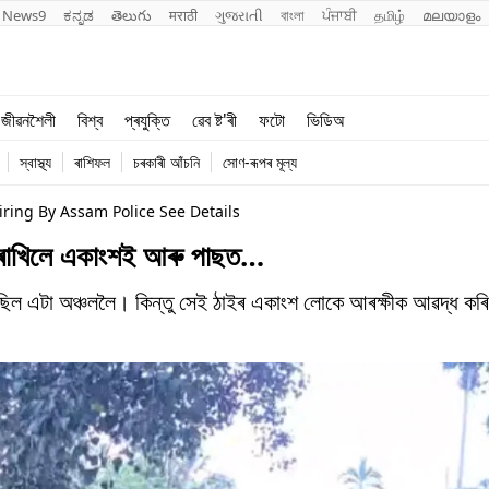
News9
ಕನ್ನಡ
తెలుగు
मराठी
ગુજરાતી
বাংলা
ਪੰਜਾਬੀ
தமிழ்
മലയാളം
শিক্ষা
বিশ্ব
জীৱনশৈলী
বিশ্ব
প্ৰযুক্তি
ৱেব ষ্ট'ৰী
ফটো
ভিডিঅ
খেল
প্ৰযুক্তি
স্বাস্থ্য
ৰাশিফল
চৰকাৰী আঁচনি
সোণ-ৰূপৰ মূল্য
জীৱনশৈলী
Firing By Assam Police See Details
ি ৰাখিলে একাংশই আৰু পাছত…
িল এটা অঞ্চললৈ। কিন্তু সেই ঠাইৰ একাংশ লোকে আৰক্ষীক আৱদ্ধ কৰি 