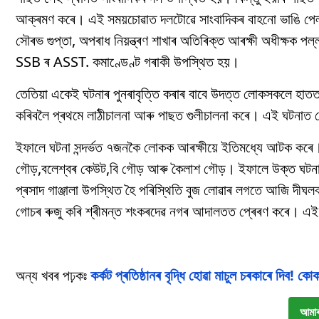
আক্ৰমণ কৰে। এই সময়চোৱাত দলটোৱে সাংবাদিকৰ বাহনো ভাঙি পেলায়
সৌৰভ গুপ্তা, অপৰাধ নিয়ন্ত্ৰণ শাখাৰ অতিৰিক্ত আৰক্ষী অধীক্ষক 
SSB ৰ ASST. কমাণ্ডেণ্ট গৰাকী উপস্থিত হয়।
তেতিয়া একেই ঘটনাৰ পুনৰাবৃত্তি কৰাৰ বাবে উদত্ত লোকসকলে হাতত ল
কৰিবলৈ প্ৰথমে লাঠীচালনা আৰু পাছত গুলীচালনা কৰে। এই ঘটনাত
ইফালে ঘটনা সন্দৰ্ভত ৭জনকৈ লোকক আৰক্ষীয়ে ইতিমধ্যে আটক ক
গৌড়,বলেশ্বৰ কেউট,বি গৌড় আৰু কৈলাশ গৌড়। ইফালে উক্ত ঘট
প্ৰসাদ গাঞ্জালা উপস্থিত হৈ পৰিস্থিতি বুজ লোৱাৰ লগতে আজি দী
গোচৰ ৰুজু কৰি শ্ৰীমন্ত শংকৰদেৱ নগৰ আদালতত প্ৰেৰণ কৰে। এই ঘট
অন্য খবৰ পঢ়কঃ
কৰ্কট প্ৰতিষ্ঠানৰ বৃদ্ধি হোৱা মাচুল চৰকাৰে দিব! কো
আমাৰ