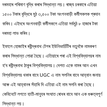
দৰমহাৰ পৰিমাণ বৃদ্ধি কৰাৰ সিদ্ধান্ত লয়। ৰাজ্য চৰকাৰে এতিয়া
১৫০০ টকাৰ বৃদ্ধিৰে মুঠ ৩,৫০০ টকা অংগনবাড়ী কৰ্মীসকলক প্ৰদান
কৰিব। এইদৰে অংগনবাড়ী কৰ্মীসকলে এতিয়া সৰ্বমুঠ ৮ হাজাৰ টকা
দৰমহা লাভ কৰিব।
ইফালে হোজাইৰ ৰবীন্দ্ৰনাথ টেগৰ ইউনিভাৰ্চিটিৰ নতুনকৈ নামকৰণ
কৰাৰ সিদ্ধান্ত লোৱা হৈছে। এতিয়াৰে পৰা এই বিশ্ববিদ্যালয়ৰ নাম
হ’ব ৰবীন্দ্ৰনাথ ঠাকুৰ বিশ্ববিদ্যালয়। দেশত একে নামৰ আন এখন
বিশ্ববিদ্যালয় থকাৰ বাবে UGC এ নাম সলনিৰ বাবে আহ্বান জনায়
আৰু এই আহ্বানৰ সঁহাৰি দি এতিয়া এই নাম সলনি কৰা হৈছে।
কেবিনেটে লগতে হাতী-মানুহৰ সংঘাত ৰোধৰ বাবে আন এক গুৰুত্বপূৰ্ণ
সিদ্ধান্ত লয়।