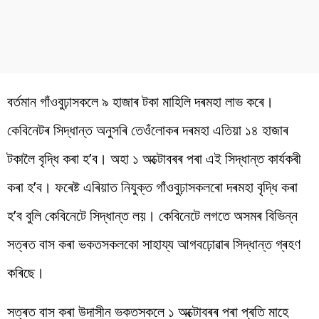
বৰ্তমান গাঁওবুঢ়াসকলে ৯ হাজাৰ টকা মাহিলি দৰমহা লাভ কৰে।
কেবিনেটৰ সিদ্ধান্ত অনুসৰি তেওঁলোকৰ দৰমহা এতিয়া ১৪ হাজাৰ
টকালৈ বৃদ্ধি কৰা হ’ব। অহা ১ অক্টোবৰৰ পৰা এই সিদ্ধান্ত কাৰ্যকৰী
কৰা হ’ব। ফৰেষ্ট এৰিয়াত নিযুক্ত গাঁওবুঢ়াসকলৰো দৰমহা বৃদ্ধি কৰা
হ’ব বুলি কেবিনেটে সিদ্ধান্ত লয়। কেবিনেটে লগতে অসমৰ বিভিন্ন
সত্ৰত বাস কৰা ভকতসকলকো সাহায্য আগবঢ়োৱাৰ সিদ্ধান্ত গ্ৰহণ
কৰিছে।
সত্ৰত বাস কৰা উদাসীন ভকতসকলে ১ অক্টোবৰৰ পৰা প্ৰতি মাহে