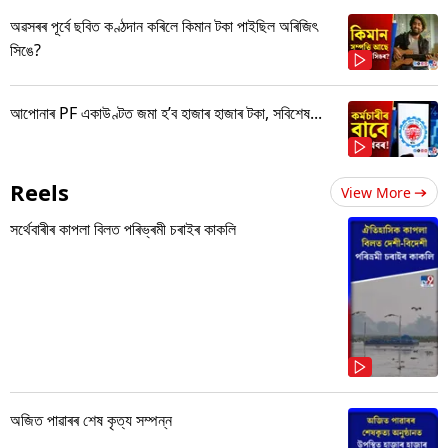
অৱসৰৰ পূৰ্বে ছবিত কণ্ঠদান কৰিলে কিমান টকা পাইছিল অৰিজিৎ
সিঙে?
আপোনাৰ PF একাউণ্টত জমা হ’ব হাজাৰ হাজাৰ টকা, সবিশেষ...
Reels
View More
সৰ্থেবাৰীৰ কাপলা বিলত পৰিভ্ৰমী চৰাইৰ কাকলি
অজিত পাৱাৰৰ শেষ কৃত্য সম্পন্ন