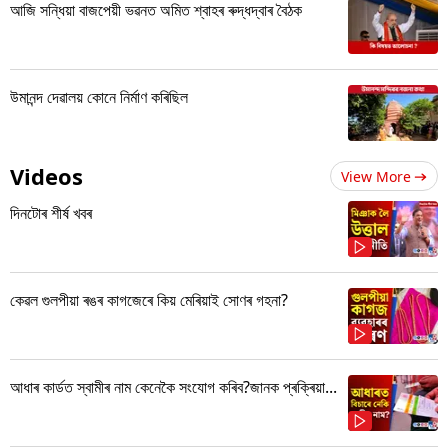
আজি সন্ধিয়া বাজপেয়ী ভৱনত অমিত শ্বাহৰ ৰুদ্ধদ্বাৰ বৈঠক
উমানন্দ দেৱালয় কোনে নিৰ্মাণ কৰিছিল
Videos
View More
দিনটোৰ শীৰ্ষ খবৰ
কেৱল গুলপীয়া ৰঙৰ কাগজেৰে কিয় মেৰিয়াই সোণৰ গহনা?
আধাৰ কাৰ্ডত স্বামীৰ নাম কেনেকৈ সংযোগ কৰিব?জানক প্ৰক্ৰিয়া...