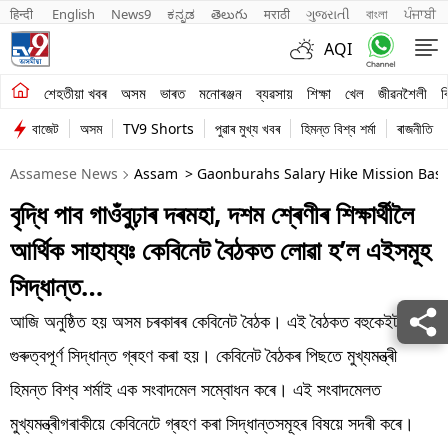
हिन्दी 
English
News9
ಕನ್ನಡ
తెలుగు
मराठी
ગુજરાતી
বাংলা
ਪੰਜਾਬੀ
AQI
শেহতীয়া খবৰ
শেহতীয়া খবৰ
অসম
ভাৰত
মনোৰঞ্জন
ব্যৱসায়
শিক্ষা
খেল
জীৱনশৈলী
ব
বাজেট
অসম
TV9 Shorts
পুৱাৰ মুখ্য খবৰ
হিমন্ত বিশ্ব শৰ্মা
ৰাজনীতি
অসম
Assamese News
Assam
> Gaonburahs Salary Hike Mission Bas
ভাৰত
বৃদ্ধি পাব গাওঁবুঢ়াৰ দৰমহা, দশম শ্ৰেণীৰ শিক্ষাৰ্থীলৈ
মনোৰঞ্জন
আৰ্থিক সাহায্যঃ কেবিনেট বৈঠকত লোৱা হ’ল এইসমূহ
ব্যৱসায়
সিদ্ধান্ত…
শিক্ষা
আজি অনুষ্ঠিত হয় অসম চৰকাৰৰ কেবিনেট বৈঠক। এই বৈঠকত বহুকেইটা
গুৰুত্বপূৰ্ণ সিদ্ধান্ত গ্ৰহণ কৰা হয়। কেবিনেট বৈঠকৰ পিছতে মুখ্যমন্ত্ৰী
খেল
হিমন্ত বিশ্ব শৰ্মাই এক সংবাদমেল সম্বোধন কৰে। এই সংবাদমেলত
জীৱনশৈলী
মুখ্যমন্ত্ৰীগৰাকীয়ে কেবিনেটে গ্ৰহণ কৰা সিদ্ধান্তসমূহৰ বিষয়ে সদৰী কৰে।