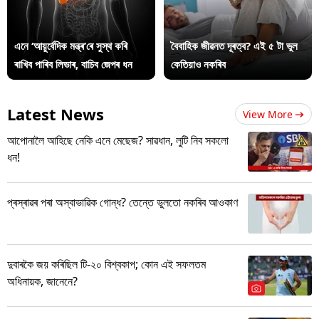
এনে ‘আয়ুৰ্বেদিক মন্ত্ৰ’ৰে সুস্থ কৰি
বৈবাহিক জীৱনত দূৰত্ব? এই ৫ টা ভুল
ৰাখিব পাৰিব লিভাৰ, বাচিব জেপৰ ধন
কেতিয়াও নকৰিব
Latest News
View More
আপোনালৈ আহিছে নেকি এনে মেছেজ? সাৱধান, লুটি নিব সকলো
ধন!
প্ৰস্ৰাৱৰ পৰা অস্বাভাৱিক গোন্ধ? তেন্তে ভুলতো নকৰিব আওকাণ
দুবাৰকৈ জয় কৰিছিল টি-২০ বিশ্বকাপ; কোন এই সফলতম
অধিনায়ক, জানেনে?