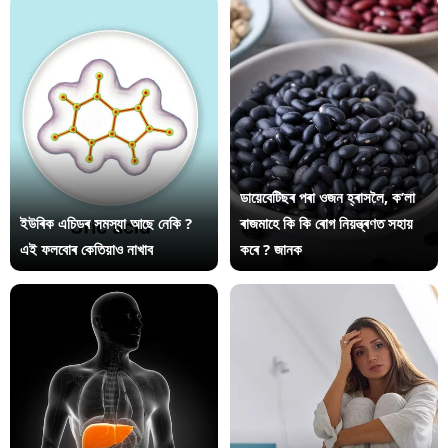
ডায়েবেটিছৰ পৰা ওজন হ্ৰাসলৈ, ক’লা
ইউৰিক এচিডৰ সমস্যা আছে নেকি ?
ৰাজমাহে কি কি ৰোগ নিয়ন্ত্ৰণত সহায়
এই ফলবোৰ কেতিয়াও নাখাব
কৰে ? জানক