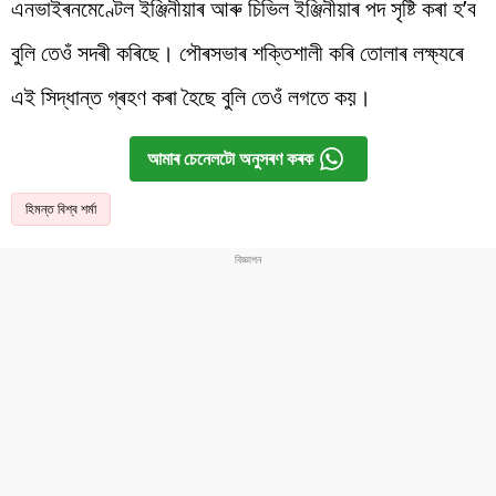
এনভাইৰনমেণ্টেল ইঞ্জিনীয়াৰ আৰু চিভিল ইঞ্জিনীয়াৰ পদ সৃষ্টি কৰা হ’ব
বুলি তেওঁ সদৰী কৰিছে। পৌৰসভাৰ শক্তিশালী কৰি তোলাৰ লক্ষ্যৰে
এই সিদ্ধান্ত গ্ৰহণ কৰা হৈছে বুলি তেওঁ লগতে কয়।
আমাৰ চেনেলটো অনুসৰণ কৰক
হিমন্ত বিশ্ব শৰ্মা