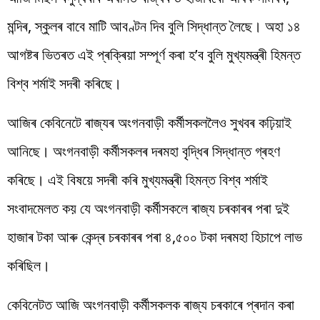
মন্দিৰ, স্কুলৰ বাবে মাটি আবণ্টন দিব বুলি সিদ্ধান্ত লৈছে। অহা ১৪
আগষ্টৰ ভিতৰত এই প্ৰক্ৰিয়া সম্পূৰ্ণ কৰা হ’ব বুলি মুখ্যমন্ত্ৰী হিমন্ত
বিশ্ব শৰ্মাই সদৰী কৰিছে।
আজিৰ কেবিনেটে ৰাজ্যৰ অংগনবাড়ী কৰ্মীসকললৈও সুখবৰ কঢ়িয়াই
আনিছে। অংগনবাড়ী কৰ্মীসকলৰ দৰমহা বৃদ্ধিৰ সিদ্ধান্ত গ্ৰহণ
কৰিছে। এই বিষয়ে সদৰী কৰি মুখ্যমন্ত্ৰী হিমন্ত বিশ্ব শৰ্মাই
সংবাদমেলত কয় যে অংগনবাড়ী কৰ্মীসকলে ৰাজ্য চৰকাৰৰ পৰা দুই
হাজাৰ টকা আৰু কেন্দ্ৰ চৰকাৰৰ পৰা ৪,৫০০ টকা দৰমহা হিচাপে লাভ
কৰিছিল।
কেবিনেটত আজি অংগনবাড়ী কৰ্মীসকলক ৰাজ্য চৰকাৰে প্ৰদান কৰা