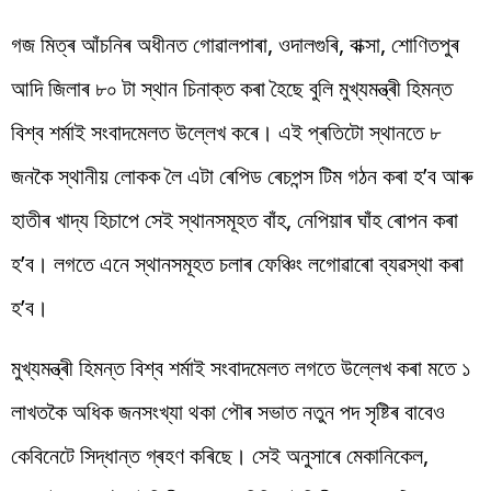
গজ মিত্ৰ আঁচনিৰ অধীনত গোৱালপাৰা, ওদালগুৰি, বাক্সা, শোণিতপুৰ
আদি জিলাৰ ৮০ টা স্থান চিনাক্ত কৰা হৈছে বুলি মুখ্যমন্ত্ৰী হিমন্ত
বিশ্ব শৰ্মাই সংবাদমেলত উল্লেখ কৰে। এই প্ৰতিটো স্থানতে ৮
জনকৈ স্থানীয় লোকক লৈ এটা ৰেপিড ৰেচপন্স টিম গঠন কৰা হ’ব আৰু
হাতীৰ খাদ্য হিচাপে সেই স্থানসমূহত বাঁহ, নেপিয়াৰ ঘাঁহ ৰোপন কৰা
হ’ব। লগতে এনে স্থানসমূহত চলাৰ ফেঞ্চিং লগোৱাৰো ব্যৱস্থা কৰা
হ’ব।
মুখ্যমন্ত্ৰী হিমন্ত বিশ্ব শৰ্মাই সংবাদমেলত লগতে উল্লেখ কৰা মতে ১
লাখতকৈ অধিক জনসংখ্যা থকা পৌৰ সভাত নতুন পদ সৃষ্টিৰ বাবেও
কেবিনেটে সিদ্ধান্ত গ্ৰহণ কৰিছে। সেই অনুসাৰে মেকানিকেল,