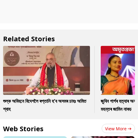
Related Stories
শুল্ক অবিহনে বিদেশলৈ ৰপ্তানি হ'ব অসমৰ চাহঃ অমিত
জুবিন গাৰ্গৰ হত্যাৰ অন
শ্বাহ
মহন্তৰ জামিন নাকচ
Web Stories
View More