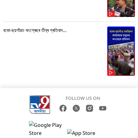
বকো-ছয়গাঁৱত কংগ্ৰেছৰ তীব্ৰ প্ৰতিবাদ...
FOLLOW US ON