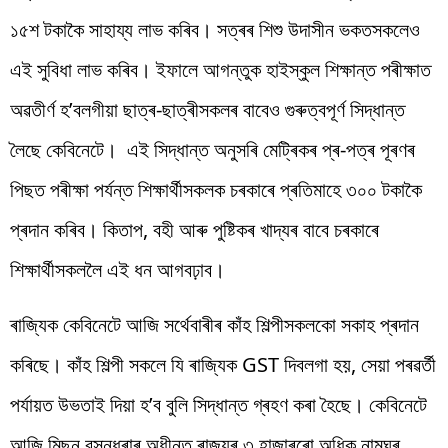
১৫শ টকাকৈ সাহায্য লাভ কৰিব। সত্ৰৰ শিশু উদাসীন ভকতসকলেও
এই সুবিধা লাভ কৰিব। ইফালে আগন্তুক হাইস্কুল শিক্ষান্ত পৰীক্ষাত
অৱতীৰ্ণ হ’বলগীয়া ছাত্ৰ-ছাত্ৰীসকলৰ বাবেও গুৰুত্বপূৰ্ণ সিদ্ধান্ত
লৈছে কেবিনেটে। এই সিদ্ধান্ত অনুসৰি মেট্ৰিকৰ প্ৰ-পত্ৰ পূৰণৰ
পিছত পৰীক্ষা পৰ্যন্ত শিক্ষাৰ্থীসকলক চৰকাৰে প্ৰতিমাহে ৩০০ টকাকৈ
প্ৰদান কৰিব। কিতাপ, বহী আৰু পুষ্টিকৰ খাদ্যৰ বাবে চৰকাৰে
শিক্ষাৰ্থীসকললৈ এই ধন আগবঢ়াব।
ৰাজ্যিক কেবিনেটে আজি সৰ্থেবাৰীৰ কাঁহ শিল্পীসকলকো সকাহ প্ৰদান
কৰিছে। কাঁহ শিল্পী সকলে যি ৰাজ্যিক GST দিবলগা হয়, সেয়া পৰৱৰ্তী
পৰ্যায়ত উভতাই দিয়া হ’ব বুলি সিদ্ধান্ত গ্ৰহণ কৰা হৈছে। কেবিনেটে
আজি মিছন বসুন্ধৰাৰ অধীনত ৰাজ্যৰ ৩ হাজাৰৰো অধিক নামঘৰ,