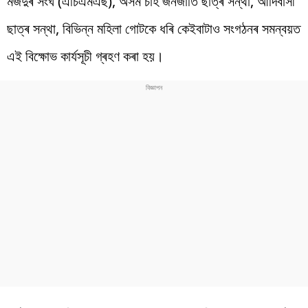
মজদুৰ সংঘ (এচিএমএছ), অসম চাহ জনজাতি ছাত্ৰ সন্থা, আদিবাসী
ছাত্ৰ সন্থা, বিভিন্ন মহিলা গোটকে ধৰি কেইবাটাও সংগঠনৰ সমন্বয়ত
এই বিক্ষোভ কাৰ্যসূচী গ্ৰহণ কৰা হয়।