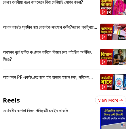
কেৱল গুলপীয়া ৰঙৰ কাগজেৰে কিয় মেৰিয়াই সোণৰ গহনা?
আধাৰ কাৰ্ডত স্বামীৰ নাম কেনেকৈ সংযোগ কৰিব?জানক প্ৰক্ৰিয়া...
অৱসৰৰ পূৰ্বে ছবিত কণ্ঠদান কৰিলে কিমান টকা পাইছিল অৰিজিৎ
সিঙে?
আপোনাৰ PF একাউণ্টত জমা হ’ব হাজাৰ হাজাৰ টকা, সবিশেষ...
Reels
View More
সৰ্থেবাৰীৰ কাপলা বিলত পৰিভ্ৰমী চৰাইৰ কাকলি