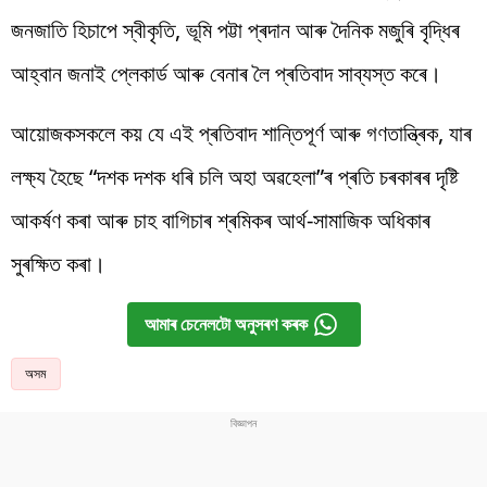
জনজাতি হিচাপে স্বীকৃতি, ভূমি পট্টা প্ৰদান আৰু দৈনিক মজুৰি বৃদ্ধিৰ
আহ্বান জনাই প্লেকাৰ্ড আৰু বেনাৰ লৈ প্ৰতিবাদ সাব্যস্ত কৰে।
আয়োজকসকলে কয় যে এই প্ৰতিবাদ শান্তিপূৰ্ণ আৰু গণতান্ত্ৰিক, যাৰ
লক্ষ্য হৈছে “দশক দশক ধৰি চলি অহা অৱহেলা”ৰ প্ৰতি চৰকাৰৰ দৃষ্টি
আকৰ্ষণ কৰা আৰু চাহ বাগিচাৰ শ্ৰমিকৰ আৰ্থ-সামাজিক অধিকাৰ
সুৰক্ষিত কৰা।
আমাৰ চেনেলটো অনুসৰণ কৰক
অসম