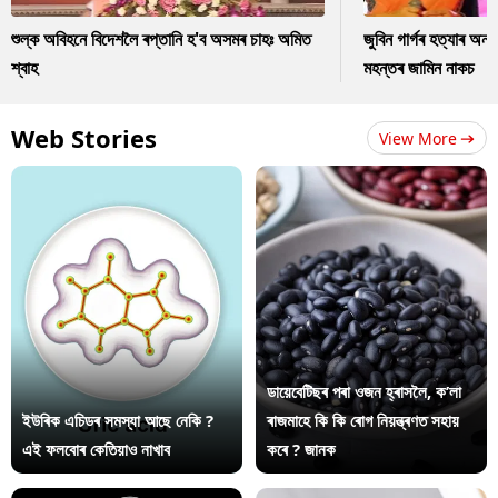
শুল্ক অবিহনে বিদেশলৈ ৰপ্তানি হ'ব অসমৰ চাহঃ অমিত
জুবিন গাৰ্গৰ হত্যাৰ অন
শ্বাহ
মহন্তৰ জামিন নাকচ
Web Stories
View More
ডায়েবেটিছৰ পৰা ওজন হ্ৰাসলৈ, ক’লা
ইউৰিক এচিডৰ সমস্যা আছে নেকি ?
ৰাজমাহে কি কি ৰোগ নিয়ন্ত্ৰণত সহায়
এই ফলবোৰ কেতিয়াও নাখাব
কৰে ? জানক