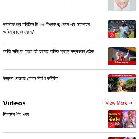
দুবাৰকৈ জয় কৰিছিল টি-২০ বিশ্বকাপ; কোন এই সফলতম
অধিনায়ক, জানেনে?
আজি সন্ধিয়া বাজপেয়ী ভৱনত অমিত শ্বাহৰ ৰুদ্ধদ্বাৰ বৈঠক
উমানন্দ দেৱালয় কোনে নিৰ্মাণ কৰিছিল
Videos
View More
দিনটোৰ শীৰ্ষ খবৰ