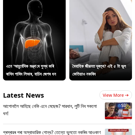
এনে ‘আয়ুৰ্বেদিক মন্ত্ৰ’ৰে সুস্থ কৰি
বৈবাহিক জীৱনত দূৰত্ব? এই ৫ টা ভুল
ৰাখিব পাৰিব লিভাৰ, বাচিব জেপৰ ধন
কেতিয়াও নকৰিব
Latest News
View More
আপোনালৈ আহিছে নেকি এনে মেছেজ? সাৱধান, লুটি নিব সকলো
ধন!
প্ৰস্ৰাৱৰ পৰা অস্বাভাৱিক গোন্ধ? তেন্তে ভুলতো নকৰিব আওকাণ