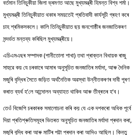
বৰ্তমান তিনিচুকীয়া জিলা ভ্ৰমণত আছে মুখ্যমন্ত্ৰী হিমন্ত বিশ্ব শৰ্মা।
মুখ্যমন্ত্ৰী তিনিচুকীয়াত থকাৰ সময়তেই প্ৰতিবাদী কাৰ্যসূচী গ্ৰহণ কৰে
চাহ শ্ৰমিকসকলে। কালি তিনিচুকীয়াত ছয় জনগোষ্ঠীৰ জনজাতিকৰণ
সন্দৰ্ভত মন্তব্য কৰিছিল মুখ্যমন্ত্ৰীয়ে।
এচিএমএছৰ সম্পাদক (পানীতোলা শাখা) তথা প্ৰাক্তন বিধায়ক ৰাজু
সাহুৱে কয় যে চৰকাৰে আমাৰ অনুসূচিত জনজাতিৰ মৰ্যাদা, আৰু দৈনিক
মজুৰি বৃদ্ধিৰ সৈতে জড়িত অৰ্থনৈতিক অৱস্থা উন্নীতকৰণৰ দাবী পূৰণ
কৰাত ব্যৰ্থ হ’লে আন্দোলন অব্যাহত থাকিব আৰু তীব্ৰতৰ হ’ব।
তেওঁ বিজেপি চৰকাৰক সমালোচনা কৰি কয় যে এক দশকৰো অধিক পূৰ্বে
দিয়া প্ৰতিশ্ৰুতিসমূহৰ ভিতৰত অনুসূচিত জনজাতিৰ মৰ্যাদা প্ৰদান কৰা,
মজুৰি বৃদ্ধি কৰা আৰু মাটিৰ পট্টা প্ৰদান কৰা আদিও আছিল। কিন্তু