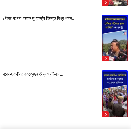
গৌৰৱ গগৈক কটাক্ষ মুখ্যমন্ত্ৰী হিমন্ত বিশ্ব শৰ্মাৰ...
বকো-ছয়গাঁৱত কংগ্ৰেছৰ তীব্ৰ প্ৰতিবাদ...