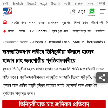
हिन्दी 
English
News9
ಕನ್ನಡ
తెలుగు
मराठी
ગુજરાતી
বাংলা
ਪੰਜਾਬੀ
AQI
শেহতীয়া খবৰ
শেহতীয়া খবৰ
অসম
ভাৰত
মনোৰঞ্জন
ব্যৱসায়
শিক্ষা
খেল
জীৱনশৈলী
ব
বাজেট
অসম
TV9 Shorts
পুৱাৰ মুখ্য খবৰ
হিমন্ত বিশ্ব শৰ্মা
ৰাজনীতি
অসম
Assamese News
Assam
> Demand For ST Status: Thousands Of T
ভাৰত
জনজাতিকৰণৰ দাবীৰে তিনিচুকীয়া কঁপালে হাজাৰ
মনোৰঞ্জন
হাজাৰ চাহ জনগোষ্ঠীয় প্ৰতিবাদকাৰীয়ে
ব্যৱসায়
বুধবাৰে তিনিচুকীয়া চহৰত হাজাৰ হাজাৰ চাহ জনজাতি শ্ৰমিকে প্ৰতিবাদী সমদল
শিক্ষা
বাহিৰ কৰে। প্ৰতিবাদকাৰীসকলে অনুসূচিত জনজাতি হিচাপে স্বীকৃতি, ভূমি পট্টা
প্ৰদান আৰু দৈনিক মজুৰি বৃদ্ধিৰ আহ্বান জনাই প্লেকাৰ্ড আৰু বেনাৰ লৈ
খেল
প্ৰতিবাদ সাব্যস্ত কৰে।
জীৱনশৈলী