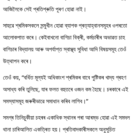
আজিলৈকে সেই প্ৰতিশ্ৰুতি পূৰণ হোৱা নাই।
সাহুৱে শ্ৰমিকসকলে সন্মুখীন হোৱা ব্যাপক প্ৰত্যাহ্বানসমূহৰ ওপৰতো
আলোকপাত কৰে। কেইবাখনো বাগিচা বিক্ৰী, কৰ্মচাৰীৰ অভাৱত চাহ
বাগিচাৰ বিদ্যালয় আৰু অপৰ্যাপ্ত স্বাস্থ্য সুবিধা আদি বিষয়সমূহ তেওঁ
উত্থাপন কৰে।
তেওঁ কয়, “বৰ্ধিত মূল্যই অধিকাংশ শ্ৰমিকৰ বাবে পুষ্টিকৰ খাদ্য গ্ৰহণ
অসাধ্য কৰি তুলিছে, যাৰ ফলত বহুতৰে ওজন কম হৈছে। চৰকাৰে এই
সমস্যাসমূহ জৰুৰীভাৱে সমাধান কৰিব লাগিব।”
সমগ্ৰ তিনিচুকীয়া চহৰৰ একাধিক স্থানৰ পৰা আৰম্ভ হোৱা এই সমদল
থানা চাৰিআলিত একত্ৰিত হয়। প্ৰতিবাদকাৰীসকলে অনুসূচিত