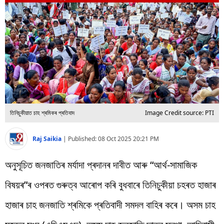
বিশ্ব
প্ৰযুক্তি
Videos
তিনিচুকীয়াত চাহ শ্ৰমিকৰ প্ৰতিবাদ
Image Credit source: PTI
Raj Saikia
|
Published:
08 Oct 2025 20:21 PM
অনুসূচিত জনজাতিৰ মৰ্যাদা প্ৰদানৰ দাবীত আৰু “আৰ্থ-সামাজিক
বিষয়ৰ”ৰ ওপৰত গুৰুত্ব আৰোপ কৰি বুধবাৰে তিনিচুকীয়া চহৰত হাজাৰ
হাজাৰ চাহ জনজাতি শ্ৰমিকে প্ৰতিবাদী সমদল বাহিৰ কৰে। অসম চাহ