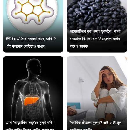
ডায়েবেটিছৰ পৰা ওজন হ্ৰাসলৈ, ক’লা
ইউৰিক এচিডৰ সমস্যা আছে নেকি ?
ৰাজমাহে কি কি ৰোগ নিয়ন্ত্ৰণত সহায়
এই ফলবোৰ কেতিয়াও নাখাব
কৰে ? জানক
এনে ‘আয়ুৰ্বেদিক মন্ত্ৰ’ৰে সুস্থ কৰি
বৈবাহিক জীৱনত দূৰত্ব? এই ৫ টা ভুল