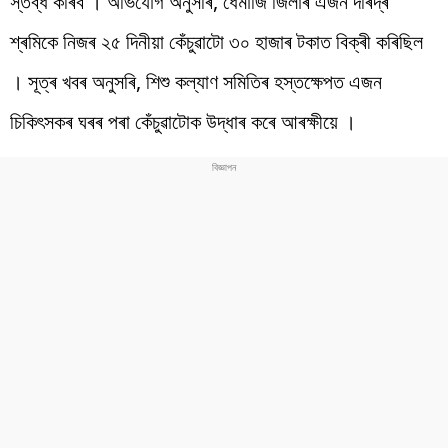
স্তব্ধ কৰিব । অভিযোগ অনুসৰি, ধেমাজি জিলাৰ এজন দৰিদ্ৰ
শ্ৰমিকে নিজৰ ২৫ দিনীয়া কেঁচুৱাটো ৩০ হাজাৰ টকাত বিক্ৰী কৰিছিল
। সূত্ৰ খবৰ অনুসৰি, শিশু কল্যাণ সমিতিৰ হস্তক্ষেপত এজন
চিকিৎসকৰ ঘৰৰ পৰা কেঁচুৱাটোক উদ্ধাৰ কৰে আৰক্ষীয়ে ।