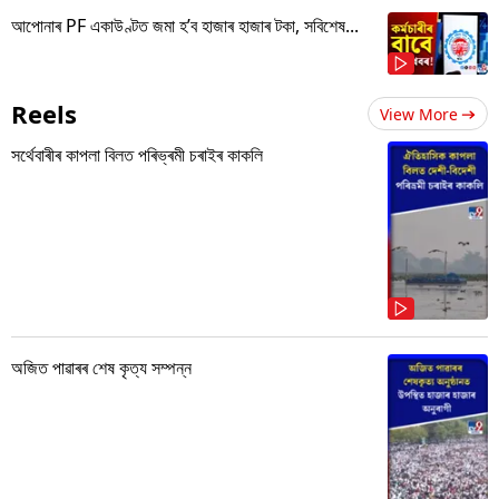
আপোনাৰ PF একাউণ্টত জমা হ’ব হাজাৰ হাজাৰ টকা, সবিশেষ...
Reels
View More
সৰ্থেবাৰীৰ কাপলা বিলত পৰিভ্ৰমী চৰাইৰ কাকলি
অজিত পাৱাৰৰ শেষ কৃত্য সম্পন্ন