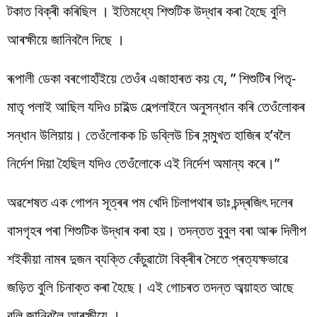
টকাত বিক্ৰী কৰিছিল । ইতিমধ্যে শিশুটিক উদ্ধাৰ কৰা হৈছে বুলি
আৰক্ষীয়ে জানিবলৈ দিছে ।
ৰূপালী ডেকা বৰগোহাঁইয়ে তেওঁৰ এজাহাৰত কয় যে, ” শিশুটিৰ পিতৃ-
মাতৃ পলাই আছিল যদিও চাইল্ড হেল্পলাইনে অনুসন্ধান কৰি তেওঁলোকৰ
সন্ধান উলিয়ায়। তেওঁলোকক চি ডব্লিউ চিৰ সন্মুখত হাজিৰ হ’বলৈ
নিৰ্দেশ দিয়া হৈছিল যদিও তেওঁলোকে এই নিৰ্দেশ অমান্য কৰে।”
অৱশেষত এক গোপন সূত্ৰৰ পম খেদি চিলাপথাৰ ডাঃ চন্দ্ৰজিৎ দলেৰ
বাসগৃহৰ পৰা শিশুটিক উদ্ধাৰ কৰা হয়। তদন্তত বুবুল বৰা আৰু দিলীপ
শইকীয়া নামৰ দুজন ব্যক্তি কেঁচুৱাটো বিক্ৰীৰ সৈতে প্ৰত্যক্ষভাৱে
জড়িত বুলি চিনাক্ত কৰা হৈছে। এই গোচৰত তদন্ত অব্য়াহত আছে
বুলি জানিবলৈ আৰক্ষীয়ে ।