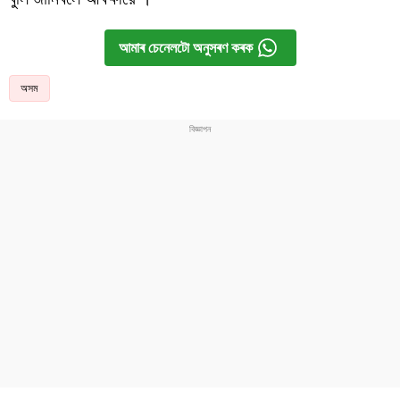
আমাৰ চেনেলটো অনুসৰণ কৰক
অসম