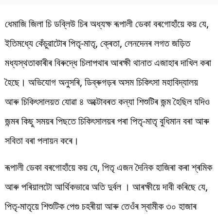
ধেমাজি জিলা চি ডব্লিউ চিৰ অধ্যক্ষ ৰূপালী ডেকা বৰগোহাঁয়ে কয় যে,
ইতিমধ্যে কেঁচুৱাটোৰ পিতৃ-মাতৃ, ক্ৰেতা, লেনদেনৰ লগত জড়িত
মধ্যস্থতাকাৰীৰ বিৰুদ্ধে চিলাপথাৰ আৰক্ষী থানাত এজাহাৰ দাখিল কৰা
হৈছে। অভিযোগ অনুসৰি, ডিব্ৰুগড়ৰ অসম চিকিৎসা মহাবিদ্যালয়
আৰু চিকিৎসালয়ত যোৱা ৪ অক্টোবৰত কন্যা শিশুটিৰ জন্ম হৈছিল যদিও
জন্মৰ কিছু সময়ৰ পিছতে চিকিৎসালয়ৰ পৰা পিতৃ-মাতৃ বুধিমান বৰা আৰু
সবিতা বৰা পলায়ন কৰে।
ৰূপালী ডেকা বৰগোহাঁয়ে কয় যে, পিতৃ এজন দৈনিক হাজিৰা কৰা শ্ৰমিক
আৰু পৰিয়ালটো আৰ্থিকভাৱে অতি দুৰ্বল । আৰক্ষীয়ে দাবী কৰিছে যে,
পিতৃ-মাতৃয়ে শিশুটিক পেগু চহৰীয়া আৰু তেওঁৰ স্বামীক ৩০ হাজাৰ