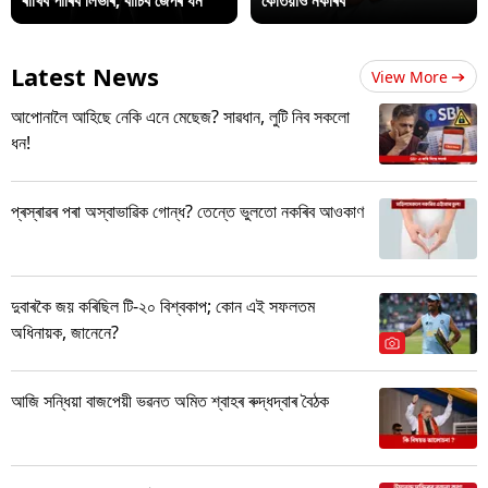
ৰাখিব পাৰিব লিভাৰ, বাচিব জেপৰ ধন
কেতিয়াও নকৰিব
Latest News
View More
আপোনালৈ আহিছে নেকি এনে মেছেজ? সাৱধান, লুটি নিব সকলো
ধন!
প্ৰস্ৰাৱৰ পৰা অস্বাভাৱিক গোন্ধ? তেন্তে ভুলতো নকৰিব আওকাণ
দুবাৰকৈ জয় কৰিছিল টি-২০ বিশ্বকাপ; কোন এই সফলতম
অধিনায়ক, জানেনে?
আজি সন্ধিয়া বাজপেয়ী ভৱনত অমিত শ্বাহৰ ৰুদ্ধদ্বাৰ বৈঠক