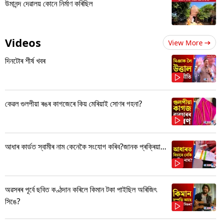
উমানন্দ দেৱালয় কোনে নিৰ্মাণ কৰিছিল
Videos
View More
দিনটোৰ শীৰ্ষ খবৰ
কেৱল গুলপীয়া ৰঙৰ কাগজেৰে কিয় মেৰিয়াই সোণৰ গহনা?
আধাৰ কাৰ্ডত স্বামীৰ নাম কেনেকৈ সংযোগ কৰিব?জানক প্ৰক্ৰিয়া...
অৱসৰৰ পূৰ্বে ছবিত কণ্ঠদান কৰিলে কিমান টকা পাইছিল অৰিজিৎ
সিঙে?