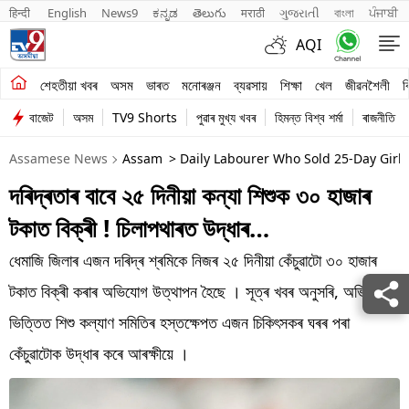
हिन्दी 
English
News9
ಕನ್ನಡ
తెలుగు
मराठी
ગુજરાતી
বাংলা
ਪੰਜਾਬੀ
AQI
শেহতীয়া খবৰ
শেহতীয়া খবৰ
অসম
ভাৰত
মনোৰঞ্জন
ব্যৱসায়
শিক্ষা
খেল
জীৱনশৈলী
ব
বাজেট
অসম
TV9 Shorts
পুৱাৰ মুখ্য খবৰ
হিমন্ত বিশ্ব শৰ্মা
ৰাজনীতি
অসম
Assamese News
Assam
> Daily Labourer Who Sold 25-Day Girl
ভাৰত
দৰিদ্ৰতাৰ বাবে ২৫ দিনীয়া কন্যা শিশুক ৩০ হাজাৰ
মনোৰঞ্জন
টকাত বিক্ৰী ! চিলাপথাৰত উদ্ধাৰ…
ব্যৱসায়
ধেমাজি জিলাৰ এজন দৰিদ্ৰ শ্ৰমিকে নিজৰ ২৫ দিনীয়া কেঁচুৱাটো ৩০ হাজাৰ
শিক্ষা
টকাত বিক্ৰী কৰাৰ অভিযোগ উত্থাপন হৈছে । সূত্ৰ খবৰ অনুসৰি, অভিযোগৰ
ভিত্তিত শিশু কল্যাণ সমিতিৰ হস্তক্ষেপত এজন চিকিৎসকৰ ঘৰৰ পৰা
খেল
কেঁচুৱাটোক উদ্ধাৰ কৰে আৰক্ষীয়ে ।
জীৱনশৈলী