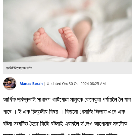
বিশ্ব
প্ৰযুক্তি
Videos
প্ৰতিনিধিত্বমূলক ফটো
Manas Borah
|
Updated On:
30 Oct 2024 08:25 AM
আৰ্থিক দৰিদ্ৰতাই সাধাৰণ খাটিখোৱা মানুহক কেনেকুৱা পৰ্যায়লৈ লৈ যাব
পাৰে । ই এক চিন্তনীয় বিষয় । কিয়নো ধেমাজি জিলাত এনে এক
ঘটনা সংঘটিত হৈছে যিটো ঘটনাই এবাৰলৈ হ’লেও আপোনাৰ মনটোক