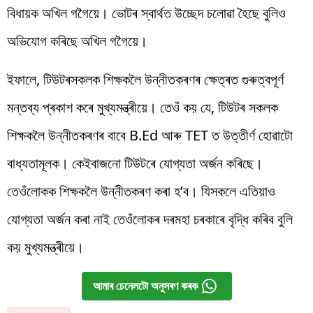
বিধায়ক অখিল গগৈয়ে। ভোটৰ স্বাৰ্থত উচ্ছেদ চলোৱা হৈছে বুলিও
অভিযোগ কৰিছে অখিল গগৈয়ে।
ইফালে, টিউটৰসকলক শিক্ষকলৈ উন্নীতকৰণৰ ক্ষেত্ৰত গুৰুত্বপূৰ্ণ
মন্তব্য প্ৰকাশ কৰে মুখ্যমন্ত্ৰীয়ে। তেওঁ কয় যে, টিউটৰ সকলক
শিক্ষকলৈ উন্নীতকৰণৰ বাবে B.Ed আৰু TET ত উত্তীৰ্ণ হোৱাটো
বাধ্যতামূলক। কেইবাজনো টিউটৰে যোগ্যতা অৰ্জন কৰিছে।
তেওঁলোকক শিক্ষকলৈ উন্নীতকৰণ কৰা হ’ব। যিসকলে এতিয়াও
যোগ্যতা অৰ্জন কৰা নাই তেওঁলোকৰ দৰমহা চৰকাৰে বৃদ্ধি কৰিব বুলি
কয় মুখ্যমন্ত্ৰীয়ে।
আমাৰ চেনেলটো অনুসৰণ কৰক