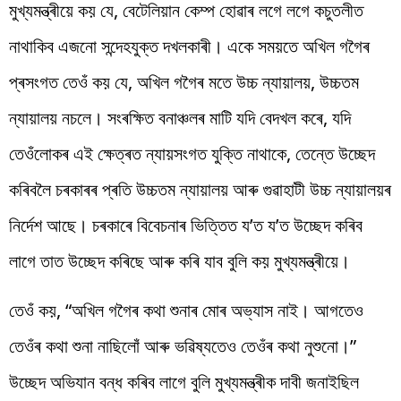
মুখ্যমন্ত্ৰীয়ে কয় যে, বেটেলিয়ান কেম্প হোৱাৰ লগে লগে কচুতলীত
নাথাকিব এজনো সন্দেহযুক্ত দখলকাৰী। একে সময়তে অখিল গগৈৰ
প্ৰসংগত তেওঁ কয় যে, অখিল গগৈৰ মতে উচ্চ ন্যায়ালয়, উচ্চতম
ন্যায়ালয় নচলে। সংৰক্ষিত বনাঞ্চলৰ মাটি যদি বেদখল কৰে, যদি
তেওঁলোকৰ এই ক্ষেত্ৰত ন্যায়সংগত যুক্তি নাথাকে, তেন্তে উচ্ছেদ
কৰিবলৈ চৰকাৰৰ প্ৰতি উচ্চতম ন্যায়ালয় আৰু গুৱাহাটী উচ্চ ন্যায়ালয়ৰ
নিৰ্দেশ আছে। চৰকাৰে বিবেচনাৰ ভিত্তিত য’ত য’ত উচ্ছেদ কৰিব
লাগে তাত উচ্ছেদ কৰিছে আৰু কৰি যাব বুলি কয় মুখ্যমন্ত্ৰীয়ে।
তেওঁ কয়, “অখিল গগৈৰ কথা শুনাৰ মোৰ অভ্যাস নাই। আগতেও
তেওঁৰ কথা শুনা নাছিলোঁ আৰু ভৱিষ্যতেও তেওঁৰ কথা নুশুনো।”
উচ্ছেদ অভিযান বন্ধ কৰিব লাগে বুলি মুখ্যমন্ত্ৰীক দাবী জনাইছিল