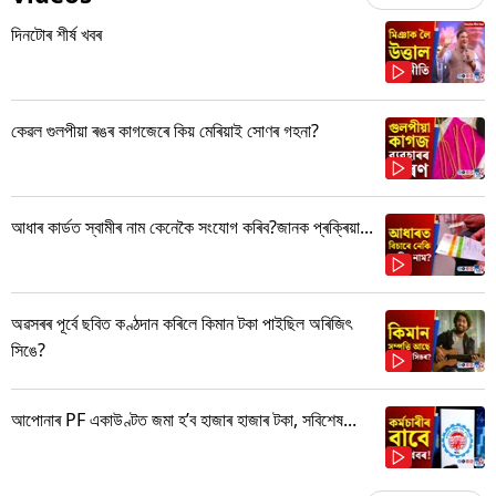
দিনটোৰ শীৰ্ষ খবৰ
কেৱল গুলপীয়া ৰঙৰ কাগজেৰে কিয় মেৰিয়াই সোণৰ গহনা?
আধাৰ কাৰ্ডত স্বামীৰ নাম কেনেকৈ সংযোগ কৰিব?জানক প্ৰক্ৰিয়া...
অৱসৰৰ পূৰ্বে ছবিত কণ্ঠদান কৰিলে কিমান টকা পাইছিল অৰিজিৎ
সিঙে?
আপোনাৰ PF একাউণ্টত জমা হ’ব হাজাৰ হাজাৰ টকা, সবিশেষ...