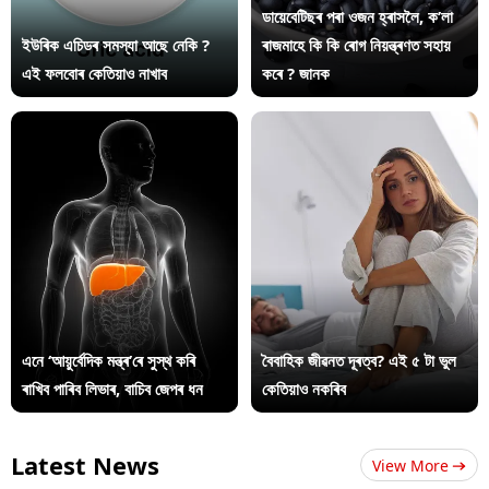
ডায়েবেটিছৰ পৰা ওজন হ্ৰাসলৈ, ক’লা
ইউৰিক এচিডৰ সমস্যা আছে নেকি ?
ৰাজমাহে কি কি ৰোগ নিয়ন্ত্ৰণত সহায়
এই ফলবোৰ কেতিয়াও নাখাব
কৰে ? জানক
এনে ‘আয়ুৰ্বেদিক মন্ত্ৰ’ৰে সুস্থ কৰি
বৈবাহিক জীৱনত দূৰত্ব? এই ৫ টা ভুল
ৰাখিব পাৰিব লিভাৰ, বাচিব জেপৰ ধন
কেতিয়াও নকৰিব
Latest News
View More