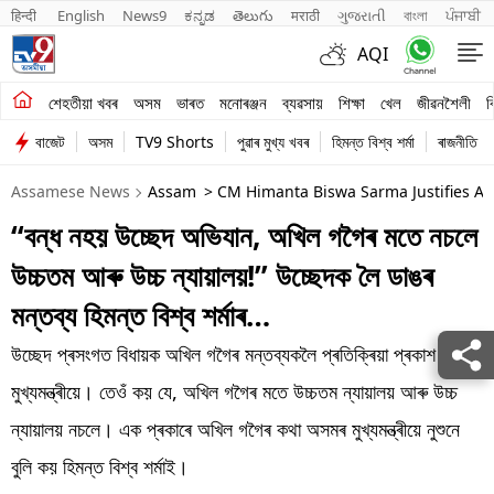
हिन्दी 
English
News9
ಕನ್ನಡ
తెలుగు
मराठी
ગુજરાતી
বাংলা
ਪੰਜਾਬੀ
AQI
শেহতীয়া খবৰ
শেহতীয়া খবৰ
অসম
ভাৰত
মনোৰঞ্জন
ব্যৱসায়
শিক্ষা
খেল
জীৱনশৈলী
ব
বাজেট
অসম
TV9 Shorts
পুৱাৰ মুখ্য খবৰ
হিমন্ত বিশ্ব শৰ্মা
ৰাজনীতি
অসম
Assamese News
Assam
> CM Himanta Biswa Sarma Justifies Ass
ভাৰত
“বন্ধ নহয় উচ্ছেদ অভিযান, অখিল গগৈৰ মতে নচলে
মনোৰঞ্জন
উচ্চতম আৰু উচ্চ ন্যায়ালয়!” উচ্ছেদক লৈ ডাঙৰ
ব্যৱসায়
মন্তব্য হিমন্ত বিশ্ব শৰ্মাৰ…
শিক্ষা
উচ্ছেদ প্ৰসংগত বিধায়ক অখিল গগৈৰ মন্তব্যকলৈ প্ৰতিক্ৰিয়া প্ৰকাশ কৰিছে
মুখ্যমন্ত্ৰীয়ে। তেওঁ কয় যে, অখিল গগৈৰ মতে উচ্চতম ন্যায়ালয় আৰু উচ্চ
খেল
ন্যায়ালয় নচলে। এক প্ৰকাৰে অখিল গগৈৰ কথা অসমৰ মুখ্যমন্ত্ৰীয়ে নুশুনে
জীৱনশৈলী
বুলি কয় হিমন্ত বিশ্ব শৰ্মাই।