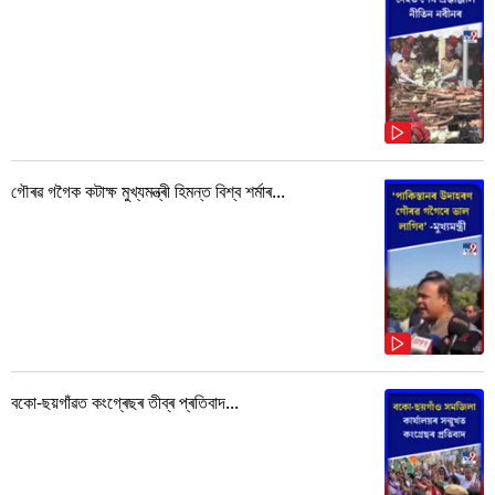
গৌৰৱ গগৈক কটাক্ষ মুখ্যমন্ত্ৰী হিমন্ত বিশ্ব শৰ্মাৰ...
বকো-ছয়গাঁৱত কংগ্ৰেছৰ তীব্ৰ প্ৰতিবাদ...