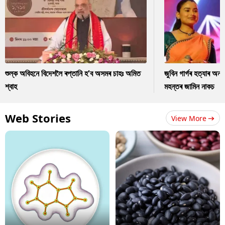
শুল্ক অবিহনে বিদেশলৈ ৰপ্তানি হ'ব অসমৰ চাহঃ অমিত
জুবিন গাৰ্গৰ হত্যাৰ অন
শ্বাহ
মহন্তৰ জামিন নাকচ
Web Stories
View More