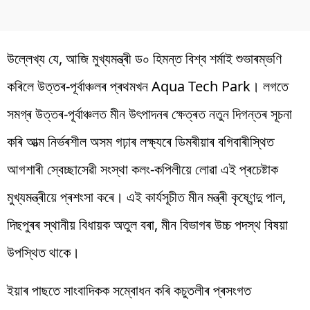
উল্লেখ্য যে, আজি মুখ্যমন্ত্ৰী ড০ হিমন্ত বিশ্ব শৰ্মাই শুভাৰম্ভণি
কৰিলে উত্তৰ-পূৰ্বাঞ্চলৰ প্ৰথমখন Aqua Tech Park। লগতে
সমগ্ৰ উত্তৰ-পূৰ্বাঞ্চলত মীন উৎপাদনৰ ক্ষেত্ৰত নতুন দিগন্তৰ সূচনা
কৰি আত্ম নিৰ্ভৰশীল অসম গঢ়াৰ লক্ষ্যৰে ডিমৰীয়াৰ বগিবাৰীস্থিত
আগশাৰী স্বেচ্ছাসেৱী সংস্থা কলং-কপিলীয়ে লোৱা এই প্ৰচেষ্টাক
মুখ্যমন্ত্ৰীয়ে প্ৰশংসা কৰে। এই কাৰ্যসূচীত মীন মন্ত্ৰী কৃষ্ণেন্দু পাল,
দিছপুৰৰ স্থানীয় বিধায়ক অতুল বৰা, মীন বিভাগৰ উচ্চ পদস্থ বিষয়া
উপস্থিত থাকে।
ইয়াৰ পাছতে সাংবাদিকক সম্বোধন কৰি কচুতলীৰ প্ৰসংগত