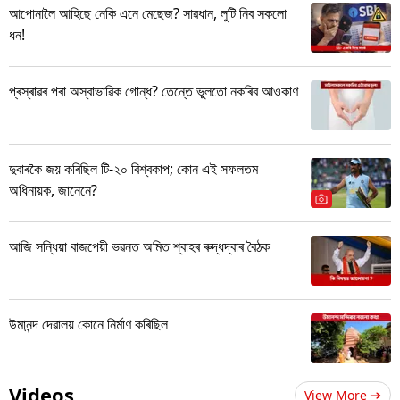
আপোনালৈ আহিছে নেকি এনে মেছেজ? সাৱধান, লুটি নিব সকলো
ধন!
প্ৰস্ৰাৱৰ পৰা অস্বাভাৱিক গোন্ধ? তেন্তে ভুলতো নকৰিব আওকাণ
দুবাৰকৈ জয় কৰিছিল টি-২০ বিশ্বকাপ; কোন এই সফলতম
অধিনায়ক, জানেনে?
আজি সন্ধিয়া বাজপেয়ী ভৱনত অমিত শ্বাহৰ ৰুদ্ধদ্বাৰ বৈঠক
উমানন্দ দেৱালয় কোনে নিৰ্মাণ কৰিছিল
Videos
View More