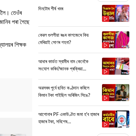
দিনটোৰ শীৰ্ষ খবৰ
্যলৈ। তেওঁৰ
 জানিব পৰা গৈছে
কেৱল গুলপীয়া ৰঙৰ কাগজেৰে কিয়
মেৰিয়াই সোণৰ গহনা?
্যালয়ৰ শিক্ষক
আধাৰ কাৰ্ডত স্বামীৰ নাম কেনেকৈ
সংযোগ কৰিব?জানক প্ৰক্ৰিয়া...
অৱসৰৰ পূৰ্বে ছবিত কণ্ঠদান কৰিলে
কিমান টকা পাইছিল অৰিজিৎ সিঙে?
আপোনাৰ PF একাউণ্টত জমা হ’ব হাজাৰ
হাজাৰ টকা, সবিশেষ...