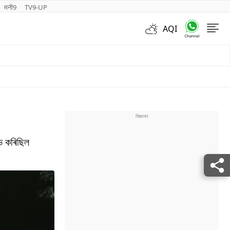
मनी9
TV9-UP
AQI
Videos
্ভ কৰিছিল