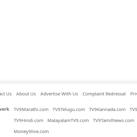
act Us
About Us
Advertise With Us
Complaint Redressal
Pri
work
TV9Marathi.com
TV9Telugu.com
TV9Kannada.com
TV
TV9Hindi.com
MalayalamTV9.com
TV9TamilNews.com
Money9live.com