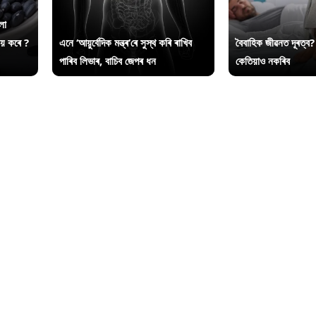
লা
ায় কৰে ?
এনে ‘আয়ুৰ্বেদিক মন্ত্ৰ’ৰে সুস্থ কৰি ৰাখিব
বৈবাহিক জীৱনত দূৰত্ব?
পাৰিব লিভাৰ, বাচিব জেপৰ ধন
কেতিয়াও নকৰিব