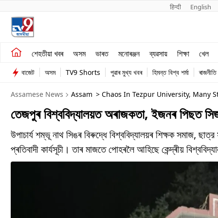
हिन्दी 
English
শেহতীয়া খবৰ
মনোৰঞ্জন
শেহতীয়া খবৰ
অসম
ভাৰত
মনোৰঞ্জন
ব্যৱসায়
শিক্ষা
খেল
অসম
ব্যৱসায়
বাজেট
অসম
TV9 Shorts
পুৱাৰ মুখ্য খবৰ
হিমন্ত বিশ্ব শৰ্মা
ৰাজনীতি
ভাৰত
Assamese News
Assam
> Chaos In Tezpur University, Many S
তেজপুৰ বিশ্ববিদ্যালয়ত অৰাজকতা, ইজনৰ পিছত সিজ
উপাচাৰ্য শম্ভূ নাথ সিঙৰ বিৰুদ্ধে বিশ্ববিদ্যালয়ৰ শিক্ষক সমাজ, ছ
প্ৰতিবাদী কাৰ্যসূচী। তাৰ মাজতে পোহৰলৈ আহিছে কেন্দ্ৰীয় বিশ্ববিদ