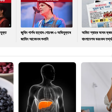
যুক্ত
জুবিন গাৰ্গৰ হত্যাৰ গোচৰৰ ৩ অভিযুক্তৰ
অমিত শ্বাহৰ অসম ভ্ৰম
জামিন আবেদনৰ শুনানি
বাংলাদেশৰ ভয়ংকৰ তথ্যল