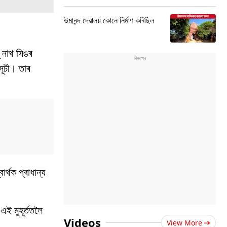
উমানন্দ দেৱালয় কোনে নিৰ্মাণ কৰিছিল
ূ নাথ সিঙৰ
সূচী। তাৰ
ার্থক প্ৰাধান্য
ই মুহূৰ্ততলৈ
Videos
View More