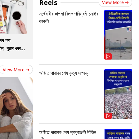
Reels
View More
সৰ্থেবাৰীৰ কাপলা বিলত পৰিভ্ৰমী চৰাইৰ
কাকলি
ণৰ পৰা
ৈ, পুৱাৰ খবৰ...
View More
অজিত পাৱাৰৰ শেষ কৃত্য সম্পন্ন
অজিত পাৱাৰক শেষ শ্ৰদ্ধাঞ্জলি নীতিন