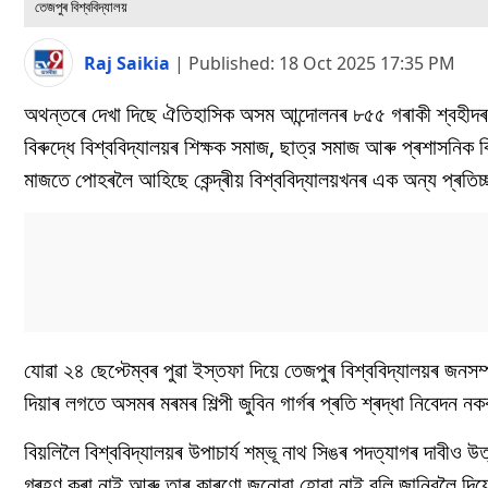
তেজপুৰ বিশ্ববিদ্যালয়
Raj Saikia
|
Published:
18 Oct 2025 17:35 PM
অথন্তৰে দেখা দিছে ঐতিহাসিক অসম আন্দোলনৰ ৮৫৫ গৰাকী শ্বহীদৰ ব
বিৰুদ্ধে বিশ্ববিদ্যালয়ৰ শিক্ষক সমাজ, ছাত্র সমাজ আৰু প্ৰশাসনিক 
মাজতে পোহৰলৈ আহিছে কেন্দ্ৰীয় বিশ্ববিদ্যালয়খনৰ এক অন্য প্ৰতিচ
যোৱা ২৪ ছেপ্টেম্বৰ পুৱা ইস্তফা দিয়ে তেজপুৰ বিশ্ববিদ্যালয়ৰ জনসম্পৰ্কৰ
দিয়াৰ লগতে অসমৰ মৰমৰ শিল্পী জুবিন গাৰ্গৰ প্ৰতি শ্ৰদ্ধা নিবেদন নক
বিয়লিলৈ বিশ্ববিদ্যালয়ৰ উপাচাৰ্য শম্ভূ নাথ সিঙৰ পদত্যাগৰ দাবী
গ্ৰহণ কৰা নাই আৰু তাৰ কাৰণো জনোৱা হোৱা নাই বুলি জানিবলৈ দিয়