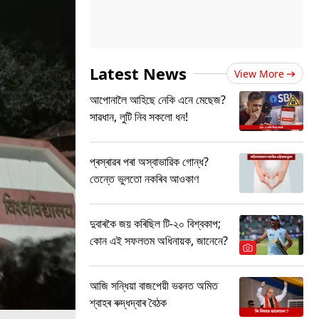
Latest News
View More
আপোনালৈ আহিছে নেকি এনে মেছেজ?
সাৱধান, লুটি নিব সকলো ধন!
প্ৰস্ৰাৱৰ পৰা অস্বাভাৱিক গোন্ধ?
তেন্তে ভুলতো নকৰিব আওকাণ
দুবাৰকৈ জয় কৰিছিল টি-২০ বিশ্বকাপ;
কোন এই সফলতম অধিনায়ক, জানেনে?
আজি সন্ধিয়া বাজপেয়ী ভৱনত অমিত
শ্বাহৰ ৰুদ্ধদ্বাৰ বৈঠক