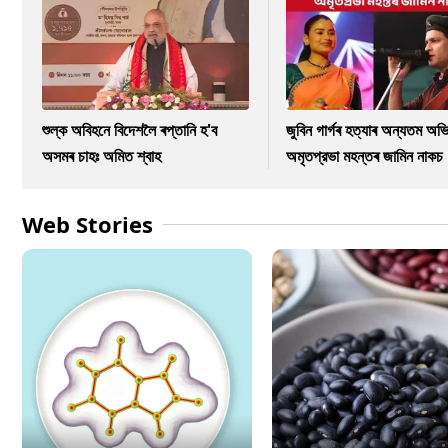
শুল্ক অবিহনে বিদেশলৈ ৰপ্তানি হ'ব
জুবিন গাৰ্গৰ হত্যাৰ অন্যতম অভি
অসমৰ চাহঃ অমিত শ্বাহ
অমৃতপ্রভা মহন্তৰ জামিন নাকচ
Web Stories