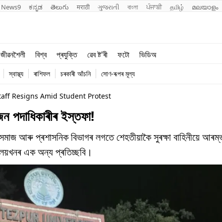
News9
ಕನ್ನಡ
తెలుగు
मराठी
ગુજરાતી
বাংলা
ਪੰਜਾਬੀ
தமிழ்
മലയാളം
শিক্ষা
বিশ্ব
জীৱনশৈলী
বিশ্ব
প্ৰযুক্তি
ৱেব ষ্ট'ৰী
ফটো
ভিডিঅ
খেল
প্ৰযুক্তি
স্বাস্থ্য
ৰাশিফল
চৰকাৰী আঁচনি
সোণ-ৰূপৰ মূল্য
জীৱনশৈলী
taff Resigns Amid Student Protest
ন পদাধিকাৰীৰ ইস্তফা!
াত্র সমাজ আৰু প্ৰশাসনিক বিভাগৰ লগতে শেহতীয়াকৈ সুৰক্ষা বাহিনীয়ে আৰম
্যালয়খনৰ এক অন্য প্ৰতিচ্ছবি।