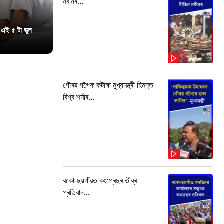
নবীনৰ...
 এই ৫ টা ভুল
গৌৰৱ গগৈক কটাক্ষ মুখ্যমন্ত্ৰী হিমন্ত
বিশ্ব শৰ্মাৰ...
বকো-ছয়গাঁৱত কংগ্ৰেছৰ তীব্ৰ
প্ৰতিবাদ...