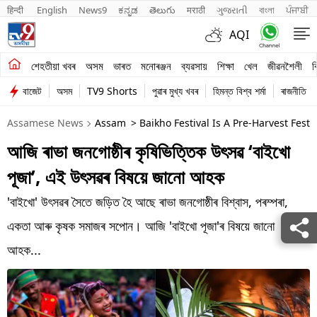
हिन्दी 
English
News9
ಕನ್ನಡ
తెలుగు
मराठी
ગુજરાતી
বাংলা
ਪੰਜਾਬੀ
AQI
শেহতীয়া খবৰ
শেহতীয়া খবৰ
অসম
ভাৰত
মনোৰঞ্জন
ব্যৱসায়
শিক্ষা
খেল
জীৱনশৈলী
ব
বাজেট
অসম
TV9 Shorts
পুৱাৰ মুখ্য খবৰ
হিমন্ত বিশ্ব শৰ্মা
ৰাজনীতি
অসম
Assamese News
Assam
> Baikho Festival Is A Pre-Harvest Fes
ভাৰত
আজি ৰাভা জনগোষ্ঠীৰ কৃষিভিত্তিক উৎসৱ ‘বাইখো
মনোৰঞ্জন
পূজা’, এই উৎসৱৰ বিষয়ে জানো আহক
ব্যৱসায়
'বাইখো' উৎসৱৰ সৈতে জড়িত হৈ আছে ৰাভা জনগোষ্ঠীৰ বিশ্বাস, পৰম্পৰা,
শিক্ষা
একতা আৰু কৃষক সমাজৰ সপোন। আজি 'বাইখো পূজা'ৰ বিষয়ে জানো
আহক...
খেল
জীৱনশৈলী