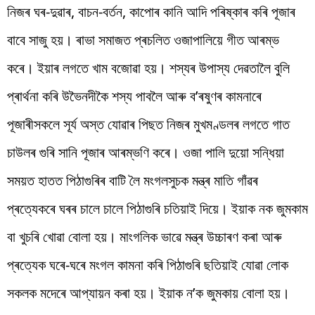
নিজৰ ঘৰ-দুৱাৰ, বাচন-বৰ্তন, কাপোৰ কানি আদি পৰিষ্কাৰ কৰি পূজাৰ
বাবে সাজু হয়। ৰাভা সমাজত প্ৰচলিত ওজাপালিয়ে গীত আৰম্ভ
কৰে। ইয়াৰ লগতে খাম বজোৱা হয়। শস্যৰ উপাস্য দেৱতালৈ বুলি
প্ৰাৰ্থনা কৰি উভৈনদীকৈ শস্য পাবলৈ আৰু ব’ৰষুণৰ কামনাৰে
পূজাৰীসকলে সূৰ্য অস্ত যোৱাৰ পিছত নিজৰ মুখমণ্ডলৰ লগতে গাত
চাউলৰ গুৰি সানি পূজাৰ আৰম্ভণি কৰে। ওজা পালি দুয়ো সন্ধিয়া
সময়ত হাতত পিঠাগুৰিৰ বাটি লৈ মংগলসুচক মন্ত্ৰ মাতি গাঁৱৰ
প্ৰত্যেকৰে ঘৰৰ চালে চালে পিঠাগুৰি চতিয়াই দিয়ে। ইয়াক নক জুমকাম
বা খুচৰি খোৱা বোলা হয়। মাংগলিক ভাৱে মন্ত্ৰ উচ্চাৰণ কৰা আৰু
প্ৰত্যেক ঘৰে-ঘৰে মংগল কামনা কৰি পিঠাগুৰি ছতিয়াই যোৱা লোক
সকলক মদেৰে আপ্যায়ন কৰা হয়। ইয়াক ন’ক জুমকায় বোলা হয়।