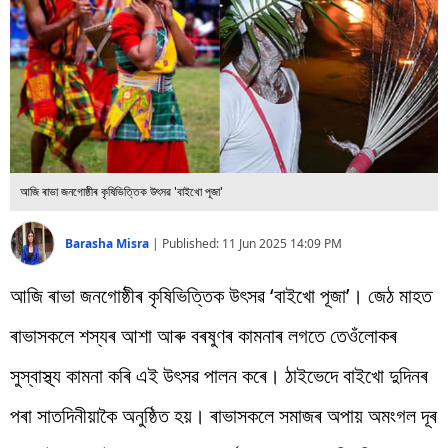
বিশ্ব
প্ৰযুক্তি
Videos
আজি ৰাভা জনগোষ্ঠীৰ কৃষিভিত্তিক উৎসৱ 'বাইখো পূজা'
Barasha Misra
|
Published:
11 Jun 2025 14:09 PM
আজি ৰাভা জনগোষ্ঠীৰ কৃষিভিত্তিক উৎসৱ ‘বাইখো পূজা’। জেঠ মাহত
ৰাভাসকলে শস্যৰ আশা আৰু বৰষুণৰ কামনাৰ লগতে তেওঁলোকৰ
সুস্বাস্থ্য কামনা কৰি এই উৎসৱ পালন কৰে। ঠাইভেদে বাইখো দুদিনৰ
পৰা সাতদিনীয়াকৈ অনুষ্ঠিত হয়। ৰাভাসকলে সমাজৰ অপায় অমংগল দূৰ