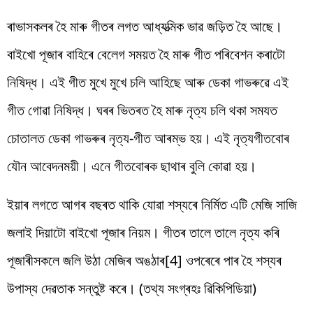
ৰাভাসকলৰ হৈ মাৰু গীতৰ লগত আধ্যত্মিক ভাৱ জড়িত হৈ আছে।
বাইখো পূজাৰ বাহিৰে বেলেগ সময়ত হৈ মাৰু গীত পৰিবেশন কৰাটো
নিষিদ্ধ। এই গীত মুখে মুখে চলি আহিছে আৰু ডেকা গাভৰুৱে এই
গীত গোৱা নিষিদ্ধ। ঘৰৰ ভিতৰত হৈ মাৰু নৃত্য চলি থকা সমযত
চোতালত ডেকা গাভৰুৰ নৃত্য-গীত আৰম্ভ হয়। এই নৃত্যগীতবোৰ
যৌন আবেদনময়ী। এনে গীতবোৰক ছাথাৰ বুলি কোৱা হয়।
ইয়াৰ লগতে আগৰ বছৰত থাকি যোৱা শস্যৰে নিৰ্মিত এটি মেজি সাজি
জলাই দিয়াটো বাইখো পূজাৰ নিয়ম। গীতৰ তালে তালে নৃত্য কৰি
পূজাৰীসকলে জলি উঠা মেজিৰ অঙঠাৰ[4] ওপৰেৰে পাৰ হৈ শস্যৰ
উপাস্য দেৱতাক সন্তুষ্ট কৰে। (তথ্য সংগ্ৰহঃ ৱিকিপিডিয়া)