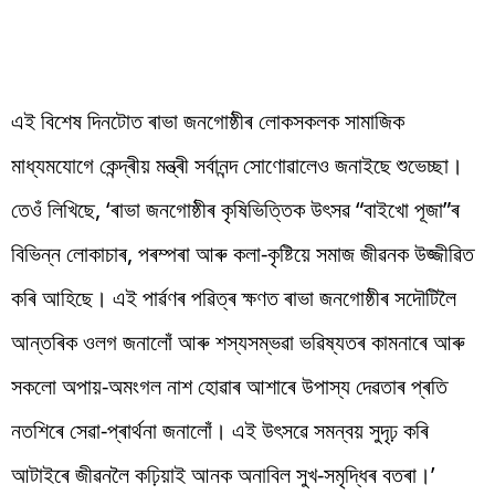
এই বিশেষ দিনটোত ৰাভা জনগোষ্ঠীৰ লোকসকলক সামাজিক
মাধ্যমযোগে কেন্দ্ৰীয় মন্ত্ৰী সৰ্বানন্দ সোণোৱালেও জনাইছে শুভেচ্ছা।
তেওঁ লিখিছে, ‘ৰাভা জনগোষ্ঠীৰ কৃষিভিত্তিক উৎসৱ “বাইখো পূজা”ৰ
বিভিন্ন লোকাচাৰ, পৰম্পৰা আৰু কলা-কৃষ্টিয়ে সমাজ জীৱনক উজ্জীৱিত
কৰি আহিছে। এই পাৰ্ৱণৰ পৱিত্ৰ ক্ষণত ৰাভা জনগোষ্ঠীৰ সদৌটিলৈ
আন্তৰিক ওলগ জনালোঁ আৰু শস্যসম্ভৱা ভৱিষ্যতৰ কামনাৰে আৰু
সকলো অপায়-অমংগল নাশ হোৱাৰ আশাৰে উপাস্য দেৱতাৰ প্ৰতি
নতশিৰে সেৱা-প্ৰাৰ্থনা জনালোঁ। এই উৎসৱে সমন্বয় সুদৃঢ় কৰি
আটাইৰে জীৱনলৈ কঢ়িয়াই আনক অনাবিল সুখ-সমৃদ্ধিৰ বতৰা।’