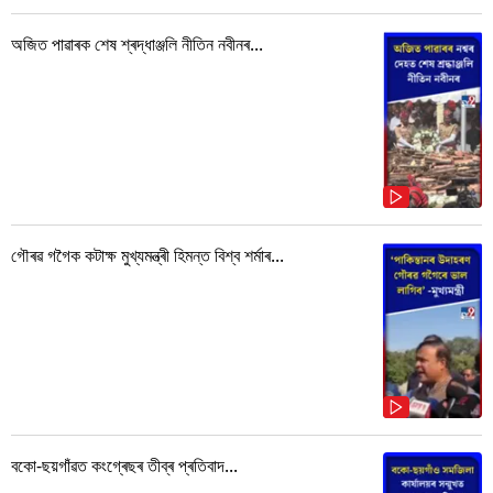
অজিত পাৱাৰক শেষ শ্ৰদ্ধাঞ্জলি নীতিন নবীনৰ...
গৌৰৱ গগৈক কটাক্ষ মুখ্যমন্ত্ৰী হিমন্ত বিশ্ব শৰ্মাৰ...
বকো-ছয়গাঁৱত কংগ্ৰেছৰ তীব্ৰ প্ৰতিবাদ...