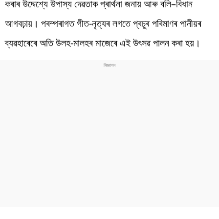
কৰাৰ উদ্দেশ্যে উপাস্য দেৱতাক প্ৰাৰ্থনা জনায় আৰু বলি–বিধান
আগবঢ়ায়। পৰম্পৰাগত গীত-নৃত্যৰ লগতে প্ৰচুৰ পৰিমাণৰ পানীয়ৰ
ব্যৱহাৰেৰে অতি উলহ-মালহৰ মাজেৰে এই উৎসৱ পালন কৰা হয়।