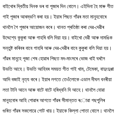
বাইখোৰ দ্বিতীয় দিনক ভৰ বা পূজাৰ দিন বোলে। এইদিনা হৈ মাৰু গীত
গাই পূজাৰ আৰম্ভণি কৰা হয়। ইয়াৰ পিছত গাঁৱৰ মতা মানুহবোৰে
থানলৈ গৈ পূজাৰ আয়োজন কৰে। থানত প্ৰতিষ্ঠা কৰা দেৱ-দেৱীৰ
উদ্দেশ্যে কুকুৰা আৰু গাহৰি বলি দিয়া হয়। বাইখো দেৱী আৰু দামঙিক
সন্তুষ্ট কৰিবৰ বাবে গাহৰি আৰু দেৱ-দেৱীৰ বাবে কুকুৰা বলি দিয়া হয়।
গাঁৱৰ মানুহে পূজা শেষ হোৱাৰ পিছত মদ-মাংসৰে ভোজ খাই ঘৰলৈ
উভতি আহে। উভতি আহিবৰ সময়ত গীত গাই খাম, টেমেকা, বাদুংদুপ্পা
আদি বজাই নৃত্য কৰে। ইয়াৰ লগতে তেওঁলোকে এডাল দীঘল বনৰীয়া
লতা টানি আনে আৰু বাটে বাটে হৰিধ্বনি দি আহে। থানলৈ যোৱা
মানুহবোৰ আহি পোৱাৰ আগতে গাঁৱৰ সীমান্তত ৰোৱা গছপুলিৰ
গুৰিত গাঁৱৰ সকলোৱে গোট খায়। ইয়াকে কিল্লা পোতা বোলে। থানলৈ