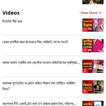
Videos
View More
দিনটোৰ শীৰ্ষ খবৰ
কেৱল গুলপীয়া ৰঙৰ কাগজেৰে কিয় মেৰিয়াই সোণৰ গহনা?
আধাৰ কাৰ্ডত স্বামীৰ নাম কেনেকৈ সংযোগ কৰিব?জানক প্ৰক্ৰিয়া...
অৱসৰৰ পূৰ্বে ছবিত কণ্ঠদান কৰিলে কিমান টকা পাইছিল অৰিজিৎ
সিঙে?
আপোনাৰ PF একাউণ্টত জমা হ’ব হাজাৰ হাজাৰ টকা, সবিশেষ...