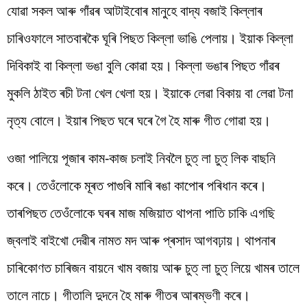
যোৱা সকল আৰু গাঁৱৰ আটাইবোৰ মানুহে বাদ্য বজাই কিল্লাৰ
চাৰিওফালে সাতবাৰকৈ ঘূৰি পিছত কিল্লা ভাঙি পেলায়। ইয়াক কিল্লা
দিবিকাই বা কিল্লা ভঙা বুলি কোৱা হয়। কিল্লা ভঙাৰ পিছত গাঁৱৰ
মুকলি ঠাইত ৰচী টনা খেল খেলা হয়। ইয়াকে লেৱা বিকায় বা লেৱা টনা
নৃত্য বোলে। ইয়াৰ পিছত ঘৰে ঘৰে গৈ হৈ মাৰু গীত গোৱা হয়।
ওজা পালিয়ে পূজাৰ কাম-কাজ চলাই নিবলৈ চুত্ লা চুত্ লিক বাছনি
কৰে। তেওঁলোকে মূৰত পাগুৰি মাৰি ৰঙা কাপোৰ পৰিধান কৰে।
তাৰপিছত তেওঁলোকে ঘৰৰ মাজ মজিয়াত থাপনা পাতি চাকি এগছি
জ্বলাই বাইখো দেৱীৰ নামত মদ আৰু প্ৰসাদ আগবঢ়ায়। থাপনাৰ
চাৰিকোণত চাৰিজন বায়নে খাম বজায় আৰু চুত্ লা চুত্ লিয়ে খামৰ তালে
তালে নাচে। গীতালি দুদনে হৈ মাৰু গীতৰ আৰম্ভণী কৰে।