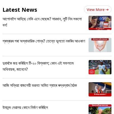
Latest News
View More
আপোনালৈ আহিছে নেকি এনে মেছেজ? সাৱধান, লুটি নিব সকলো
ধন!
প্ৰস্ৰাৱৰ পৰা অস্বাভাৱিক গোন্ধ? তেন্তে ভুলতো নকৰিব আওকাণ
দুবাৰকৈ জয় কৰিছিল টি-২০ বিশ্বকাপ; কোন এই সফলতম
অধিনায়ক, জানেনে?
আজি সন্ধিয়া বাজপেয়ী ভৱনত অমিত শ্বাহৰ ৰুদ্ধদ্বাৰ বৈঠক
উমানন্দ দেৱালয় কোনে নিৰ্মাণ কৰিছিল