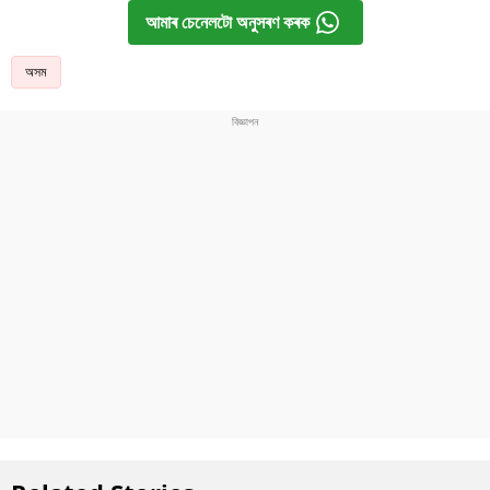
আমাৰ চেনেলটো অনুসৰণ কৰক
অসম