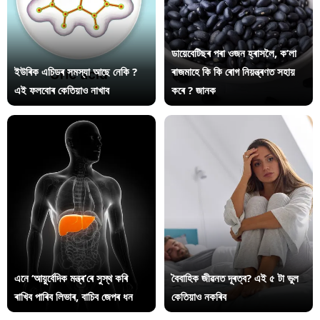
ডায়েবেটিছৰ পৰা ওজন হ্ৰাসলৈ, ক’লা
ইউৰিক এচিডৰ সমস্যা আছে নেকি ?
ৰাজমাহে কি কি ৰোগ নিয়ন্ত্ৰণত সহায়
এই ফলবোৰ কেতিয়াও নাখাব
কৰে ? জানক
এনে ‘আয়ুৰ্বেদিক মন্ত্ৰ’ৰে সুস্থ কৰি
বৈবাহিক জীৱনত দূৰত্ব? এই ৫ টা ভুল
ৰাখিব পাৰিব লিভাৰ, বাচিব জেপৰ ধন
কেতিয়াও নকৰিব