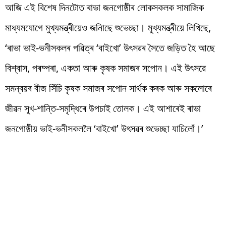
আজি এই বিশেষ দিনটোত ৰাভা জনগোষ্ঠীৰ লোকসকলক সামাজিক
মাধ্যমযোগে মুখ্যমন্ত্ৰীয়েও জনািছে শুভেচ্ছা। মুখ্যমন্ত্ৰীয়ে লিখিছে,
‘ৰাভা ভাই-ভনীসকলৰ পৱিত্ৰ ‘বাইখো’ উৎসৱৰ সৈতে জড়িত হৈ আছে
বিশ্বাস, পৰম্পৰা, একতা আৰু কৃষক সমাজৰ সপোন। এই উৎসৱে
সমন্বয়ৰ বীজ সিঁচি কৃষক সমাজৰ সপোন সাৰ্থক কৰক আৰু সকলোৰে
জীৱন সুখ-শান্তি-সমৃদ্ধিৰে উপচাই তোলক। এই আশাৰেই ৰাভা
জনগোষ্ঠীয় ভাই-ভনীসকললৈ ‘বাইখো’ উৎসৱৰ শুভেচ্ছা যাচিলোঁ।’