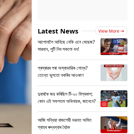
Latest News
View More
আপোনালৈ আহিছে নেকি এনে মেছেজ?
সাৱধান, লুটি নিব সকলো ধন!
প্ৰস্ৰাৱৰ পৰা অস্বাভাৱিক গোন্ধ?
তেন্তে ভুলতো নকৰিব আওকাণ
দুবাৰকৈ জয় কৰিছিল টি-২০ বিশ্বকাপ;
কোন এই সফলতম অধিনায়ক, জানেনে?
আজি সন্ধিয়া বাজপেয়ী ভৱনত অমিত
শ্বাহৰ ৰুদ্ধদ্বাৰ বৈঠক