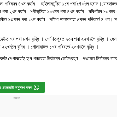
লা পৰিষদৰ ৪খন কৰ্তন। হাইলাকান্দিত ১১ৰ পৰা গৈ ৮লৈ হ্ৰাস।যোৰহাটত
ৰা ২খন কৰ্তন। শ্ৰীভূমিত ২০খনৰ পৰা ৪খন কৰ্তন। মৰিগাঁৱৰ ১৩খনৰ 
াৰীত ১৩খনৰ পৰা ১খন কৰ্তন। দক্ষিণ শালমাৰাত ৫খনৰ পৰিৱৰ্তে ৪ খন।
াইদেউত ৭ৰ পৰা ৮খন বৃদ্ধি । শোণিতপুৰত ২০ৰ পৰা ২২খনলৈ বৃদ্ধি । ধে
া ২২খনলৈ বৃদ্ধি । গোলাঘাটত ১৭ৰ পৰিৱৰ্তে ২০খনলৈ বৃদ্ধি ।
েলট পেপাৰতেই হ’ব পঞ্চায়ত নিৰ্বাচনৰ ভোটগ্রহণ। পঞ্চায়ত নিৰ্বাচনৰ বাব
 চেনেলটো অনুসৰণ কৰক