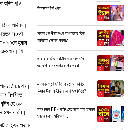
িত কৰিব গাঁও
দিনটোৰ শীৰ্ষ খবৰ
ৰু জিলা পৰিষদ।
ায়তৰ সংখ্যা
কেৱল গুলপীয়া ৰঙৰ কাগজেৰে কিয়
মেৰিয়াই সোণৰ গহনা?
ৰা ৩৯৭লৈ হ্ৰাস
যা ১৮৪খন। যি
আধাৰ কাৰ্ডত স্বামীৰ নাম কেনেকৈ
সংযোগ কৰিব?জানক প্ৰক্ৰিয়া...
অৱসৰৰ পূৰ্বে ছবিত কণ্ঠদান কৰিলে
 পৰিৱৰ্তে ৮৮খন।
কিমান টকা পাইছিল অৰিজিৎ সিঙে?
়াৰ বিপৰীতে
ৃদ্ধি হৈ ৬৮
আপোনাৰ PF একাউণ্টত জমা হ’ব হাজাৰ
ৰ ১খন কৰ্তন।
হাজাৰ টকা, সবিশেষ...
পেটাত ২৩ৰ পৰা ৪