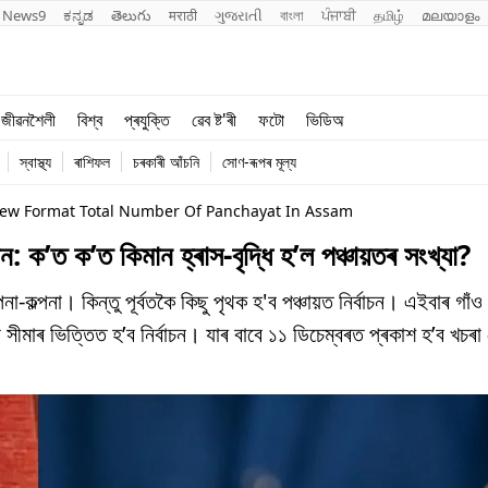
News9
ಕನ್ನಡ
తెలుగు
मराठी
ગુજરાતી
বাংলা
ਪੰਜਾਬੀ
தமிழ்
മലയാളം
শিক্ষা
বিশ্ব
জীৱনশৈলী
বিশ্ব
প্ৰযুক্তি
ৱেব ষ্ট'ৰী
ফটো
ভিডিঅ
খেল
প্ৰযুক্তি
স্বাস্থ্য
ৰাশিফল
চৰকাৰী আঁচনি
সোণ-ৰূপৰ মূল্য
জীৱনশৈলী
New Format Total Number Of Panchayat In Assam
াচন: ক’ত ক’ত কিমান হ্ৰাস-বৃদ্ধি হ’ল পঞ্চায়তৰ সংখ্যা?
না-কল্পনা। কিন্তু পূৰ্বতকৈ কিছু পৃথক হ'ব পঞ্চায়ত নিৰ্বাচন। এইবাৰ গাঁও 
া সীমাৰ ভিত্তিত হ’ব নিৰ্বাচন। যাৰ বাবে ১১ ডিচেম্বৰত প্ৰকাশ হ’ব খচৰ