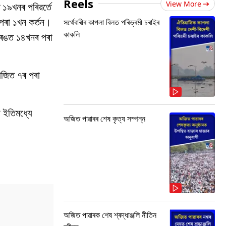
Reels
View More
 ১৯খনৰ পৰিৱৰ্তে
পৰা ১খন কৰ্তন।
সৰ্থেবাৰীৰ কাপলা বিলত পৰিভ্ৰমী চৰাইৰ
কাকলি
 দৰঙত ১৪খনৰ পৰা
মাজিত ৭ৰ পৰা
ে ইতিমধ্যে
অজিত পাৱাৰৰ শেষ কৃত্য সম্পন্ন
অজিত পাৱাৰক শেষ শ্ৰদ্ধাঞ্জলি নীতিন