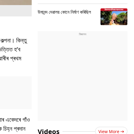
উমানন্দ দেৱালয় কোনে নিৰ্মাণ কৰিছিল
কল্পনা। কিন্তু
ভিত্তিত হ’ব
ৱাৰীৰ প্ৰথম
ইবাৰ একেদৰে গাঁও
 চিহ্ন প্ৰদান
Videos
View More