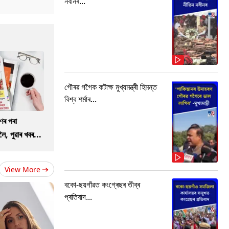
নবীনৰ...
গৌৰৱ গগৈক কটাক্ষ মুখ্যমন্ত্ৰী হিমন্ত
বিশ্ব শৰ্মাৰ...
ণৰ পৰা
ৈ, পুৱাৰ খবৰ...
View More
বকো-ছয়গাঁৱত কংগ্ৰেছৰ তীব্ৰ
প্ৰতিবাদ...