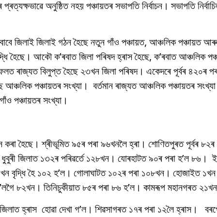
াৰ প্ৰত্যক্ষভাৱে অনুষ্ঠিত নহয় পঞ্চায়তৰ সভাপতি নিৰ্বাচন। সভাপতি নিৰ্বাচ
 বাবে জিলাই জিলাই গঠন হৈছে নতুন গাঁও পঞ্চায়ত, আঞ্চলিক পঞ্চায়ত আ
া বৃদ্ধি হৈছে। আকৌ ক’ৰবাত জিলা পৰিষদ হ্ৰাস হৈছে, ক’ৰবাত আঞ্চলিক পঞ্চ
াৰণৰ ফলত ৰাজ্যত বিলুপ্ত হৈছে ২৩খন জিলা পৰিষদ। একেদৰে পূৰ্বৰ ৪২০ৰ প
 আঞ্চলিক পঞ্চায়তৰ সংখ্যা। বৰ্তমান ৰাজ্যত আঞ্চলিক পঞ্চায়তৰ সংখ্
ঁও পঞ্চায়তৰ সংখ্যা।
াস কৰা হৈছে। শ্ৰীভূমিত ৯৫ৰ পৰা ৯৬খনলৈ হ্ৰা। শোণিতপুৰত পূৰ্বৰ ৮২ৰ
 ধুবুৰী জিলাত ১৩২ৰ পৰিৱৰ্তে ১২৮খন। যোৰহাটত ৯০ৰ পৰা হ’ল ৮৬। ইয
 ৪ খন বৃদ্ধি হৈ ১০২ হ’ল। গোলাঘাটত ১০২ৰ পৰা ১০৮খন। হোজাইত ১খন ব
হ’লগৈ ৮২খন। তিনিচুকীয়াত ৮৫ৰ পৰা ৮৬ হ’ল। কামৰূপ মহানগৰত ২১খন
খন জিলাত হ্ৰাস হোৱা দেখা গ’ল। শিৱসাগৰত ১৭ৰ পৰা ১২লৈ হ্ৰাস। বৰ