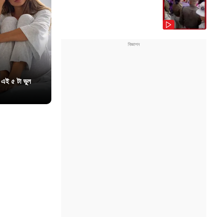
 এই ৫ টা ভুল