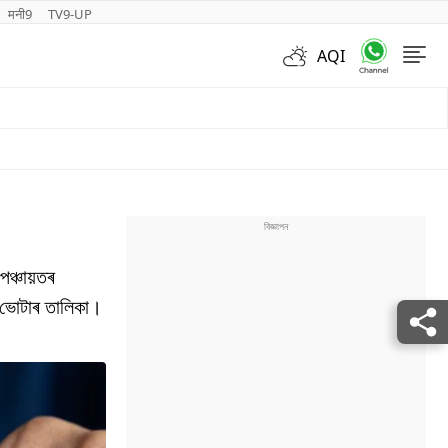
मनी9
TV9-UP
AQI
Videos
পঞ্চায়তৰ
া ভোটাৰ তালিকা।