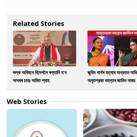
Related Stories
শুল্ক অবিহনে বিদেশলৈ ৰপ্তানি হ'ব
জুবিন গাৰ্গৰ হত্যাৰ অন্যতম অভি
অসমৰ চাহঃ অমিত শ্বাহ
অমৃতপ্রভা মহন্তৰ জামিন নাকচ
Web Stories