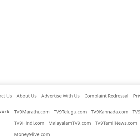
act Us
About Us
Advertise With Us
Complaint Redressal
Pri
work
TV9Marathi.com
TV9Telugu.com
TV9Kannada.com
TV
TV9Hindi.com
MalayalamTV9.com
TV9TamilNews.com
Money9live.com