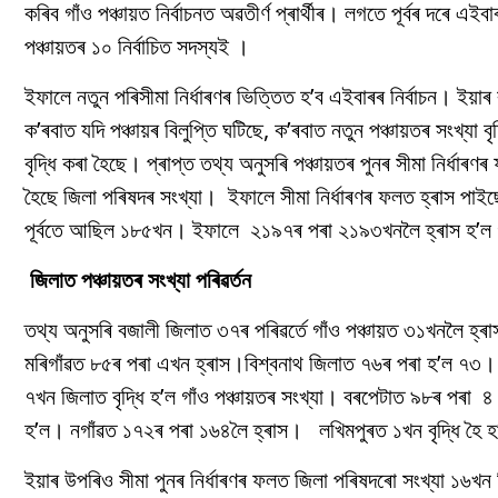
কৰিব গাঁও পঞ্চায়ত নিৰ্বাচনত অৱতীৰ্ণ প্ৰাৰ্থীৰ। লগতে পূৰ্বৰ দৰে এইব
পঞ্চায়তৰ ১০ নিৰ্বাচিত সদস্যই ।
ইফালে নতুন পৰিসীমা নিৰ্ধাৰণৰ ভিত্তিত হ’ব এইবাৰৰ নিৰ্বাচন। ইয়াৰ
ক’ৰবাত যদি পঞ্চায়ৰ বিলুপ্তি ঘটিছে, ক’ৰবাত নতুন পঞ্চায়তৰ সংখ্য
বৃদ্ধি কৰা হৈছে। প্ৰাপ্ত তথ্য অনুসৰি পঞ্চায়তৰ পুনৰ সীমা নিৰ্ধ
হৈছে জিলা পৰিষদৰ সংখ্যা। ইফালে সীমা নিৰ্ধাৰণৰ ফলত হ্ৰাস পাইছে
পূৰ্বতে আছিল ১৮৫খন। ইফালে ২১৯৭ৰ পৰা ২১৯৩খনলৈ হ্ৰাস হ’ল গা
জিলাত পঞ্চায়তৰ সংখ্যা পৰিৱৰ্তন
তথ্য অনুসৰি বজালী জিলাত ৩৭ৰ পৰিৱৰ্তে গাঁও পঞ্চায়ত ৩১খনলৈ হ্ৰ
মৰিগাঁৱত ৮৫ৰ পৰা এখন হ্ৰাস।বিশ্বনাথ জিলাত ৭৬ৰ পৰা হ’ল ৭৩।
৭খন জিলাত বৃদ্ধি হ’ল গাঁও পঞ্চায়তৰ সংখ্যা। বৰপেটাত ৯৮ৰ পৰা
হ’ল। নগাঁৱত ১৭২ৰ পৰা ১৬৪লৈ হ্ৰাস। লখিমপুৰত ১খন বৃদ্ধি হৈ 
ইয়াৰ উপৰিও সীমা পুনৰ নিৰ্ধাৰণৰ ফলত জিলা পৰিষদৰো সংখ্যা ১৬