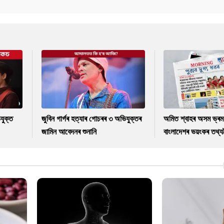
যুক্ত
জুবিন গাৰ্গৰ হত্যাৰ গোচৰৰ ৩ অভিযুক্তৰ
অমিত শ্বাহৰ অসম ভ্ৰম
জামিন আবেদনৰ শুনানি
বাংলাদেশৰ ভয়ংকৰ তথ্যল