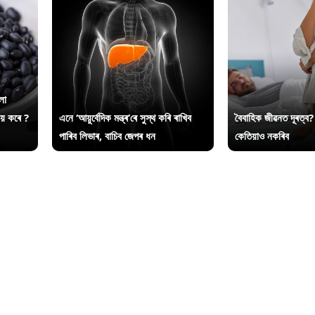
লা
ায় কৰে ?
এনে ‘আয়ুৰ্বেদিক মন্ত্ৰ’ৰে সুস্থ কৰি ৰাখিব
বৈবাহিক জীৱনত দূৰত্ব?
পাৰিব লিভাৰ, বাচিব জেপৰ ধন
কেতিয়াও নকৰিব