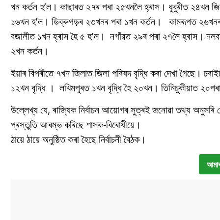
খন কৰ্তন হ’ল। কাছাৰত ২৭ৰ পৰা ২৫খনলৈ হ্ৰাস। ধুবুৰীত ২৪খন জি
১৬খন হ’ল। ডিব্ৰুগড়ৰ ২৩খনৰ পৰা ১খন কৰ্তন। কামৰূপত ২৬খনৰ প
বজালীত ১খন হ্ৰাস হৈ ৫ হ’ল। নগাঁৱত ২৯ৰ পৰা ২৭লৈ হ্ৰাস। নলব
২খন কৰ্তন।
ইয়াৰ বিপৰীতে ৭খন জিলাত জিলা পৰিষদ বৃদ্ধি কৰা দেখা গৈছে। চৰ
১২খন বৃদ্ধি । লখিমপুৰত ১খন বৃদ্ধি হৈ ২০খন। তিনিচুকীয়াত ২০পৰ
উল্লেখ্য যে, ৰাজ্যিক নির্বাচন আয়োগৰ সুত্ৰই জনোৱা তথ্য অনুসৰি ব
প্ৰস্তুতি আৰম্ভ কৰিছে শাসক-বিৰোধীয়ে।
ঠায়ে ঠায়ে অনুষ্ঠিত কৰা হৈছে নিৰ্বাচনী বৈঠক।
আমাৰ