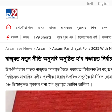
हिन्दी 
English
শেহতীয়া খবৰ
মনোৰঞ্জন
শেহতীয়া খবৰ
অসম
ভাৰত
মনোৰঞ্জন
ব্যৱসায়
শিক্ষা
খেল
অসম
ব্যৱসায়
বাজেট
অসম
TV9 Shorts
পুৱাৰ মুখ্য খবৰ
হিমন্ত বিশ্ব শৰ্মা
ৰাজনীতি
ভাৰত
Assamese News
Assam
> Assam Panchayat Polls 2025 With 
ৰাজ্যত নতুন নীতি অনুসৰি অনুষ্ঠিত হ’ব পঞ্চায়ত নিৰ্ব
উপ-নিৰ্বাচনৰ পাছত ৰাজ্যত আৰম্ভ হৈছে পঞ্চায়ত নিৰ্বাচনক লৈ বহু জল্প
নিৰ্বাচনত নাথাকিব দলীয় প্ৰতীক।ইয়াৰ উপৰিও নতুনকৈ নিৰ্ধাৰিত হোৱ
২৮ ডিচেম্বৰত প্ৰকাশ কৰা হ’ব চূড়ান্ত ভোটাৰ তালিকা।