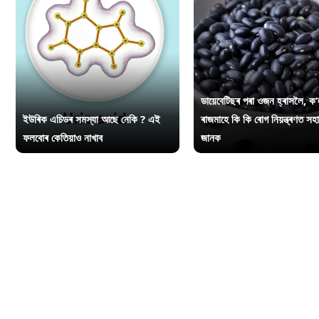
ডায়েবেটিছৰ পৰা ওজন হ্ৰাসলৈ, ক’
ইউৰিক এচিডৰ সমস্যা আছে নেকি ? এই
ৰাজমাহে কি কি ৰোগ নিয়ন্ত্ৰণত সহ
ফলবোৰ কেতিয়াও নাখাব
জানক